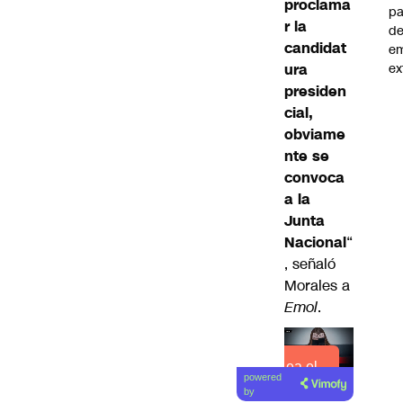
proclama
pa
r la
d
candidat
e
ura
ex
presiden
cial,
obviame
nte se
convoca
a la
Junta
Nacional
“
, señaló
Morales a
Emol
.
Lea el
powered
artículo
by