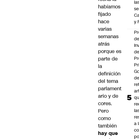
la
habíamos
se
fijado
Ca
hace
y 
varias
Pr
semanas
d
atrás
In
porque es
de
parte de
Pr
Pr
la
Go
definición
de
del tema
re
parlament
ar
ario y de
q
cores.
re
Pero
la
re
como
a 
también
c
hay que
po