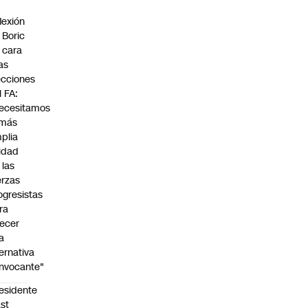
flexión
 Boric
 cara
las
ecciones
l FA:
ecesitamos
 más
plia
idad
 las
erzas
ogresistas
ra
recer
a
ternativa
nvocante"
esidente
st