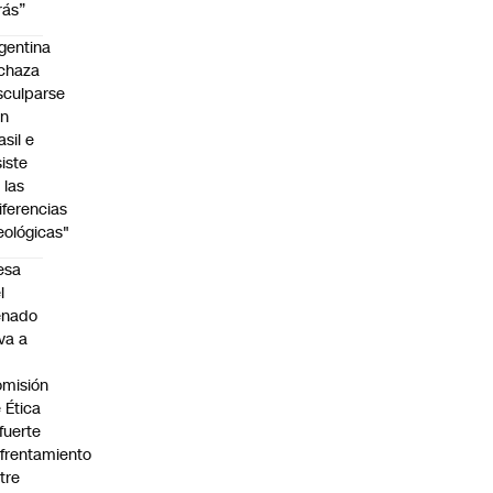
rás”
gentina
chaza
sculparse
on
asil e
siste
 las
iferencias
eológicas"
esa
l
enado
eva a
misión
 Ética
 fuerte
frentamiento
tre