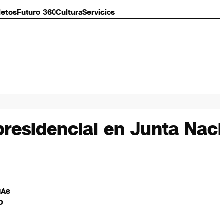
letos
Futuro 360
Cultura
Servicios
residencial en Junta Naci
MÁS
O