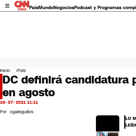
País
Mundo
Negocios
Podcast y Programas comp
País
Mundo
Inicio
País
Negocios
DC definirá candidatura p
Deportes
en agosto
Programas completos
Cultura
Servicios
16- 07- 2021 11:11
Bits
Por
cgalleguillos
CNN Data
LO 
CNN tiempo
LEÍD
Futuro 360
Opinión