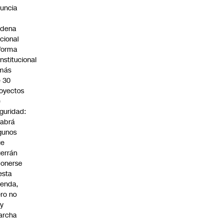
uncia
n
adena
cional
forma
nstitucional
 más
 30
oyectos
e
guridad:
abrá
gunos
ue
errán
onerse
esta
enda,
ro no
y
archa