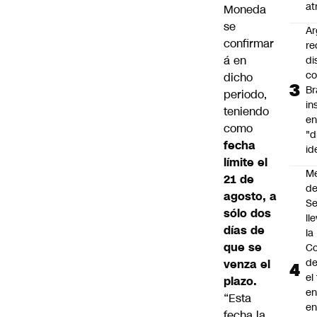
at
Moneda
se
Ar
confirmar
re
á en
di
c
dicho
Br
periodo,
in
teniendo
en
como
"d
fecha
id
límite el
M
21 de
de
agosto, a
S
sólo dos
ll
días de
la
que se
Co
de
venza el
el
plazo.
en
“Esta
en
fecha la