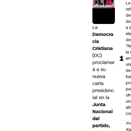
La
re
de
de
La
a 
el
Democra
de
cia
"N
Cristiana
la
(DC)
am
proclamar
un
á a su
de
nueva
fu
pr
carta
pa
presidenc
of
ial en la
un
Junta
al
Nacional
co
del
Pr
partido,
Ka