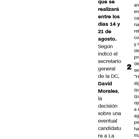
que se
an
realizará
e
entre los
c
días 14 y
na
21 de
re
co
agosto.
y
Según
de
indicó el
pr
secretario
d
general
se
de la DC,
“H
David
al
q
Morales
,
qu
la
op
decisión
a 
sobre una
ag
eventual
pe
candidatu
ha
ra a La
m