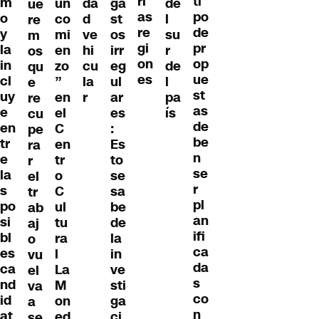
ri
ti
m
un
da
ga
de
ue
as
po
o
co
d
st
l
re
re
de
y
mi
ve
os
su
m
gi
pr
la
en
hi
irr
r
os
on
op
in
zo
cu
eg
de
qu
es
ue
cl
”
la
ul
l
e
st
uy
en
r
ar
pa
re
as
e
el
es
ís
cu
de
en
C
:
pe
be
tr
en
Es
ra
n
e
tr
to
r
se
la
o
se
el
r
s
C
sa
tr
pl
po
ul
be
ab
an
si
tu
de
aj
ifi
bl
ra
la
o
ca
es
l
in
vu
da
ca
La
ve
el
s
nd
M
sti
va
co
id
on
ga
a
n
at
ed
ci
se