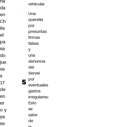
na
vehicular
da
Una
en
querella
Ch
por
ile
presuntas
el
firmas
pa
falsas
sa
y
do
una
denuncia
jue
del
ve
Servel
s
por
17
eventuales
de
gastos
en
irregulares:
er
Esto
se
o y
sabe
ya
de
se
la