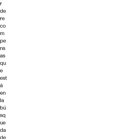
r
de
re
co
m
pe
ns
as
qu
e
est
á
en
la
bú
sq
ue
da
de