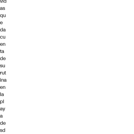
vid
as
qu
e
da
cu
en
ta
de
su
rut
ina
en
la
pl
ay
a
de
sd