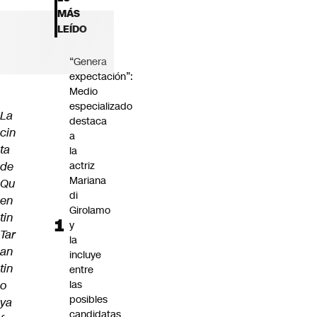
Futuro 360
MÁS
Opinión
LEÍDO
“Genera
expectación”:
Medio
especializado
La
destaca
cin
a
ta
la
de
actriz
Mariana
Qu
di
en
Girolamo
tin
y
Tar
la
an
incluye
tin
entre
o
las
posibles
ya
candidatas