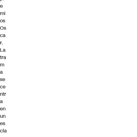
e
mi
os
Os
ca
r.
La
tra
m
a
se
ce
ntr
a
en
un
es
cla