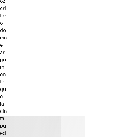
oz,
crí
tic
o
de
cin
e
ar
gu
m
en
tó
qu
e
la
cin
ta
pu
ed