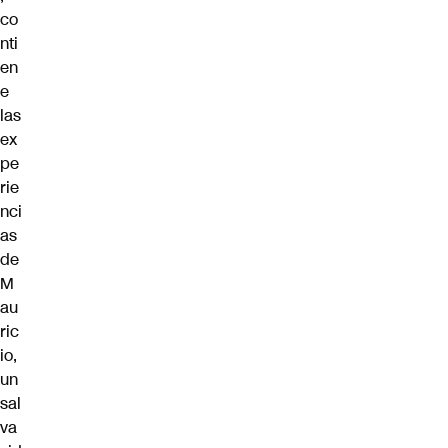
co
nti
en
e
las
ex
pe
rie
nci
as
de
M
au
ric
io,
un
sal
va