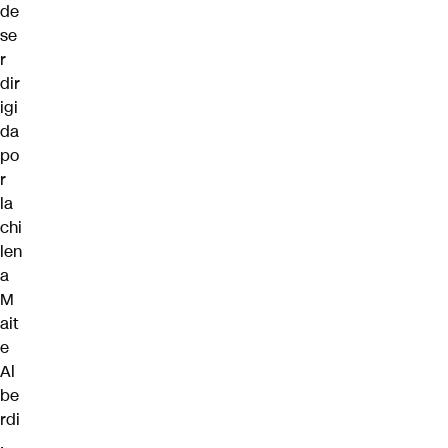
de
se
r
dir
igi
da
po
r
la
chi
len
a
M
ait
e
Al
be
rdi
,