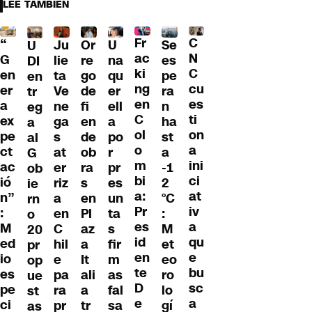
LEE TAMBIÉN
Fr
C
“
Ju
Or
U
Se
U
ac
N
G
lie
re
na
es
DI
ki
C
en
ta
go
qu
pe
en
ng
cu
er
Ve
de
er
ra
tr
en
es
a
ne
fi
ell
n
eg
C
ti
ex
ga
en
a
ha
a
ol
on
pe
s
de
po
st
al
o
a
ct
at
ob
r
a
G
m
ini
ac
er
ra
pr
-1
ob
bi
ci
ió
riz
s
es
2
ie
a:
at
n”
a
en
un
°C
rn
Pr
iv
:
en
Pl
ta
:
o
es
a
M
C
az
s
M
20
id
qu
ed
hil
a
fir
et
pr
en
e
io
e
It
m
eo
op
te
bu
es
pa
ali
as
ro
ue
D
sc
pe
ra
a
fal
lo
st
e
a
ci
pr
tr
sa
gí
as