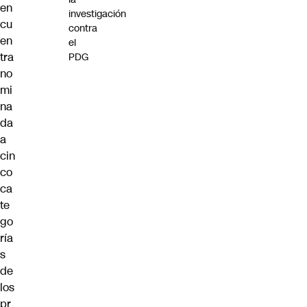
en
investigación
cu
contra
en
el
tra
PDG
no
mi
na
da
a
cin
co
ca
te
go
ría
s
de
los
pr