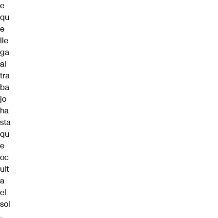
e
qu
e
lle
ga
al
tra
ba
jo
ha
sta
qu
e
oc
ult
a
el
sol
.