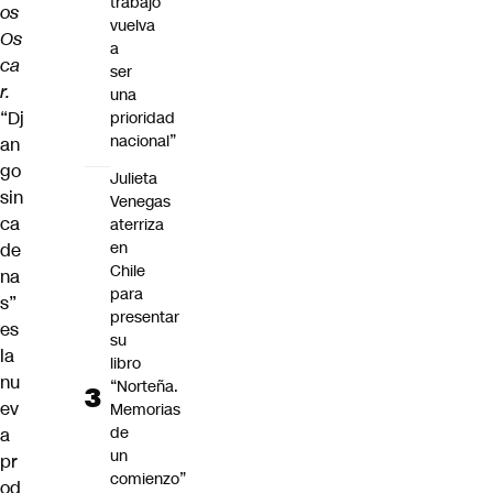
trabajo
os
vuelva
Os
a
ca
ser
r.
una
“Dj
prioridad
nacional”
an
go
Julieta
sin
Venegas
ca
aterriza
en
de
Chile
na
para
s”
presentar
es
su
la
libro
nu
“Norteña.
ev
Memorias
de
a
un
pr
comienzo”
od