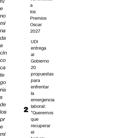
fu
a
e
los
no
Premios
mi
Oscar
na
2027
da
UDI
a
entrega
cin
al
co
Gobierno
ca
20
propuestas
te
para
go
enfrentar
ría
la
s
emergencia
de
laboral:
los
“Queremos
pr
que
recuperar
e
el
mi