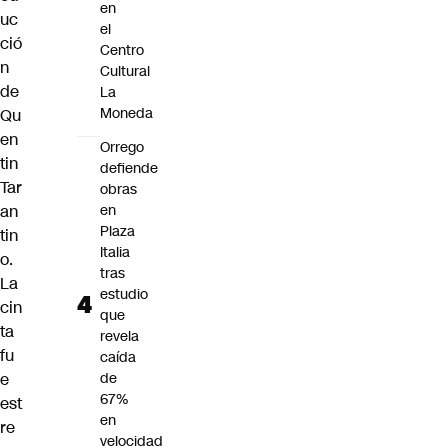
en
uc
el
ció
Centro
n
Cultural
de
La
Moneda
Qu
en
Orrego
tin
defiende
Tar
obras
an
en
Plaza
tin
Italia
o.
tras
La
estudio
cin
que
ta
revela
fu
caída
e
de
67%
est
en
re
velocidad