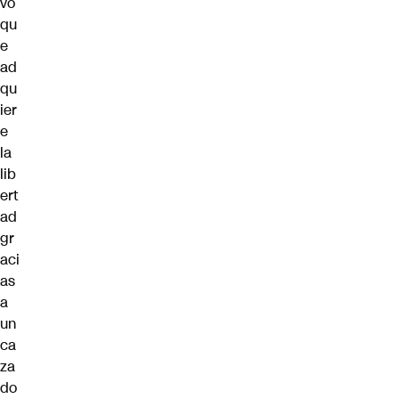
vo
qu
e
ad
qu
ier
e
la
lib
ert
ad
gr
aci
as
a
un
ca
za
do