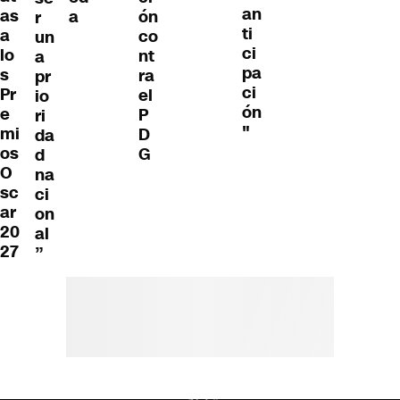
an
as
a
ón
r
ti
a
co
un
ci
lo
nt
a
pa
s
ra
pr
ci
Pr
el
io
ón
e
P
ri
"
mi
D
da
os
G
d
O
na
sc
ci
ar
on
20
al
27
”