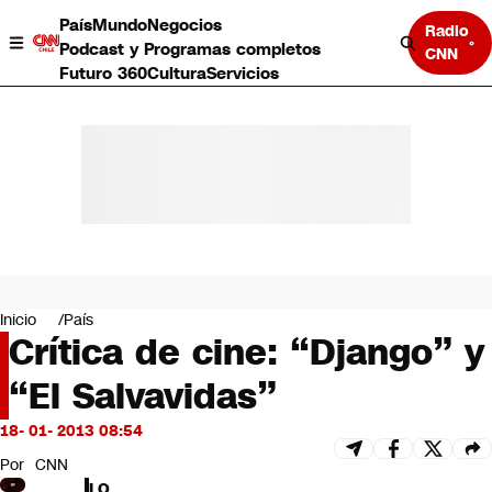
País
Mundo
Negocios
Radio
Podcast y Programas completos
CNN
Futuro 360
Cultura
Servicios
País
Mundo
Negocios
Inicio
País
Crítica de cine: “Django” y
Deportes
Programas completos
“El Salvavidas”
Cultura
Servicios
18- 01- 2013 08:54
Bits
CNN Data
Por
CNN
CNN tiempo
LO