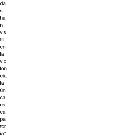
da
s
ha
n
vis
to
en
la
vio
len
cia
la
úni
ca
es
ca
pa
tor
ia”