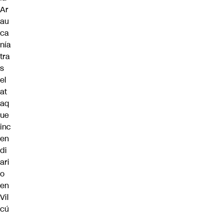
Ar
au
ca
nía
tra
s
el
at
aq
ue
inc
en
di
ari
o
en
Vil
cú