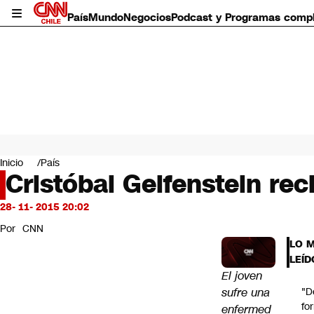
País
Mundo
Negocios
Podcast y Programas comp
País
Mundo
Inicio
País
Negocios
Cristóbal Gelfenstein re
Deportes
Programas completos
28- 11- 2015 20:02
Cultura
Por
CNN
Servicios
LO 
Bits
LEÍD
CNN Data
El joven
CNN tiempo
sufre una
"D
Futuro 360
fo
enfermed
Opinión