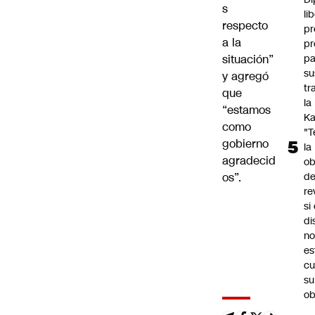
s
li
respecto
pr
a la
pr
pa
situación”
su
y agregó
tr
que
la
“estamos
Ka
como
"
gobierno
la
agradecid
ob
d
os”.
re
si 
di
no
es
cu
su
ob