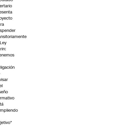
bertario
esenta
oyecto
ra
spender
ansitoriamente
 Ley
rin:
Tenemos
ligación
e
visar
el
seño
rmativo
tá
mpliendo
jetivo"