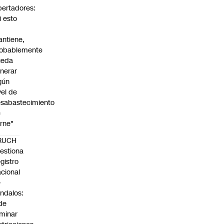
bertadores:
i esto
ntiene,
obablemente
ueda
nerar
gún
vel de
sabastecimiento
e
rne"
RUCH
estiona
gistro
cional
e
ndalos:
de
iminar