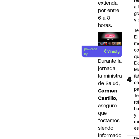
re
extienda
a 
por entre
gr
6 a 8
y 
horas.
Te
El
m
Lea el
co
powered
artículo
by
q
Durante la
El
jornada,
M
la ministra
fa
ch
de Salud,
pa
Carmen
Te
Castillo
,
ro
aseguró
h
que
y
“estamos
mi
siendo
es
informado
Di