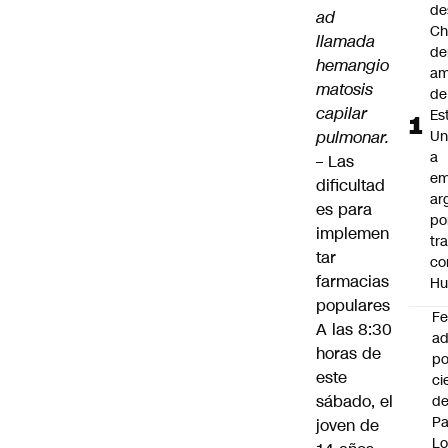
de
ad
Ch
llamada
de
hemangio
am
matosis
de
capilar
Es
pulmonar.
Un
a
–
Las
em
dificultad
ar
es para
po
implemen
tr
tar
co
farmacias
Hu
populares
F
A las 8:30
ad
horas de
po
este
ci
sábado, el
de
P
joven de
Lo