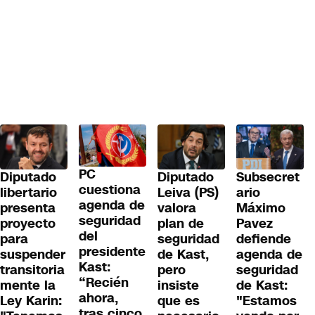
PC
Diputado
Diputado
Subsecret
cuestiona
libertario
Leiva (PS)
ario
agenda de
presenta
valora
Máximo
seguridad
proyecto
plan de
Pavez
del
para
seguridad
defiende
presidente
suspender
de Kast,
agenda de
Kast:
transitoria
pero
seguridad
“Recién
mente la
insiste
de Kast:
ahora,
Ley Karin:
que es
"Estamos
tras cinco