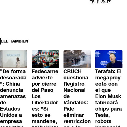
LEE TAMBIÉN
"De forma
Fedecarne
CRUCH
Terafab: El
descarada
advierte
cuestiona
megaproy
": China
por cierre
Registro
ecto con
denuncia
del Paso
Nacional
el que
amenazas
Los
de
Elon Musk
de
Libertador
Vándalos:
fabricará
Estados
es: "Si
Pide
chips para
Unidos a
esto se
eliminar
Tesla,
empresa
mantiene,
restriccion
robots