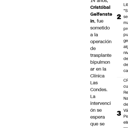
14 años,
Li
Cristóbal
"S
Gelfenste
se
in
, fue
ma
sometido
pr
a la
p
ge
operación
al
de
ni
trasplante
de
bipulmon
d
ar en la
ca
Clínica
C
Las
cu
Condes.
Re
La
Na
intervenci
d
ón se
Vá
Pi
espera
el
que se