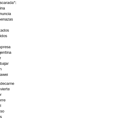
scarada":
ina
nuncia
enazas
tados
idos
presa
gentina
r
abajar
n
awei
edecarne
vierte
r
erre
l
aso
s