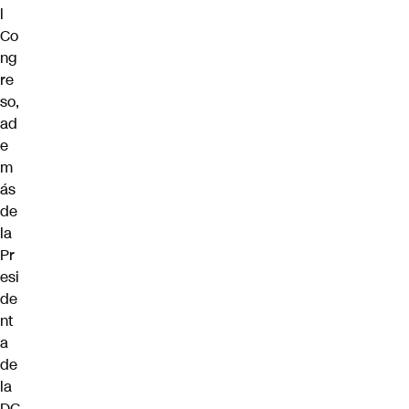
l
Co
ng
re
so,
ad
e
m
ás
de
la
Pr
esi
de
nt
a
de
la
DC