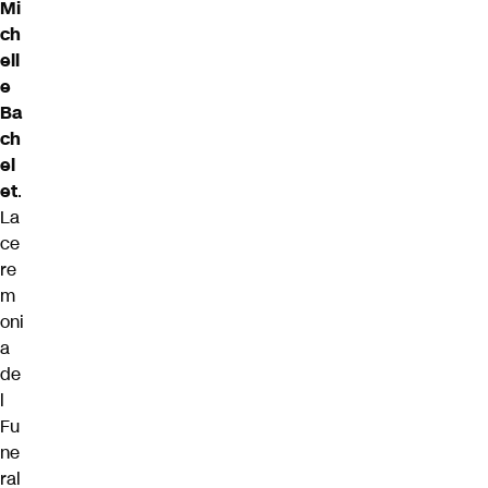
Mi
ch
ell
e
Ba
ch
el
et
.
La
ce
re
m
oni
a
de
l
Fu
ne
ral