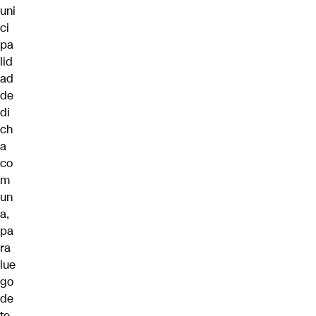
uni
ci
pa
lid
ad
de
di
ch
a
co
m
un
a,
pa
ra
lue
go
de
te