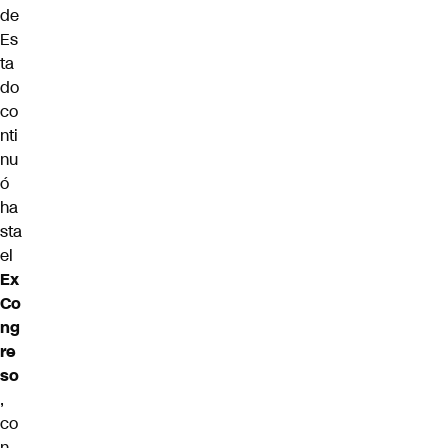
de
Es
ta
do
co
nti
nu
ó
ha
sta
el
Ex
Co
ng
re
so
,
co
n