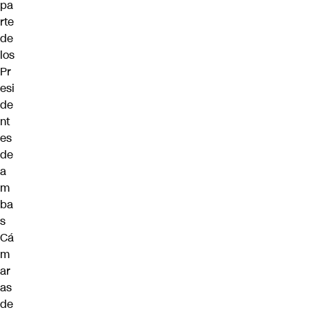
pa
rte
de
los
Pr
esi
de
nt
es
de
a
m
ba
s
Cá
m
ar
as
de