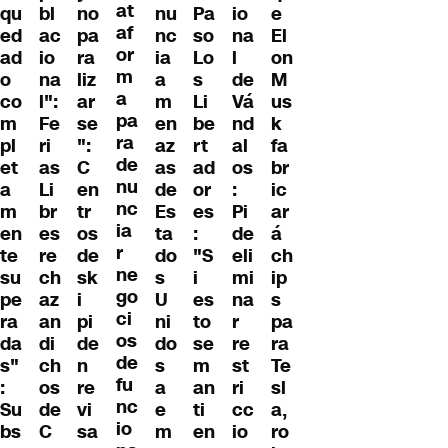
at
qu
bl
no
nu
Pa
io
e
af
ed
ac
pa
nc
so
na
El
or
ad
io
ra
ia
Lo
l
on
m
o
na
liz
a
s
de
M
a
co
l":
ar
m
Li
Vá
us
pa
m
Fe
se
en
be
nd
k
ra
pl
ri
":
az
rt
al
fa
de
et
as
C
as
ad
os
br
nu
a
Li
en
de
or
:
ic
nc
m
br
tr
Es
es
Pi
ar
ia
en
es
os
ta
:
de
á
r
te
re
de
do
"S
eli
ch
ne
su
ch
sk
s
i
mi
ip
go
pe
az
i
U
es
na
s
ci
ra
an
pi
ni
to
r
pa
os
da
di
de
do
se
re
ra
de
s"
ch
n
s
m
st
Te
fu
:
os
re
a
an
ri
sl
nc
Su
de
vi
e
ti
cc
a,
io
bs
C
sa
m
en
io
ro