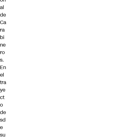
al
de
Ca
ra
bi
ne
ro
s.
En
el
tra
ye
ct
o
de
sd
e
su