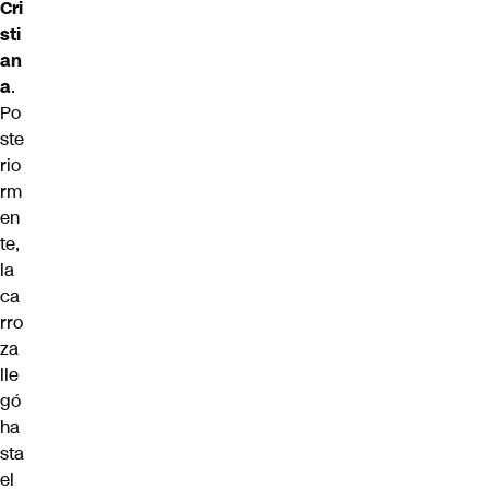
Cri
sti
an
a
.
Po
ste
rio
rm
en
te,
la
ca
rro
za
lle
gó
ha
sta
el