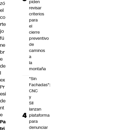
piden
zó
revisar
el
criterios
co
para
rte
el
jo
cierre
fú
preventivo
de
ne
caminos
br
a
e
la
de
montaña
l
"Sin
ex
Fachadas":
Pr
CNC
esi
y
de
SII
nt
lanzan
e
plataforma
Pa
para
denunciar
tri