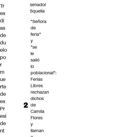
senador
Tr
Squella
es
dí
"Señora
as
de
feria"
de
y
du
"se
elo
le
po
salió
r
lo
m
poblacional":
ue
Ferias
Libres
rte
rechazan
de
dichos
ex
de
Pr
Camila
esi
Flores
de
y
nt
llaman