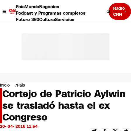
País
Mundo
Negocios
Radio
Podcast y Programas completos
CNN
Futuro 360
Cultura
Servicios
País
Mundo
Negocios
Inicio
País
Cortejo de Patricio Aylwin
Deportes
Programas completos
se trasladó hasta el ex
Cultura
Servicios
Congreso
Bits
CNN Data
20- 04- 2016 11:54
CNN tiempo