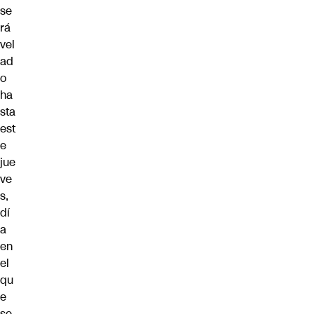
se
rá
vel
ad
o
ha
sta
est
e
jue
ve
s,
dí
a
en
el
qu
e
se