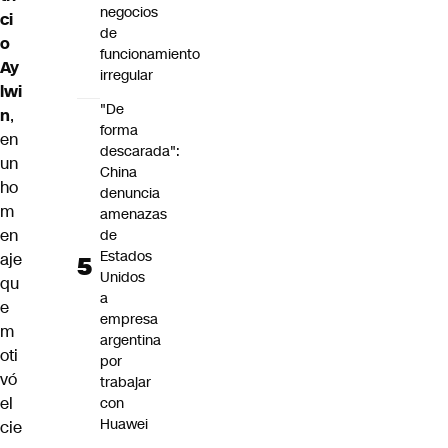
negocios
ci
de
o
funcionamiento
Ay
irregular
lwi
"De
n
,
forma
en
descarada":
un
China
ho
denuncia
m
amenazas
en
de
Estados
aje
Unidos
qu
a
e
empresa
m
argentina
oti
por
vó
trabajar
el
con
Huawei
cie