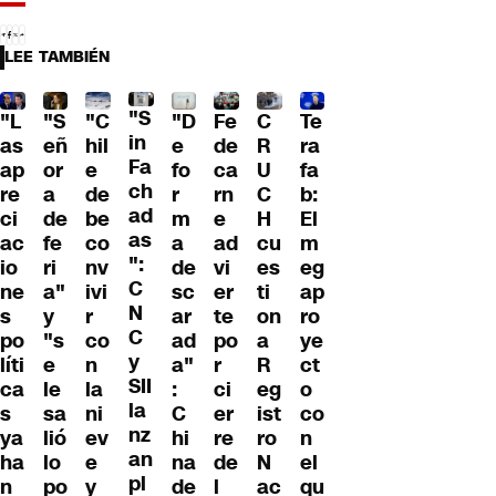
LEE TAMBIÉN
"S
"L
"S
"C
"D
Fe
C
Te
in
as
eñ
hil
e
de
R
ra
Fa
ap
or
e
fo
ca
U
fa
ch
re
a
de
r
rn
C
b:
ad
ci
de
be
m
e
H
El
as
ac
fe
co
a
ad
cu
m
":
io
ri
nv
de
vi
es
eg
C
ne
a"
ivi
sc
er
ti
ap
N
s
y
r
ar
te
on
ro
C
po
"s
co
ad
po
a
ye
y
líti
e
n
a"
r
R
ct
SII
ca
le
la
:
ci
eg
o
la
s
sa
ni
C
er
ist
co
nz
ya
lió
ev
hi
re
ro
n
an
ha
lo
e
na
de
N
el
pl
n
po
y
de
l
ac
qu