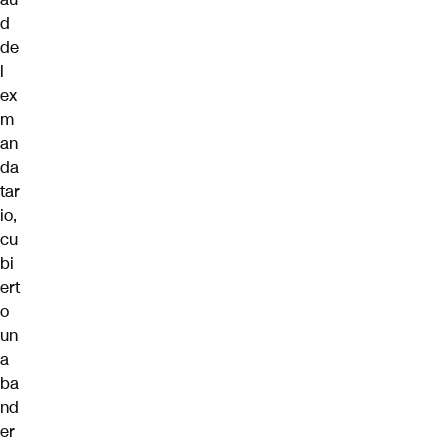
d
de
l
ex
m
an
da
tar
io,
cu
bi
ert
o
un
a
ba
nd
er