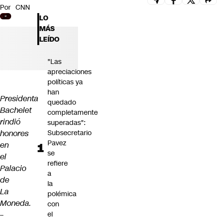
Por
CNN
Futuro 360
LO
Opinión
MÁS
LEÍDO
"Las
apreciaciones
políticas ya
han
Presidenta
quedado
Bachelet
completamente
rindió
superadas":
honores
Subsecretario
Pavez
en
se
el
refiere
Palacio
a
de
la
La
polémica
Moneda.
con
–
el