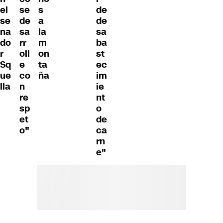
el
se
s
de
se
de
a
de
na
sa
la
sa
do
rr
m
ba
r
oll
on
st
Sq
e
ta
ec
ue
co
ña
im
lla
n
ie
re
nt
sp
o
et
de
o"
ca
rn
e"