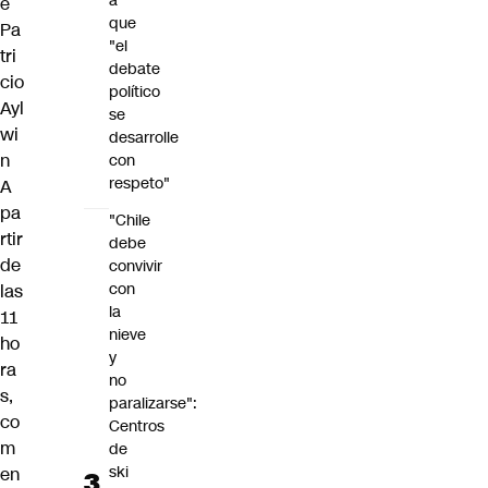
a
e
que
Pa
"el
tri
debate
cio
político
Ayl
se
wi
desarrolle
n
con
respeto"
A
pa
"Chile
rtir
debe
de
convivir
con
las
la
11
nieve
ho
y
ra
no
s,
paralizarse":
co
Centros
m
de
ski
en