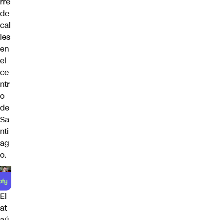
rre
de
cal
les
en
el
ce
ntr
o
de
Sa
nti
ag
o.
El
at
aú