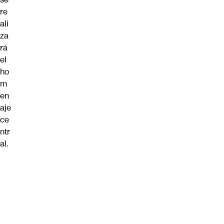
re
ali
za
rá
el
ho
m
en
aje
ce
ntr
al.