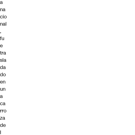
a
na
cio
nal
,
fu
e
tra
sla
da
do
en
un
a
ca
rro
za
de
l