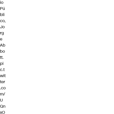
io
Pú
bli
co,
Jo
rg
e
Ab
bo
tt.
pi
c.t
wit
ter
.co
m/
U
Qn
xO