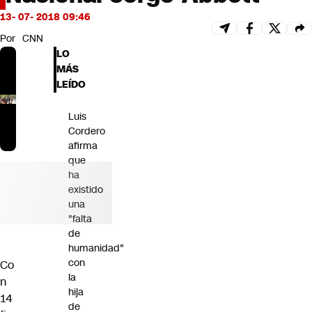
Futuro 360
13- 07- 2018 09:46
Opinión
Por
CNN
LO
MÁS
LEÍDO
Luis
Cordero
afirma
que
ha
existido
una
"falta
de
humanidad"
con
Co
la
n
hija
14
de