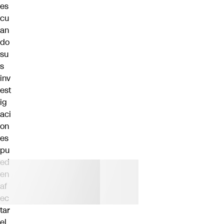
es
cu
an
do
su
s
inv
est
ig
aci
on
es
pu
ed
en
af
ec
tar
el