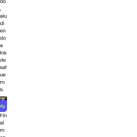
do
,
alu
di
en
do
a
los
de
saf
ue
ro
s.
Fin
al
m