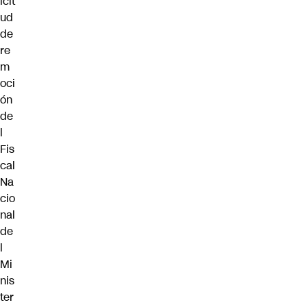
icit
ud
de
re
m
oci
ón
de
l
Fis
cal
Na
cio
nal
de
l
Mi
nis
ter