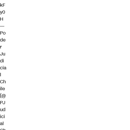
kF
y0
H
—
Po
de
r
Ju
di
cia
l
Ch
ile
(@
PJ
ud
ici
al