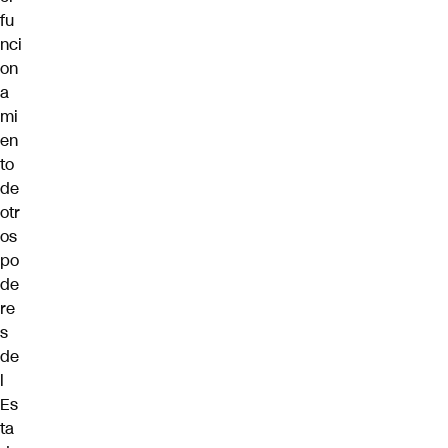
fu
nci
on
a
mi
en
to
de
otr
os
po
de
re
s
de
l
Es
ta