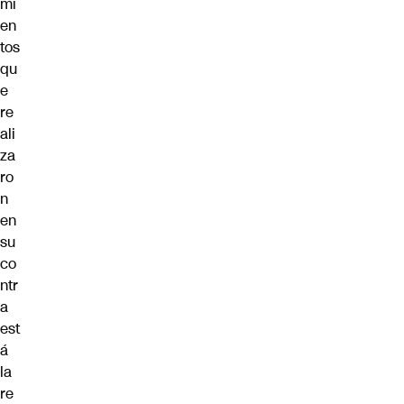
mi
en
tos
qu
e
re
ali
za
ro
n
en
su
co
ntr
a
est
á
la
re