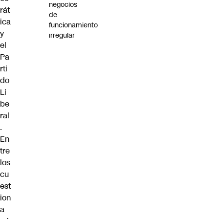
negocios
rát
de
ica
funcionamiento
y
irregular
el
Pa
rti
do
Li
be
ral
.
En
tre
los
cu
est
ion
a