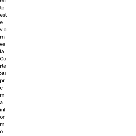
en
te
est
e
vie
rn
es
la
Co
rte
Su
pr
e
m
a
inf
or
m
ó