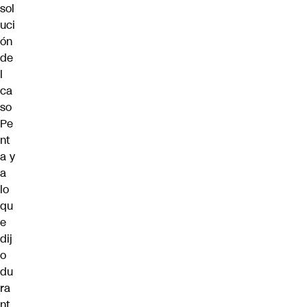
sol
uci
ón
de
l
ca
so
Pe
nt
a y
a
lo
qu
e
dij
o
du
ra
nt