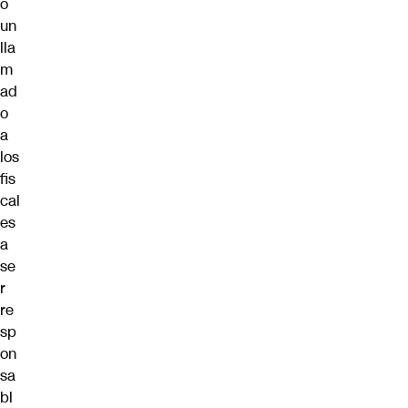
o
un
lla
m
ad
o
a
los
fis
cal
es
a
se
r
re
sp
on
sa
bl