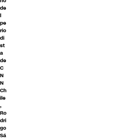
ho
de
l
pe
rio
di
st
a
de
C
N
N
Ch
ile
,
Ro
dri
go
Sá