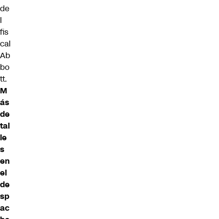
de
l
fis
cal
Ab
bo
tt.
M
ás
de
tal
le
s
en
el
de
sp
ac