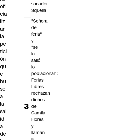
senador
ofi
Squella
cia
liz
"Señora
de
ar
feria"
la
y
pe
"se
tici
le
ón
salió
qu
lo
e
poblacional":
Ferias
bu
Libres
sc
rechazan
a
dichos
la
de
sal
Camila
id
Flores
a
y
llaman
de
a