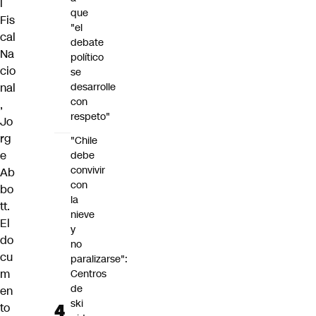
l
que
Fis
"el
cal
debate
Na
político
cio
se
nal
desarrolle
con
,
respeto"
Jo
rg
"Chile
e
debe
convivir
Ab
con
bo
la
tt
.
nieve
El
y
do
no
cu
paralizarse":
m
Centros
de
en
ski
to