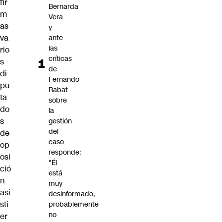
fir
Bernarda
m
Vera
as
y
va
ante
las
rio
críticas
s
de
di
Fernando
pu
Rabat
ta
sobre
do
la
s
gestión
del
de
caso
op
responde:
osi
"Él
ció
está
n
muy
asi
desinformado,
sti
probablemente
no
er