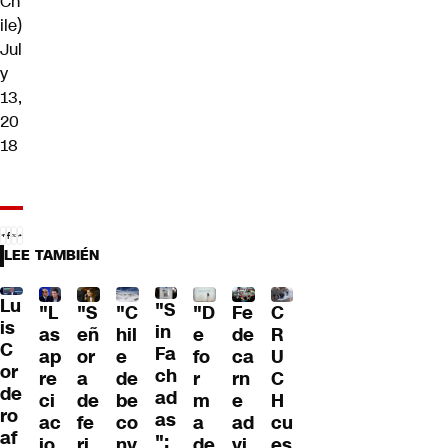
Ch
ile)
Jul
y
13,
20
18
LEE TAMBIÉN
Lu
"S
"L
"S
"C
"D
Fe
C
is
in
as
eñ
hil
e
de
R
C
Fa
ap
or
e
fo
ca
U
or
ch
re
a
de
r
rn
C
de
ad
ci
de
be
m
e
H
ro
as
ac
fe
co
a
ad
cu
af
":
io
ri
nv
de
vi
es