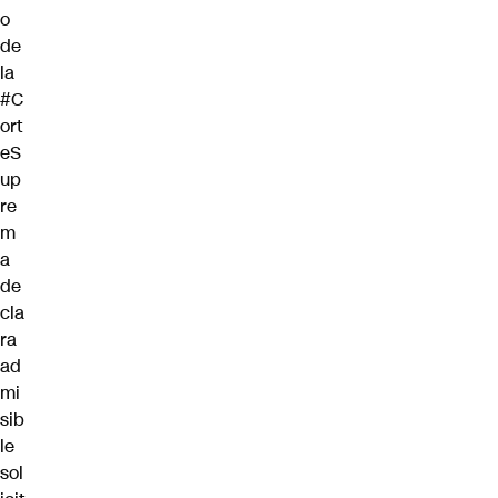
o
de
la
#C
ort
eS
up
re
m
a
de
cla
ra
ad
mi
sib
le
sol