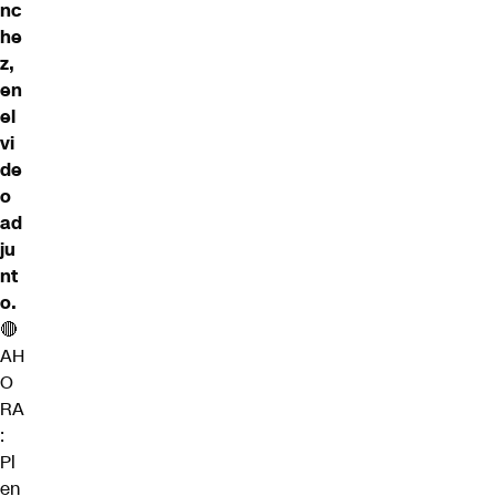
nc
he
z,
en
el
vi
de
o
ad
ju
nt
o.
🔴
AH
O
RA
:
Pl
en