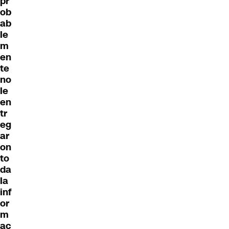
pr
ob
ab
le
m
en
te
no
le
en
tr
eg
ar
on
to
da
la
inf
or
m
ac