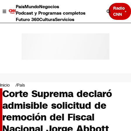
País
Mundo
Negocios
Radio
Podcast y Programas completos
CNN
Futuro 360
Cultura
Servicios
País
Mundo
Negocios
Inicio
País
Corte Suprema declaró
Deportes
Programas completos
admisible solicitud de
Cultura
Servicios
remoción del Fiscal
Bits
CNN Data
Nacional Jorge Abbott
CNN tiempo