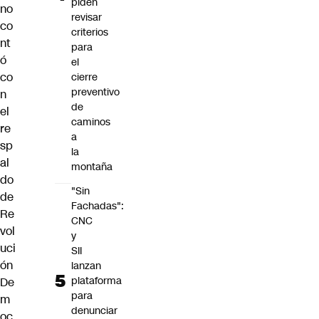
piden
no
revisar
co
criterios
nt
para
ó
el
co
cierre
preventivo
n
de
el
caminos
re
a
sp
la
al
montaña
do
"Sin
de
Fachadas":
Re
CNC
vol
y
uci
SII
ón
lanzan
plataforma
De
para
m
denunciar
oc