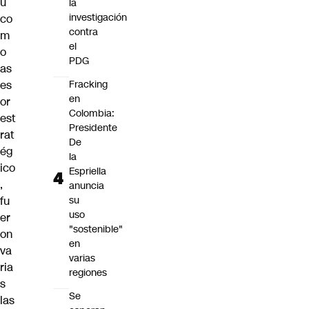
u
la
investigación
co
contra
m
el
o
PDG
as
es
Fracking
en
or
Colombia:
est
Presidente
rat
De
ég
la
ico
Espriella
,
anuncia
fu
su
uso
er
"sostenible"
on
en
va
varias
ria
regiones
s
Se
las