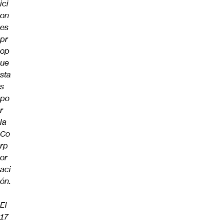
ici
on
es
pr
op
ue
sta
s
po
r
la
Co
rp
or
aci
ón.
El
17