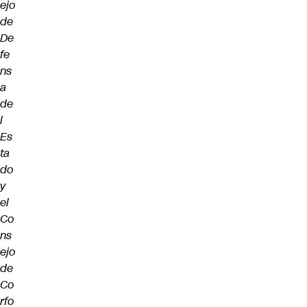
ejo
de
De
fe
ns
a
de
l
Es
ta
do
y
el
Co
ns
ejo
de
Co
rfo