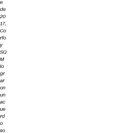
e
de
20
17,
Co
rfo
y
SQ
M
lo
gr
ar
on
un
ac
ue
rd
o
so