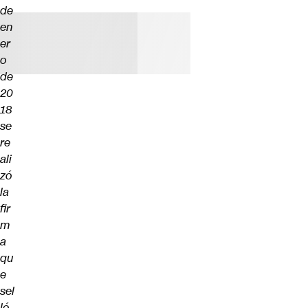
de
en
er
o
de
20
18
se
re
ali
zó
la
fir
m
a
qu
e
sel
ló