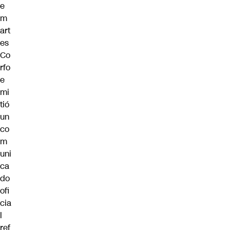
e
m
art
es
Co
rfo
e
mi
tió
un
co
m
uni
ca
do
ofi
cia
l
ref