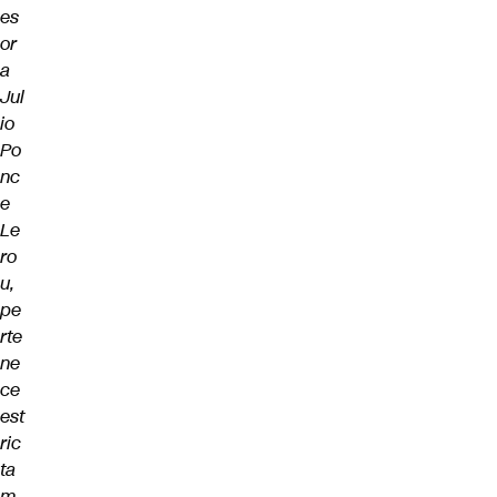
es
or
a
Jul
io
Po
nc
e
Le
ro
u,
pe
rte
ne
ce
est
ric
ta
m