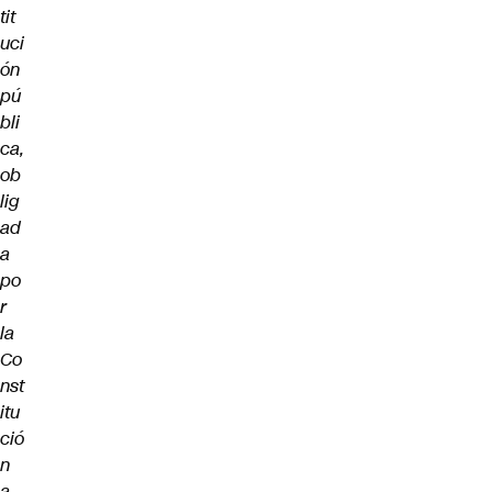
tit
uci
ón
pú
bli
ca,
ob
lig
ad
a
po
r
la
Co
nst
itu
ció
n
a