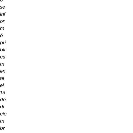
se
inf
or
m
ó
pú
bli
ca
m
en
te
el
19
de
di
cie
m
br