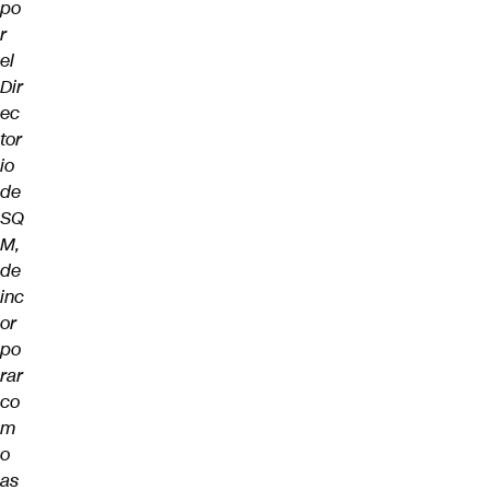
po
r
el
Dir
ec
tor
io
de
SQ
M,
de
inc
or
po
rar
co
m
o
as