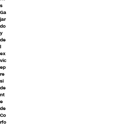
s
Ga
jar
do
y
de
l
ex
vic
ep
re
si
de
nt
e
de
Co
rfo