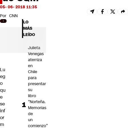
Futuro 360
05- 06- 2018 11:35
Opinión
Por
CNN
LO
MÁS
LEÍDO
Julieta
Venegas
aterriza
en
Lu
Chile
eg
para
o
presentar
qu
su
libro
e
“Norteña.
se
Memorias
inf
de
or
un
m
comienzo”