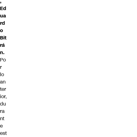
,
Ed
ua
rd
o
Bit
rá
n.
Po
r
lo
an
ter
ior,
du
ra
nt
e
est