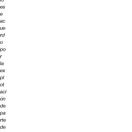
es
e
ac
ue
rd
o
po
r
la
ex
pl
ot
aci
ón
de
pa
rte
de