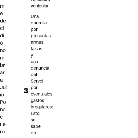
m
vehicular
e
Una
de
querella
ci
por
di
presuntas
firmas
ó
falsas
no
y
m
una
br
denuncia
ar
del
a
Servel
Jul
por
eventuales
io
gastos
Po
irregulares:
nc
Esto
e
se
Le
sabe
ro
de