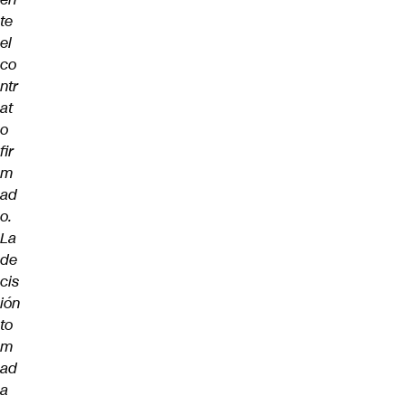
te
el
co
ntr
at
o
fir
m
ad
o.
La
de
cis
ión
to
m
ad
a