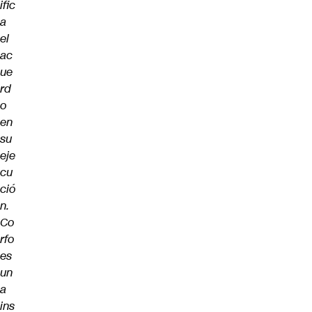
ific
a
el
ac
ue
rd
o
en
su
eje
cu
ció
n.
Co
rfo
es
un
a
ins