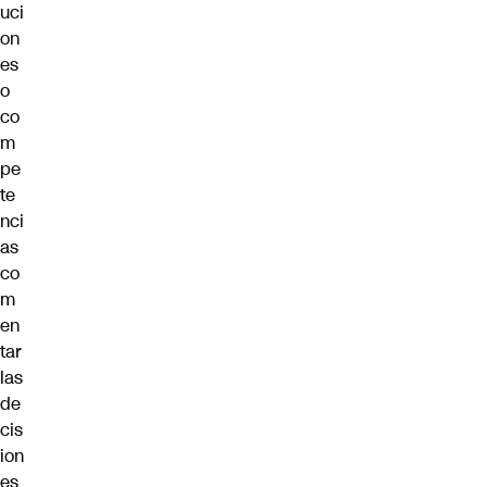
uci
on
es
o
co
m
pe
te
nci
as
co
m
en
tar
las
de
cis
ion
es