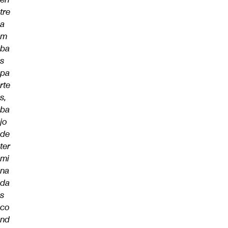
tre
a
m
ba
s
pa
rte
s,
ba
jo
de
ter
mi
na
da
s
co
nd