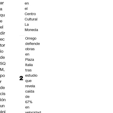
ar
en
a
el
Centro
qu
Cultural
e
La
el
Moneda
dir
Orrego
ec
defiende
tor
obras
io
en
de
Plaza
SQ
Italia
M,
tras
po
estudio
que
r
revela
de
caída
cis
de
ión
67%
un
en
áni
velocidad