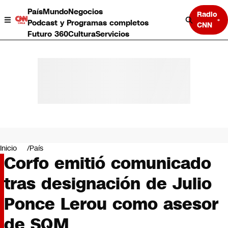
País
Mundo
Negocios
Radio
Podcast y Programas completos
CNN
Futuro 360
Cultura
Servicios
País
Mundo
Negocios
Inicio
País
Corfo emitió comunicado
Deportes
Programas completos
tras designación de Julio
Cultura
Servicios
Ponce Lerou como asesor
Bits
CNN Data
de SQM
CNN tiempo