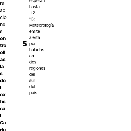
esperan
re
hasta
ac
-12
cio
°C:
ne
Meteorología
s,
emite
alerta
en
por
tre
heladas
ell
en
as
dos
la
regiones
s
del
de
sur
del
l
país
ex
fis
ca
l
Ca
rlo