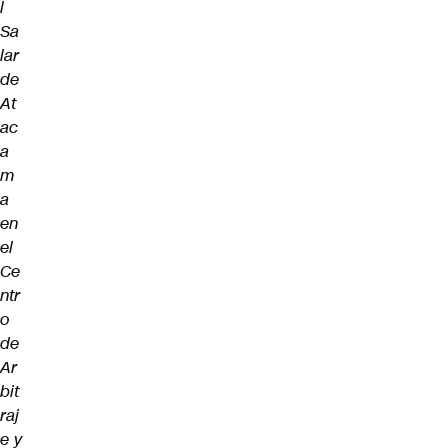
l
Sa
lar
de
At
ac
a
m
a
en
el
Ce
ntr
o
de
Ar
bit
raj
e y