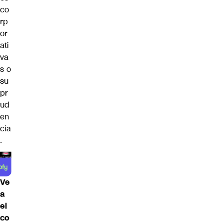
co
rp
or
ati
va
s o
su
pr
ud
en
cia
.
Ve
a
el
co