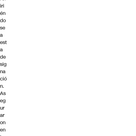
iri
én
do
se
a
est
a
de
sig
na
ció
n.
As
eg
ur
ar
on
en