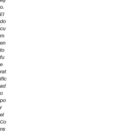
o.
El
do
cu
m
en
to
fu
e
rat
ific
ad
o
po
r
el
Co
ns