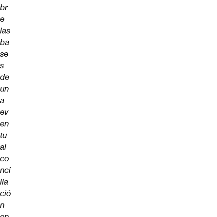
br
e
las
ba
se
s
de
un
a
ev
en
tu
al
co
nci
lia
ció
n
en