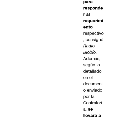
para
responde
r al
requerimi
ento
respectivo
, consignó
Radio
Biobío
.
Además,
según lo
detallado
en el
document
o enviado
por la
Contralorí
a,
se
llevará a