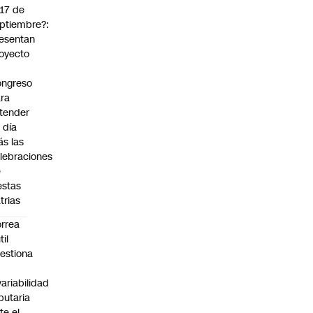
 17 de
ptiembre?:
esentan
oyecto
ngreso
ra
tender
 día
s las
lebraciones
e
estas
trias
rrea
til
estiona
variabilidad
ibutaria
te el