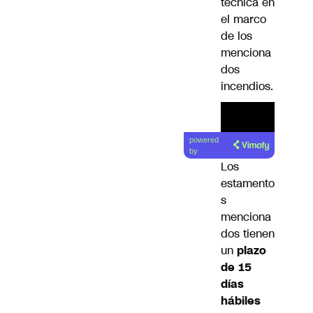
técnica en
el marco
de los
menciona
dos
incendios.
Lea el
powered
artículo
by
Los
estamento
s
menciona
dos tienen
un
plazo
de 15
días
hábiles