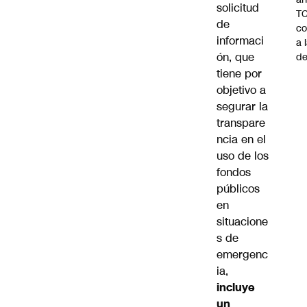
solicitud
TC
de
co
informaci
a 
ón, que
de
tiene por
objetivo a
segurar la
transpare
ncia en el
uso de los
fondos
públicos
en
situacione
s de
emergenc
ia,
incluye
un