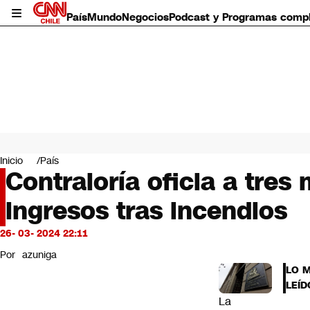
País
Mundo
Negocios
Podcast y Programas comp
País
Mundo
Inicio
País
Negocios
Contraloría oficia a tres
Deportes
ingresos tras incendios
Programas completos
Cultura
Servicios
26- 03- 2024 22:11
Bits
Por
azuniga
CNN Data
LO 
CNN tiempo
LEÍD
Futuro 360
La
Opinión