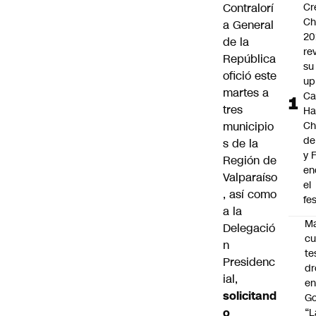
Contralorí
Cr
Ch
a General
20
de la
re
República
su 
ofició este
up
martes a
Ca
tres
Ha
municipio
Ch
de
s de la
y 
Región de
en
Valparaíso
el
, así como
fes
a la
Ma
Delegació
cu
n
te
Presidenc
dr
ial,
en
solicitand
Go
o
“L