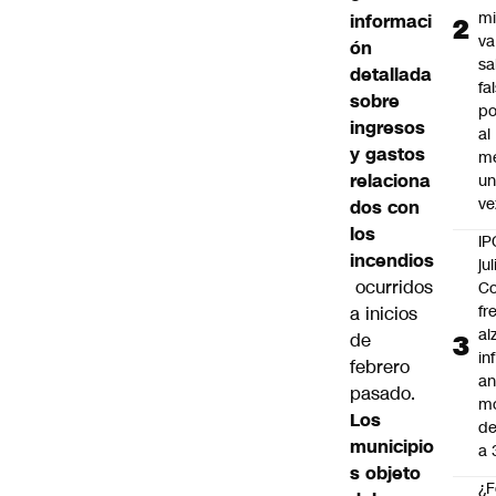
mi
informaci
va
ón
sa
detallada
fa
sobre
po
ingresos
al
y gastos
m
relaciona
u
ve
dos con
los
IP
incendios
jul
ocurridos
Co
fr
a inicios
al
de
in
febrero
an
pasado.
m
Los
de
municipio
a 
s objeto
¿F