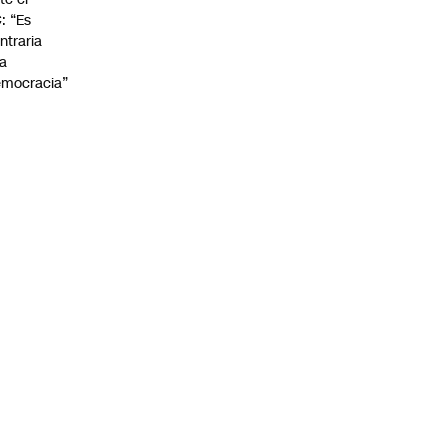
: “Es
ntraria
la
mocracia”