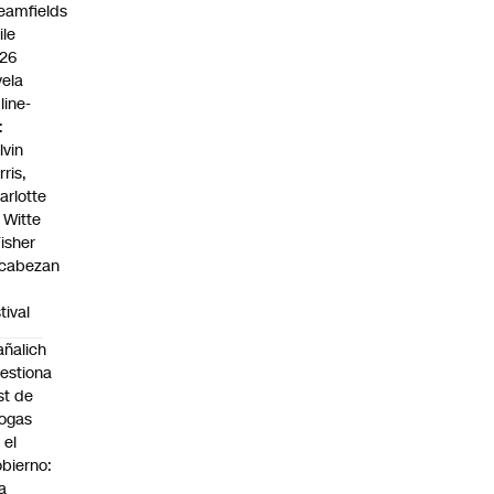
eamfields
ile
26
vela
line-
:
lvin
rris,
arlotte
 Witte
Fisher
cabezan
tival
ñalich
estiona
st de
ogas
 el
bierno:
a