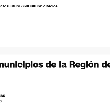
letos
Futuro 360
Cultura
Servicios
 municipios de la Región d
MÁS
O