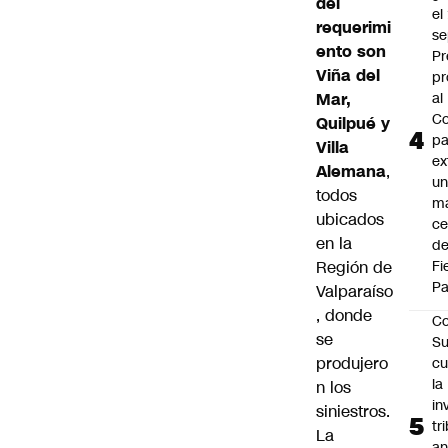
del
el
requerimi
se
ento son
Pr
Viña del
pr
Mar,
al
Co
Quilpué y
pa
Villa
ex
Alemana
,
un
todos
má
ubicados
ce
en la
d
Región de
Fi
Pa
Valparaíso
, donde
Co
se
Su
produjero
cu
la
n los
in
siniestros.
tr
La
an