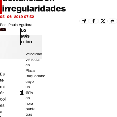
Futuro 360
irregularidades
Opinión
05- 06- 2019 07:52
Por
Paula Aguilera
LO
MÁS
LEÍDO
Velocidad
vehicular
en
Plaza
Es
Baquedano
te
cayó
mi
un
ér
67%
en
col
hora
es
punta
a
tras