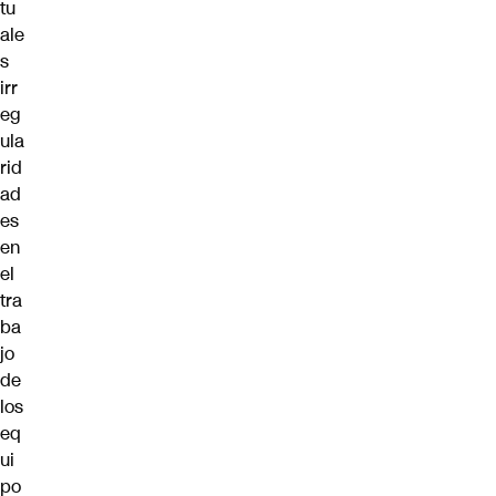
tu
ale
s
irr
eg
ula
rid
ad
es
en
el
tra
ba
jo
de
los
eq
ui
po