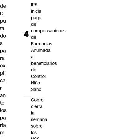
IPS
de
inicia
Di
pago
pu
de
ta
compensaciones
do
de
s
Farmacias
pa
Ahumada
a
ra
beneficiarios
ex
de
pli
Control
ca
Niño
r
Sano
an
Cobre
te
cierra
los
la
pa
semana
rla
sobre
m
los