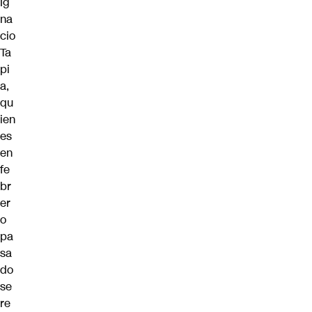
Ig
na
cio
Ta
pi
a,
qu
ien
es
en
fe
br
er
o
pa
sa
do
se
re