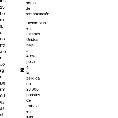
las
obras
15
de
ho
remodelación
ra
Desempleo
s,
en
el
Estados
co
Unidos
ntr
baja
a
alo
4,1%
r
pese
Jo
a
rg
la
e
pérdida
Be
de
rm
23.000
puestos
úd
de
ez
trabajo
asi
en
sti
julio