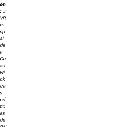
én
:
J
VR
re
sp
al
da
a
Ch
ad
wi
ck
tra
s
crí
tic
as
de
RN