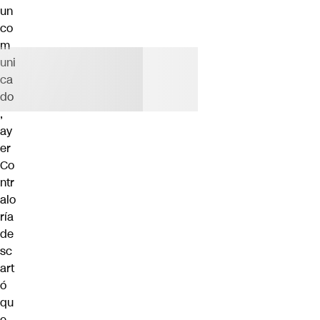
un
co
m
uni
ca
do
,
ay
er
Co
ntr
alo
ría
de
sc
art
ó
qu
e