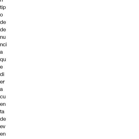
tip
o
de
de
nu
nci
a
qu
e
di
er
a
cu
en
ta
de
ev
en