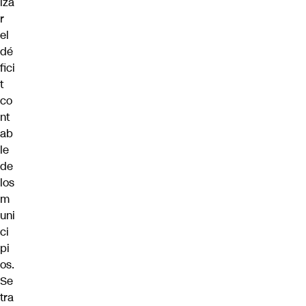
iza
r
el
dé
fici
t
co
nt
ab
le
de
los
m
uni
ci
pi
os.
Se
tra