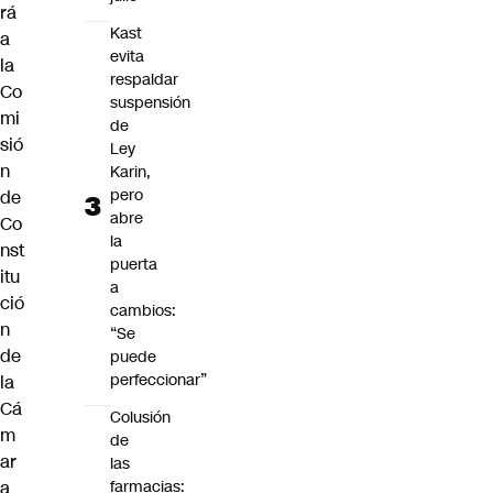
rá
Kast
a
evita
la
respaldar
Co
suspensión
mi
de
sió
Ley
n
Karin,
pero
de
abre
Co
la
nst
puerta
itu
a
ció
cambios:
n
“Se
de
puede
perfeccionar”
la
Cá
Colusión
m
de
ar
las
a
farmacias: