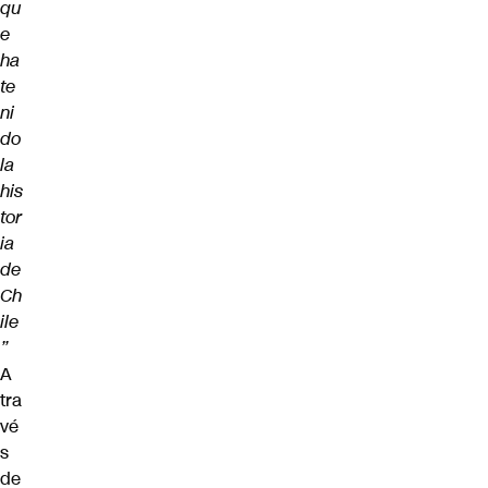
qu
e
ha
te
ni
do
la
his
tor
ia
de
Ch
ile
”
A
tra
vé
s
de