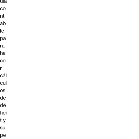
ula
co
nt
ab
le
pa
ra
ha
ce
r
cál
cul
os
de
dé
fici
t y
su
pe