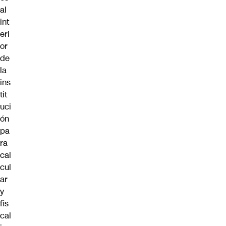
al
int
eri
or
de
la
ins
tit
uci
ón
pa
ra
cal
cul
ar
y
fis
cal