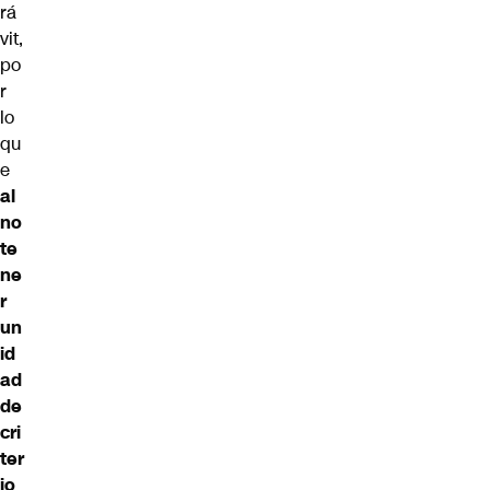
rá
vit,
po
r
lo
qu
e
al
no
te
ne
r
un
id
ad
de
cri
ter
io