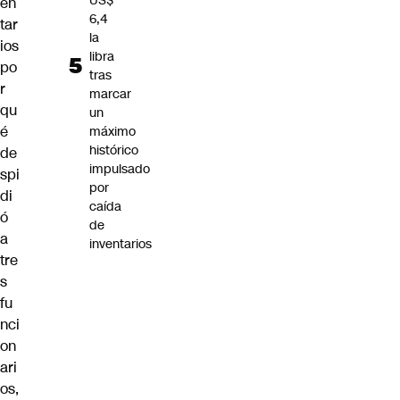
US$
en
6,4
tar
la
ios
libra
po
tras
r
marcar
qu
un
é
máximo
histórico
de
impulsado
spi
por
di
caída
ó
de
a
inventarios
tre
s
fu
nci
on
ari
os,