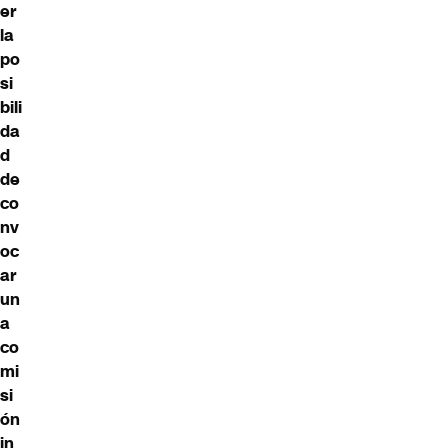
er
la
po
si
bili
da
d
de
co
nv
oc
ar
un
a
co
mi
si
ón
in