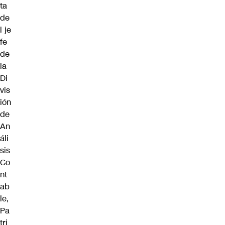
ta
de
l je
fe
de
la
Di
vis
ión
de
An
áli
sis
Co
nt
ab
le,
Pa
tri