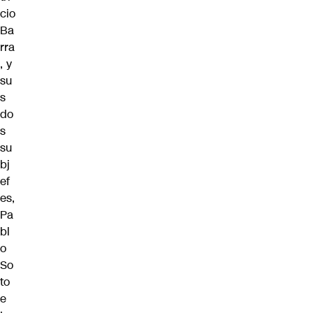
cio
Ba
rra
, y
su
s
do
s
su
bj
ef
es,
Pa
bl
o
So
to
e