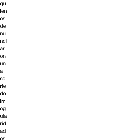
qu
ien
es
de
nu
nci
ar
on
un
a
se
rie
de
irr
eg
ula
rid
ad
es