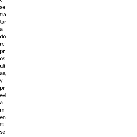
se
tra
tar
a
de
re
pr
es
ali
as,
y
pr
evi
a
m
en
te
se