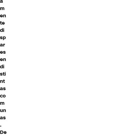
a
m
en
te
di
sp
ar
es
en
di
sti
nt
as
co
m
un
as
.
De