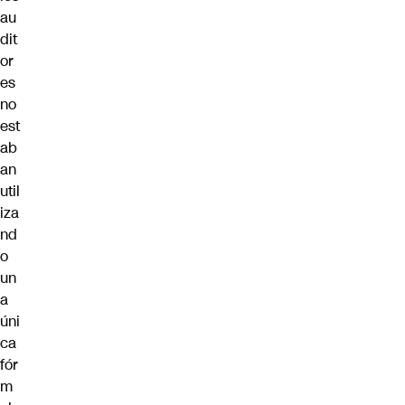
au
dit
or
es
no
est
ab
an
util
iza
nd
o
un
a
úni
ca
fór
m