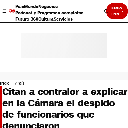
País
Mundo
Negocios
Radio
Podcast y Programas completos
CNN
Futuro 360
Cultura
Servicios
País
Mundo
Negocios
Inicio
País
Citan a contralor a explicar
Deportes
Programas completos
en la Cámara el despido
Cultura
Servicios
de funcionarios que
Bits
CNN Data
denunciaron
CNN tiempo