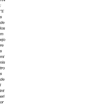
:
“E
s
de
los
m
ejo
re
s
mi
nis
tro
s
de
l
Int
eri
or