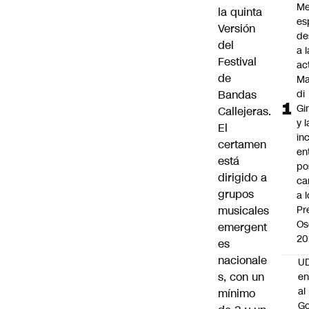
Me
la quinta
es
Versión
de
del
a l
Festival
ac
de
Ma
Bandas
di
Gi
Callejeras.
y l
El
in
certamen
en
está
po
dirigido a
ca
grupos
a 
musicales
Pr
Os
emergent
20
es
nacionale
UD
s, con un
en
al
mínimo
Go