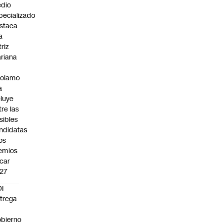
dio
pecializado
staca
a
triz
riana
rolamo
a
cluye
tre las
sibles
ndidatas
los
emios
car
27
I
trega
bierno