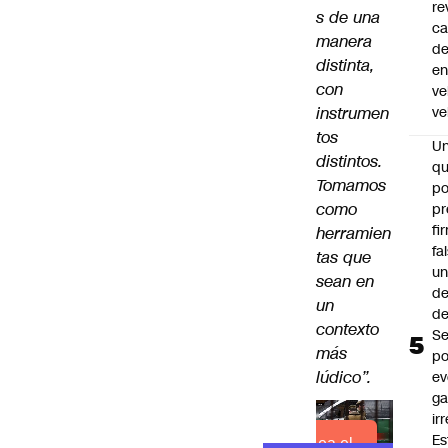
re
s de una
ca
manera
d
distinta,
e
con
ve
instrumen
ve
tos
U
distintos.
qu
Tomamos
po
como
pr
fi
herramien
fa
tas que
u
sean en
de
un
de
contexto
Se
más
po
lúdico”.
ev
ga
ir
Es
Lea el