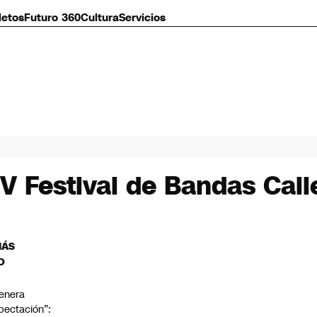
letos
Futuro 360
Cultura
Servicios
V Festival de Bandas Call
MÁS
O
enera
pectación”: