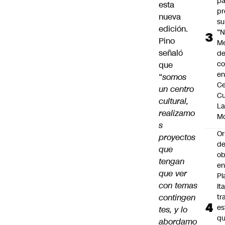
pa
esta
pr
nueva
su
edición.
“N
Pino
M
señaló
de
co
que
en
“
somos
Ce
un centro
Cu
cultural,
L
realizamo
M
s
Or
proyectos
de
que
ob
tengan
e
que ver
Pl
con temas
Ita
contingen
tr
es
tes, y lo
q
abordamo