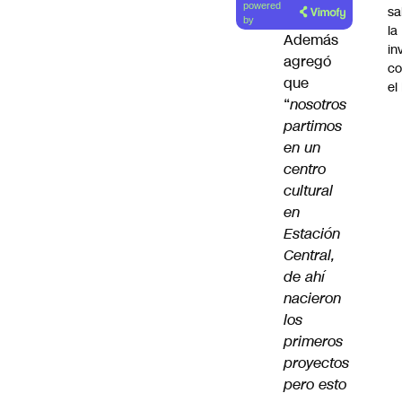
powered
sa
artículo
by
la
Además
in
agregó
co
que
el
“
nosotros
partimos
en un
centro
cultural
en
Estación
Central,
de ahí
nacieron
los
primeros
proyectos
pero esto