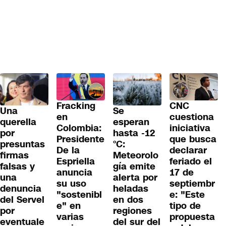
Fracking
CNC
Una
Se
en
cuestiona
querella
esperan
Colombia:
iniciativa
por
hasta -12
Presidente
que busca
presuntas
°C:
De la
declarar
firmas
Meteorolo
Espriella
feriado el
falsas y
gía emite
anuncia
17 de
una
alerta por
su uso
septiembr
denuncia
heladas
"sostenibl
e: "Este
del Servel
en dos
e" en
tipo de
por
regiones
varias
propuesta
eventuale
del sur del