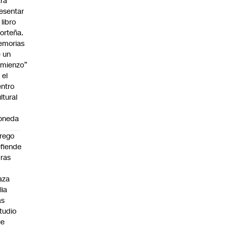
ra
esentar
 libro
orteña.
emorias
 un
mienzo”
 el
ntro
ltural
a
oneda
rego
fiende
ras
n
aza
lia
as
tudio
ue