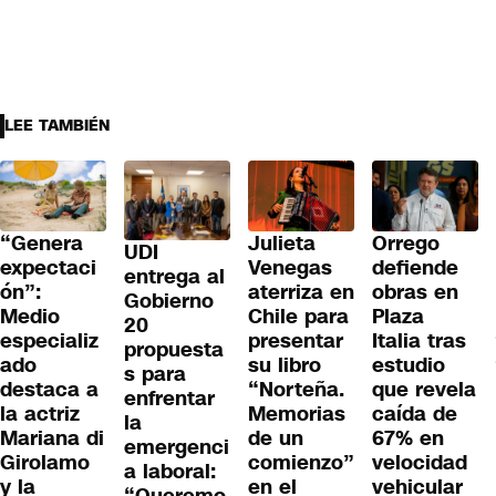
LEE TAMBIÉN
“Genera
Julieta
Orrego
UDI
expectaci
Venegas
defiende
entrega al
ón”:
aterriza en
obras en
Gobierno
Medio
Chile para
Plaza
20
especializ
presentar
Italia tras
propuesta
ado
su libro
estudio
s para
destaca a
“Norteña.
que revela
enfrentar
la actriz
Memorias
caída de
la
Mariana di
de un
67% en
emergenci
Girolamo
comienzo”
velocidad
a laboral:
y la
en el
vehicular