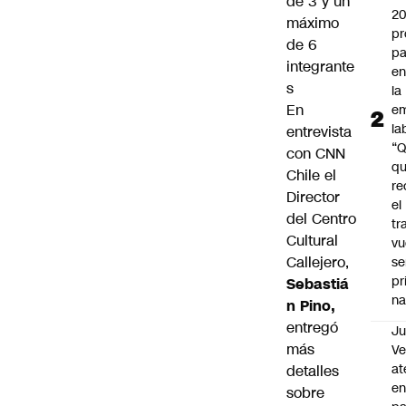
de 3 y un
2
máximo
pr
de 6
pa
integrante
en
s
la
En
em
la
entrevista
“
con CNN
q
Chile el
re
Director
el
del Centro
tr
Cultural
vu
Callejero,
se
pr
Sebastiá
na
n Pino,
entregó
Ju
más
V
at
detalles
en
sobre