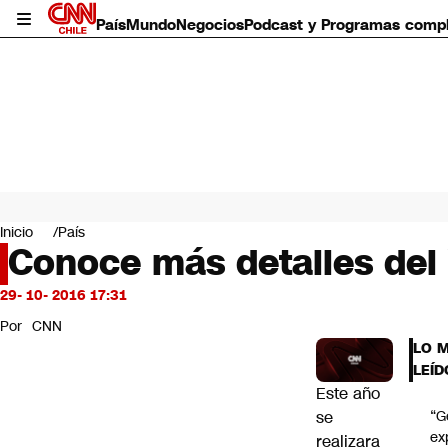
País
Mundo
Negocios
Podcast y Programas comp
País
Mundo
Inicio
País
Negocios
Conoce más detalles del 
Deportes
Programas completos
29- 10- 2016 17:31
Cultura
Por
CNN
Servicios
LO 
Bits
LEÍD
CNN Data
Este año
CNN tiempo
se
“G
Futuro 360
ex
realizara
Opinión