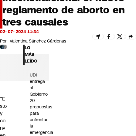
Futuro 360
reglamento de aborto en
Opinión
tres causales
02- 07- 2024 11:34
Por
Valentina Sánchez Cárdenas
LO
MÁS
LEÍDO
UDI
entrega
al
Gobierno
“E
20
sto
propuestas
y
para
enfrentar
co
la
nv
emergencia
en