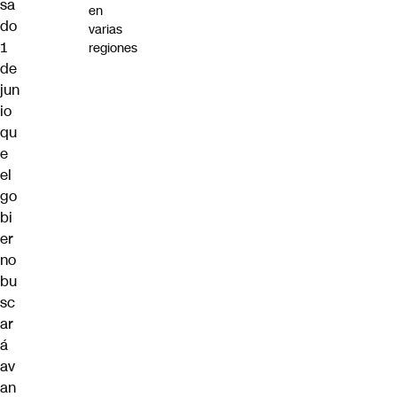
sa
en
do
varias
1
regiones
de
jun
io
qu
e
el
go
bi
er
no
bu
sc
ar
á
av
an