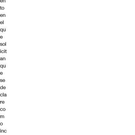
en
to
en
el
qu
e
sol
icit
an
qu
e
se
de
cla
re
co
m
o
inc