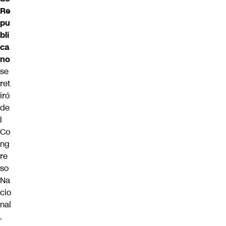
Re
pu
bli
ca
no
se
ret
iró
de
l
Co
ng
re
so
Na
cio
nal
.