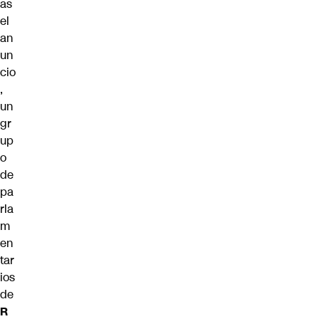
as
el
an
un
cio
,
un
gr
up
o
de
pa
rla
m
en
tar
ios
de
R