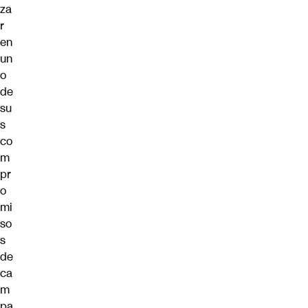
za
r
en
un
o
de
su
s
co
m
pr
o
mi
so
s
de
ca
m
pa