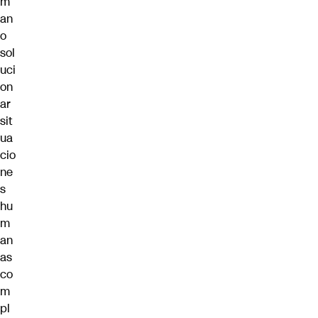
m
an
o
sol
uci
on
ar
sit
ua
cio
ne
s
hu
m
an
as
co
m
pl