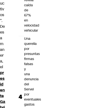
revela
uc
caída
tiv
de
os
67%
en
”.
velocidad
De
vehicular
es
a
Una
m
querella
por
an
presuntas
er
firmas
a,
falsas
el
y
pr
una
es
denuncia
id
del
Servel
en
por
te
eventuales
Ga
gastos
bri