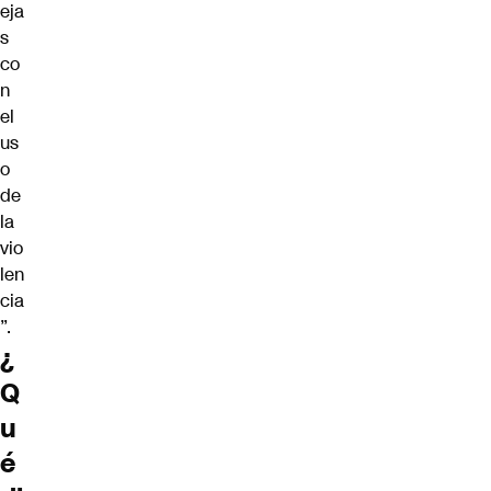
eja
s
co
n
el
us
o
de
la
vio
len
cia
”.
¿
Q
u
é