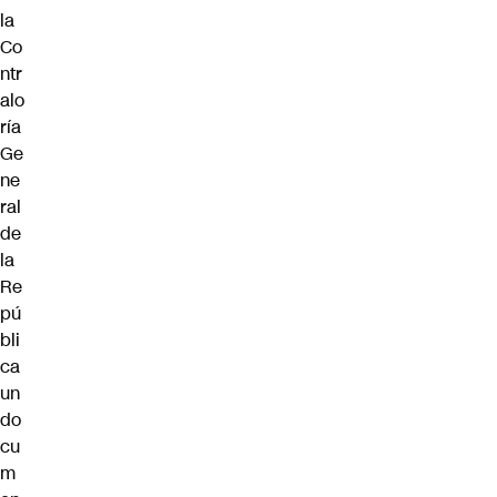
la
Co
ntr
alo
ría
Ge
ne
ral
de
la
Re
pú
bli
ca
un
do
cu
m