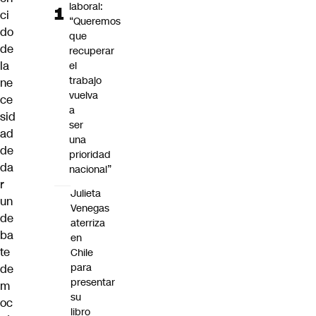
laboral:
ci
“Queremos
do
que
de
recuperar
la
el
trabajo
ne
vuelva
ce
a
sid
ser
ad
una
de
prioridad
da
nacional”
r
Julieta
un
Venegas
de
aterriza
ba
en
te
Chile
para
de
presentar
m
su
oc
libro