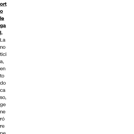
ort
o
le
ga
l
.
La
no
tici
a,
en
to
do
ca
so,
ge
ne
ró
re
pe