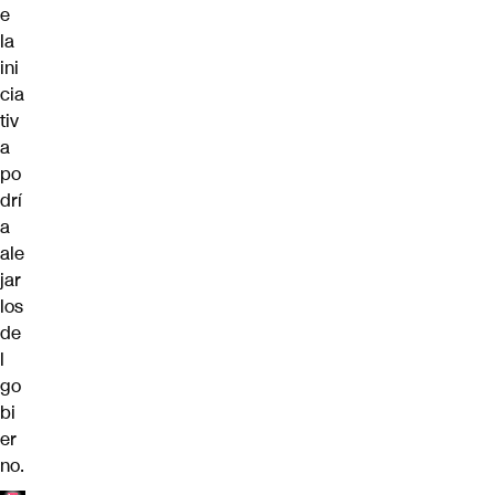
e
la
ini
cia
tiv
a
po
drí
a
ale
jar
los
de
l
go
bi
er
no.