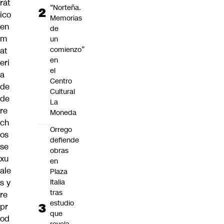
rát
“Norteña.
ico
Memorias
en
de
m
un
comienzo”
at
en
eri
el
a
Centro
de
Cultural
de
La
re
Moneda
ch
Orrego
os
defiende
se
obras
xu
en
ale
Plaza
Italia
s y
tras
re
estudio
pr
que
od