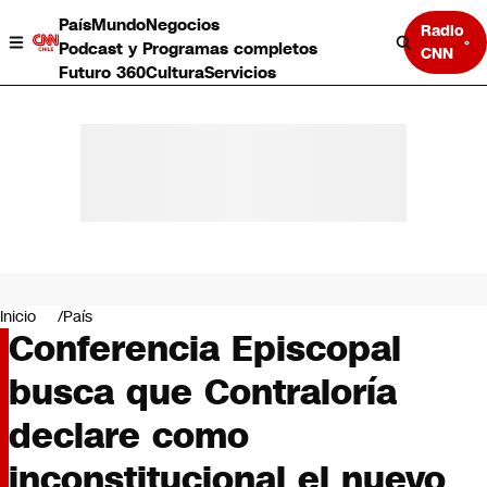
País
Mundo
Negocios
Radio
Podcast y Programas completos
CNN
Futuro 360
Cultura
Servicios
País
Mundo
Negocios
Inicio
País
Conferencia Episcopal
Deportes
Programas completos
busca que Contraloría
Cultura
Servicios
declare como
Bits
CNN Data
inconstitucional el nuevo
CNN tiempo