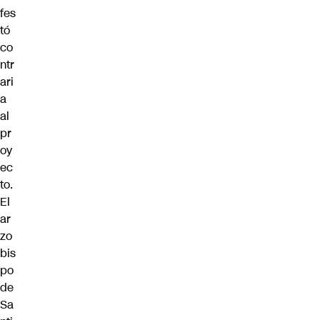
fes
tó
co
ntr
ari
a
al
pr
oy
ec
to.
El
ar
zo
bis
po
de
Sa