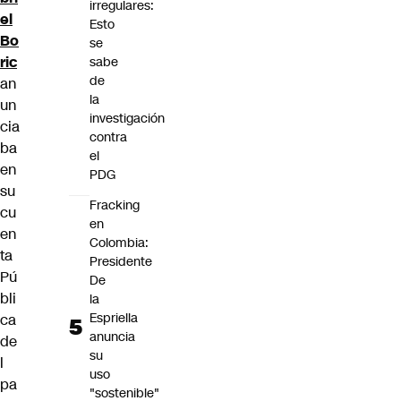
irregulares:
el
Esto
Bo
se
ric
sabe
de
an
la
un
investigación
cia
contra
ba
el
en
PDG
su
Fracking
cu
en
en
Colombia:
ta
Presidente
Pú
De
bli
la
Espriella
ca
anuncia
de
su
l
uso
pa
"sostenible"