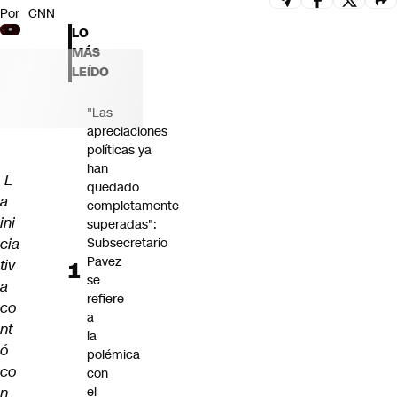
Por
CNN
Futuro 360
LO
Opinión
MÁS
LEÍDO
"Las
apreciaciones
políticas ya
han
L
quedado
a
completamente
ini
superadas":
cia
Subsecretario
Pavez
tiv
se
a
refiere
co
a
nt
la
ó
polémica
co
con
n
el