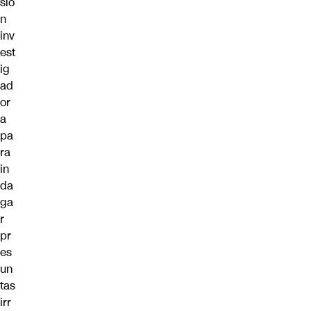
sió
n
inv
est
ig
ad
or
a
pa
ra
in
da
ga
r
pr
es
un
tas
irr