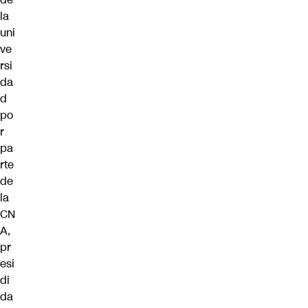
la
uni
ve
rsi
da
d
po
r
pa
rte
de
la
CN
A,
pr
esi
di
da