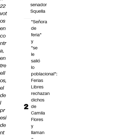
senador
22
Squella
vot
os
"Señora
en
de
feria"
co
y
ntr
"se
a,
le
en
salió
tre
lo
ell
poblacional":
os,
Ferias
Libres
el
rechazan
de
dichos
l
de
pr
Camila
esi
Flores
de
y
nt
llaman