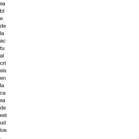
sa
bl
e
de
la
ac
tu
al
cri
sis
en
la
ca
sa
de
est
ud
ios
.