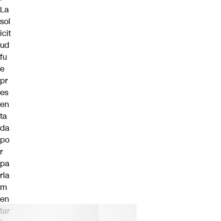
La
sol
icit
ud
fu
e
pr
es
en
ta
da
po
r
pa
rla
m
en
tar