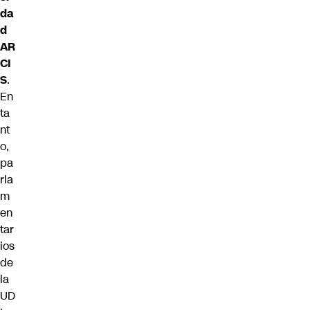
da
d
AR
CI
S
.
En
ta
nt
o,
pa
rla
m
en
tar
ios
de
la
UD