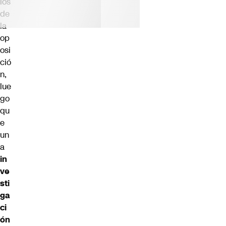
ios
de
la
op
osi
ció
n,
lue
go
qu
e
un
a
in
ve
sti
ga
ci
ón