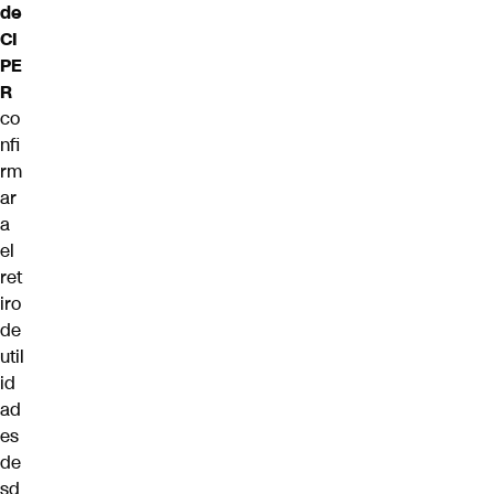
de
CI
PE
R
co
nfi
rm
ar
a
el
ret
iro
de
util
id
ad
es
de
sd