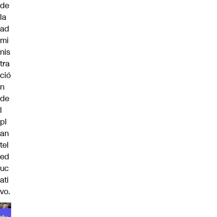
de
la
ad
mi
nis
tra
ció
n
de
l
pl
an
tel
ed
uc
ati
vo.