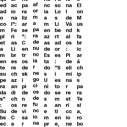
af
ed
ac
pa
nc
so
na
El
or
ad
io
ra
ia
Lo
l
on
m
o
na
liz
a
s
de
M
a
co
l":
ar
m
Li
Vá
us
pa
m
Fe
se
en
be
nd
k
ra
pl
ri
":
az
rt
al
fa
de
et
as
C
as
ad
os
br
nu
a
Li
en
de
or
:
ic
nc
m
br
tr
Es
es
Pi
ar
ia
en
es
os
ta
:
de
á
r
te
re
de
do
"S
eli
ch
ne
su
ch
sk
s
i
mi
ip
go
pe
az
i
U
es
na
s
ci
ra
an
pi
ni
to
r
pa
os
da
di
de
do
se
re
ra
de
s"
ch
n
s
m
st
Te
fu
:
os
re
a
an
ri
sl
nc
Su
de
vi
e
ti
cc
a,
io
bs
C
sa
m
en
io
ro
na
ec
a
r
pr
e,
ne
bo