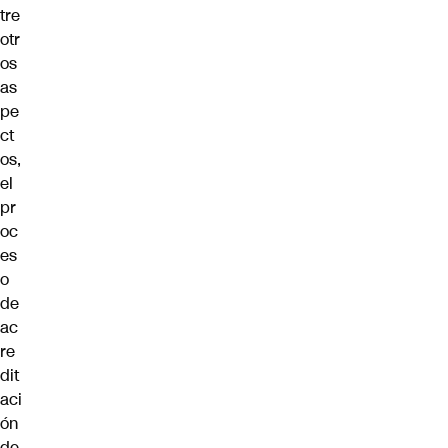
tre
otr
os
as
pe
ct
os,
el
pr
oc
es
o
de
ac
re
dit
aci
ón
de