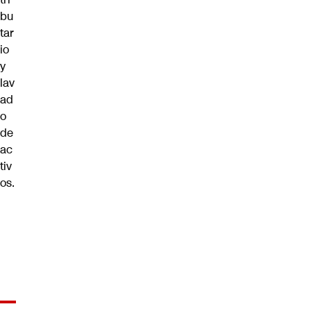
bu
tar
io
y
lav
ad
o
de
ac
tiv
os.