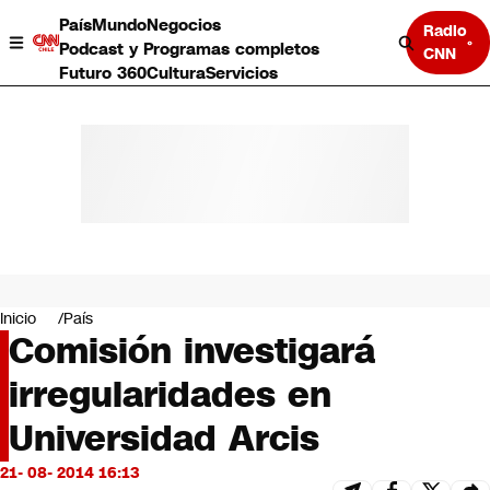
País
Mundo
Negocios
Radio
Podcast y Programas completos
CNN
Futuro 360
Cultura
Servicios
País
Mundo
Negocios
Inicio
País
Comisión investigará
Deportes
Programas completos
irregularidades en
Cultura
Servicios
Universidad Arcis
Bits
CNN Data
21- 08- 2014 16:13
CNN tiempo