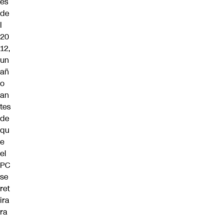
es
de
l
20
12,
un
añ
o
an
tes
de
qu
e
el
PC
se
ret
ira
ra