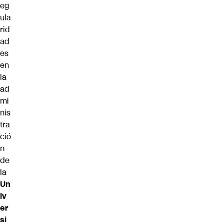
eg
ula
rid
ad
es
en
la
ad
mi
nis
tra
ció
n
de
la
Un
iv
er
si