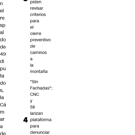
piden
n
revisar
el
criterios
re
para
sp
el
al
cierre
do
preventivo
de
de
caminos
49
a
di
la
pu
montaña
ta
"Sin
do
Fachadas":
s,
CNC
la
y
Cá
SII
m
lanzan
ar
plataforma
a
para
denunciar
de