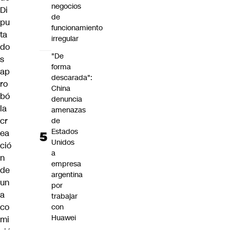
negocios
Di
de
pu
funcionamiento
ta
irregular
do
"De
s
forma
ap
descarada":
ro
China
bó
denuncia
la
amenazas
cr
de
Estados
ea
Unidos
ció
a
n
empresa
de
argentina
un
por
a
trabajar
co
con
Huawei
mi