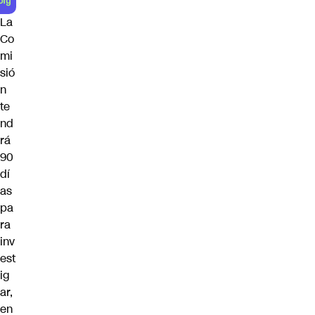
La
Co
mi
sió
n
te
nd
rá
90
dí
as
pa
ra
inv
est
ig
ar,
en