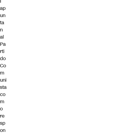
I
ap
un
ta
n
al
Pa
rti
do
Co
m
uni
sta
co
m
o
re
sp
on