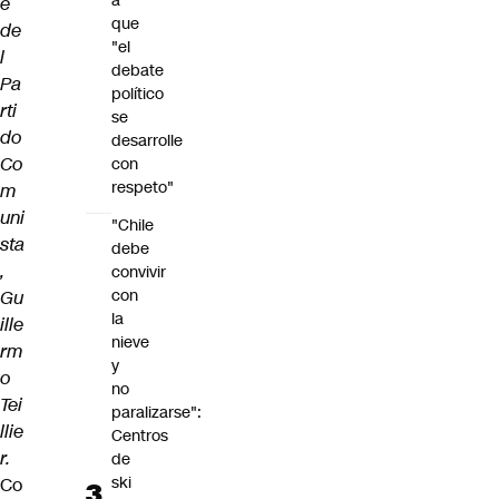
a
e
que
de
"el
l
debate
Pa
político
rti
se
do
desarrolle
Co
con
respeto"
m
uni
"Chile
sta
debe
,
convivir
con
Gu
la
ille
nieve
rm
y
o
no
Tei
paralizarse":
llie
Centros
r.
de
ski
Co