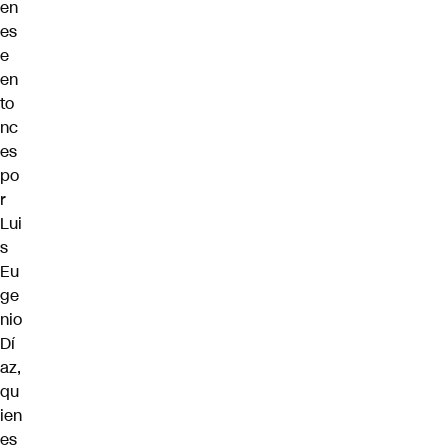
en
es
e
en
to
nc
es
po
r
Lui
s
Eu
ge
nio
Dí
az,
qu
ien
es