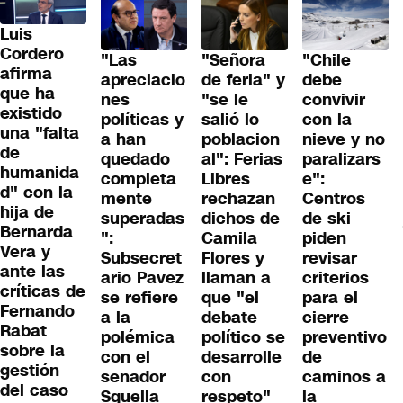
Luis
Cordero
"Las
"Señora
"Chile
afirma
apreciacio
de feria" y
debe
que ha
nes
"se le
convivir
existido
políticas y
salió lo
con la
una "falta
a han
poblacion
nieve y no
de
quedado
al": Ferias
paralizars
humanida
completa
Libres
e":
d" con la
mente
rechazan
Centros
hija de
superadas
dichos de
de ski
Bernarda
":
Camila
piden
Vera y
Subsecret
Flores y
revisar
ante las
ario Pavez
llaman a
criterios
críticas de
se refiere
que "el
para el
Fernando
a la
debate
cierre
Rabat
polémica
político se
preventivo
sobre la
con el
desarrolle
de
gestión
senador
con
caminos a
del caso
Squella
respeto"
la