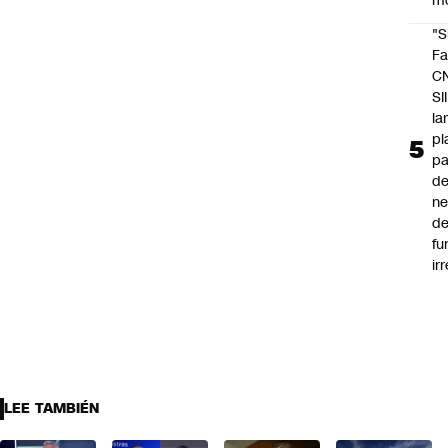
m
"S
Fa
C
SII
la
pl
pa
de
ne
d
fu
ir
LEE TAMBIÉN