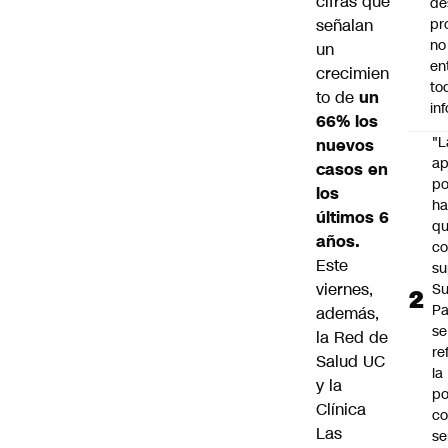
cifras que
de
señalan
pr
no
un
en
crecimien
to
to de
un
in
66% los
"L
nuevos
ap
casos en
po
los
h
últimos 6
q
años.
c
Este
su
viernes,
Su
P
además,
se
la Red de
re
Salud UC
la
y la
po
Clínica
co
Las
se