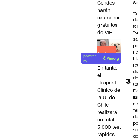
Condes
Sq
harán
"S
exámenes
d
gratuitos
fe
de VIH.
"s
sa
po
Fe
Lea el
powered
Li
artículo
by
re
En tanto,
di
el
d
Hospital
Ca
Clínico de
Fl
la U. de
ll
a 
Chile
"e
realizará
d
en total
po
5.000 test
se
rápidos
de