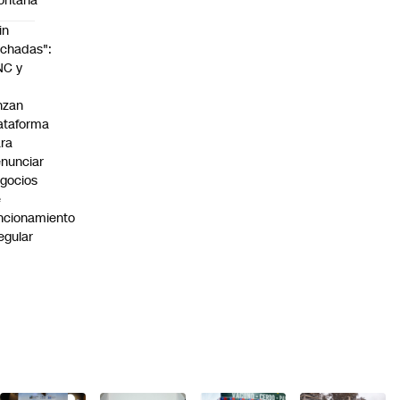
ontaña
in
chadas":
NC y
nzan
ataforma
ra
nunciar
gocios
e
ncionamiento
regular