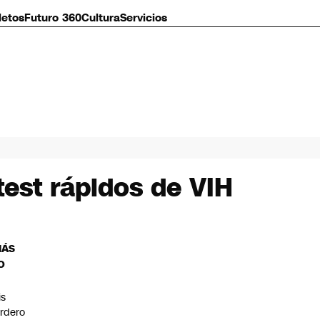
letos
Futuro 360
Cultura
Servicios
test rápidos de VIH
MÁS
O
is
rdero