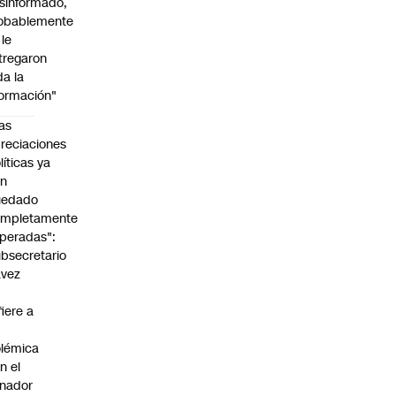
sinformado,
obablemente
 le
tregaron
da la
formación"
as
reciaciones
líticas ya
an
uedado
ompletamente
peradas":
bsecretario
avez
fiere a
lémica
n el
nador