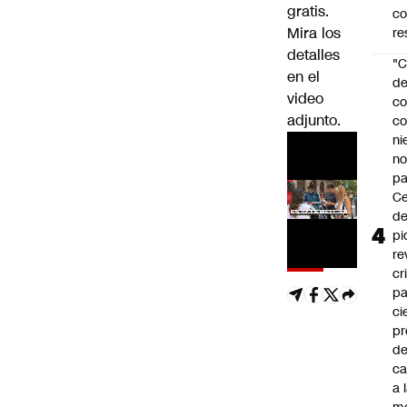
gratis.
c
Mira los
re
detalles
"C
en el
d
video
co
adjunto.
co
ni
n
pa
Ce
de
pi
re
cr
pa
ci
pr
d
c
a 