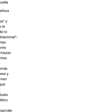
uella
eñora
e
ria" y
e le
lió lo
blacional":
rias
bres
chazan
chos
e
mila
ores y
aman
que
l
ebate
lítico
sarrolle