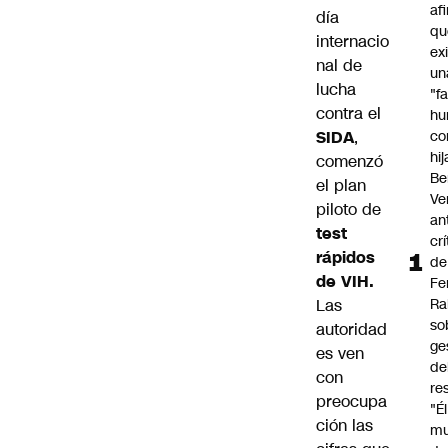
af
día
qu
internacio
ex
nal de
un
lucha
"f
contra el
hu
SIDA
,
co
hi
comenzó
Be
el plan
Ve
piloto de
an
test
cr
rápidos
de
de VIH.
Fe
Las
Ra
so
autoridad
ge
es ven
de
con
re
preocupa
"É
ción las
m