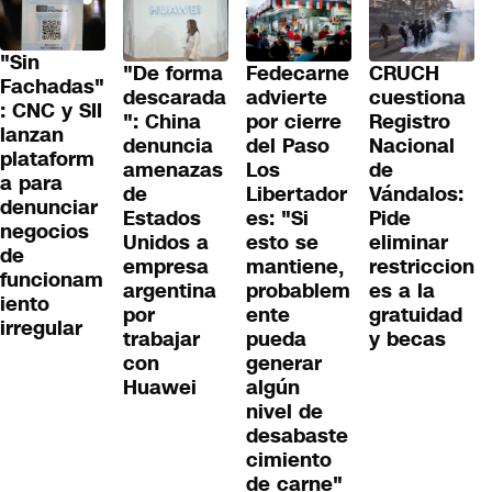
"Sin
"De forma
Fedecarne
CRUCH
Fachadas"
descarada
advierte
cuestiona
: CNC y SII
": China
por cierre
Registro
lanzan
denuncia
del Paso
Nacional
plataform
amenazas
Los
de
a para
de
Libertador
Vándalos:
denunciar
Estados
es: "Si
Pide
negocios
Unidos a
esto se
eliminar
de
empresa
mantiene,
restriccion
funcionam
argentina
probablem
es a la
iento
por
ente
gratuidad
irregular
trabajar
pueda
y becas
con
generar
Huawei
algún
nivel de
desabaste
cimiento
de carne"