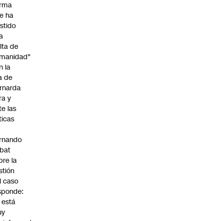
irma
e ha
istido
a
alta de
manidad"
n la
ja de
rnarda
ra y
te las
íticas
rnando
bat
bre la
stión
l caso
sponde:
l está
uy