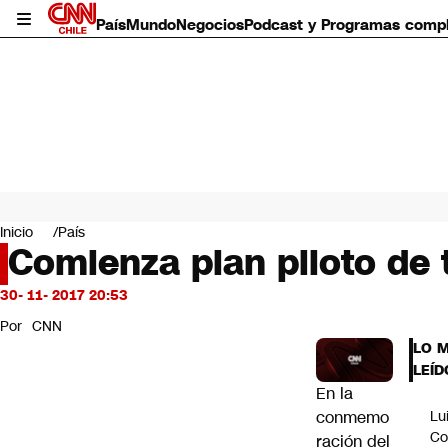
País
Mundo
Negocios
Podcast y Programas comp
País
Mundo
Inicio
País
Negocios
Comienza plan piloto de 
Deportes
Programas completos
30- 11- 2017 20:53
Cultura
Por
CNN
Servicios
LO 
Bits
LEÍD
CNN Data
En la
CNN tiempo
conmemo
Lu
Futuro 360
Co
ración del
Opinión