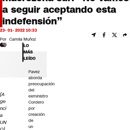
Futuro 360
a seguir aceptando esta
Opinión
indefensión”
23- 01- 2022 10:33
Por
Camila Muñoz
LO
MÁS
LEÍDO
Pavez
aborda
preocupación
del
(A
exministro
ge
Cordero
nci
por
creación
a
de
UN
un
O)