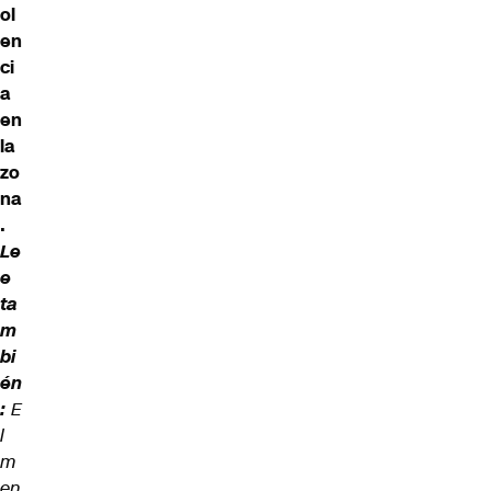
ol
en
ci
a
en
la
zo
na
.
Le
e
ta
m
bi
én
:
E
l
m
en