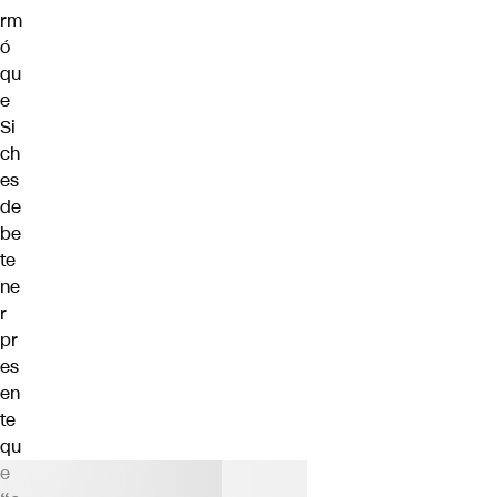
rm
ó
qu
e
Si
ch
es
de
be
te
ne
r
pr
es
en
te
qu
e