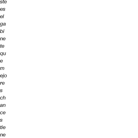
ste
es
el
ga
bi
ne
te
qu
e
m
ejo
re
s
ch
an
ce
s
tie
ne