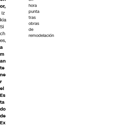
hora
or,
punta
Iz
tras
kia
obras
Si
de
ch
remodelación
es
,
a
m
an
te
ne
r
el
Es
ta
do
de
Ex