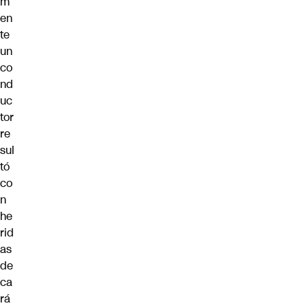
m
en
te
un
co
nd
uc
tor
re
sul
tó
co
n
he
rid
as
de
ca
rá