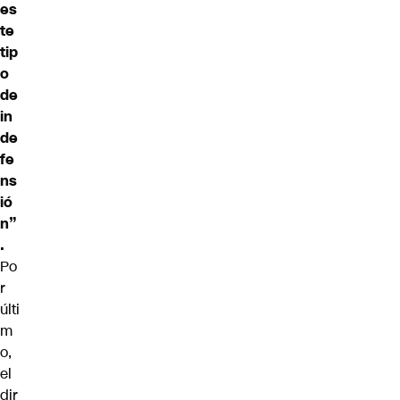
es
te
tip
o
de
in
de
fe
ns
ió
n”
.
Po
r
últi
m
o,
el
dir