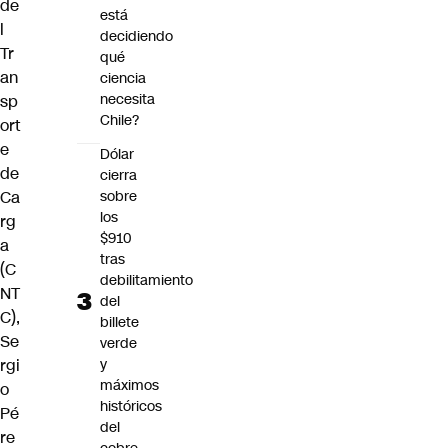
de
está
l
decidiendo
Tr
qué
an
ciencia
necesita
sp
Chile?
ort
e
Dólar
de
cierra
sobre
Ca
los
rg
$910
a
tras
(C
debilitamiento
NT
del
C),
billete
Se
verde
y
rgi
máximos
o
históricos
Pé
del
re