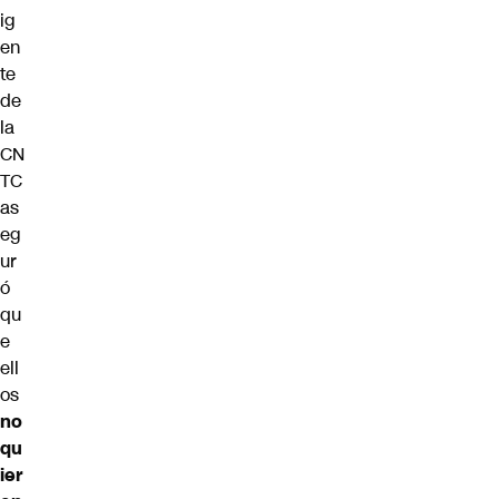
ig
en
te
de
la
CN
TC
as
eg
ur
ó
qu
e
ell
os
no
qu
ier