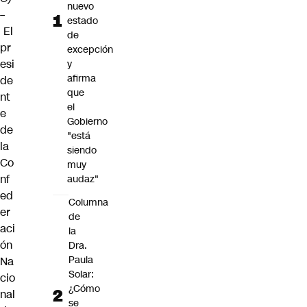
nuevo
–
estado
El
de
pr
excepción
esi
y
afirma
de
que
nt
el
e
Gobierno
de
"está
la
siendo
Co
muy
nf
audaz"
ed
Columna
er
de
aci
la
ón
Dra.
Paula
Na
Solar:
cio
¿Cómo
nal
se