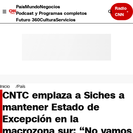
País
Mundo
Negocios
Radio
Podcast y Programas completos
CNN
Futuro 360
Cultura
Servicios
País
Mundo
Negocios
Inicio
País
CNTC emplaza a Siches a
Deportes
Programas completos
mantener Estado de
Cultura
Servicios
Excepción en la
Bits
CNN Data
macrozona sur: “No vamos
CNN tiempo