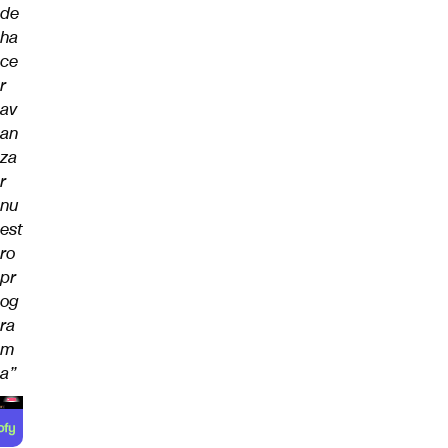
de
ha
ce
r
av
an
za
r
nu
est
ro
pr
og
ra
m
a”