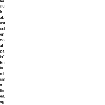
se
gu
ir
ab
ast
eci
en
do
al
pa
ís”.
En
la
mi
sm
a
lín
ea,
ag