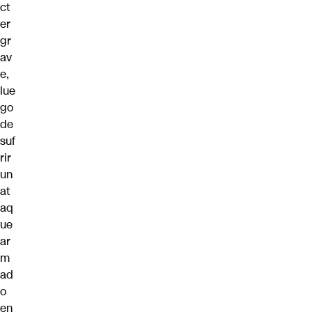
ct
er
gr
av
e,
lue
go
de
suf
rir
un
at
aq
ue
ar
m
ad
o
en