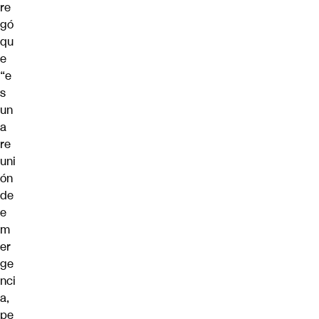
re
gó
qu
e
“e
s
un
a
re
uni
ón
de
e
m
er
ge
nci
a,
pe