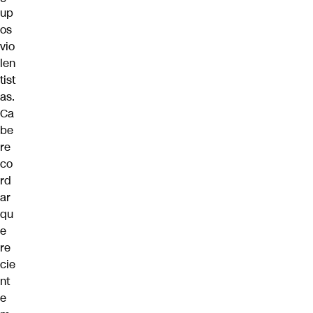
up
os
vio
len
tist
as.
Ca
be
re
co
rd
ar
qu
e
re
cie
nt
e