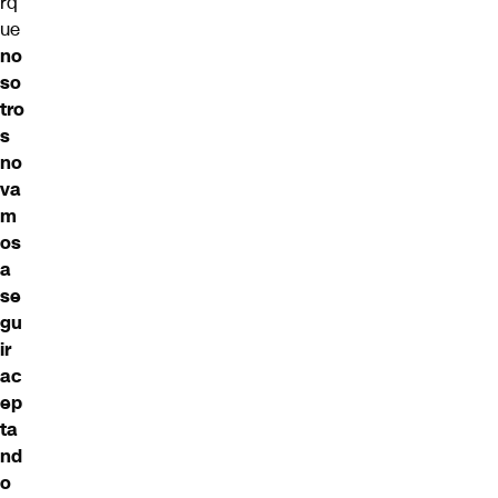
rq
ue
no
so
tro
s
no
va
m
os
a
se
gu
ir
ac
ep
ta
nd
o