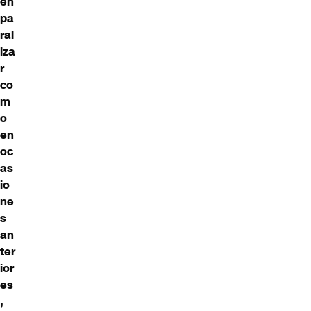
en
pa
ral
iza
r
co
m
o
en
oc
as
io
ne
s
an
ter
ior
es
,