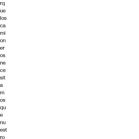
rq
ue
los
ca
mi
on
er
os
ne
ce
sit
a
m
os
qu
e
nu
est
ro