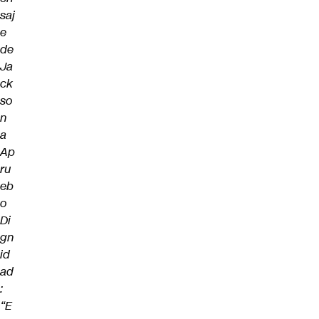
saj
e
de
Ja
ck
so
n
a
Ap
ru
eb
o
Di
gn
id
ad
:
“E