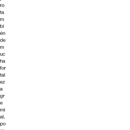
ro
ta
m
bi
én
de
m
uc
ha
for
tal
ez
a
gr
e
mi
al,
po