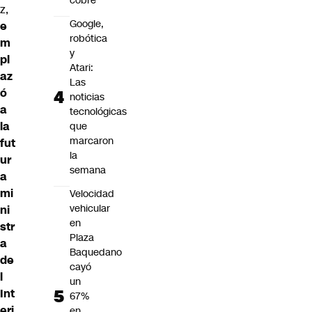
cobre
z
,
Google,
e
robótica
m
y
pl
Atari:
az
Las
ó
noticias
a
tecnológicas
la
que
marcaron
fut
la
ur
semana
a
mi
Velocidad
vehicular
ni
en
str
Plaza
a
Baquedano
de
cayó
l
un
Int
67%
eri
en