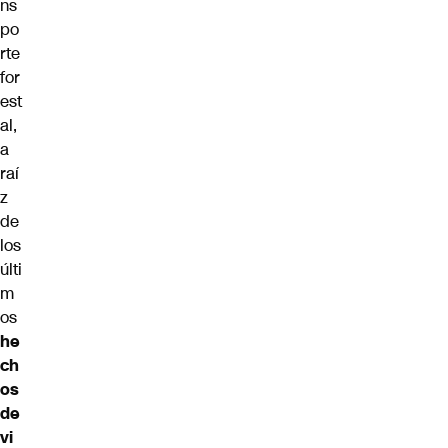
ns
po
rte
for
est
al,
a
raí
z
de
los
últi
m
os
he
ch
os
de
vi