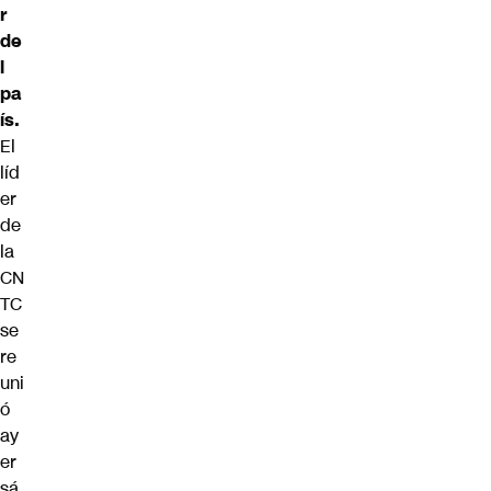
r
de
l
pa
ís.
El
líd
er
de
la
CN
TC
se
re
uni
ó
ay
er
sá