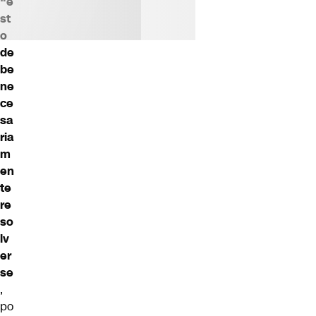
“e
st
o
de
be
ne
ce
sa
ria
m
en
te
re
so
lv
er
se
,
po