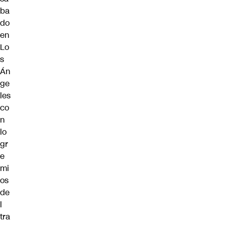
ba
do
en
Lo
s
Án
ge
les
co
n
lo
gr
e
mi
os
de
l
tra