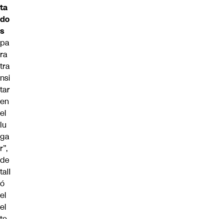
ta
do
s
pa
ra
tra
nsi
tar
en
el
lu
ga
r”,
de
tall
ó
el
el
te