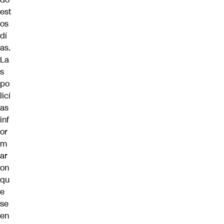
est
os
dí
as.
La
s
po
licí
as
inf
or
m
ar
on
qu
e
se
en