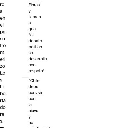
ro
Flores
s
y
llaman
en
a
el
que
pa
"el
so
debate
fro
político
nt
se
eri
desarrolle
con
zo
respeto"
Lo
s
"Chile
Li
debe
convivir
be
con
rta
la
do
nieve
re
y
s,
no
re