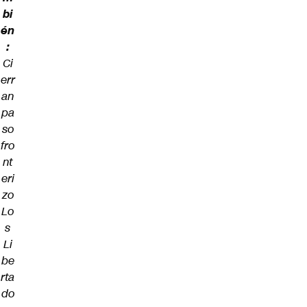
bi
én
:
Ci
err
an
pa
so
fro
nt
eri
zo
Lo
s
Li
be
rta
do