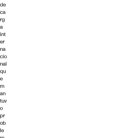
de
ca
rg
a
int
er
na
cio
nal
qu
e
m
an
tuv
o
pr
ob
le
m