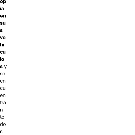
op
ia
en
su
s
ve
hí
cu
lo
s
y
se
en
cu
en
tra
n
to
do
s