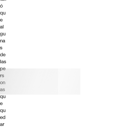
ó
qu
e
al
gu
na
s
de
las
pe
rs
on
as
qu
e
qu
ed
ar