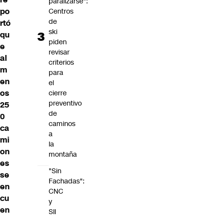
paralizarse":
po
Centros
de
rtó
ski
qu
piden
e
revisar
al
criterios
m
para
en
el
os
cierre
preventivo
25
de
0
caminos
ca
a
mi
la
on
montaña
es
"Sin
se
Fachadas":
en
CNC
cu
y
en
SII