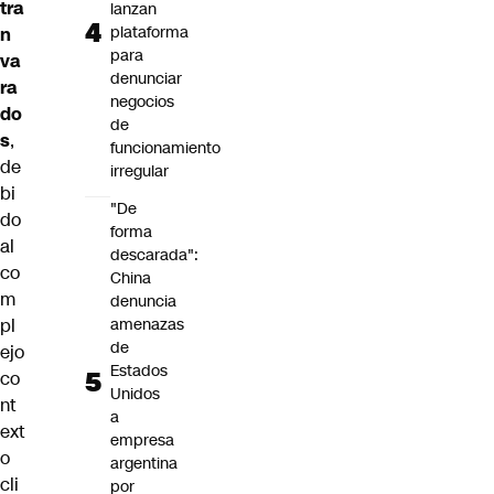
tra
lanzan
plataforma
n
para
va
denunciar
ra
negocios
do
de
s
,
funcionamiento
de
irregular
bi
"De
do
forma
al
descarada":
co
China
m
denuncia
pl
amenazas
de
ejo
Estados
co
Unidos
nt
a
ext
empresa
o
argentina
cli
por