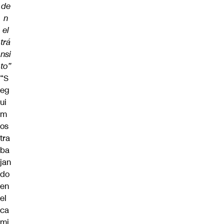
de
n
el
trá
nsi
to”
“S
eg
ui
m
os
tra
ba
jan
do
en
el
ca
mi