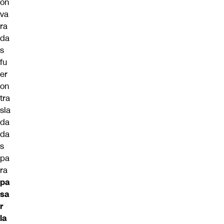
on
va
ra
da
s
fu
er
on
tra
sla
da
da
s
pa
ra
pa
sa
r
la