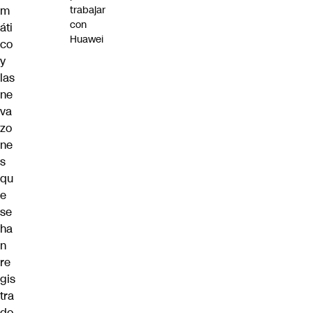
m
trabajar
con
áti
Huawei
co
y
las
ne
va
zo
ne
s
qu
e
se
ha
n
re
gis
tra
do