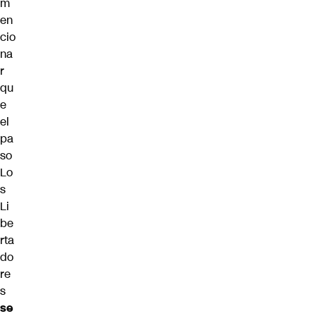
m
en
cio
na
r
qu
e
el
pa
so
Lo
s
Li
be
rta
do
re
s
se