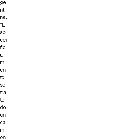
ge
nti
na.
“E
sp
ecí
fic
a
m
en
te
se
tra
tó
de
un
ca
mi
ón