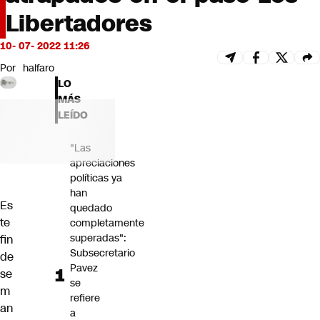
Futuro 360
Libertadores
Opinión
10- 07- 2022 11:26
Por
halfaro
LO
MÁS
LEÍDO
"Las
apreciaciones
políticas ya
han
Es
quedado
te
completamente
superadas":
fin
Subsecretario
de
Pavez
se
se
m
refiere
an
a