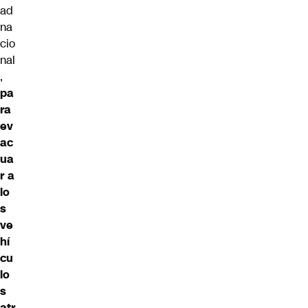
ad
na
cio
nal
,
pa
ra
ev
ac
ua
r a
lo
s
ve
hí
cu
lo
s
atr