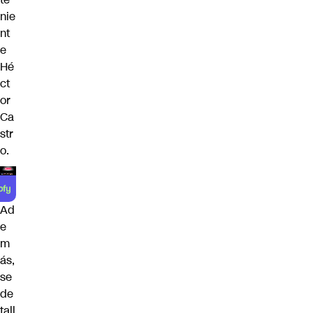
nie
nt
e
Hé
ct
or
Ca
str
o.
Ad
e
m
ás,
se
de
tall