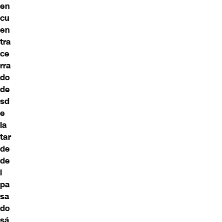
en
cu
en
tra
ce
rra
do
de
sd
e
la
tar
de
de
l
pa
sa
do
sá