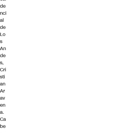
de
nci
al
de
Lo
s
An
de
s,
Cri
sti
an
Ar
av
en
a.
Ca
be