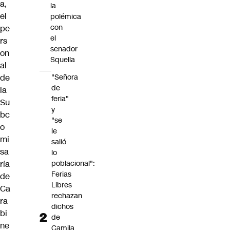
a,
la
el
polémica
con
pe
el
rs
senador
on
Squella
al
de
"Señora
de
la
feria"
Su
y
bc
"se
o
le
mi
salió
sa
lo
ría
poblacional":
Ferias
de
Libres
Ca
rechazan
ra
dichos
bi
de
ne
Camila