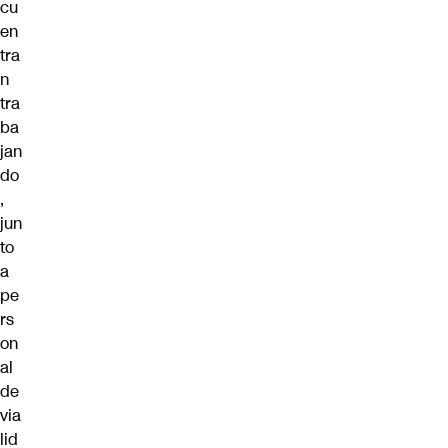
cu
en
tra
n
tra
ba
jan
do
,
jun
to
a
pe
rs
on
al
de
via
lid