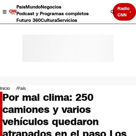
País
Mundo
Negocios
Radio
Podcast y Programas completos
CNN
Futuro 360
Cultura
Servicios
País
Mundo
Negocios
Inicio
País
Por mal clima: 250
Deportes
Programas completos
camiones y varios
Cultura
Servicios
vehículos quedaron
Bits
CNN Data
atrapados en el paso Los
CNN tiempo