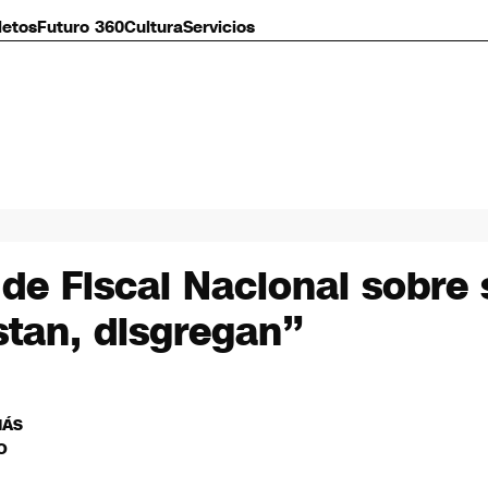
letos
Futuro 360
Cultura
Servicios
 de Fiscal Nacional sobre 
stan, disgregan”
MÁS
O