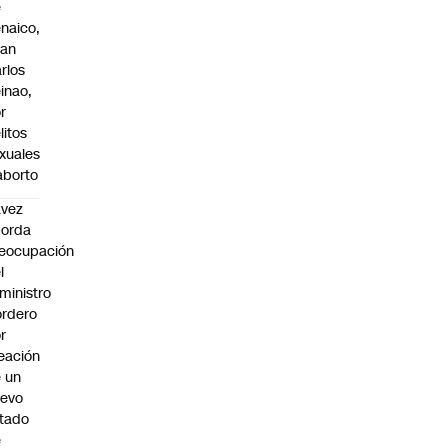
e
naico,
uan
rlos
inao,
r
litos
xuales
aborto
avez
borda
eocupación
l
ministro
rdero
r
eación
 un
uevo
tado
e