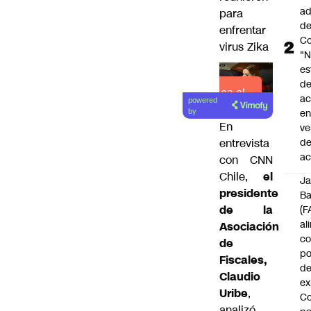
ad
para
d
enfrentar
Co
virus Zika
"
es
d
Lea el
ac
powered
artículo
en
by
En
ve
d
entrevista
ac
con CNN
Chile,
el
J
presidente
B
de la
(F
al
Asociación
c
de
po
Fiscales,
de
Claudio
ex
Uribe
,
Co
analizó