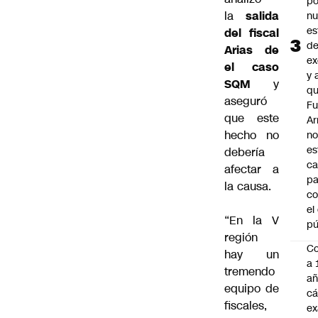
po
la
salida
n
es
del fiscal
d
Arias de
ex
el caso
y 
SQM
y
qu
aseguró
Fu
que este
A
hecho no
n
es
debería
ca
afectar a
pa
la causa.
co
el
“En la V
pú
región
C
hay un
a 
tremendo
añ
equipo de
cá
fiscales,
ex