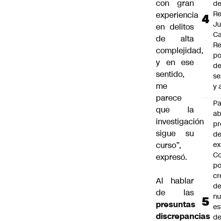
con gran
d
Re
experiencia
J
en delitos
Ca
de alta
Re
complejidad,
po
y en ese
de
sentido,
se
me
y 
parece
P
que la
a
investigación
pr
sigue su
de
ex
curso”,
Co
expresó.
po
cr
Al hablar
de
de las
n
presuntas
es
discrepancias
d