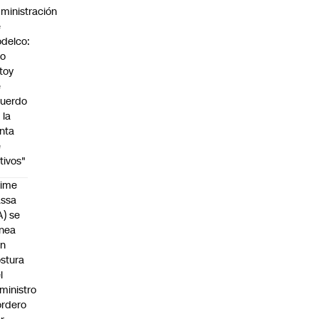
ministración
e
delco:
No
toy
e
uerdo
 la
nta
e
tivos"
aime
assa
A) se
inea
on
stura
l
ministro
rdero