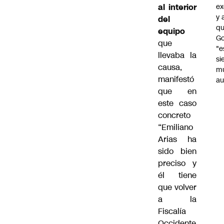
ex
al interior
y 
del
qu
equipo
Go
que
"e
llevaba la
si
causa,
m
manifestó
au
que en
este caso
concreto
“Emiliano
Arias ha
sido bien
preciso y
él tiene
que volver
a la
Fiscalía
Occidente