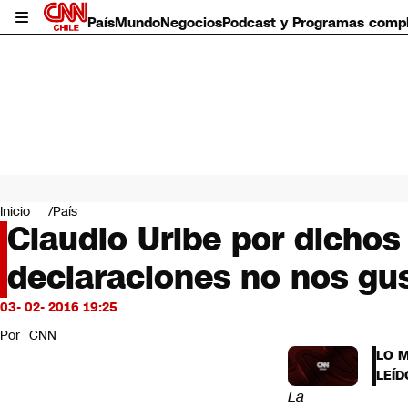
País
Mundo
Negocios
Podcast y Programas comp
País
Mundo
Inicio
País
Negocios
Claudio Uribe por dichos
Deportes
declaraciones no nos gu
Programas completos
Cultura
Servicios
03- 02- 2016 19:25
Bits
Por
CNN
CNN Data
LO 
CNN tiempo
LEÍD
Futuro 360
La
Opinión