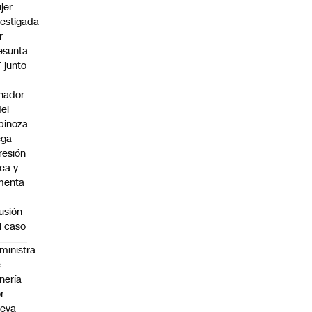
jer
vestigada
r
esunta
F junto
nador
del
pinoza
ega
resión
ica y
menta
fusión
l caso
ministra
e
nería
r
ueva