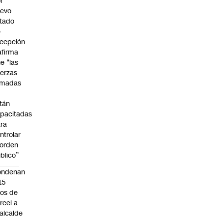
r
uevo
tado
e
cepción
afirma
e “las
erzas
rmadas
o
tán
pacitadas
ra
ntrolar
 orden
blico”
ondenan
15
os de
rcel a
alcalde