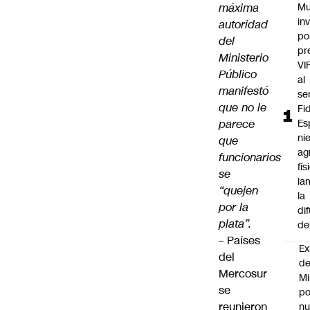
máxima
Mu
in
autoridad
po
del
pr
Ministerio
VI
Público
al
manifestó
se
que
no le
Fi
parece
Es
ni
que
ag
funcionarios
fís
se
la
“quejen
la
por la
di
plata”.
de
–
Países
Ex
del
d
Mercosur
Mi
se
po
reunieron
n