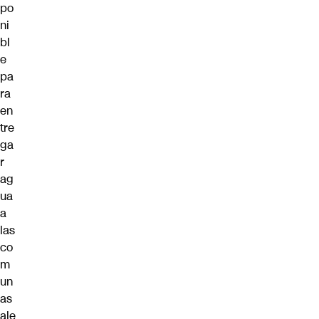
po
ni
bl
e
pa
ra
en
tre
ga
r
ag
ua
a
las
co
m
un
as
ale