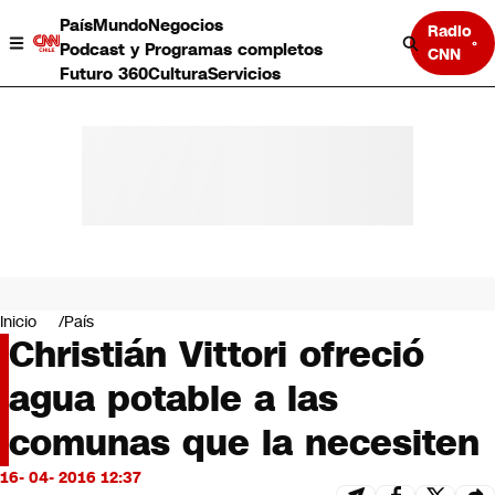
País
Mundo
Negocios
Radio
Podcast y Programas completos
CNN
Futuro 360
Cultura
Servicios
País
Mundo
Negocios
Inicio
País
Christián Vittori ofreció
Deportes
Programas completos
agua potable a las
Cultura
Servicios
comunas que la necesiten
Bits
CNN Data
16- 04- 2016 12:37
CNN tiempo