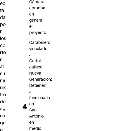
Cámara
ec
aprueba
ta
en
da
general
po
el
r
proyecto
los
Carabinero
co
vinculado
rte
a
s
Cartel
al
Jalisco
su
Nueva
Generación:
mi
Detienen
nis
a
tro
funcionario
de
en
ag
San
ua
Antonio
qu
en
medio
e