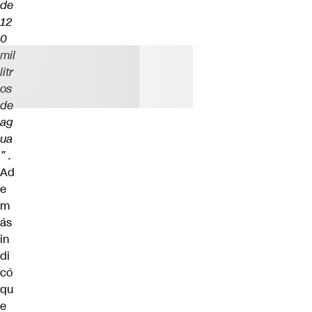
de
12
0
mil
litr
os
de
ag
ua
” .
Ad
e
m
ás
in
di
có
qu
e