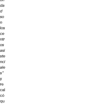
da
d
so
n
los
ce
ntr
os
asi
ste
nci
ale
s”
y
re
cal
có
qu