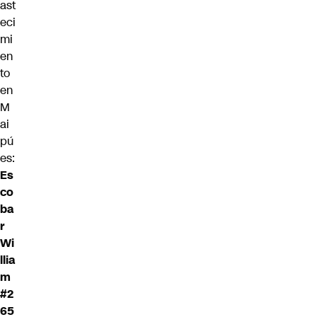
ast
eci
mi
en
to
en
M
ai
pú
es:
Es
co
ba
r
Wi
llia
m
#2
65