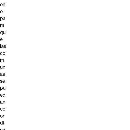
on
o
pa
ra
qu
e
las
co
m
un
as
se
pu
ed
an
co
or
di
na