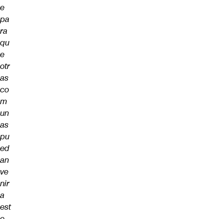
e
pa
ra
qu
e
otr
as
co
m
un
as
pu
ed
an
ve
nir
a
est
e