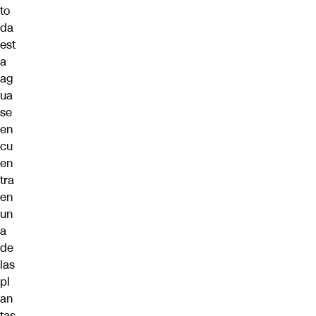
to
da
est
a
ag
ua
se
en
cu
en
tra
en
un
a
de
las
pl
an
tas