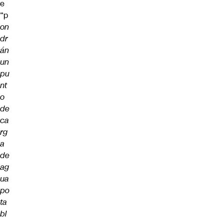
e
“p
on
dr
án
un
pu
nt
o
de
ca
rg
a
de
ag
ua
po
ta
bl