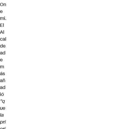
On
e
mi.
El
Al
cal
de
ad
e
m
ás
añ
ad
ió
“q
ue
la
pri
ori