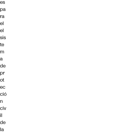
es
pa
ra
el
el
sis
te
m
a
de
pr
ot
ec
ció
n
civ
il
de
la