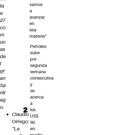
vamos
ta
a
a
avanzar
27
en
co
esa
m
materia"
un
Petróleo
as
sube
de
por
l
segunda
gr
semana
an
consecutiva
y
Sa
se
nti
acerca
ag
a
o.
los
Claudio
US$
Orrego:
90
“Le
en