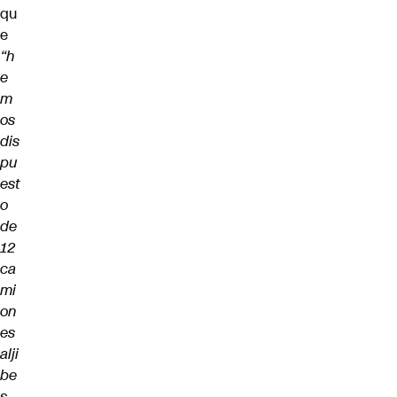
qu
e
“h
e
m
os
dis
pu
est
o
de
12
ca
mi
on
es
alji
be
s