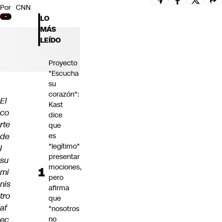
Por
CNN
Futuro 360
LO
Opinión
MÁS
LEÍDO
Proyecto
"Escucha
su
corazón":
El
Kast
co
dice
rte
que
de
es
"legítimo"
l
presentar
su
mociones,
mi
pero
nis
afirma
tro
que
af
"nosotros
ec
no