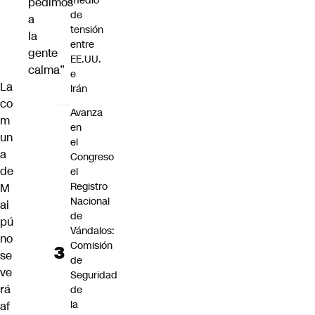
medio
pedimos
de
a
tensión
la
entre
gente
EE.UU.
calma”
e
La
Irán
co
Avanza
m
en
un
el
a
Congreso
de
el
Registro
M
Nacional
ai
de
pú
Vándalos:
no
Comisión
se
de
ve
Seguridad
rá
de
la
af