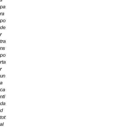
pa
ra
po
de
r
tra
ns
po
rta
r
un
a
ca
nti
da
d
tot
al