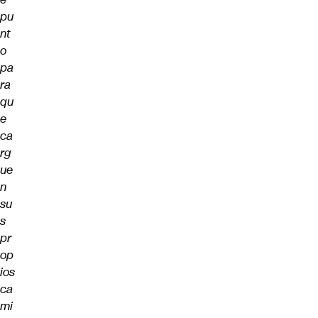
pu
nt
o
pa
ra
qu
e
ca
rg
ue
n
su
s
pr
op
ios
ca
mi