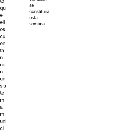
to
se
qu
constituirá
e
esta
ell
semana
os
cu
en
ta
n
co
n
un
sis
te
m
a
m
uni
ci