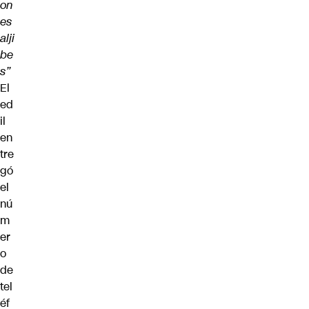
on
es
alji
be
s”
El
ed
il
en
tre
gó
el
nú
m
er
o
de
tel
éf