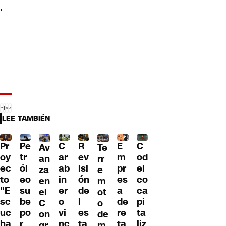
.
LEE TAMBIÉN
Pr
C
R
E
C
Pe
Av
Te
oy
ar
ev
m
od
tr
an
rr
ec
ab
isi
pr
el
ól
za
e
to
in
ón
es
co
eo
en
m
"E
er
de
a
ca
su
el
ot
sc
o
l
de
pi
be
C
o
uc
vi
es
re
ta
po
on
de
ha
nc
ta
ta
liz
r
gr
m