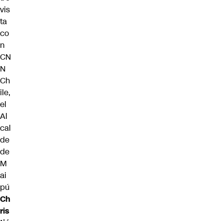
vis
ta
co
n
CN
N
Ch
ile,
el
Al
cal
de
de
M
ai
pú
Ch
ris