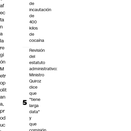
de
af
incautación
ec
de
ta
400
n
kilos
a
de
la
cocaína
re
Revisión
gi
del
ón
estatuto
M
administrativo:
Ministro
etr
Quiroz
op
dice
olit
que
an
"tiene
a,
larga
pr
data"
od
y
que
uc
comisión