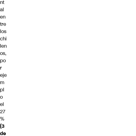
nt
al
en
tre
los
chi
len
os,
po
r
eje
m
pl
o
el
27
%
(3
de