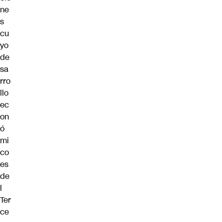
ne
s
cu
yo
de
sa
rro
llo
ec
on
ó
mi
co
es
de
l
Ter
ce