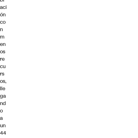
aci
ón
co
n
m
en
os
re
cu
rs
os,
lle
ga
nd
o
a
un
44