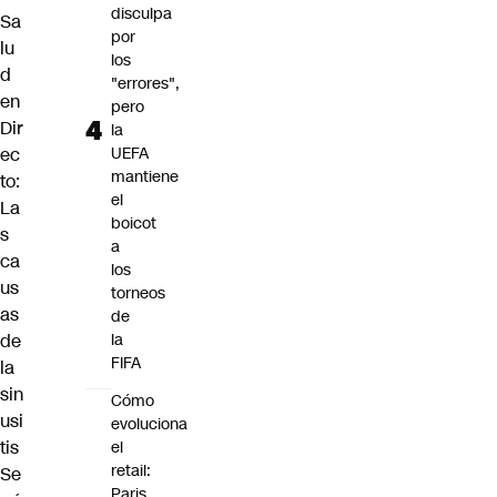
disculpa
Sa
por
lu
los
d
"errores",
en
pero
Dir
la
ec
UEFA
mantiene
to:
el
La
boicot
s
a
ca
los
us
torneos
as
de
de
la
FIFA
la
sin
Cómo
usi
evoluciona
tis
el
retail:
Se
Paris