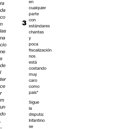
en
ra
cualquier
da
parte
co
con
n
estándares
las
chantas
na
y
poca
cio
fiscalización
ne
nos
s
está
de
costando
l
muy
ter
caro
ce
como
país"
r
m
Sigue
un
la
do
disputa:
.
Infantino
se
–