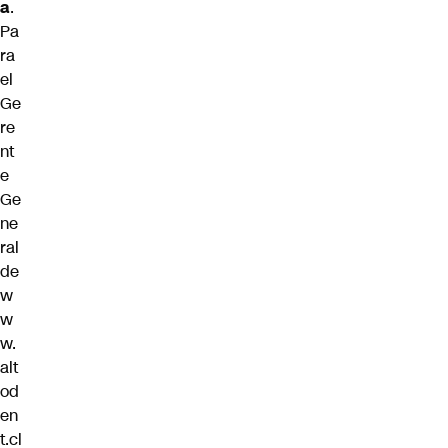
a
.
Pa
ra
el
Ge
re
nt
e
Ge
ne
ral
de
w
w
w.
alt
od
en
t.cl