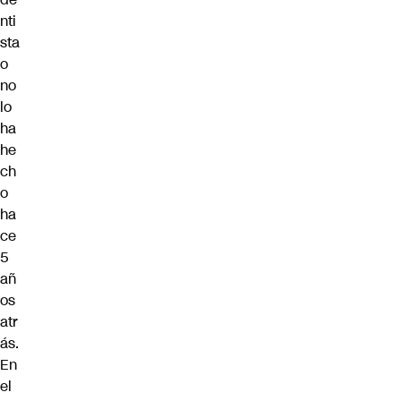
nti
sta
o
no
lo
ha
he
ch
o
ha
ce
5
añ
os
atr
ás.
En
el