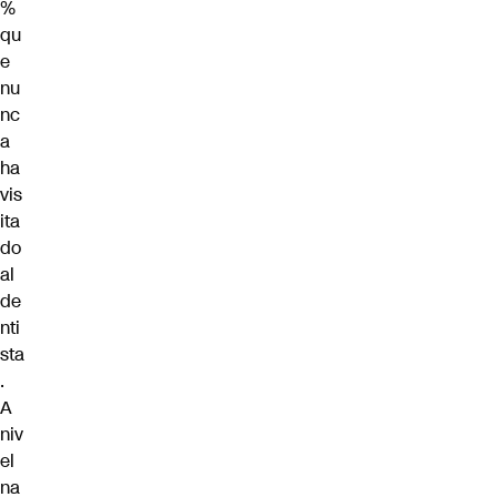
%
qu
e
nu
nc
a
ha
vis
ita
do
al
de
nti
sta
.
A
niv
el
na