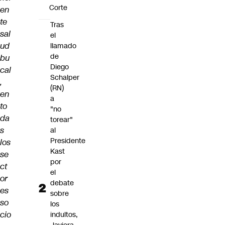
Corte
en
te
Tras
sal
el
ud
llamado
de
bu
Diego
cal
Schalper
,
(RN)
en
a
to
"no
da
torear"
s
al
Presidente
los
Kast
se
por
ct
el
or
debate
es
sobre
so
los
cio
indultos,