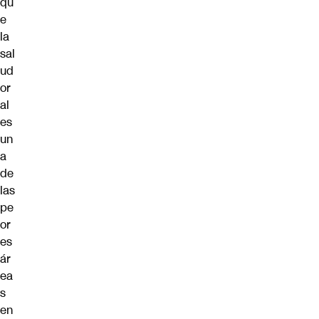
qu
e
la
sal
ud
or
al
es
un
a
de
las
pe
or
es
ár
ea
s
en