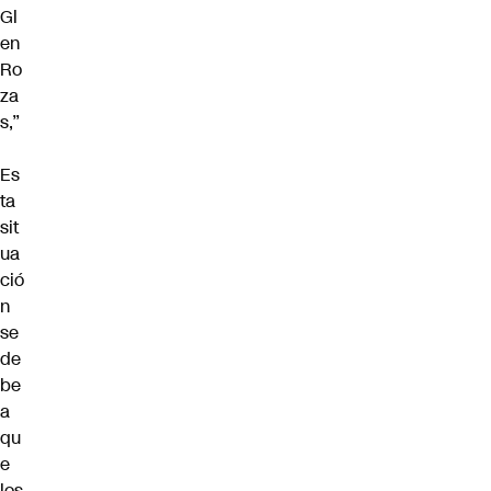
Gl
en
Ro
za
s,”
Es
ta
sit
ua
ció
n
se
de
be
a
qu
e
los