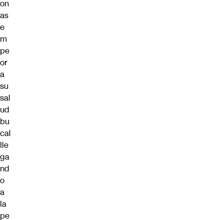
on
as
e
m
pe
or
a
su
sal
ud
bu
cal
lle
ga
nd
o
a
la
pe