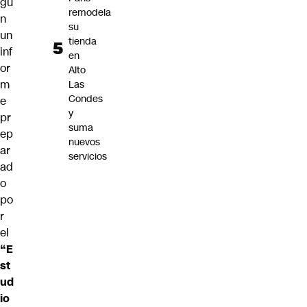
gú
remodela
n
su
un
tienda
inf
en
or
Alto
m
Las
Condes
e
y
pr
suma
ep
nuevos
ar
servicios
ad
o
po
r
el
“E
st
ud
io