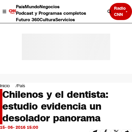
País
Mundo
Negocios
Radio
Podcast y Programas completos
CNN
Futuro 360
Cultura
Servicios
País
Mundo
Negocios
Inicio
País
Chilenos y el dentista:
Deportes
Programas completos
estudio evidencia un
Cultura
Servicios
desolador panorama
Bits
CNN Data
15- 06- 2016 15:00
CNN tiempo