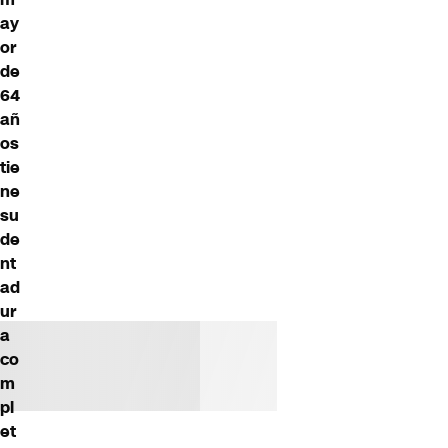
ay
or
de
64
añ
os
tie
ne
su
de
nt
ad
ur
a
co
m
pl
et