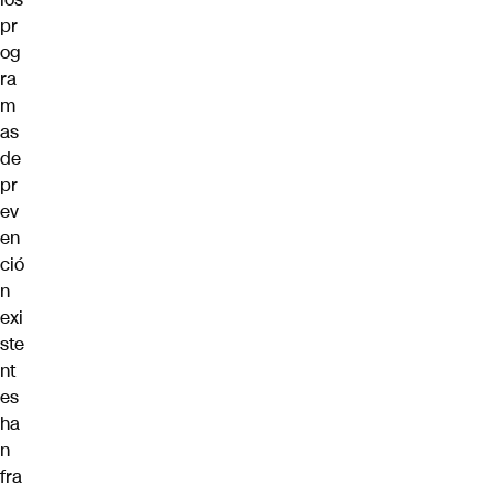
pr
og
ra
m
as
de
pr
ev
en
ció
n
exi
ste
nt
es
ha
n
fra