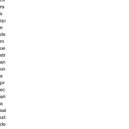
ra
s
qu
e
de
m
ue
str
an
un
a
pr
ec
ari
a
sal
ud
de