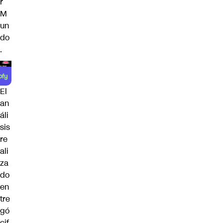
r
M
un
do
.
El
an
áli
sis
re
ali
za
do
en
tre
gó
cif