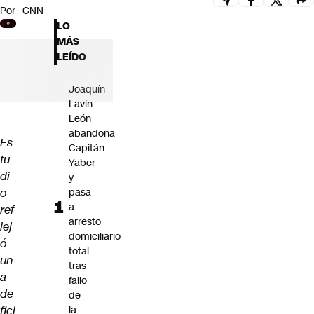
Por
CNN
Futuro 360
LO
Opinión
MÁS
LEÍDO
Joaquín
Lavín
León
abandona
Es
Capitán
tu
Yaber
di
y
o
pasa
a
ref
arresto
lej
domiciliario
ó
total
un
tras
a
fallo
de
de
fici
la