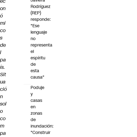
Javiera
ec
Rodríguez
on
(REP)
ó
responde:
mi
"Ese
co
lenguaje
s
no
de
representa
el
l
espíritu
pa
de
ís.
esta
Sit
causa"
ua
Poduje
ció
y
n
casas
sol
en
o
zonas
co
de
m
inundación:
"Construir
pa