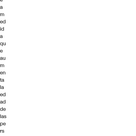
a
m
ed
id
a
qu
e
au
m
en
ta
la
ed
ad
de
las
pe
rs