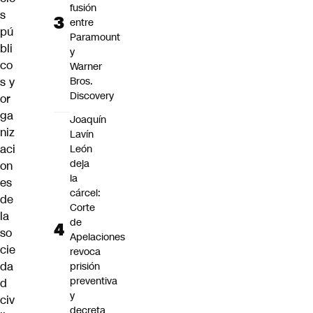
fusión
s
entre
pú
Paramount
bli
y
co
Warner
Bros.
s y
Discovery
or
ga
Joaquín
niz
Lavín
aci
León
deja
on
la
es
cárcel:
de
Corte
la
de
so
Apelaciones
cie
revoca
da
prisión
preventiva
d
y
civ
decreta