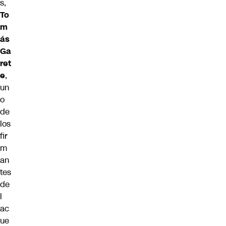
s,
To
m
ás
Ga
ret
e
,
un
o
de
los
fir
m
an
tes
de
l
ac
ue