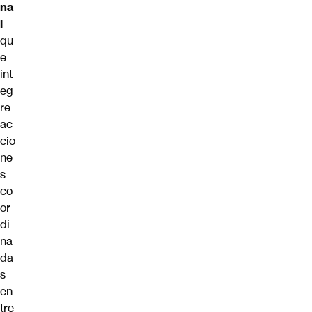
na
l
qu
e
int
eg
re
ac
cio
ne
s
co
or
di
na
da
s
en
tre