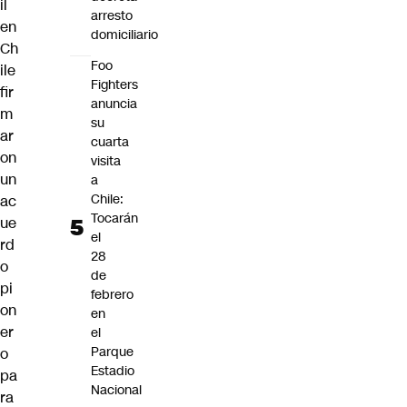
il
arresto
en
domiciliario
Ch
Foo
ile
Fighters
fir
anuncia
m
su
ar
cuarta
on
visita
un
a
Chile:
ac
Tocarán
ue
el
rd
28
o
de
pi
febrero
on
en
er
el
Parque
o
Estadio
pa
Nacional
ra