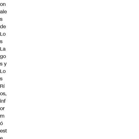
on
ale
s
de
Lo
s
La
go
s y
Lo
s
Rí
os,
inf
or
m
ó
est
e