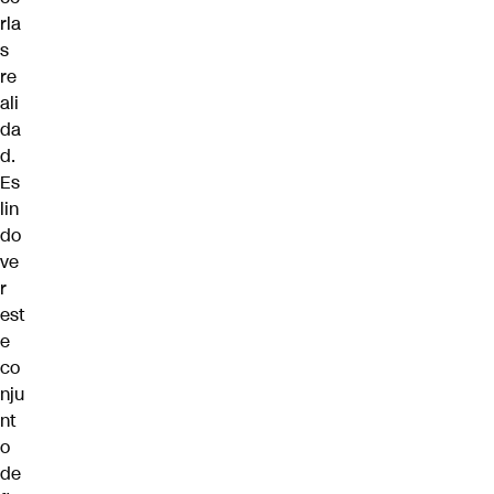
rla
s
re
ali
da
d.
Es
lin
do
ve
r
est
e
co
nju
nt
o
de