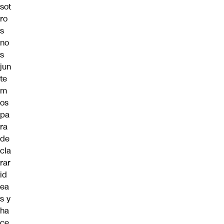
sot
ro
s
no
s
jun
te
m
os
pa
ra
de
cla
rar
id
ea
s y
ha
ce