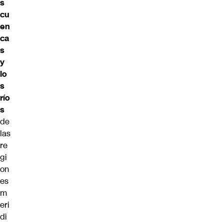
s
cu
en
ca
s
y
lo
s
río
s
de
las
re
gi
on
es
m
eri
di