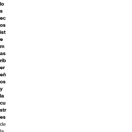
lo
s
ec
os
ist
e
m
as
rib
er
eñ
os
y
la
cu
str
es
de
la