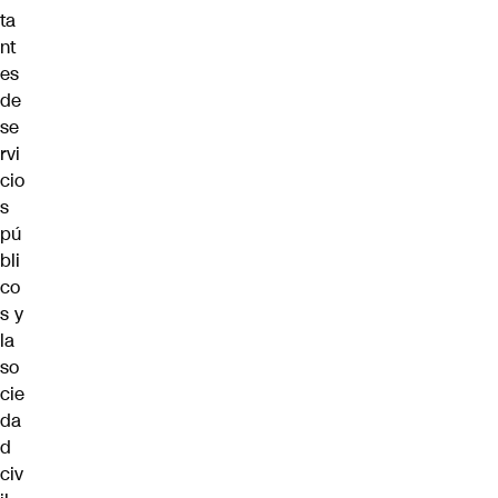
ta
nt
es
de
se
rvi
cio
s
pú
bli
co
s y
la
so
cie
da
d
civ