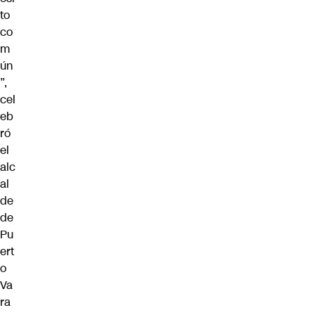
to
co
m
ún
”,
cel
eb
ró
el
alc
al
de
de
Pu
ert
o
Va
ra