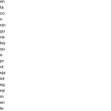
en
ta
co
n
nin
gu
na
ley
qu
e
pr
ot
eja
int
eg
ral
m
en
te