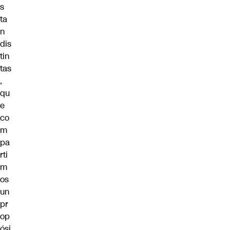
s
ta
n
dis
tin
tas
,
qu
e
co
m
pa
rti
m
os
un
pr
op
ósi