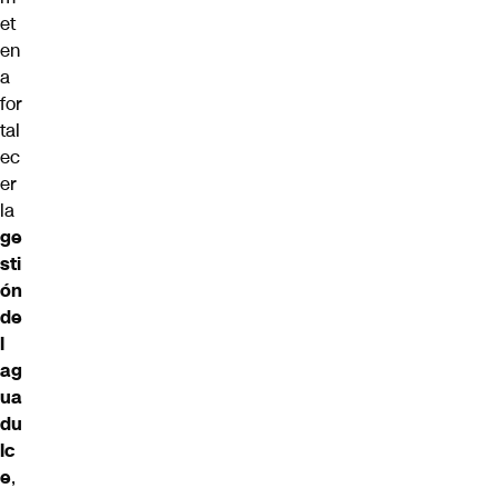
et
en
a
for
tal
ec
er
la
ge
sti
ón
de
l
ag
ua
du
lc
e
,