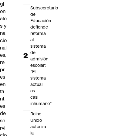
gi
Subsecretario
on
de
ale
Educación
s y
defiende
na
reforma
al
cio
sistema
nal
de
es,
admisión
re
escolar:
pr
“El
es
sistema
en
actual
es
ta
casi
nt
inhumano”
es
de
Reino
Unido
se
autoriza
rvi
la
cio