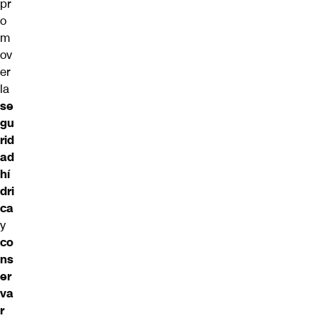
pr
o
m
ov
er
la
se
gu
rid
ad
hí
dri
ca
y
co
ns
er
va
r