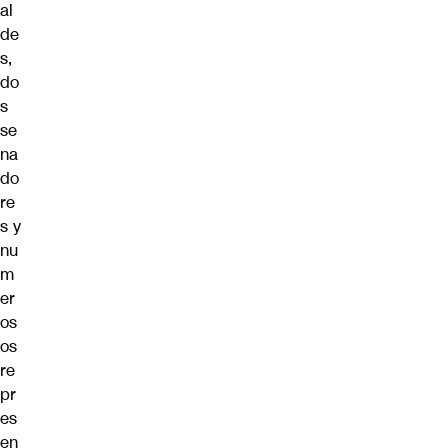
al
de
s,
do
s
se
na
do
re
s y
nu
m
er
os
os
re
pr
es
en