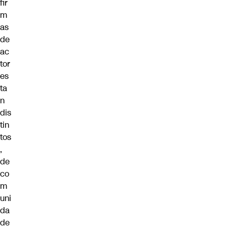
fir
m
as
de
ac
tor
es
ta
n
dis
tin
tos
,
de
co
m
uni
da
de