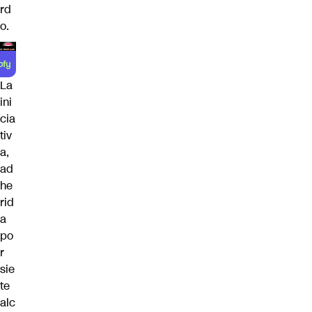
rd
o.
La
ini
cia
tiv
a,
ad
he
rid
a
po
r
sie
te
alc