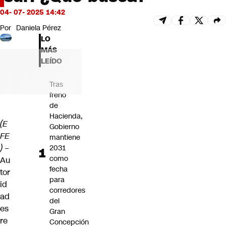
Futuro 360
04- 07- 2025 14:42
Opinión
Por
Daniela Pérez
LO
MÁS
LEÍDO
Tras
freno
de
Hacienda,
(E
Gobierno
FE
mantiene
)
–
2031
como
Au
fecha
tor
para
id
corredores
ad
del
es
Gran
re
Concepción