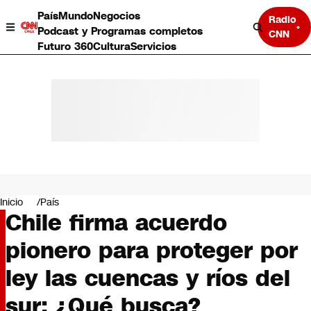
País
Mundo
Negocios
Radio
Podcast y Programas completos
CNN
Futuro 360
Cultura
Servicios
País
Mundo
Negocios
Inicio
País
Chile firma acuerdo
Deportes
Programas completos
pionero para proteger por
Cultura
Servicios
ley las cuencas y ríos del
Bits
CNN Data
sur: ¿Qué busca?
CNN tiempo