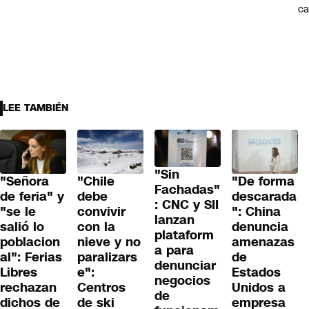
ca
LEE TAMBIÉN
"Sin
"Señora
"Chile
"De forma
Fachadas"
de feria" y
debe
descarada
: CNC y SII
"se le
convivir
": China
lanzan
salió lo
con la
denuncia
plataform
poblacion
nieve y no
amenazas
a para
al": Ferias
paralizars
de
denunciar
Libres
e":
Estados
negocios
rechazan
Centros
Unidos a
de
dichos de
de ski
empresa