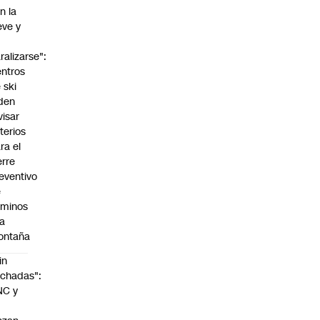
n la
eve y
o
ralizarse":
ntros
 ski
den
visar
iterios
ra el
erre
eventivo
e
aminos
la
ontaña
in
chadas":
NC y