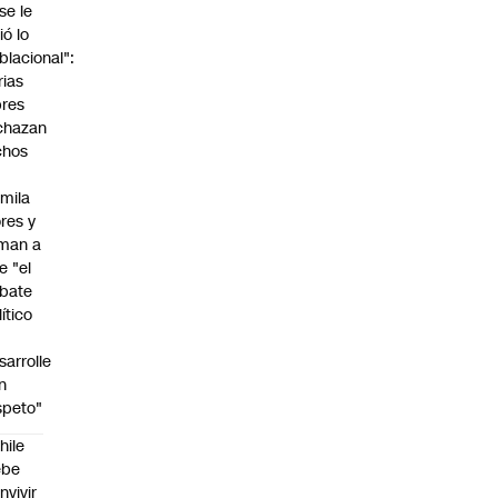
"se le
ió lo
blacional":
rias
bres
chazan
chos
mila
ores y
aman a
e "el
bate
lítico
sarrolle
n
speto"
hile
ebe
nvivir