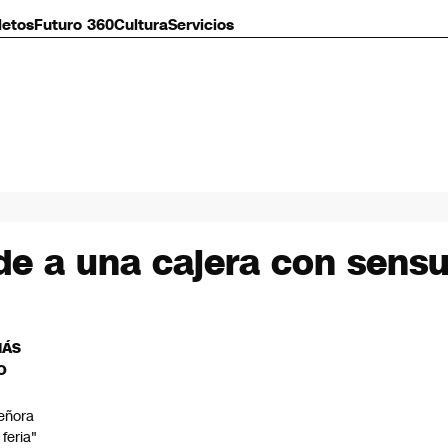
letos
Futuro 360
Cultura
Servicios
e a una cajera con sensua
MÁS
O
eñora
 feria"