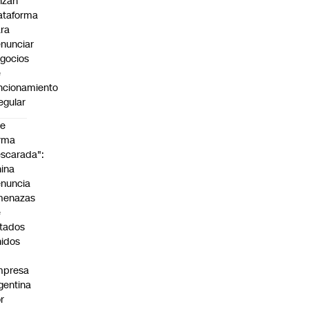
nzan
ataforma
ra
nunciar
gocios
e
ncionamiento
regular
De
rma
scarada":
ina
nuncia
menazas
e
tados
idos
mpresa
gentina
r