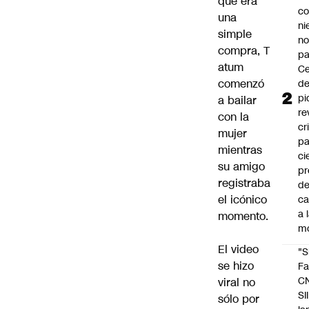
que era
co
una
ni
simple
n
compra, T
pa
atum
Ce
comenzó
de
pi
a bailar
re
con la
cr
mujer
pa
mientras
ci
su amigo
pr
registraba
d
el icónico
c
a 
momento.
m
El video
"S
se hizo
Fa
C
viral no
SII
sólo por