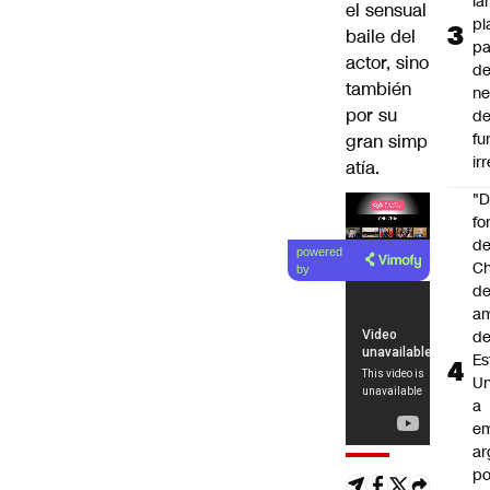
la
el sensual
pl
baile del
pa
actor, sino
de
también
ne
por su
d
fu
gran simp
ir
atía.
"
fo
Lea el
de
powered
artículo
Ch
by
de
a
d
Es
Un
a
e
ar
po