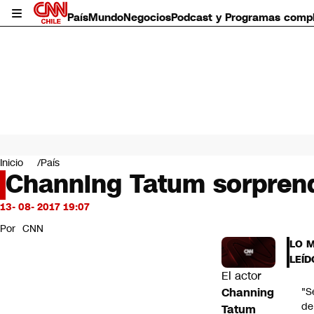
País
Mundo
Negocios
Podcast y Programas comp
País
Mundo
Inicio
País
Negocios
Channing Tatum sorprend
Deportes
Programas completos
13- 08- 2017 19:07
Cultura
Por
CNN
Servicios
LO 
Bits
LEÍD
CNN Data
El actor
CNN tiempo
Channing
"S
Futuro 360
de
Tatum
Opinión