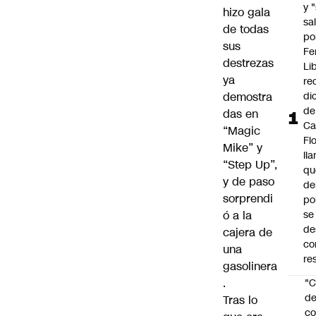
y 
hizo gala
sal
de todas
po
sus
Fe
destrezas
Li
ya
re
demostra
di
de
das en
Ca
“Magic
Fl
Mike” y
ll
“Step Up”,
qu
y de paso
de
sorprendi
po
ó a la
se
de
cajera de
co
una
re
gasolinera
.
"C
d
Tras lo
co