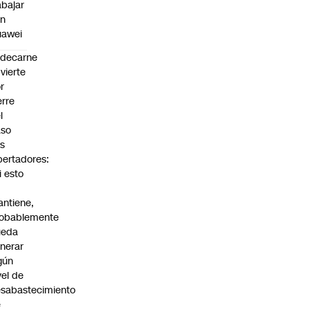
abajar
on
uawei
edecarne
vierte
r
erre
l
aso
s
bertadores:
i esto
ntiene,
obablemente
ueda
nerar
gún
vel de
sabastecimiento
e