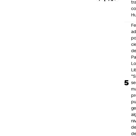
tr
c
H
F
ad
po
ci
de
P
Lo
Li
"S
se
ma
pr
p
ge
al
ni
de
d