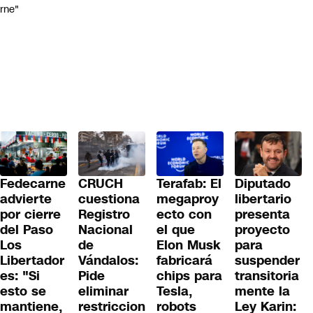
rne"
Fedecarne
CRUCH
Terafab: El
Diputado
advierte
cuestiona
megaproy
libertario
por cierre
Registro
ecto con
presenta
del Paso
Nacional
el que
proyecto
Los
de
Elon Musk
para
Libertador
Vándalos:
fabricará
suspender
es: "Si
Pide
chips para
transitoria
esto se
eliminar
Tesla,
mente la
mantiene,
restriccion
robots
Ley Karin: