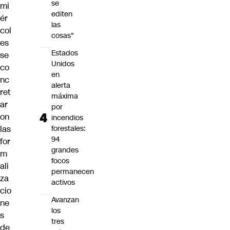
se
mi
editen
ér
las
col
cosas"
es
Estados
se
Unidos
co
en
nc
alerta
ret
máxima
ar
por
on
incendios
las
forestales:
94
for
grandes
m
focos
ali
permanecen
za
activos
cio
Avanzan
ne
los
s
tres
de