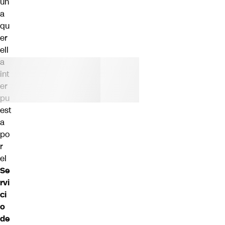
un
a
qu
er
ell
a
int
er
pu
est
a
po
r
el
Se
rvi
ci
o
de