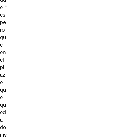
e “
es
pe
ro
qu
e
en
el
pl
az
o
qu
e
qu
ed
a
de
inv