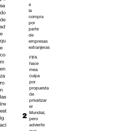
a
sa
la
do
compra
de
por
sd
parte
e
de
qu
empresas
e
extranjeras
co
FIFA
m
hace
en
mea
za
culpa
por
ro
propuesta
n
de
las
privatizar
inv
el
est
Mundial,
ig
pero
aci
advierte