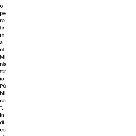
o
pe
ro
fir
m
a
el
Mi
nis
ter
io
Pú
bli
co
”,
in
di
có