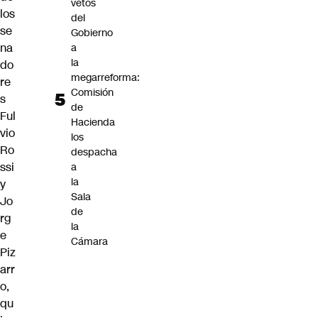
vetos
los
del
se
Gobierno
na
a
la
do
megarreforma:
re
Comisión
s
de
Ful
Hacienda
vio
los
Ro
despacha
ssi
a
la
y
Sala
Jo
de
rg
la
e
Cámara
Piz
arr
o,
qu