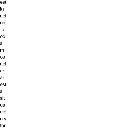
est
ig
aci
ón,
p
od
a
m
os
acl
ar
ar
est
a
sit
ua
ció
n y
ter