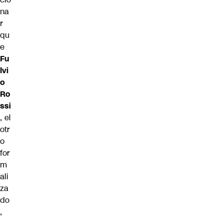
na
r
qu
e
Fu
lvi
o
Ro
ssi
, el
otr
o
for
m
ali
za
do
,