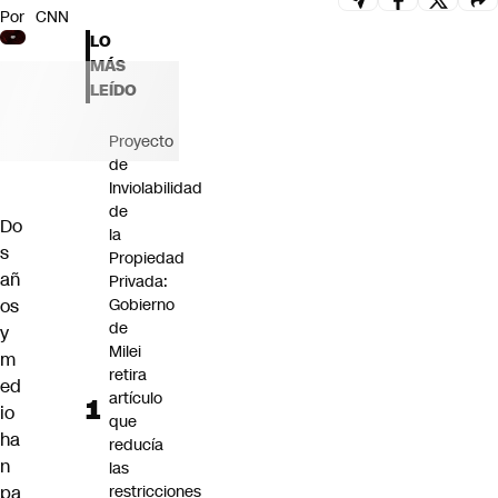
Por
CNN
Futuro 360
LO
Opinión
MÁS
LEÍDO
Proyecto
de
Inviolabilidad
de
Do
la
s
Propiedad
añ
Privada:
os
Gobierno
de
y
Milei
m
retira
ed
artículo
io
que
ha
reducía
n
las
pa
restricciones