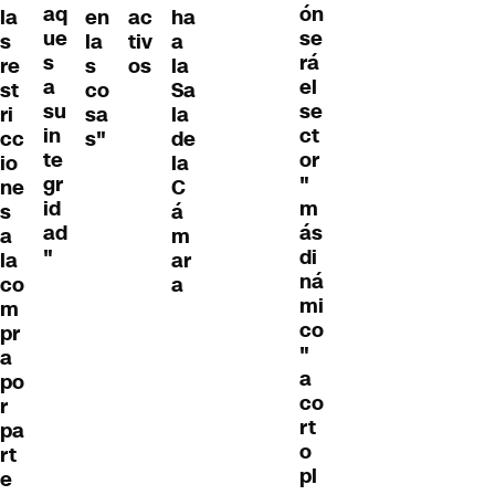
aq
ón
la
en
ac
ha
ue
se
s
la
tiv
a
s
rá
re
s
os
la
a
el
st
co
Sa
su
se
ri
sa
la
in
ct
cc
s"
de
te
or
io
la
gr
"
ne
C
id
m
s
á
ad
ás
a
m
"
di
la
ar
ná
co
a
mi
m
co
pr
"
a
a
po
co
r
rt
pa
o
rt
pl
e