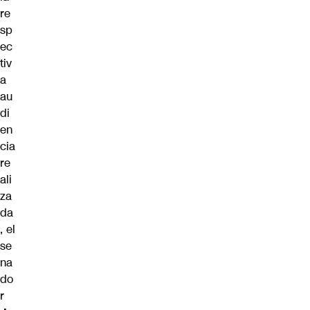
re
sp
ec
tiv
a
au
di
en
cia
re
ali
za
da
, el
se
na
do
r