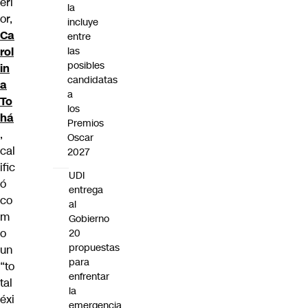
eri
la
or,
incluye
Ca
entre
rol
las
posibles
in
candidatas
a
a
To
los
há
Premios
,
Oscar
cal
2027
ific
UDI
ó
entrega
co
al
m
Gobierno
o
20
propuestas
un
para
“to
enfrentar
tal
la
éxi
emergencia