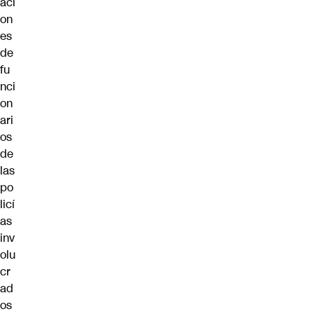
aci
on
es
de
fu
nci
on
ari
os
de
las
po
licí
as
inv
olu
cr
ad
os