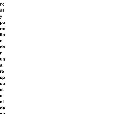
nci
as
y
pe
rm
ite
n
da
r
un
a
re
sp
ue
st
a
al
de