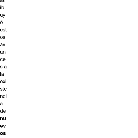
atr
ib
uy
ó
est
os
av
an
ce
s a
la
exi
ste
nci
a
de
nu
ev
os