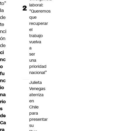
to”
laboral:
la
“Queremos
de
que
recuperar
te
el
nci
trabajo
ón
vuelva
de
a
ci
ser
nc
una
o
prioridad
nacional”
fu
nc
Julieta
io
Venegas
na
aterriza
en
rio
Chile
s
para
de
presentar
Ca
su
ra