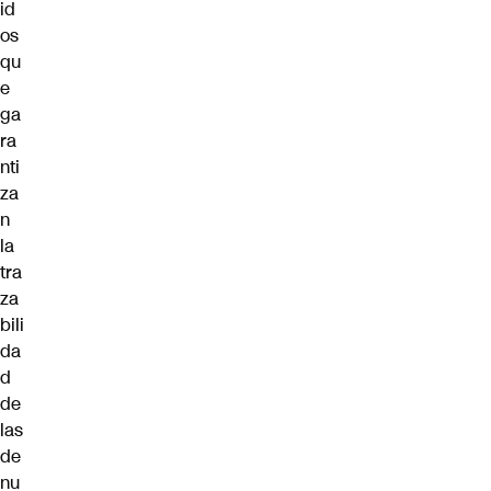
id
os
qu
e
ga
ra
nti
za
n
la
tra
za
bili
da
d
de
las
de
nu