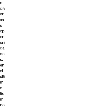
n
div
er
sa
s
op
ort
uni
da
de
s,
en
el
últi
m
o
tie
m
po