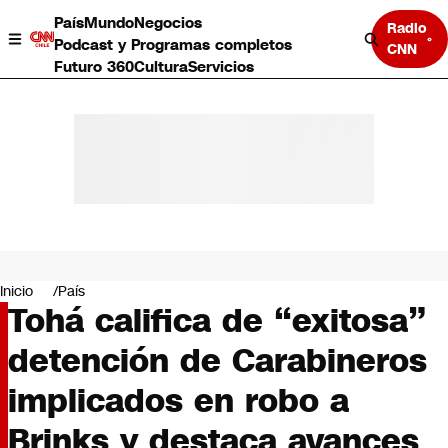
País
Mundo
Negocios
Radio
Podcast y Programas completos
CNN
Futuro 360
Cultura
Servicios
País
Mundo
Negocios
Inicio
País
Tohá califica de “exitosa”
Deportes
Programas completos
detención de Carabineros
Cultura
Servicios
implicados en robo a
Bits
CNN Data
Brinks y destaca avances
CNN tiempo