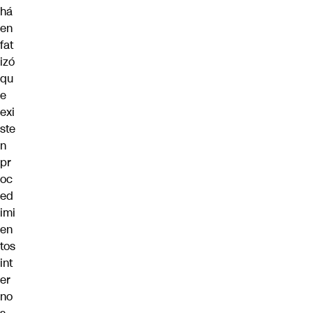
há
en
fat
izó
qu
e
exi
ste
n
pr
oc
ed
imi
en
tos
int
er
no