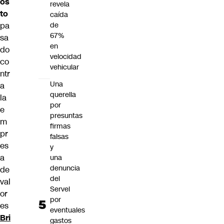
os
revela
to
caída
pa
de
67%
sa
en
do
velocidad
co
vehicular
ntr
Una
a
querella
la
por
e
presuntas
m
firmas
pr
falsas
es
y
a
una
denuncia
de
del
val
Servel
or
por
es
eventuales
Bri
gastos