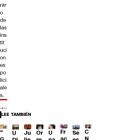
ntr
o
de
las
ins
tit
uci
on
es
po
lici
ale
s.
LEE TAMBIÉN
Fr
C
“
Ju
Or
U
Se
U
ac
N
G
lie
re
na
es