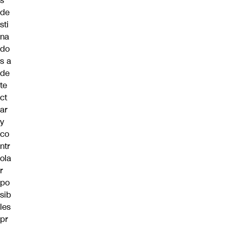
s
de
sti
na
do
s a
de
te
ct
ar
y
co
ntr
ola
r
po
sib
les
pr