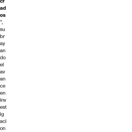
cr
ad
os
”,
su
br
ay
an
do
el
av
an
ce
en
inv
est
ig
aci
on