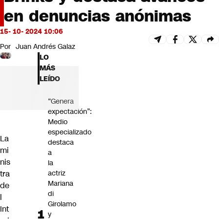
Futuro 360
en denuncias anónimas
Opinión
15- 10- 2024 10:06
Por
Juan Andrés Galaz
LO
MÁS
LEÍDO
“Genera
expectación”:
Medio
especializado
La
destaca
mi
a
nis
la
tra
actriz
Mariana
de
di
l
Girolamo
Int
y