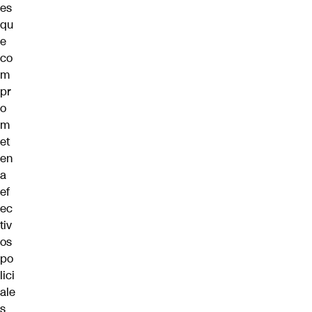
es
qu
e
co
m
pr
o
m
et
en
a
ef
ec
tiv
os
po
lici
ale
s