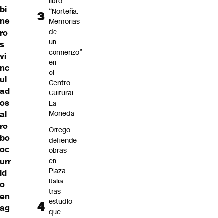
libro
bi
“Norteña.
ne
Memorias
de
ro
un
s
comienzo”
vi
en
nc
el
ul
Centro
ad
Cultural
os
La
Moneda
al
ro
Orrego
bo
defiende
oc
obras
urr
en
Plaza
id
Italia
o
tras
en
estudio
ag
que