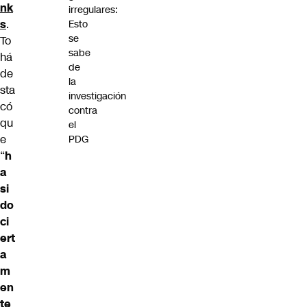
nk
irregulares:
s
.
Esto
se
To
sabe
há
de
de
la
sta
investigación
có
contra
qu
el
e
PDG
“
h
a
si
do
ci
ert
a
m
en
te