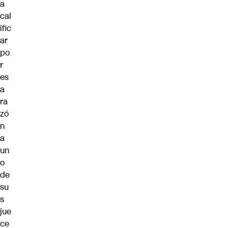
a
cal
ific
ar
po
r
es
a
ra
zó
n
a
un
o
de
su
s
jue
ce