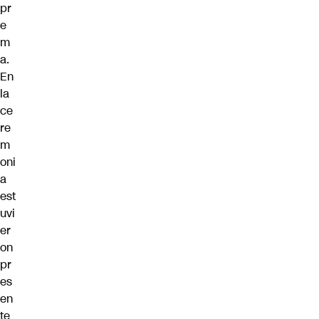
pr
e
m
a.
En
la
ce
re
m
oni
a
est
uvi
er
on
pr
es
en
te