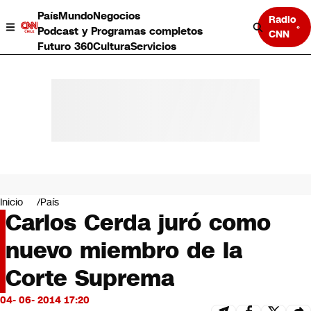
País
Mundo
Negocios
Radio
Podcast y Programas completos
CNN
Futuro 360
Cultura
Servicios
País
Mundo
Negocios
Inicio
País
Carlos Cerda juró como
Deportes
Programas completos
nuevo miembro de la
Cultura
Servicios
Corte Suprema
Bits
CNN Data
04- 06- 2014 17:20
CNN tiempo