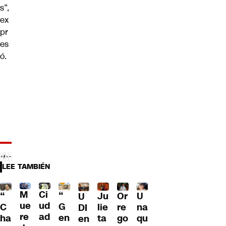
s”,
ex
pr
es
ó.
LEE TAMBIÉN
M
Ci
“
Ju
Or
U
“
U
ue
ud
G
lie
re
na
C
DI
re
ad
en
ta
go
qu
ha
en