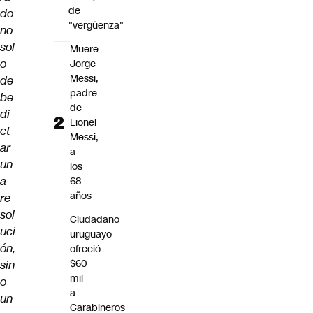
de
do
"vergüenza"
no
sol
Muere
o
Jorge
Messi,
de
padre
be
de
di
Lionel
ct
Messi,
ar
a
un
los
a
68
años
re
sol
Ciudadano
uci
uruguayo
ón,
ofreció
$60
sin
mil
o
a
un
Carabineros