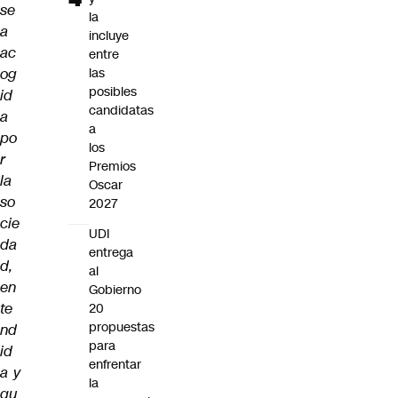
se
la
a
incluye
ac
entre
og
las
posibles
id
candidatas
a
a
po
los
r
Premios
la
Oscar
so
2027
cie
UDI
da
entrega
d,
al
en
Gobierno
te
20
propuestas
nd
para
id
enfrentar
a y
la
qu