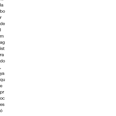
la
bo
r
de
l
m
ag
ist
ra
do
,
ya
qu
e
pr
oc
es
ó