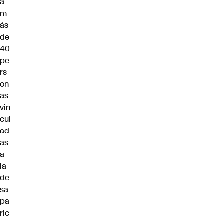
a
m
ás
de
40
pe
rs
on
as
vin
cul
ad
as
a
la
de
sa
pa
ric