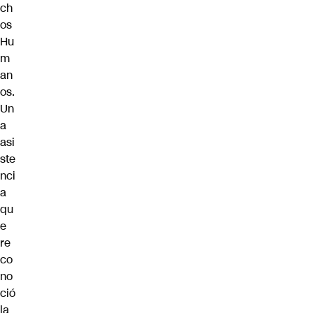
ch
os
Hu
m
an
os.
Un
a
asi
ste
nci
a
qu
e
re
co
no
ció
la