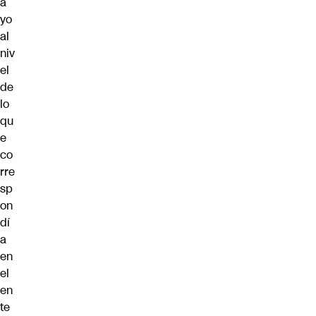
a
yo
al
niv
el
de
lo
qu
e
co
rre
sp
on
dí
a
en
el
en
te