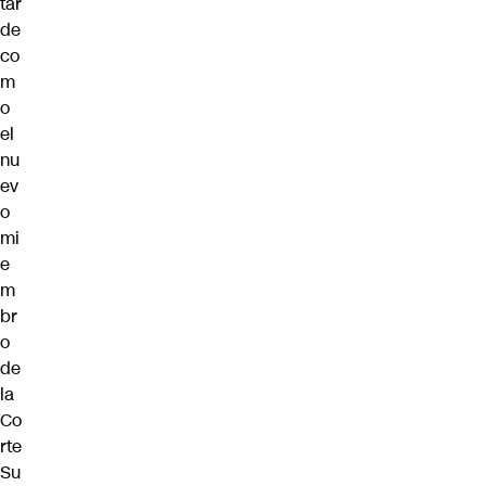
tar
de
co
m
o
el
nu
ev
o
mi
e
m
br
o
de
la
Co
rte
Su