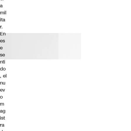
a
mil
ita
r.
En
es
e
se
nti
do
, el
nu
ev
o
m
ag
ist
ra