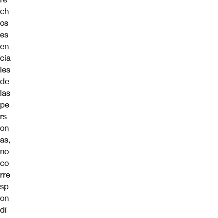
ch
os
es
en
cia
les
de
las
pe
rs
on
as,
no
co
rre
sp
on
dí