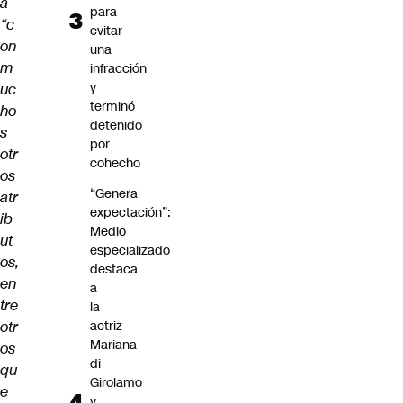
a
para
“c
evitar
on
una
m
infracción
y
uc
terminó
ho
detenido
s
por
otr
cohecho
os
“Genera
atr
expectación”:
ib
Medio
ut
especializado
os,
destaca
en
a
tre
la
otr
actriz
Mariana
os
di
qu
Girolamo
e
y