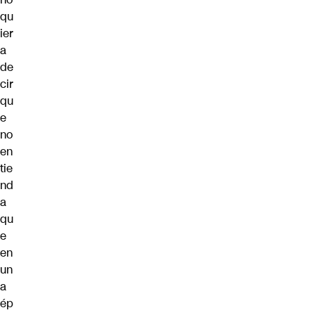
qu
ier
a
de
cir
qu
e
no
en
tie
nd
a
qu
e
en
un
a
ép