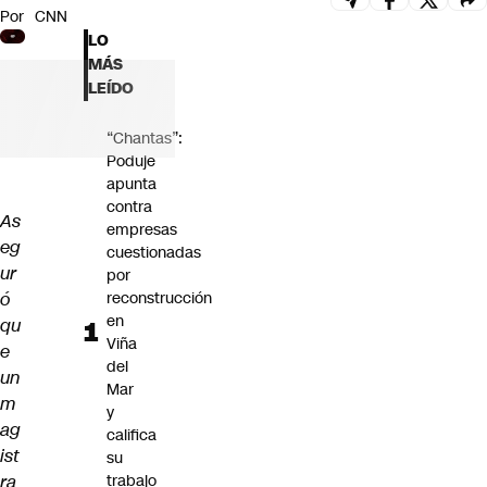
Por
CNN
Futuro 360
LO
Opinión
MÁS
LEÍDO
“Chantas”:
Poduje
apunta
contra
As
empresas
eg
cuestionadas
ur
por
ó
reconstrucción
en
qu
Viña
e
del
un
Mar
m
y
ag
califica
ist
su
ra
trabajo