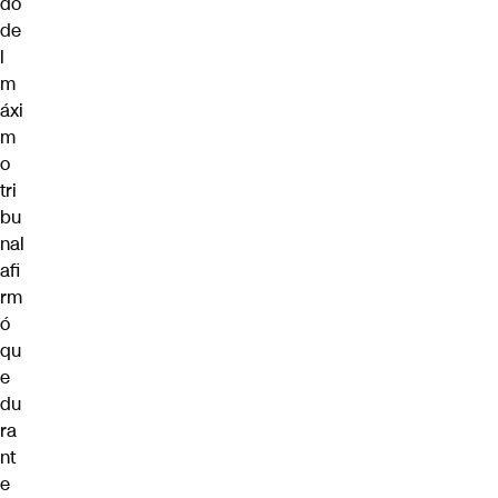
do
de
l
m
áxi
m
o
tri
bu
nal
afi
rm
ó
qu
e
du
ra
nt
e