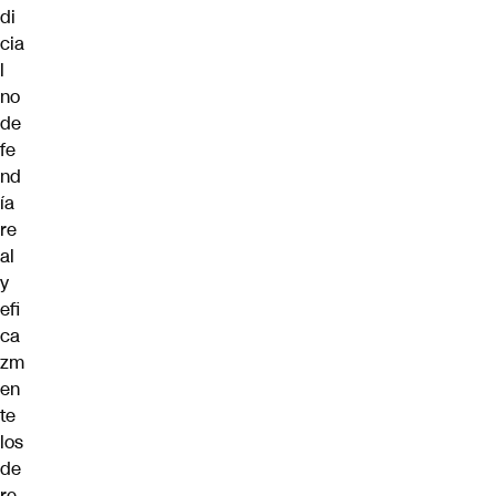
di
cia
l
no
de
fe
nd
ía
re
al
y
efi
ca
zm
en
te
los
de
re