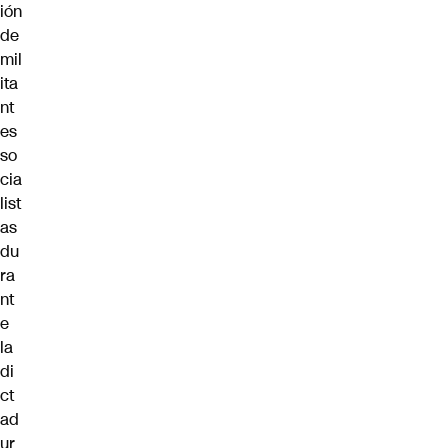
ión
de
mil
ita
nt
es
so
cia
list
as
du
ra
nt
e
la
di
ct
ad
ur