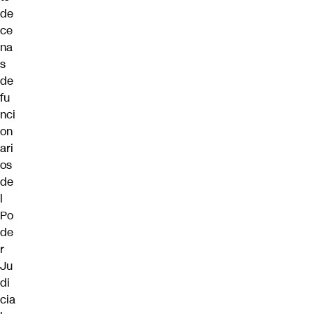
de
ce
na
s
de
fu
nci
on
ari
os
de
l
Po
de
r
Ju
di
cia