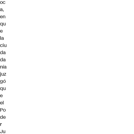
oc
a,
en
qu
e
la
ciu
da
da
nía
juz
gó
qu
e
el
Po
de
r
Ju