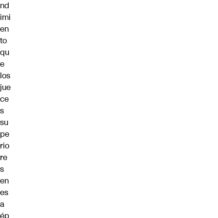
nd
imi
en
to
qu
e
los
jue
ce
s
su
pe
rio
re
s
en
es
a
ép