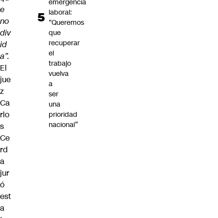
emergencia
e
laboral:
no
“Queremos
div
que
recuperar
id
el
a”.
trabajo
El
vuelva
jue
a
z
ser
Ca
una
rlo
prioridad
nacional”
s
Ce
rd
a
jur
ó
est
a