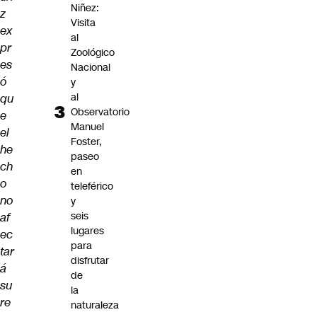
Niñez:
z
Visita
ex
al
pr
Zoológico
es
Nacional
ó
y
al
qu
Observatorio
e
Manuel
el
Foster,
he
paseo
ch
en
o
teleférico
no
y
seis
af
lugares
ec
para
tar
disfrutar
á
de
su
la
re
naturaleza