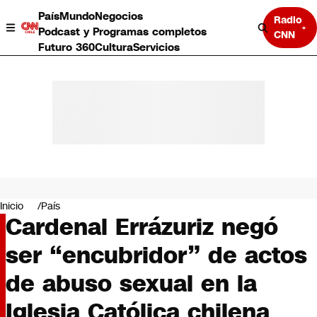
País
Mundo
Negocios
Radio
Podcast y Programas completos
CNN
Futuro 360
Cultura
Servicios
País
Mundo
Negocios
Inicio
País
Cardenal Errázuriz negó
Deportes
Programas completos
ser “encubridor” de actos
Cultura
Servicios
de abuso sexual en la
Bits
CNN Data
Iglesia Católica chilena
CNN tiempo