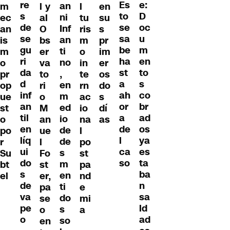
re
e:
Es
an
m
l y
l
en
s
D
to
ni
ec
al
tu
su
de
oc
se
Inf
an
O
ris
s
se
u
sa
an
is
bs
m
pr
gu
m
be
ti
m
er
o
im
ri
en
ha
no
o
va
in
er
da
to
st
,
pr
to
te
os
d
s
a
en
op
ri
rn
do
inf
co
ah
m
ue
o
ac
s
an
br
or
ed
st
M
io
dí
til
ad
a
io
o
an
na
as
en
os
de
de
po
ue
l
líq
ya
l
de
r
l
po
ui
es
ca
s
Su
Fo
st
do
ta
so
m
bt
st
pa
s
ba
en
el
er,
nd
de
n
ti
pa
e
va
sa
do
se
mi
pe
ld
s
o
a
o
ad
so
en