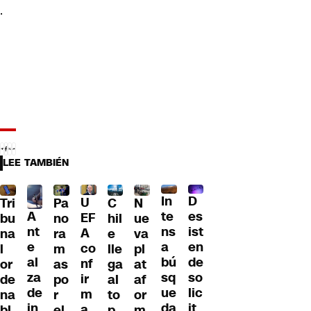
.
LEE TAMBIÉN
D
In
U
Tri
Pa
C
N
A
es
te
EF
bu
no
hil
ue
nt
ist
ns
A
na
ra
e
va
e
en
a
co
l
m
lle
pl
al
de
bú
nf
or
as
ga
at
za
so
sq
ir
de
po
al
af
de
lic
ue
m
na
r
to
or
in
it
da
a
bl
el
p
m