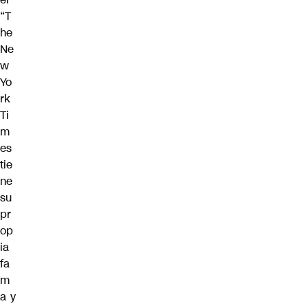
“T
he
Ne
w
Yo
rk
Ti
m
es
tie
ne
su
pr
op
ia
fa
m
a y