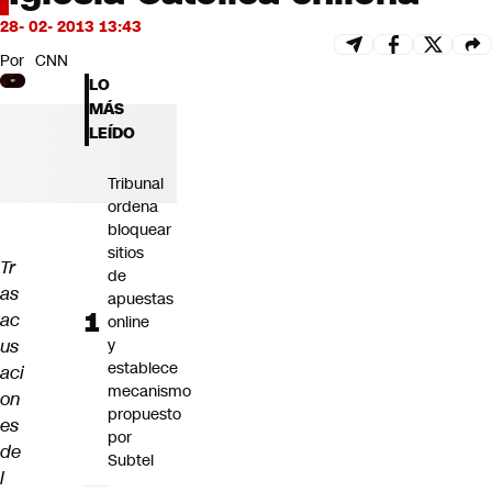
Futuro 360
28- 02- 2013 13:43
Opinión
Por
CNN
LO
MÁS
LEÍDO
Tribunal
ordena
bloquear
sitios
Tr
de
as
apuestas
ac
online
us
y
establece
aci
mecanismo
on
propuesto
es
por
de
Subtel
l