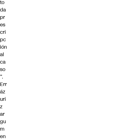
to
da
pr
es
cri
pc
ión
al
ca
so
”.
Err
áz
uri
z
ar
gu
m
en