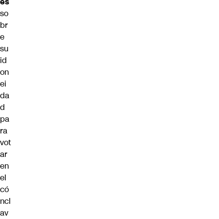
es
so
br
e
su
id
on
ei
da
d
pa
ra
vot
ar
en
el
có
ncl
av