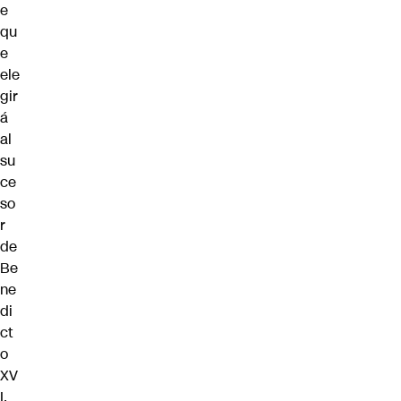
e
qu
e
ele
gir
á
al
su
ce
so
r
de
Be
ne
di
ct
o
XV
I.