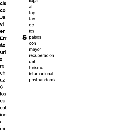
llega
cis
al
co
top
Ja
ten
vi
de
er
los
países
Err
con
áz
mayor
uri
recuperación
z
del
re
turismo
ch
internacional
az
postpandemia
ó
los
cu
est
ion
a
mi