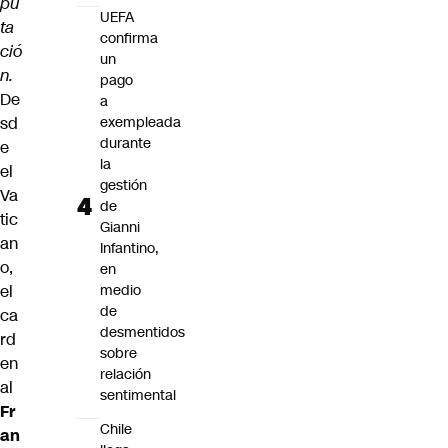
pu
UEFA
ta
confirma
ció
un
n.
pago
De
a
sd
exempleada
durante
e
la
el
gestión
Va
de
tic
Gianni
an
Infantino,
o,
en
el
medio
de
ca
desmentidos
rd
sobre
en
relación
al
sentimental
Fr
Chile
an