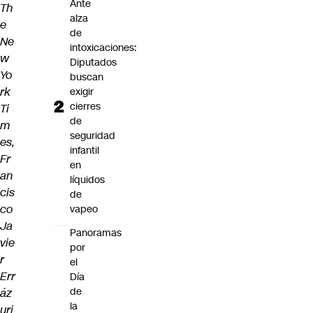
Ante
Th
alza
e
de
Ne
intoxicaciones:
w
Diputados
Yo
buscan
rk
exigir
cierres
Ti
de
m
seguridad
es,
infantil
Fr
en
an
líquidos
cis
de
co
vapeo
Ja
Panoramas
vie
por
r
el
Err
Día
de
áz
la
uri