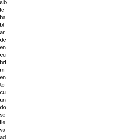
sib
le
ha
bl
ar
de
en
cu
bri
mi
en
to
cu
an
do
se
lle
va
ad