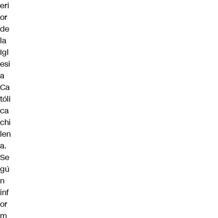
eri
or
de
la
Igl
esi
a
Ca
tóli
ca
chi
len
a.
Se
gú
n
inf
or
m