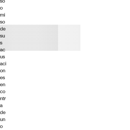
so
o
mi
so
de
su
s
ac
us
aci
on
es
en
co
ntr
a
de
un
o