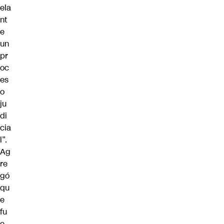
ela
nt
e
un
pr
oc
es
o
ju
di
cia
l”.
Ag
re
gó
qu
e
fu
e