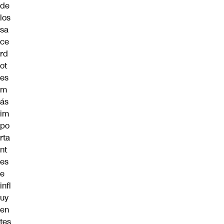
de
los
sa
ce
rd
ot
es
m
ás
im
po
rta
nt
es
e
infl
uy
en
tes