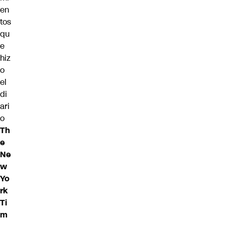
en
tos
qu
e
hiz
o
el
di
ari
o
Th
e
Ne
w
Yo
rk
Ti
m