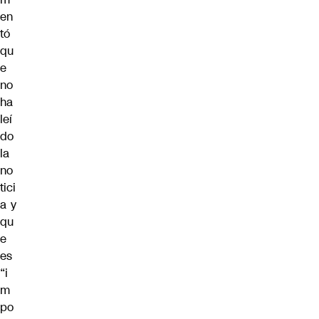
en
tó
qu
e
no
ha
leí
do
la
no
tici
a y
qu
e
es
“i
m
po