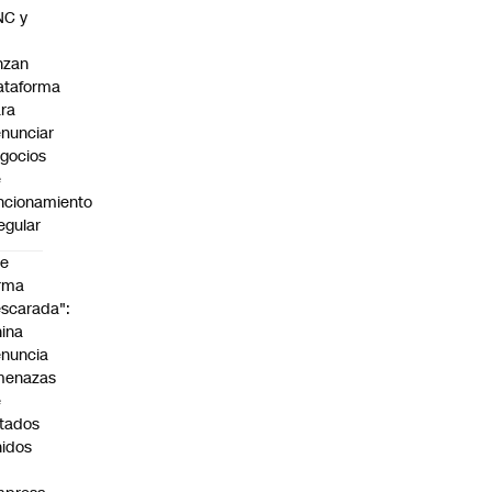
NC y
nzan
ataforma
ra
nunciar
gocios
e
ncionamiento
regular
De
rma
scarada":
ina
nuncia
menazas
e
tados
idos