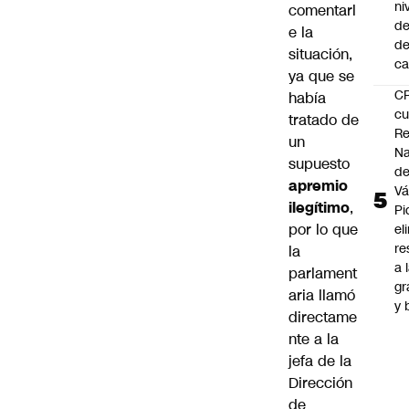
ni
comentarl
de
e la
d
situación,
ca
ya que se
C
había
cu
tratado de
Re
un
Na
supuesto
d
apremio
Vá
ilegítimo
,
Pi
por lo que
el
re
la
a 
parlament
gr
aria llamó
y 
directame
nte a la
jefa de la
Dirección
de