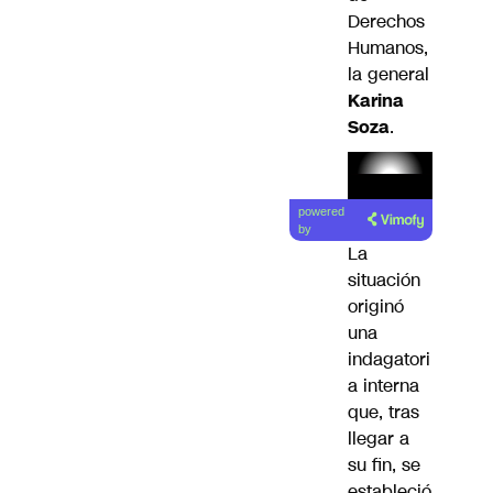
Derechos
Humanos,
la general
Karina
Soza
.
Lea el
powered
artículo
by
La
situación
originó
una
indagatori
a interna
que, tras
llegar a
su fin, se
estableció