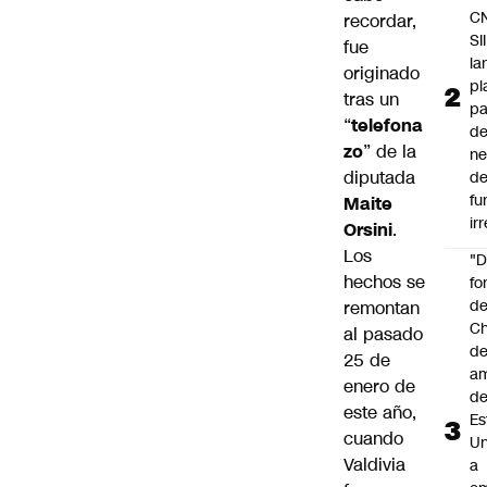
C
recordar,
SII
fue
la
originado
pl
tras un
pa
“
telefona
de
zo
” de la
ne
diputada
d
fu
Maite
ir
Orsini
.
Los
"
hechos se
fo
de
remontan
Ch
al pasado
de
25 de
a
enero de
d
este año,
Es
cuando
Un
Valdivia
a