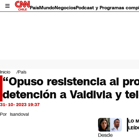
País
Mundo
Negocios
Podcast y Programas comp
País
Mundo
Inicio
País
Negocios
“Opuso resistencia al pr
Deportes
detención a Valdivia y te
Programas completos
Cultura
Servicios
31- 10- 2023 19:37
Bits
Por
lsandoval
CNN Data
LO 
CNN tiempo
LEÍD
Futuro 360
Desde
Opinión