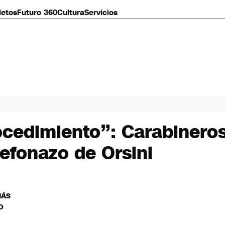
letos
Futuro 360
Cultura
Servicios
ocedimiento”: Carabineros
lefonazo de Orsini
MÁS
O