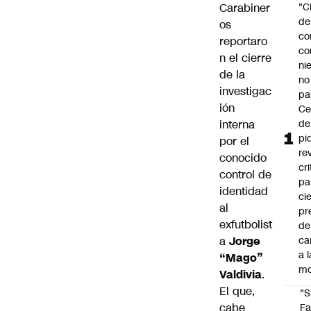
Carabiner
"C
de
os
co
reportaro
co
n el cierre
ni
de la
no
investigac
pa
ión
Ce
interna
de
pi
por el
re
conocido
cri
control de
pa
identidad
ci
al
pr
exfutbolist
de
a
Jorge
ca
a l
“Mago”
mo
Valdivia
.
El que,
"S
cabe
Fa