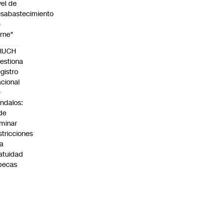
vel de
sabastecimiento
e
rne"
RUCH
estiona
gistro
cional
e
ndalos:
de
iminar
stricciones
la
atuidad
becas