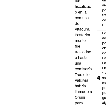
e
fue
ar
fiscalizad
po
o en la
tr
comuna
c
de
H
Vitacura.
F
Posterior
ad
mente,
po
fue
ci
trasladad
de
o hasta
P
una
Lo
Li
comisaría.
"S
Tras ello,
se
Valdivia
ma
habría
pr
llamado a
p
Orsini
ge
para
al