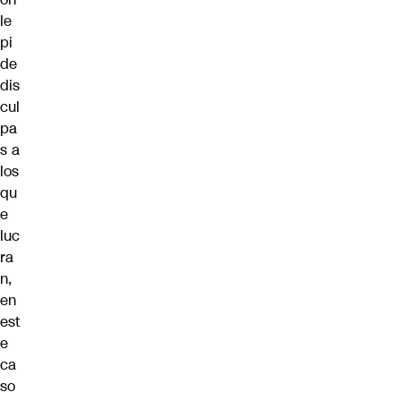
le
pi
de
dis
cul
pa
s a
los
qu
e
luc
ra
n,
en
est
e
ca
so