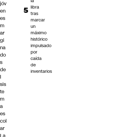
la
jóv
libra
en
tras
es
marcar
m
un
ar
máximo
histórico
gi
impulsado
na
por
do
caída
s
de
de
inventarios
l
sis
te
m
a
es
col
ar
La