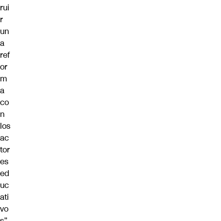
rui
r
un
a
ref
or
m
a
co
n
los
ac
tor
es
ed
uc
ati
vo
s”.