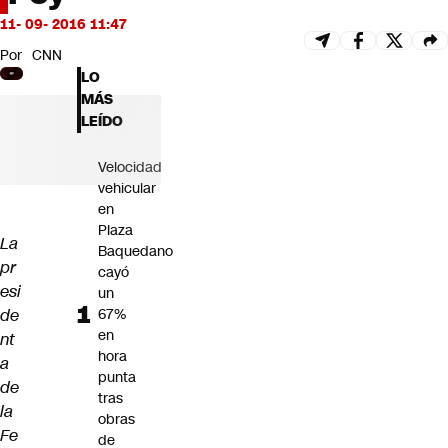
Futuro 360
11- 09- 2016 11:47
Opinión
Por
CNN
LO
MÁS
LEÍDO
Velocidad
vehicular
en
Plaza
La
Baquedano
pr
cayó
esi
un
de
67%
en
nt
hora
a
punta
de
tras
la
obras
Fe
de