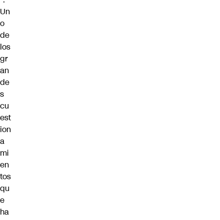
Un
o
de
los
gr
an
de
s
cu
est
ion
a
mi
en
tos
qu
e
ha