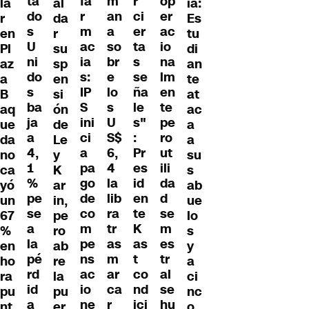
fa
m
r
ta
op
la
ia:
al
r
an
ci
do
er
r
Es
da
m
a
er
s
ac
en
tu
r
ac
so
ta
U
io
Pl
di
su
ia
br
s
ni
na
az
an
sp
s:
e
se
do
lm
a
te
en
IP
lo
ña
s
en
B
at
si
S
s
le
ba
te
aq
ac
ón
ini
U
s"
ja
pe
ue
a
de
ci
S$
:
a
ro
da
a
Le
a
6,
Pr
4,
ut
no
su
y
pa
4
es
1
ili
ca
s
K
go
la
id
%
da
yó
ab
ar
de
lib
en
pe
d
un
ue
in,
co
ra
te
se
se
67
lo
pe
m
tr
K
a
m
%
s
ro
pe
as
as
la
es
en
y
ab
ns
m
t
pé
tr
ho
a
re
ac
ar
co
rd
al
ra
ci
la
io
ca
nd
id
se
pu
nc
pu
ne
r
ici
a
hu
nt
o
er