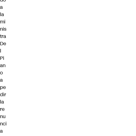
a
la
mi
nis
tra
De
l
Pi
an
o
a
pe
dir
la
re
nu
nci
a