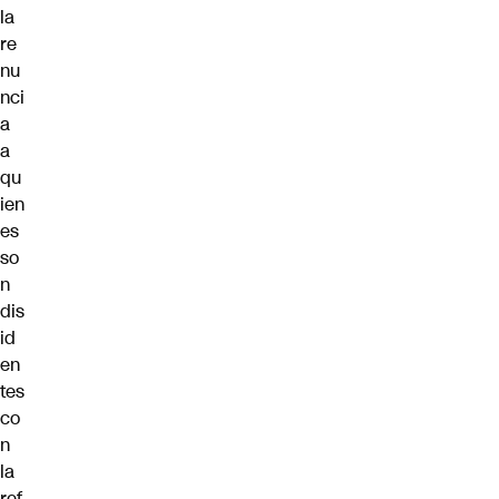
la
re
nu
nci
a
a
qu
ien
es
so
n
dis
id
en
tes
co
n
la
ref