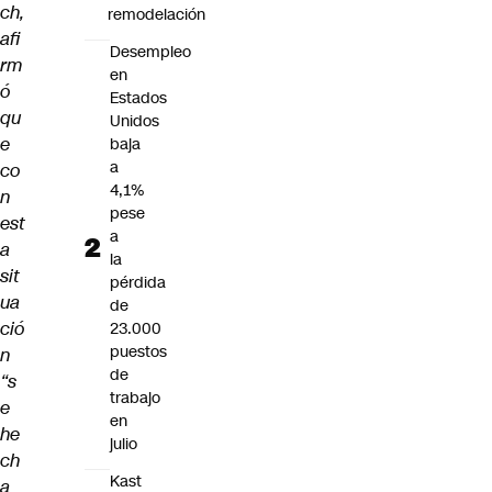
ch,
remodelación
afi
Desempleo
rm
en
ó
Estados
qu
Unidos
e
baja
a
co
4,1%
n
pese
est
a
a
la
sit
pérdida
ua
de
ció
23.000
puestos
n
de
“s
trabajo
e
en
he
julio
ch
Kast
a