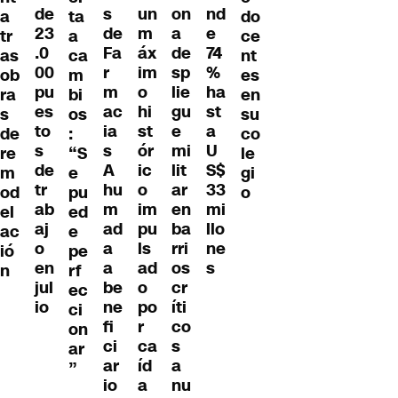
s
un
on
de
nd
a
do
ta
de
m
a
23
e
tr
ce
a
Fa
áx
de
.0
74
as
nt
ca
r
im
sp
00
%
ob
es
m
m
o
lie
pu
ha
ra
en
bi
ac
hi
gu
es
st
s
su
os
ia
st
e
to
a
de
co
:
s
ór
mi
s
U
re
le
“S
A
ic
lit
de
S$
m
gi
e
hu
o
ar
tr
33
od
o
pu
m
im
en
ab
mi
el
ed
ad
pu
ba
aj
llo
ac
e
a
ls
rri
o
ne
ió
pe
a
ad
os
en
s
n
rf
be
o
cr
jul
ec
ne
po
íti
io
ci
fi
r
co
on
ci
ca
s
ar
ar
íd
a
”
io
a
nu