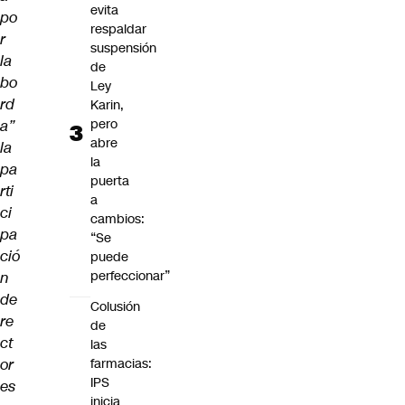
evita
po
respaldar
r
suspensión
la
de
bo
Ley
rd
Karin,
pero
a”
abre
la
la
pa
puerta
rti
a
ci
cambios:
pa
“Se
ció
puede
perfeccionar”
n
de
Colusión
re
de
ct
las
or
farmacias:
IPS
es
inicia