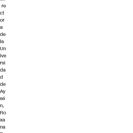
re
ct
or
a
de
la
Un
ive
rsi
da
d
de
Ay
sé
n,
Ro
xa
na