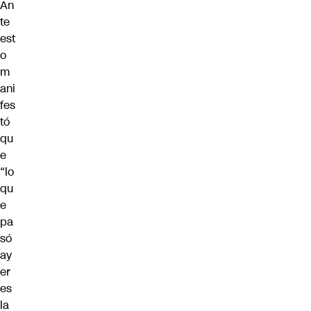
An
te
est
o
m
ani
fes
tó
qu
e
“lo
qu
e
pa
só
ay
er
es
la