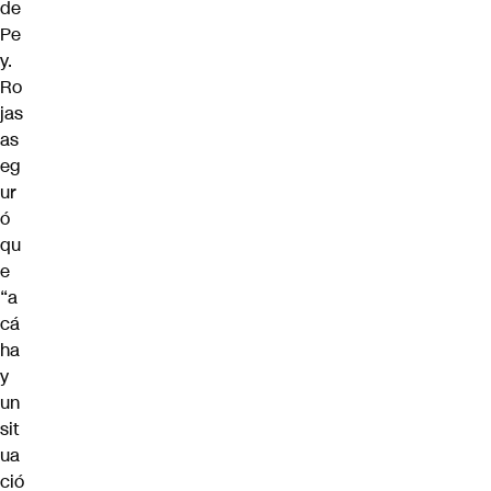
de
Pe
y.
Ro
jas
as
eg
ur
ó
qu
e
“a
cá
ha
y
un
sit
ua
ció