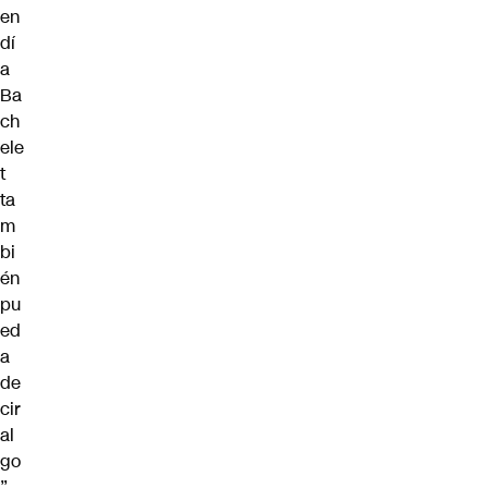
en
dí
a
Ba
ch
ele
t
ta
m
bi
én
pu
ed
a
de
cir
al
go
”.