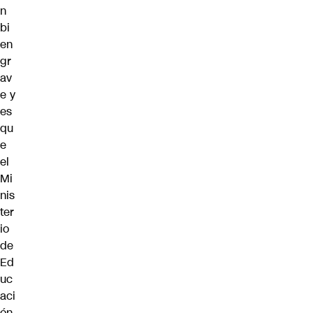
n
bi
en
gr
av
e y
es
qu
e
el
Mi
nis
ter
io
de
Ed
uc
aci
ón