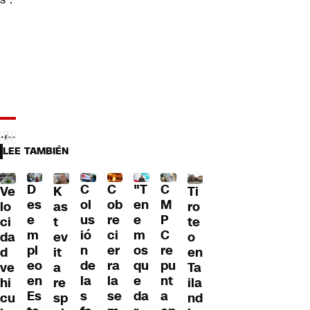
LEE TAMBIÉN
C
C
"T
D
C
Ve
Ti
K
ol
ob
en
es
M
lo
ro
as
us
re
e
e
P
ci
te
t
ió
ci
m
m
C
da
o
ev
n
er
os
pl
re
d
en
it
de
ra
qu
eo
pu
ve
Ta
a
la
la
e
en
nt
hi
ila
re
s
se
da
Es
a
cu
nd
sp