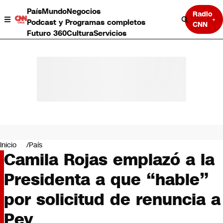
País
Mundo
Negocios
Radio
Podcast y Programas completos
CNN
Futuro 360
Cultura
Servicios
País
Mundo
Negocios
Inicio
País
Camila Rojas emplazó a la
Deportes
Programas completos
Presidenta a que “hable”
Cultura
Servicios
por solicitud de renuncia a
Bits
CNN Data
Pey
CNN tiempo