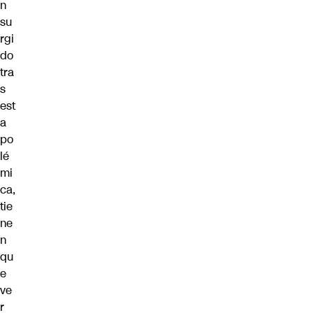
n
su
rgi
do
tra
s
est
a
po
lé
mi
ca,
tie
ne
n
qu
e
ve
r