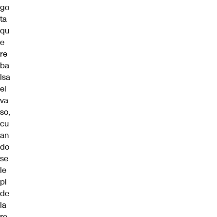
go
ta
qu
e
re
ba
lsa
el
va
so,
cu
an
do
se
le
pi
de
la
re