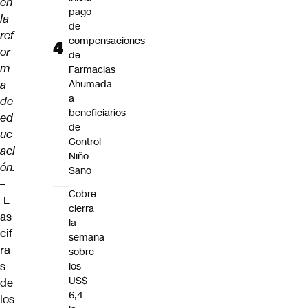
en
pago
la
de
ref
compensaciones
or
de
m
Farmacias
a
Ahumada
a
de
beneficiarios
ed
de
uc
Control
aci
Niño
ón.
Sano
–
Cobre
L
cierra
as
la
cif
semana
ra
sobre
s
los
US$
de
6,4
los