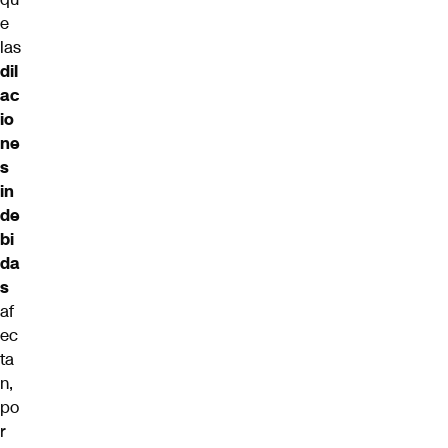
e
las
dil
ac
io
ne
s
in
de
bi
da
s
af
ec
ta
n,
po
r