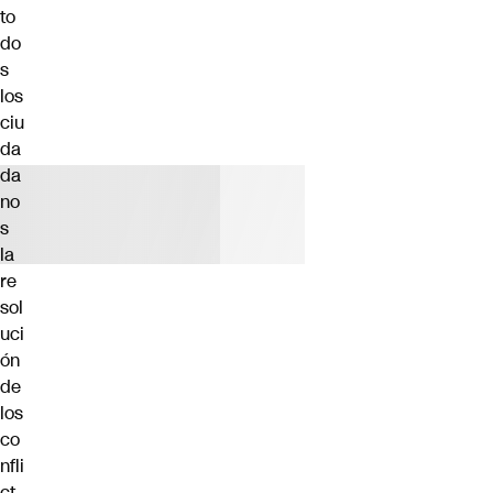
to
do
s
los
ciu
da
da
no
s
la
re
sol
uci
ón
de
los
co
nfli
ct