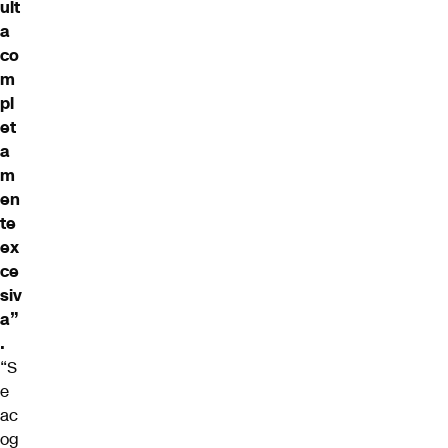
ult
a
co
m
pl
et
a
m
en
te
ex
ce
siv
a”
.
“S
e
ac
og