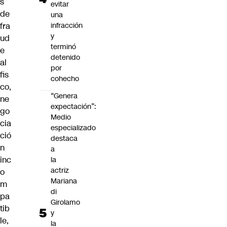
s
evitar
de
una
fra
infracción
y
ud
terminó
e
detenido
al
por
fis
cohecho
co,
“Genera
ne
expectación”:
go
Medio
cia
especializado
ció
destaca
n
a
inc
la
actriz
o
Mariana
m
di
pa
Girolamo
tib
y
le,
la