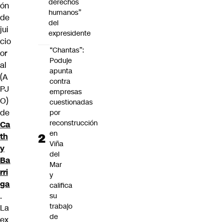
derechos
ón
humanos”
de
del
jui
expresidente
cio
“Chantas”:
or
Poduje
al
apunta
(A
contra
PJ
empresas
O)
cuestionadas
de
por
reconstrucción
Ca
en
th
Viña
y
del
Ba
Mar
rri
y
ga
califica
.
su
trabajo
La
de
ex