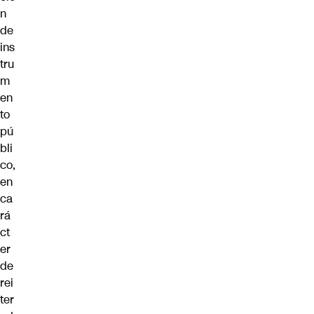
n
de
ins
tru
m
en
to
pú
bli
co,
en
ca
rá
ct
er
de
rei
ter