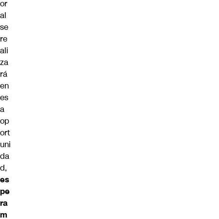
or
al
se
re
ali
za
rá
en
es
a
op
ort
uni
da
d,
es
pe
ra
m