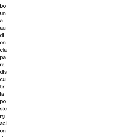
bo
un
a
au
di
en
cia
pa
ra
dis
cu
tir
la
po
ste
rg
aci
ón