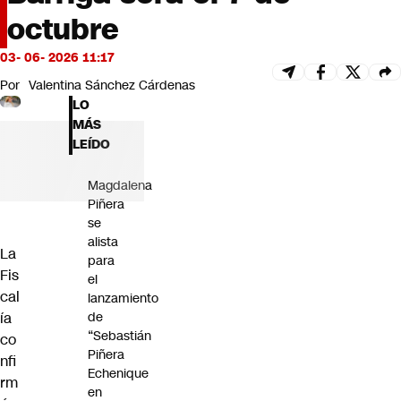
Futuro 360
octubre
Opinión
03- 06- 2026 11:17
Por
Valentina Sánchez Cárdenas
LO
MÁS
LEÍDO
Magdalena
Piñera
se
alista
La
para
Fis
el
cal
lanzamiento
ía
de
“Sebastián
co
Piñera
nfi
Echenique
rm
en