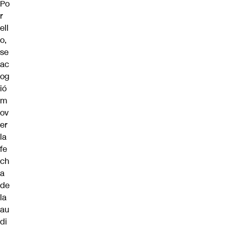
Po
r
ell
o,
se
ac
og
ió
m
ov
er
la
fe
ch
a
de
la
au
di