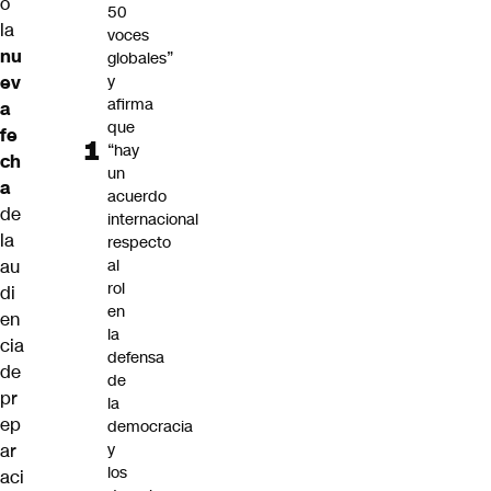
ó
50
la
voces
nu
globales”
ev
y
afirma
a
que
fe
“hay
ch
un
a
acuerdo
de
internacional
la
respecto
au
al
rol
di
en
en
la
cia
defensa
de
de
pr
la
ep
democracia
ar
y
los
aci