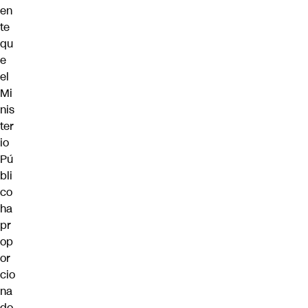
en
te
qu
e
el
Mi
nis
ter
io
Pú
bli
co
ha
pr
op
or
cio
na
do