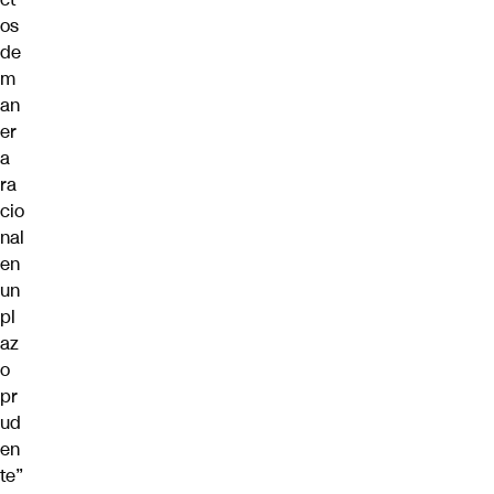
os
de
m
an
er
a
ra
cio
nal
en
un
pl
az
o
pr
ud
en
te”