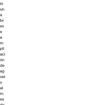
ió
un
a
br
ev
e
a
m
pli
aci
ón
de
ag
ost
o
al
m
es
de