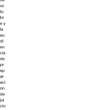
oc
tu
br
e y
la
au
di
en
cia
de
pr
ep
ar
aci
ón
de
jui
cio