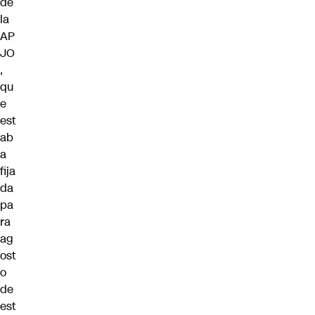
de
la
AP
JO
,
qu
e
est
ab
a
fija
da
pa
ra
ag
ost
o
de
est