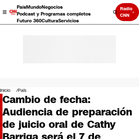
País
Mundo
Negocios
Radio
Podcast y Programas completos
CNN
Futuro 360
Cultura
Servicios
País
Mundo
Negocios
Inicio
País
Cambio de fecha:
Deportes
Programas completos
Audiencia de preparación
Cultura
Servicios
de juicio oral de Cathy
Bits
CNN Data
Barriga será el 7 de
CNN tiempo