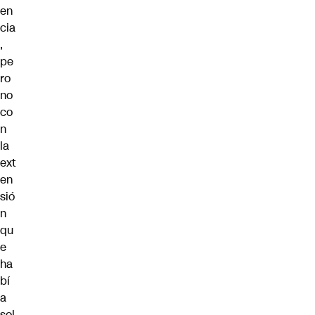
en
cia
,
pe
ro
no
co
n
la
ext
en
sió
n
qu
e
ha
bí
a
sol