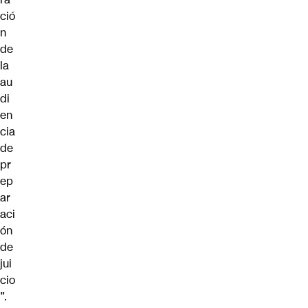
ció
n
de
la
au
di
en
cia
de
pr
ep
ar
aci
ón
de
jui
cio
”.