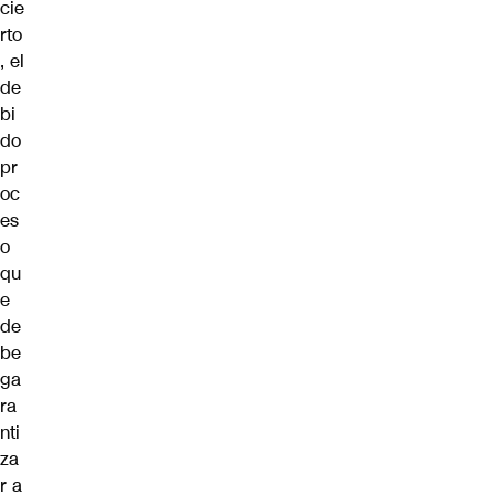
cie
rto
, el
de
bi
do
pr
oc
es
o
qu
e
de
be
ga
ra
nti
za
r a