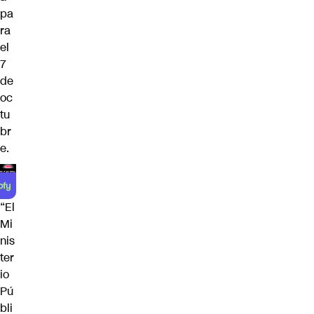
pa
ra
el
7
de
oc
tu
br
e.
“El
Mi
nis
ter
io
Pú
bli