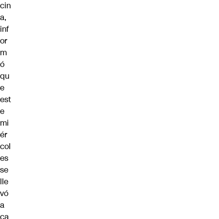
cin
a,
inf
or
m
ó
qu
e
est
e
mi
ér
col
es
se
lle
vó
a
ca