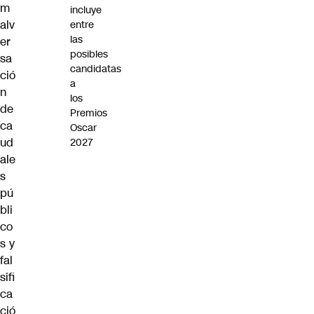
m
incluye
alv
entre
las
er
posibles
sa
candidatas
ció
a
n
los
de
Premios
ca
Oscar
ud
2027
ale
s
pú
bli
co
s y
fal
sifi
ca
ció