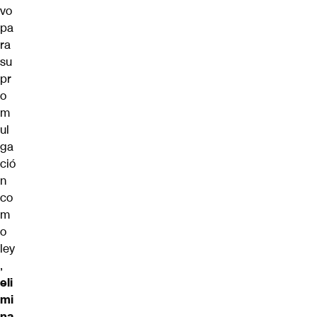
vo
pa
ra
su
pr
o
m
ul
ga
ció
n
co
m
o
ley
,
eli
mi
na