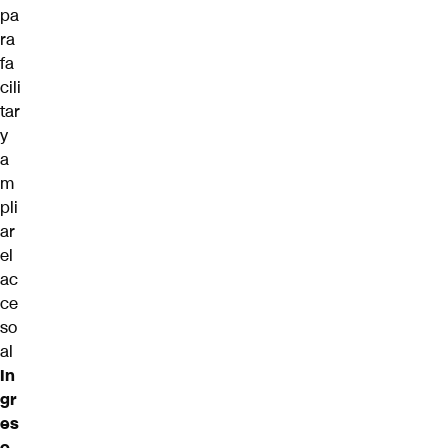
pa
ra
fa
cili
tar
y
a
m
pli
ar
el
ac
ce
so
al
In
gr
es
o