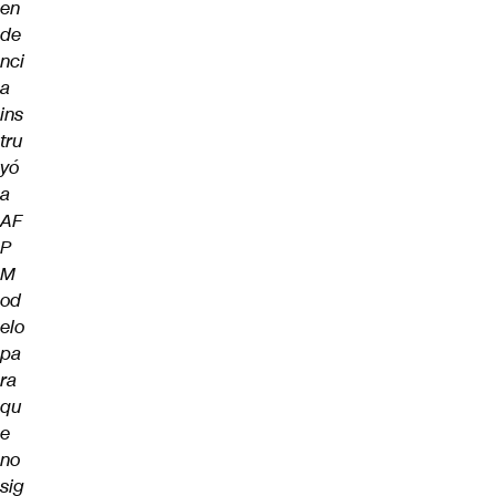
en
de
nci
a
ins
tru
yó
a
AF
P
M
od
elo
pa
ra
qu
e
no
sig