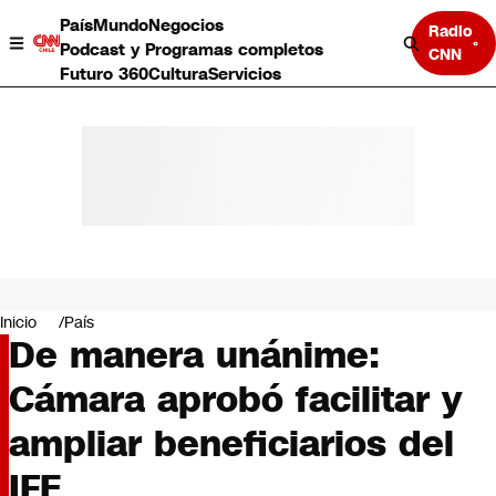
País
Mundo
Negocios
Radio
Podcast y Programas completos
CNN
Futuro 360
Cultura
Servicios
País
Mundo
Negocios
Inicio
País
De manera unánime:
Deportes
Programas completos
Cámara aprobó facilitar y
Cultura
Servicios
ampliar beneficiarios del
Bits
CNN Data
IFE
CNN tiempo