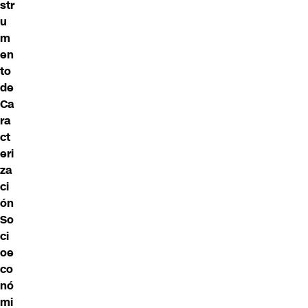
str
u
m
en
to
de
Ca
ra
ct
eri
za
ci
ón
So
ci
oe
co
nó
mi