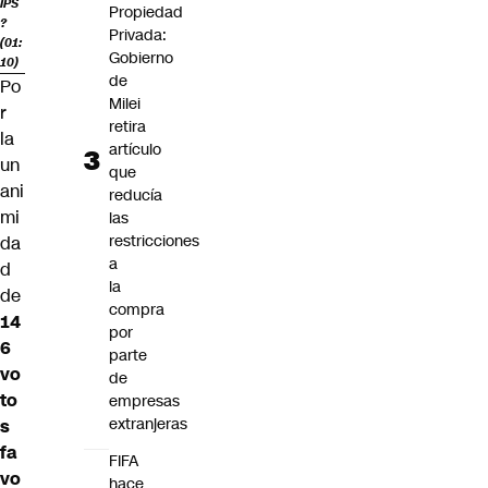
IPS
Propiedad
?
Privada:
(01:
Gobierno
10)
de
Po
Milei
r
retira
la
artículo
un
que
ani
reducía
mi
las
restricciones
da
a
d
la
de
compra
14
por
6
parte
vo
de
to
empresas
extranjeras
s
fa
FIFA
vo
hace