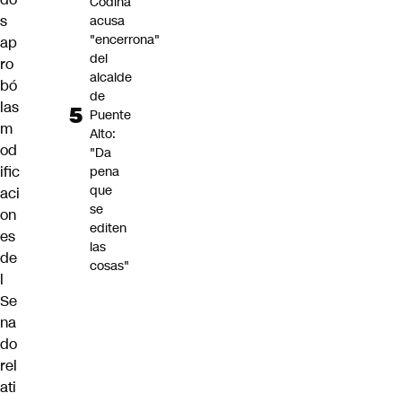
Codina
s
acusa
"encerrona"
ap
del
ro
alcalde
bó
de
las
Puente
m
Alto:
od
"Da
ific
pena
que
aci
se
on
editen
es
las
de
cosas"
l
Se
na
do
rel
ati