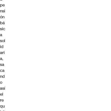
pe
nsi
ón
bá
sic
a
sol
id
ari
a,
sa
ca
nd
o
así
el
re
qu