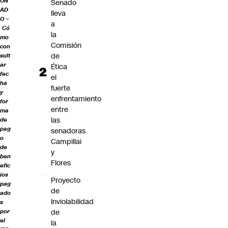
ON
Senado
AD
lleva
O –
a
Có
la
mo
Comisión
con
de
sult
ar
Ética
fec
el
ha
fuerte
y
enfrentamiento
for
entre
ma
las
de
pag
senadoras
o
Campillai
de
y
ben
Flores
efic
ios
Proyecto
pag
de
ado
Inviolabilidad
s
de
por
el
la