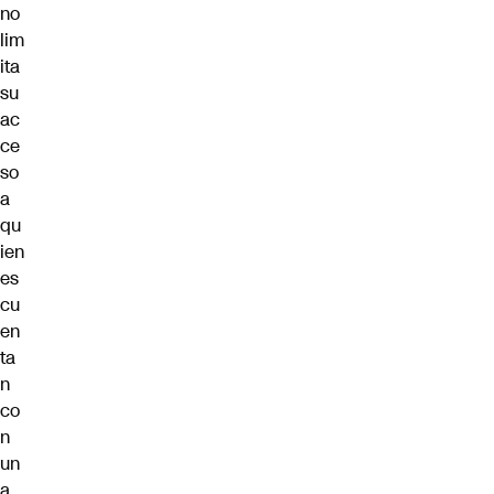
no
lim
ita
su
ac
ce
so
a
qu
ien
es
cu
en
ta
n
co
n
un
a