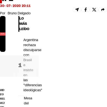
Futuro 360
30- 07- 2020 20:11
Opinión
Por
Bruno Delgado
LO
MÁS
LEÍDO
Argentina
rechaza
disculparse
con
Brasil
e
insiste
en
las
"diferencias
ideológicas"
VID
EO
Mesa
REL
del
ACI