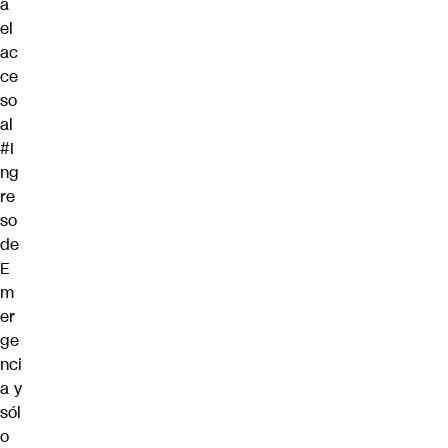
a
el
ac
ce
so
al
#I
ng
re
so
de
E
m
er
ge
nci
a
y
sól
o