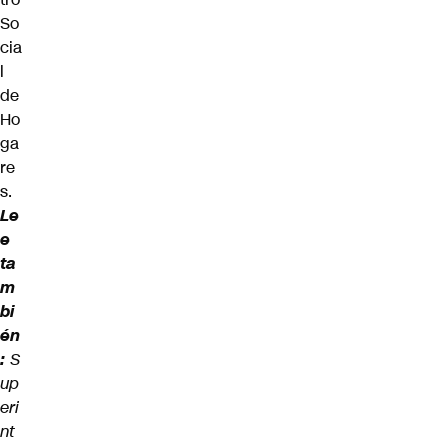
So
cia
l
de
Ho
ga
re
s.
Le
e
ta
m
bi
én
:
S
up
eri
nt