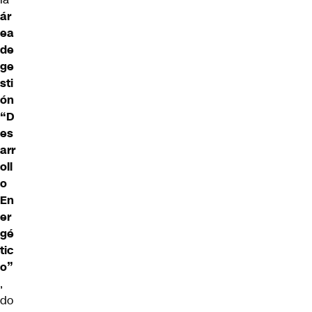
ár
ea
de
ge
sti
ón
“D
es
arr
oll
o
En
er
gé
tic
o”
,
do