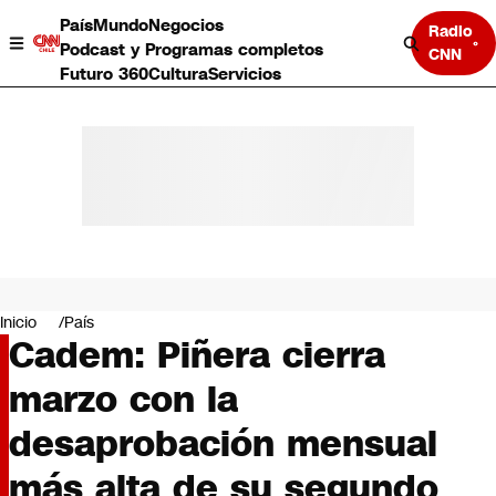
País
Mundo
Negocios
Radio
Podcast y Programas completos
CNN
Futuro 360
Cultura
Servicios
País
Mundo
Negocios
Inicio
País
Cadem: Piñera cierra
Deportes
Programas completos
marzo con la
Cultura
Servicios
desaprobación mensual
Bits
CNN Data
más alta de su segundo
CNN tiempo