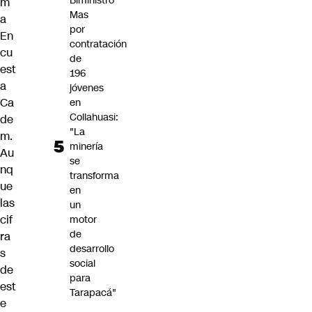
Biministro
m
Mas
a
por
En
contratación
cu
de
est
196
a
jóvenes
Ca
en
Collahuasi:
de
"La
m.
minería
Au
se
nq
transforma
ue
en
las
un
cif
motor
de
ra
desarrollo
s
social
de
para
est
Tarapacá"
e