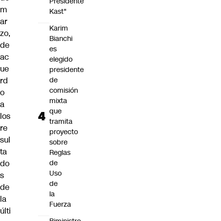
Presidente
m
Kast"
ar
Karim
zo,
Bianchi
de
es
ac
elegido
ue
presidente
rd
de
comisión
o
mixta
a
que
los
tramita
re
proyecto
sul
sobre
ta
Reglas
do
de
Uso
s
de
de
la
la
Fuerza
últi