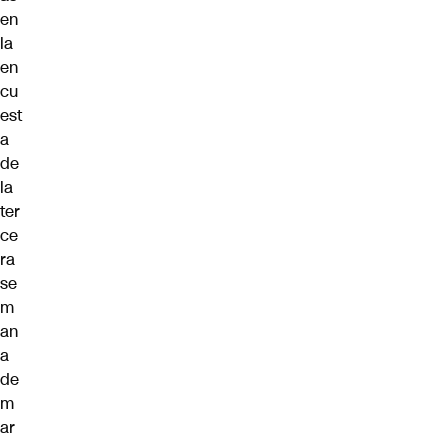
en
la
en
cu
est
a
de
la
ter
ce
ra
se
m
an
a
de
m
ar