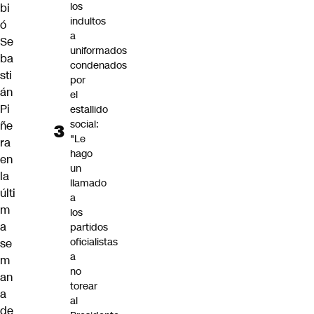
los
bi
indultos
ó
a
Se
uniformados
ba
condenados
sti
por
án
el
Pi
estallido
social:
ñe
"Le
ra
hago
en
un
la
llamado
últi
a
m
los
a
partidos
oficialistas
se
a
m
no
an
torear
a
al
de