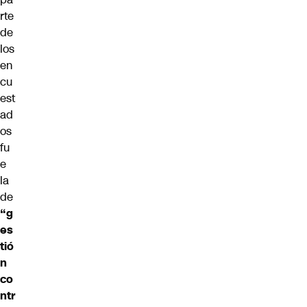
rte
de
los
en
cu
est
ad
os
fu
e
la
de
“g
es
tió
n
co
ntr