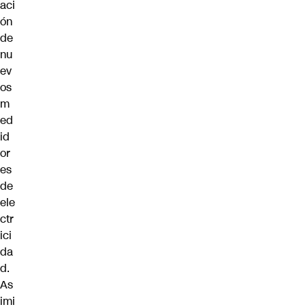
aci
ón
de
nu
ev
os
m
ed
id
or
es
de
ele
ctr
ici
da
d.
As
imi