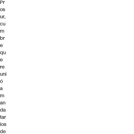
Pr
os
ur,
cu
m
br
e
qu
e
re
uni
ó
a
m
an
da
tar
ios
de