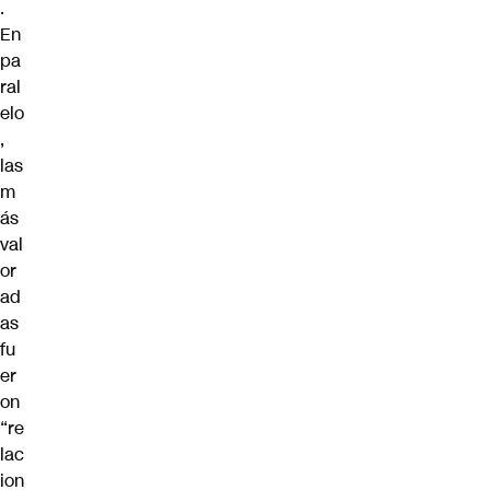
.
En
pa
ral
elo
,
las
m
ás
val
or
ad
as
fu
er
on
“re
lac
ion