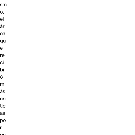
sm
o,
el
ár
ea
qu
e
re
ci
bi
ó
m
ás
crí
tic
as
po
r
pa