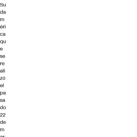
Su
da
m
éri
ca
qu
e
se
re
ali
zó
el
pa
sa
do
22
de
m
ar