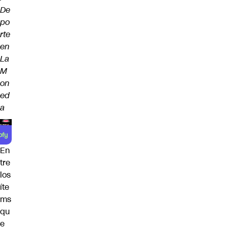
De
po
rte
en
La
M
on
ed
a
En
tre
los
íte
ms
qu
e