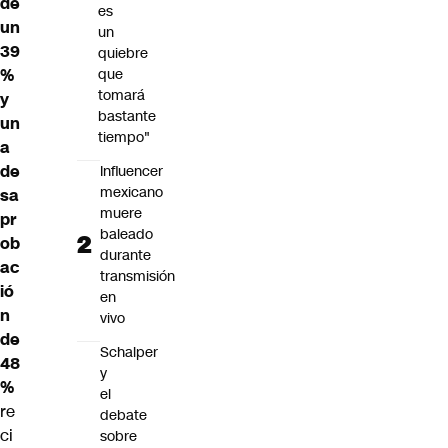
de
es
un
un
39
quiebre
%
que
tomará
y
bastante
un
tiempo"
a
de
Influencer
mexicano
sa
muere
pr
baleado
ob
durante
ac
transmisión
ió
en
n
vivo
de
Schalper
48
y
%
el
re
debate
ci
sobre