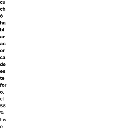
cu
ch
ó
ha
bl
ar
ac
er
ca
de
es
te
for
o
,
el
56
%
tuv
o