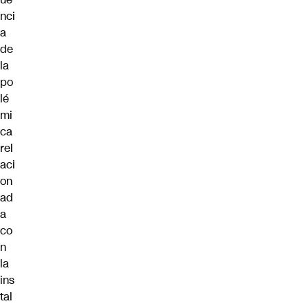
nci
a
de
la
po
lé
mi
ca
rel
aci
on
ad
a
co
n
la
ins
tal