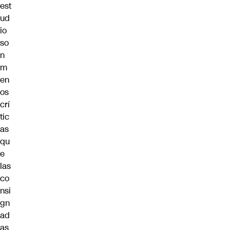
est
ud
io
so
n
m
en
os
crí
tic
as
qu
e
las
co
nsi
gn
ad
as