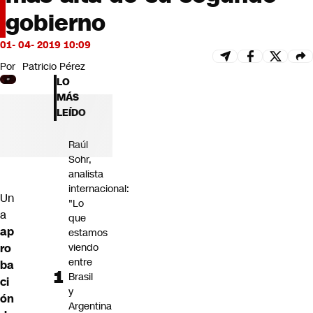
Futuro 360
gobierno
Opinión
01- 04- 2019 10:09
Por
Patricio Pérez
LO
MÁS
LEÍDO
Raúl
Sohr,
analista
internacional:
Un
"Lo
a
que
ap
estamos
ro
viendo
entre
ba
Brasil
ci
y
ón
Argentina