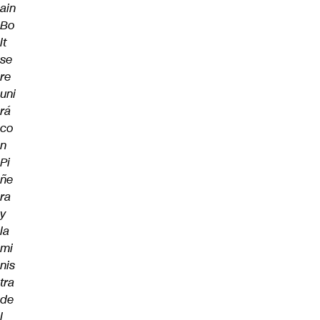
ain
Bo
lt
se
re
uni
rá
co
n
Pi
ñe
ra
y
la
mi
nis
tra
de
l