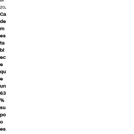
zo,
Ca
de
m
es
ta
bl
ec
e
qu
e
un
63
%
su
po
o
es