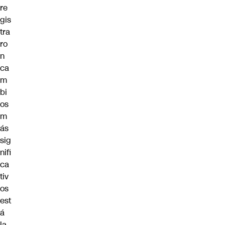
re
gis
tra
ro
n
ca
m
bi
os
m
ás
sig
nifi
ca
tiv
os
est
á
la