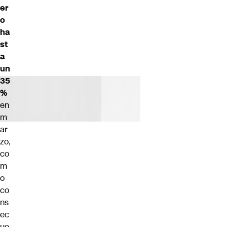
er
o
ha
st
a
un
35
%
en
m
ar
zo,
co
m
o
co
ns
ec
ue