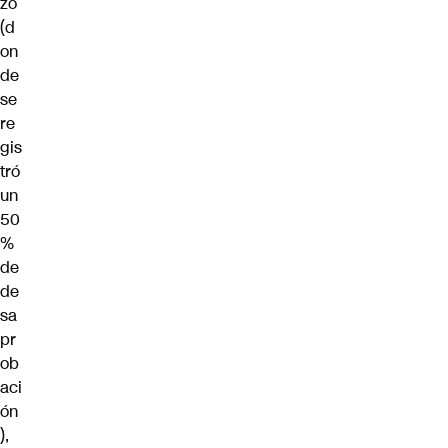
zo
(d
on
de
se
re
gis
tró
un
50
%
de
de
sa
pr
ob
aci
ón
),