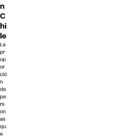
n
C
hi
le
La
pr
op
or
ció
n
de
pe
rs
on
as
qu
e