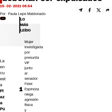
Futuro 360
15- 02- 2021 06:54
Opinión
Por
Paula Lepe Maldonado
LO
MÁS
LEÍDO
Mujer
investigada
por
presunta
La
VIF
en
junto
cu
al
est
senador
Fidel
a
Espinoza
Pl
niega
az
agresión
a
física
Pú
y