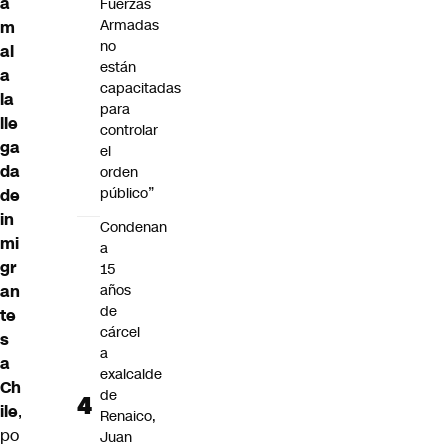
a
Fuerzas
Armadas
m
no
al
están
a
capacitadas
la
para
lle
controlar
ga
el
da
orden
público”
de
in
Condenan
mi
a
gr
15
an
años
de
te
cárcel
s
a
a
exalcalde
Ch
de
ile
,
Renaico,
po
Juan