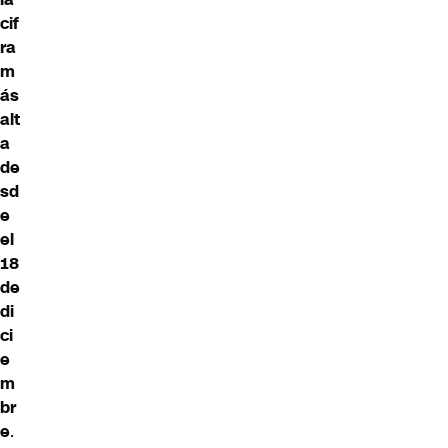
cif
ra
m
ás
alt
a
de
sd
e
el
18
de
di
ci
e
m
br
e
.