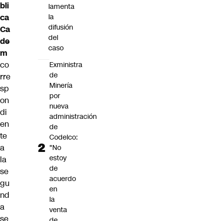
bli
lamenta
ca
la
difusión
Ca
del
de
caso
m
co
Exministra
de
rre
Minería
sp
por
on
nueva
di
administración
en
de
te
Codelco:
a
"No
estoy
la
de
se
acuerdo
gu
en
nd
la
a
venta
se
de