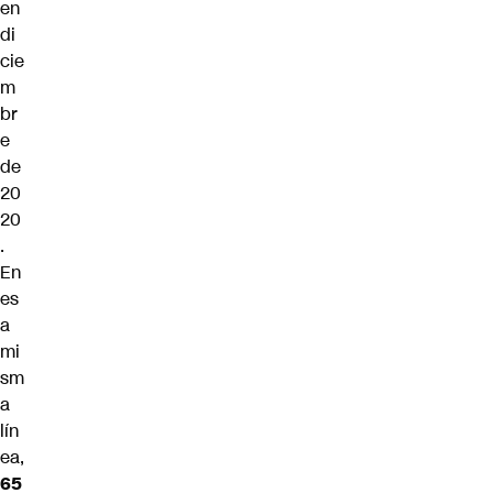
en
di
cie
m
br
e
de
20
20
.
En
es
a
mi
sm
a
lín
ea,
65