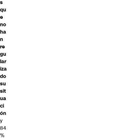
s
qu
e
no
ha
n
re
gu
lar
iza
do
su
sit
ua
ci
ón
y
84
%