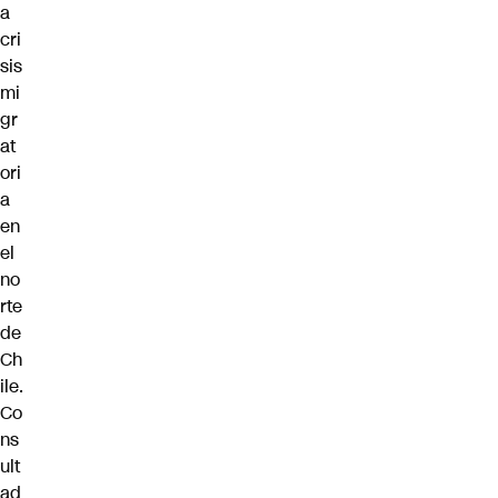
a
cri
sis
mi
gr
at
ori
a
en
el
no
rte
de
Ch
ile.
Co
ns
ult
ad