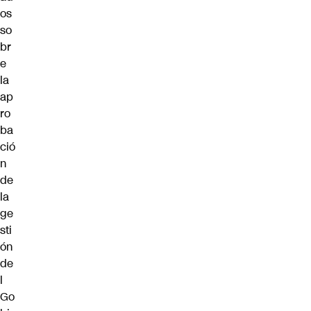
os
so
br
e
la
ap
ro
ba
ció
n
de
la
ge
sti
ón
de
l
Go