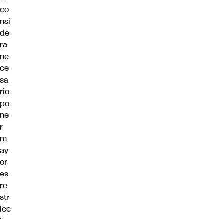
co
nsi
de
ra
ne
ce
sa
rio
po
ne
r
m
ay
or
es
re
str
icc