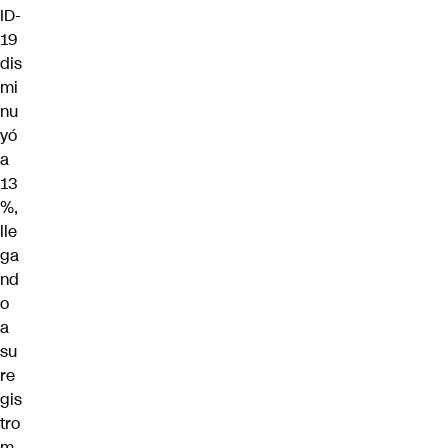
ID-
19
dis
mi
nu
yó
a
13
%,
lle
ga
nd
o
a
su
re
gis
tro
m