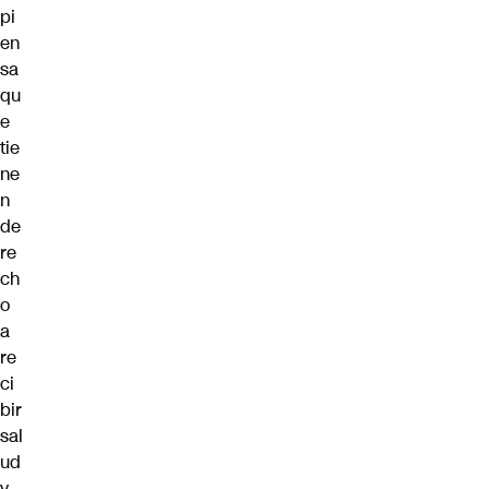
pi
en
sa
qu
e
tie
ne
n
de
re
ch
o
a
re
ci
bir
sal
ud
y