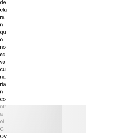
de
cla
ra
n
qu
e
no
se
va
cu
na
ría
n
co
ntr
a
el
C
OV