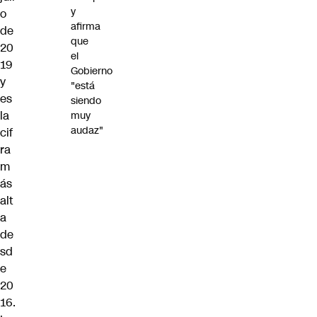
y
o
afirma
de
que
20
el
19
Gobierno
y
"está
es
siendo
la
muy
audaz"
cif
ra
m
ás
alt
a
de
sd
e
20
16.