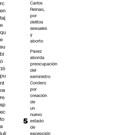
rc
Carlos
Reinao,
en
por
taj
delitos
e
sexuales
qu
y
e
aborto
su
Pavez
bi
aborda
ó
preocupación
16
del
pu
exministro
nt
Cordero
por
os
creación
re
de
sp
un
ec
nuevo
to
estado
a
de
juli
excepción