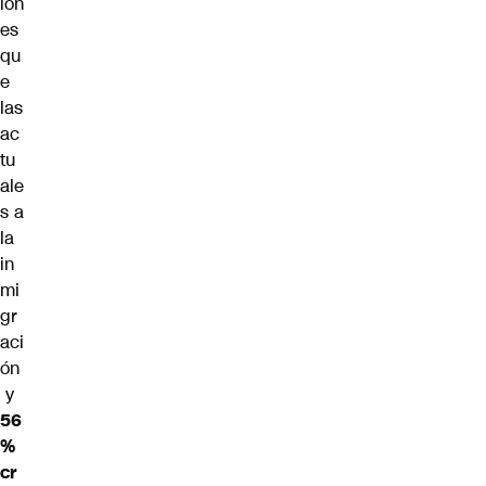
ion
es
qu
e
las
ac
tu
ale
s a
la
in
mi
gr
aci
ón
y
56
%
cr