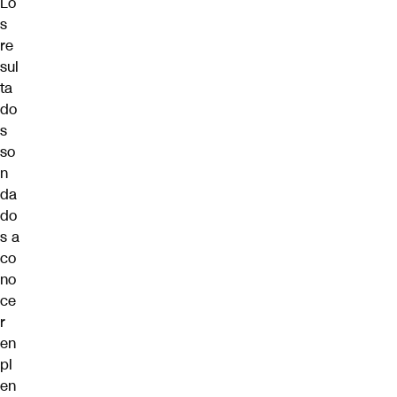
Lo
s
re
sul
ta
do
s
so
n
da
do
s a
co
no
ce
r
en
pl
en