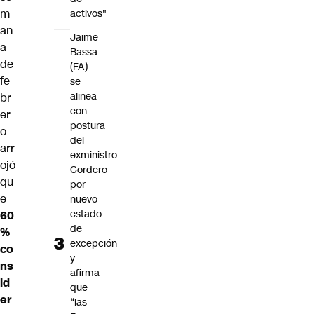
m
activos"
an
Jaime
a
Bassa
de
(FA)
fe
se
alinea
br
con
er
postura
o
del
arr
exministro
ojó
Cordero
qu
por
e
nuevo
estado
60
de
%
excepción
co
y
ns
afirma
id
que
er
“las