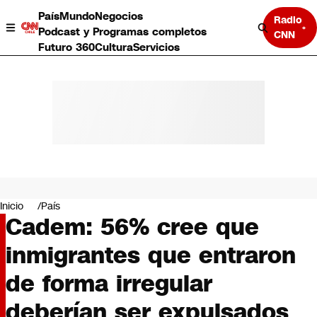
País
Mundo
Negocios
Radio
Podcast y Programas completos
CNN
Futuro 360
Cultura
Servicios
País
Mundo
Negocios
Inicio
País
Cadem: 56% cree que
Deportes
Programas completos
inmigrantes que entraron
Cultura
Servicios
de forma irregular
Bits
CNN Data
deberían ser expulsados
CNN tiempo