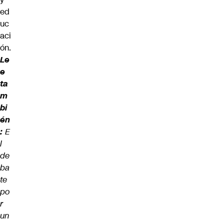
ed
uc
aci
ón.
Le
e
ta
m
bi
én
:
E
l
de
ba
te
po
r
un