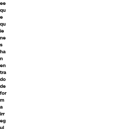
ee
qu
e
qu
ie
ne
s
ha
n
en
tra
do
de
for
m
a
irr
eg
ul