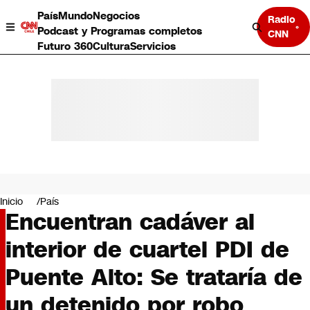
País
Mundo
Negocios
Radio
Podcast y Programas completos
CNN
Futuro 360
Cultura
Servicios
País
Mundo
Negocios
Inicio
País
Encuentran cadáver al
Deportes
Programas completos
interior de cuartel PDI de
Cultura
Servicios
Puente Alto: Se trataría de
Bits
CNN Data
un detenido por robo
CNN tiempo