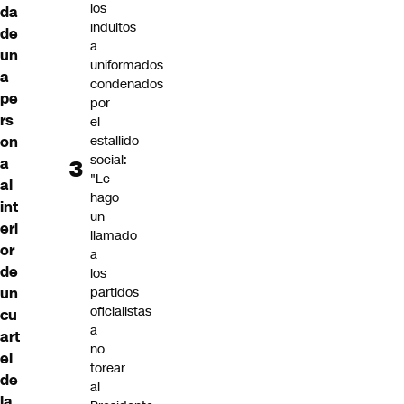
los
da
indultos
de
a
un
uniformados
a
condenados
pe
por
rs
el
estallido
on
social:
a
"Le
al
hago
int
un
eri
llamado
or
a
de
los
partidos
un
oficialistas
cu
a
art
no
el
torear
de
al
la