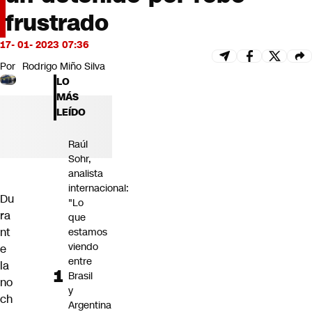
Futuro 360
frustrado
Opinión
17- 01- 2023 07:36
Por
Rodrigo Miño Silva
LO
MÁS
LEÍDO
Raúl
Sohr,
analista
internacional:
Du
"Lo
ra
que
nt
estamos
viendo
e
entre
la
Brasil
no
y
ch
Argentina