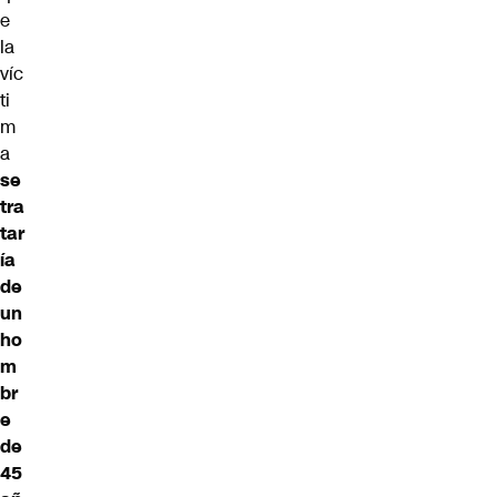
e
la
víc
ti
m
a
se
tra
tar
ía
de
un
ho
m
br
e
de
45