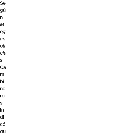
Se
gú
n
M
eg
an
oti
cia
s
,
Ca
ra
bi
ne
ro
s
in
di
có
qu