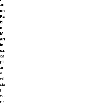
Ju
an
Pa
bl
o
M
art
ín
ez
,
ca
pit
án
y
ofi
cia
l
de
ro