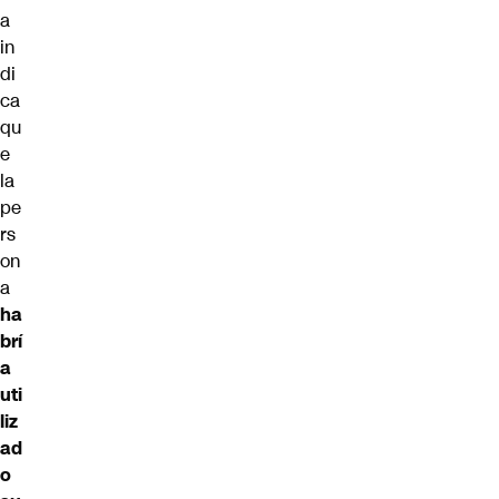
a
in
di
ca
qu
e
la
pe
rs
on
a
ha
brí
a
uti
liz
ad
o