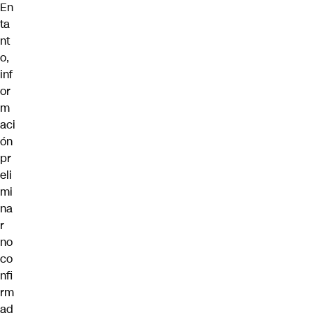
En
ta
nt
o,
inf
or
m
aci
ón
pr
eli
mi
na
r
no
co
nfi
rm
ad