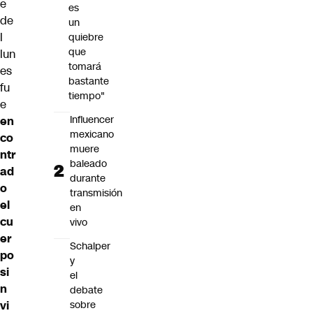
e
es
de
un
l
quiebre
que
lun
tomará
es
bastante
fu
tiempo"
e
Influencer
en
mexicano
co
muere
ntr
baleado
ad
durante
o
transmisión
el
en
cu
vivo
er
Schalper
po
y
si
el
n
debate
sobre
vi