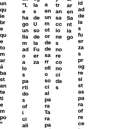
id
un
a
"L
la
tr
ar
ad
qu
en
e
s
an
en
de
ie
un
ha
de
sa
Sa
la
br
m
go
U
cc
nt
s
e
ot
un
so
io
ia
fu
qu
or
lla
de
ne
go
er
e
de
m
la
s
za
to
de
ad
Fu
no
s
m
sa
o
er
re
pr
ar
rr
a
za
co
og
á
oll
lo
no
re
ba
o
s
ci
si
st
so
pa
da
st
an
ci
rti
s
as
te
al
do
pa
ti
pa
s
ra
e
ra
of
of
m
Ta
i
re
po
ra
ci
ce
"
pa
ali