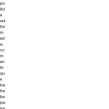
po
licí
a
uni
for
m
ad
a,
co
m
en
tó
qu
e
los
tra
ba
jos
inv