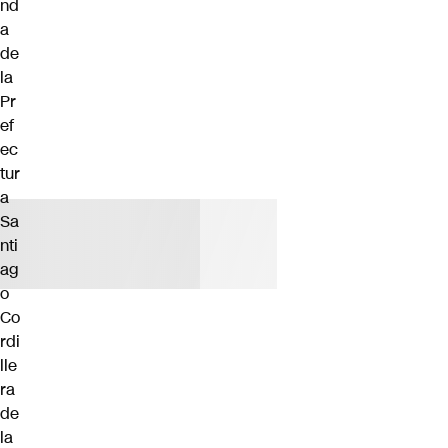
nd
a
de
la
Pr
ef
ec
tur
a
Sa
nti
ag
o
Co
rdi
lle
ra
de
la