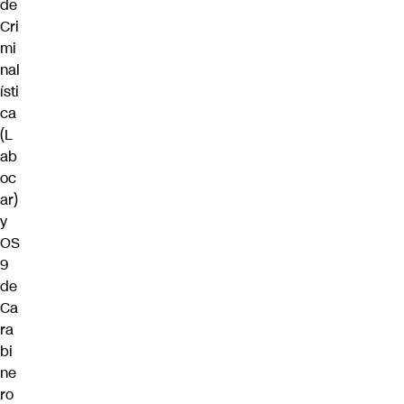
de
Cri
mi
nal
ísti
ca
(L
ab
oc
ar)
y
OS
9
de
Ca
ra
bi
ne
ro