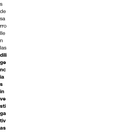
s
de
sa
rro
lle
n
las
dili
ge
nc
ia
s
in
ve
sti
ga
tiv
as
.