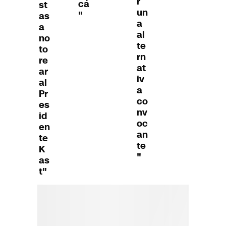
r
cá
st
un
"
as
a
a
al
no
te
to
rn
re
at
ar
iv
al
a
Pr
co
es
nv
id
oc
en
an
te
te
K
"
as
t"