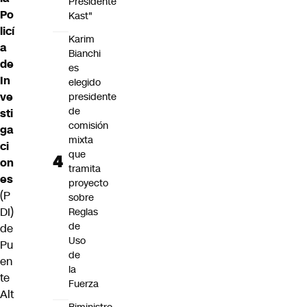
Presidente
Po
Kast"
licí
Karim
a
Bianchi
de
es
In
elegido
ve
presidente
de
sti
comisión
ga
mixta
ci
que
on
tramita
es
proyecto
(P
sobre
DI)
Reglas
de
de
Uso
Pu
de
en
la
te
Fuerza
Alt