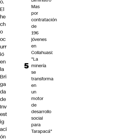
Biministro
o.
Mas
El
por
he
contratación
ch
de
o
196
oc
jóvenes
en
urr
Collahuasi:
ió
"La
en
minería
la
se
Bri
transforma
ga
en
da
un
motor
de
de
Inv
desarrollo
est
social
ig
para
aci
Tarapacá"
ón