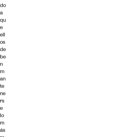
do
a
qu
e
ell
os
de
be
n
m
an
te
ne
rs
e
lo
m
ás