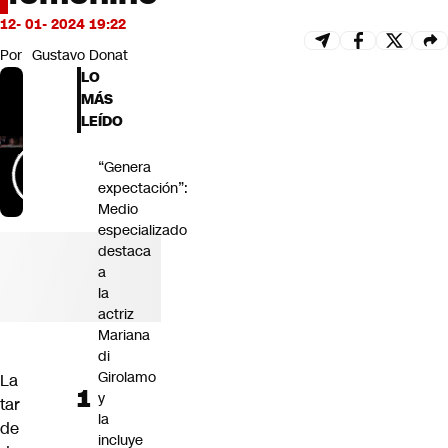
Futuro 360
12- 01- 2024 19:22
Opinión
Por
Gustavo Donat
LO
MÁS
LEÍDO
“Genera
expectación”:
Medio
especializado
destaca
a
la
actriz
Mariana
di
Girolamo
La
y
tar
la
de
incluye