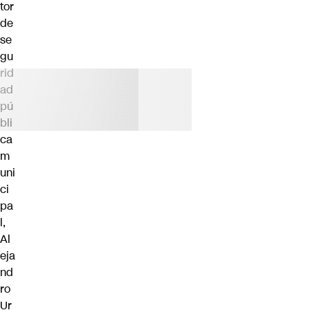
tor
de
se
gu
rid
ad
pú
bli
ca
m
uni
ci
pa
l,
Al
eja
nd
ro
Ur