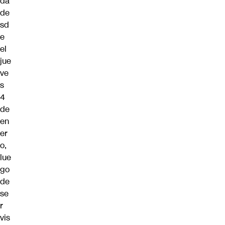
da
de
sd
e
el
jue
ve
s
4
de
en
er
o,
lue
go
de
se
r
vis