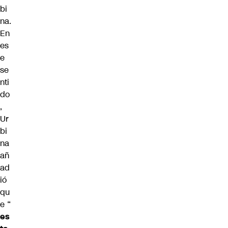
bi
na.
En
es
e
se
nti
do
,
Ur
bi
na
añ
ad
ió
qu
e “
es