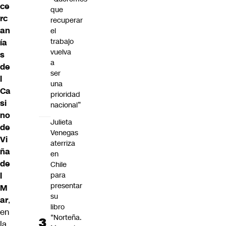
ce
que
rc
recuperar
an
el
trabajo
ía
vuelva
s
a
de
ser
l
una
Ca
prioridad
si
nacional”
no
Julieta
de
Venegas
Vi
aterriza
ña
en
de
Chile
l
para
presentar
M
su
ar
,
libro
en
“Norteña.
la