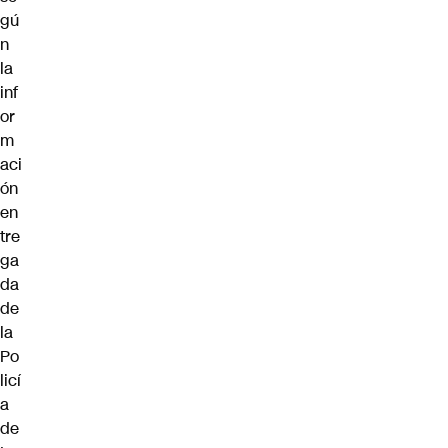
gú
n
la
inf
or
m
aci
ón
en
tre
ga
da
de
la
Po
licí
a
de