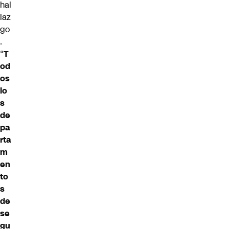
hal
laz
go
.
“
T
od
os
lo
s
de
pa
rta
m
en
to
s
de
se
gu