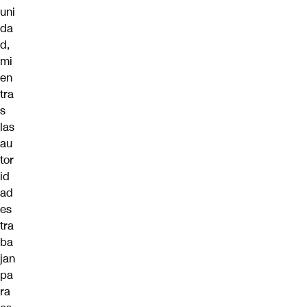
uni
da
d,
mi
en
tra
s
las
au
tor
id
ad
es
tra
ba
jan
pa
ra