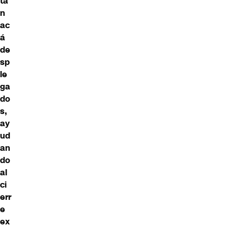
tá
n
ac
á
de
sp
le
ga
do
s,
ay
ud
an
do
al
ci
err
e
ex