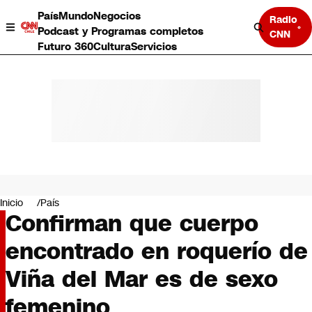
País
Mundo
Negocios
Radio
Podcast y Programas completos
CNN
Futuro 360
Cultura
Servicios
País
Mundo
Negocios
Inicio
País
Confirman que cuerpo
Deportes
Programas completos
encontrado en roquerío de
Cultura
Servicios
Viña del Mar es de sexo
Bits
CNN Data
femenino
CNN tiempo