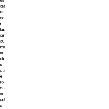
es
cla
re
ce
r
las
cir
cu
nst
an
cia
s
qu
e
ro
de
an
est
e