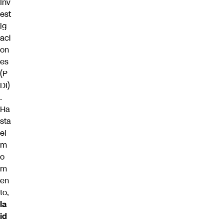
Inv
est
ig
aci
on
es
(P
DI)
.
Ha
sta
el
m
o
m
en
to,
la
id