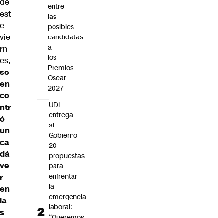
de
entre
est
las
e
posibles
vie
candidatas
a
rn
los
es,
Premios
se
Oscar
en
2027
co
UDI
ntr
entrega
ó
al
un
Gobierno
ca
20
dá
propuestas
ve
para
enfrentar
r
la
en
emergencia
la
laboral:
s
“Queremos