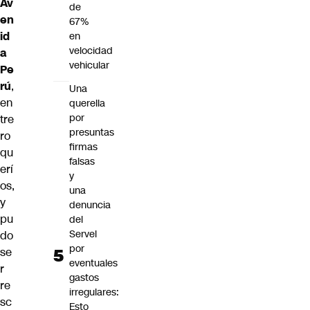
Av
de
en
67%
id
en
velocidad
a
vehicular
Pe
rú
,
Una
en
querella
por
tre
presuntas
ro
firmas
qu
falsas
erí
y
os,
una
y
denuncia
pu
del
Servel
do
por
se
eventuales
r
gastos
re
irregulares:
sc
Esto