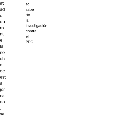
at
se
ad
sabe
de
o
la
du
investigación
ra
contra
nt
el
e
PDG
la
no
ch
e
de
est
a
jor
na
da
,
se