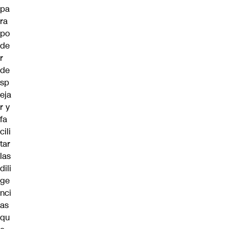
pa
ra
po
de
r
de
sp
eja
r y
fa
cili
tar
las
dili
ge
nci
as
qu