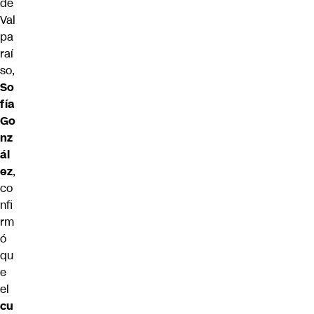
de
Val
pa
raí
so,
So
fía
Go
nz
ál
ez
,
co
nfi
rm
ó
qu
e
el
cu