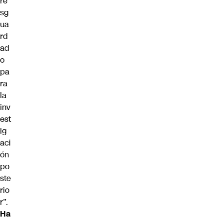
re
sg
ua
rd
ad
o
pa
ra
la
inv
est
ig
aci
ón
po
ste
rio
r”.
Ha