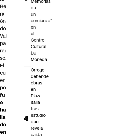
Memorias
Re
de
gi
un
ón
comienzo”
en
de
el
Val
Centro
pa
Cultural
raí
La
so
.
Moneda
El
Orrego
cu
defiende
er
obras
po
en
fu
Plaza
e
Italia
tras
ha
estudio
lla
que
do
revela
en
caída