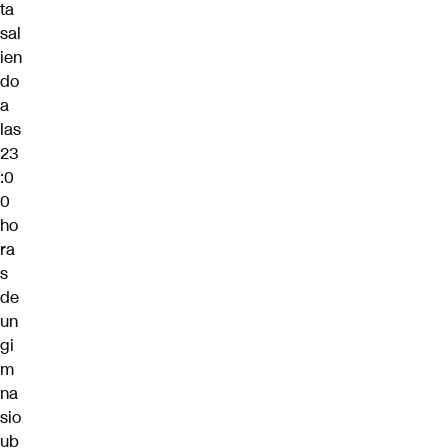
ta
sal
ien
do
a
las
23
:0
0
ho
ra
s
de
un
gi
m
na
sio
ub