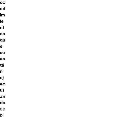
oc
ed
im
ie
nt
os
qu
e
se
es
tá
n
ej
ec
ut
an
do
de
bi