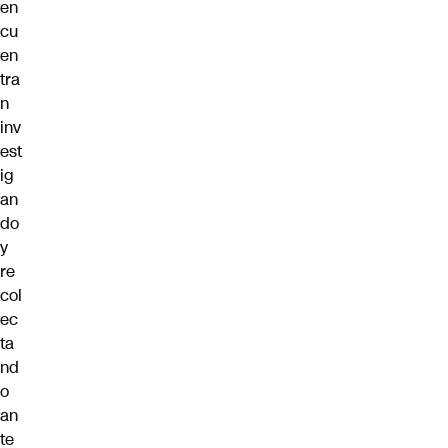
en
cu
en
tra
n
inv
est
ig
an
do
y
re
col
ec
ta
nd
o
an
te