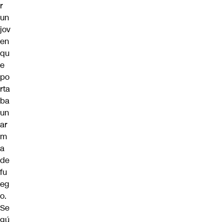
r
un
jov
en
qu
e
po
rta
ba
un
ar
m
a
de
fu
eg
o.
Se
gú