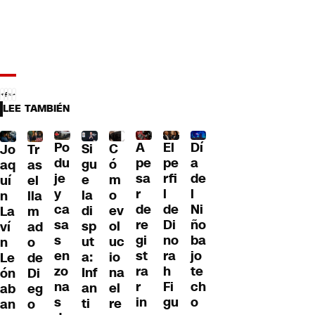
LEE TAMBIÉN
Po
A
El
Dí
C
Si
Jo
Tr
du
pe
pe
a
ó
gu
aq
as
je
sa
rfi
de
m
e
uí
el
y
r
l
l
o
la
n
lla
ca
de
de
Ni
ev
di
La
m
sa
re
Di
ño
ol
sp
ví
ad
s
gi
no
ba
uc
ut
n
o
en
st
ra
jo
io
a:
Le
de
zo
ra
h
te
na
Inf
ón
Di
na
r
Fi
ch
el
an
ab
eg
s
in
gu
o
re
ti
an
o