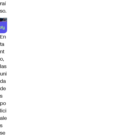
raí
so.
En
ta
nt
o,
las
uni
da
de
s
po
lici
ale
s
se