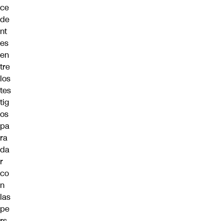
ce
de
nt
es
en
tre
los
tes
tig
os
pa
ra
da
r
co
n
las
pe
rs