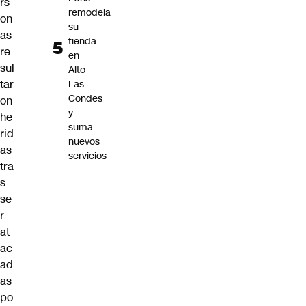
rs
remodela
on
su
as
tienda
re
en
sul
Alto
tar
Las
Condes
on
y
he
suma
rid
nuevos
as
servicios
tra
s
se
r
at
ac
ad
as
po