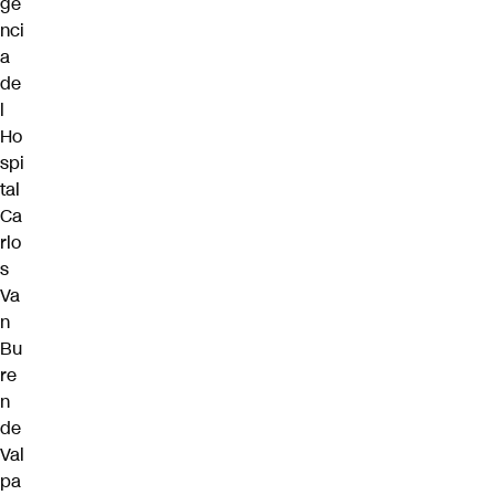
ge
nci
a
de
l
Ho
spi
tal
Ca
rlo
s
Va
n
Bu
re
n
de
Val
pa