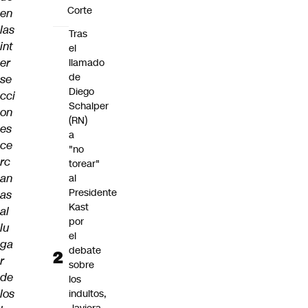
Corte
en
las
Tras
int
el
er
llamado
de
se
Diego
cci
Schalper
on
(RN)
es
a
ce
"no
rc
torear"
an
al
Presidente
as
Kast
al
por
lu
el
ga
debate
r
sobre
de
los
los
indultos,