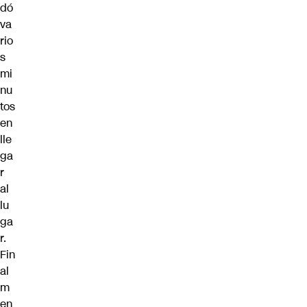
dó
va
rio
s
mi
nu
tos
en
lle
ga
r
al
lu
ga
r.
Fin
al
m
en