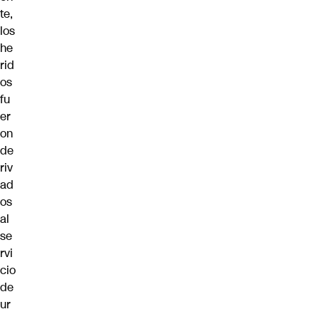
te,
los
he
rid
os
fu
er
on
de
riv
ad
os
al
se
rvi
cio
de
ur