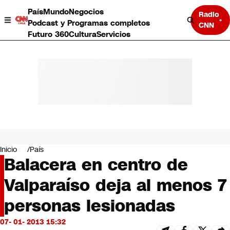
País
Mundo
Negocios
Radio
Podcast y Programas completos
CNN
Futuro 360
Cultura
Servicios
País
Mundo
Negocios
Inicio
País
Balacera en centro de
Deportes
Programas completos
Valparaíso deja al menos 7
Cultura
Servicios
personas lesionadas
Bits
CNN Data
07- 01- 2013 15:32
CNN tiempo