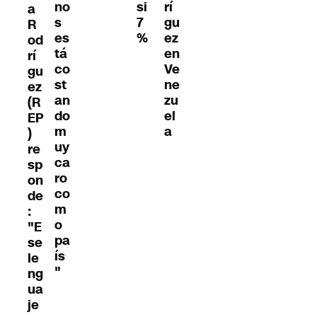
no
si
rí
a
s
7
gu
R
es
%
ez
od
tá
en
rí
co
Ve
gu
st
ne
ez
an
zu
(R
do
el
EP
m
a
)
uy
re
ca
sp
ro
on
co
de
m
:
o
"E
pa
se
ís
le
"
ng
ua
je