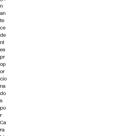
n
an
te
ce
de
nt
es
pr
op
or
cio
na
do
s
po
r
Ca
ra