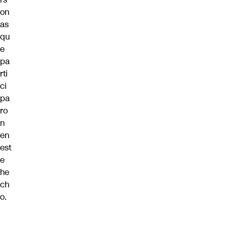
on
as
qu
e
pa
rti
ci
pa
ro
n
en
est
e
he
ch
o.