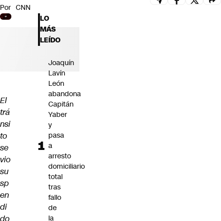
Por
CNN
Futuro 360
LO
Opinión
MÁS
LEÍDO
Joaquín
Lavín
León
abandona
El
Capitán
trá
Yaber
nsi
y
to
pasa
a
se
arresto
vio
domiciliario
su
total
sp
tras
en
fallo
di
de
do
la