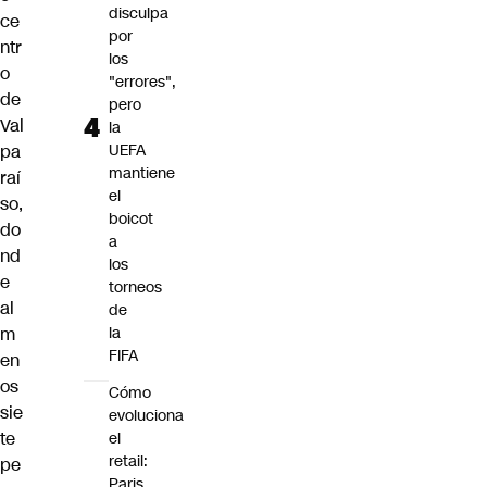
disculpa
ce
por
ntr
los
o
"errores",
de
pero
Val
la
pa
UEFA
mantiene
raí
el
so,
boicot
do
a
nd
los
e
torneos
al
de
m
la
FIFA
en
os
Cómo
sie
evoluciona
te
el
retail:
pe
Paris