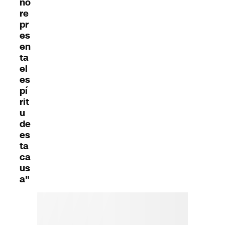
no
re
pr
es
en
ta
el
es
pí
rit
u
de
es
ta
ca
us
a"