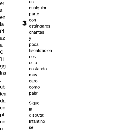
en
er
cualquier
a
parte
en
con
la
estándares
Pl
chantas
az
y
poca
a
fiscalización
O
nos
´Hi
está
gg
costando
ins
muy
,
caro
ub
como
país"
ica
da
Sigue
en
la
pl
disputa:
en
Infantino
se
o