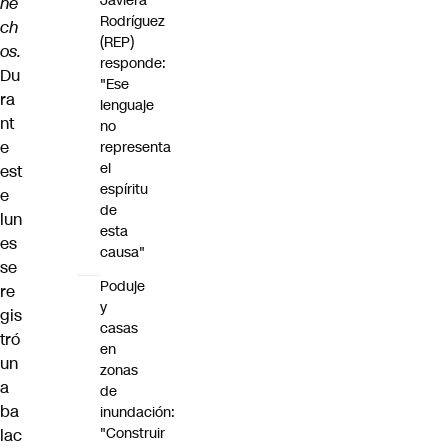
Javiera
he
Rodríguez
ch
(REP)
os.
responde:
Du
"Ese
ra
lenguaje
nt
no
e
representa
el
est
espíritu
e
de
lun
esta
es
causa"
se
Poduje
re
y
gis
casas
tró
en
un
zonas
a
de
ba
inundación:
"Construir
lac