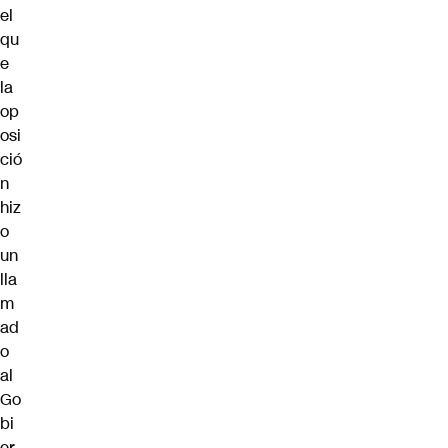
el
qu
e
la
op
osi
ció
n
hiz
o
un
lla
m
ad
o
al
Go
bi
er