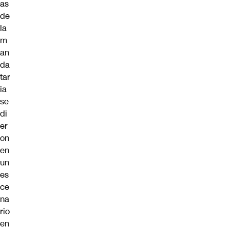
as
de
la
m
an
da
tar
ia
se
di
er
on
en
un
es
ce
na
rio
en