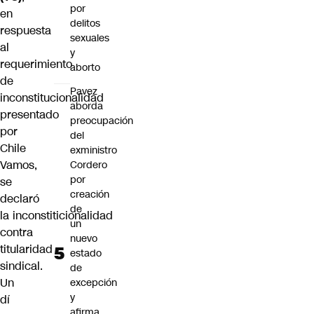
por
en
delitos
respuesta
sexuales
al
y
requerimiento
aborto
de
Pavez
inconstitucionalidad
aborda
presentado
preocupación
por
del
Chile
exministro
Vamos,
Cordero
por
se
creación
declaró
de
la
inconstiticionalidad
un
contra
nuevo
titularidad
estado
sindical
.
de
Un
excepción
y
dí
afirma