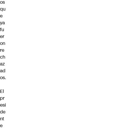
os
qu
e
ya
fu
er
on
re
ch
az
ad
os.
El
pr
esi
de
nt
e