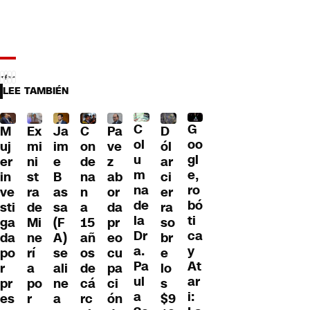
LEE TAMBIÉN
C
G
M
Ex
Ja
C
Pa
D
ol
oo
uj
mi
im
on
ve
ól
u
gl
er
ni
e
de
z
ar
m
e,
in
st
B
na
ab
ci
na
ro
ve
ra
as
n
or
er
de
bó
sti
de
sa
a
da
ra
la
ti
ga
Mi
(F
15
pr
so
Dr
ca
da
ne
A)
añ
eo
br
a.
y
po
rí
se
os
cu
e
Pa
At
r
a
ali
de
pa
lo
ul
ar
pr
po
ne
cá
ci
s
a
i:
es
r
a
rc
ón
$9