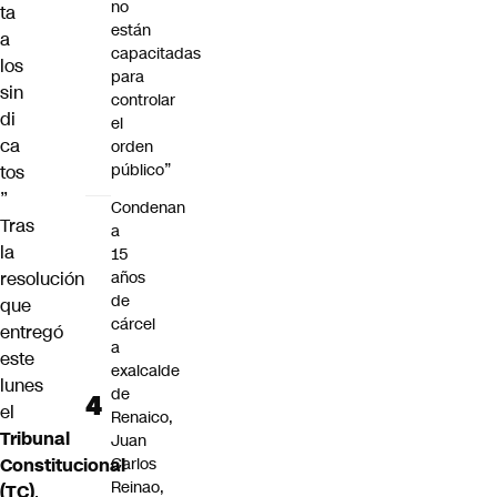
no
ta
están
a
capacitadas
los
para
sin
controlar
di
el
ca
orden
público”
tos
”
Condenan
Tras
a
la
15
resolución
años
de
que
cárcel
entregó
a
este
exalcalde
lunes
de
el
Renaico,
Tribunal
Juan
Constitucional
Carlos
Reinao,
(TC)
,