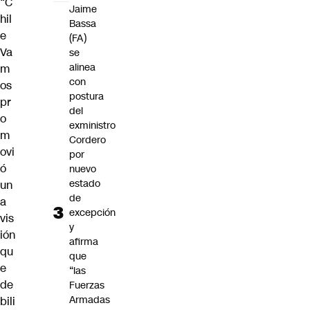
“C
Jaime
hil
Bassa
e
(FA)
Va
se
alinea
m
con
os
postura
pr
del
o
exministro
m
Cordero
ovi
por
ó
nuevo
estado
un
de
a
excepción
vis
y
ión
afirma
qu
que
e
“las
de
Fuerzas
Armadas
bili