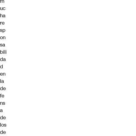
m
uc
ha
re
sp
on
sa
bili
da
d
en
la
de
fe
ns
a
de
los
de