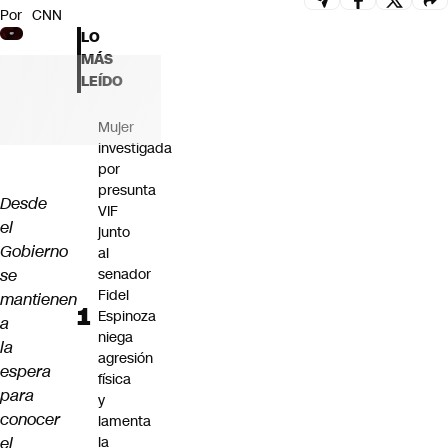
Por
CNN
Futuro 360
LO
Opinión
MÁS
LEÍDO
Mujer
investigada
por
presunta
Desde
VIF
el
junto
Gobierno
al
se
senador
Fidel
mantienen
Espinoza
a
niega
la
agresión
espera
física
para
y
conocer
lamenta
el
la