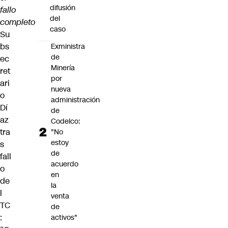
difusión
fallo
del
completo
caso
Su
bs
Exministra
de
ec
Minería
ret
por
ari
nueva
o
administración
Dí
de
az
Codelco:
tra
"No
estoy
s
de
fall
acuerdo
o
en
de
la
l
venta
TC
de
:
activos"