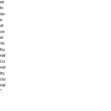
se
lo
qu
e
di
ce
el
Tri
bu
nal
Co
nst
itu
cio
nal
”.