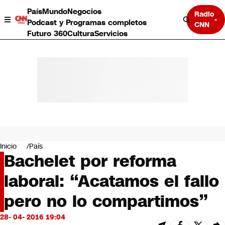
País
Mundo
Negocios
Radio
Podcast y Programas completos
CNN
Futuro 360
Cultura
Servicios
País
Mundo
Negocios
Inicio
País
Bachelet por reforma
Deportes
Programas completos
laboral: “Acatamos el fallo
Cultura
Servicios
pero no lo compartimos”
Bits
CNN Data
28- 04- 2016 19:04
CNN tiempo