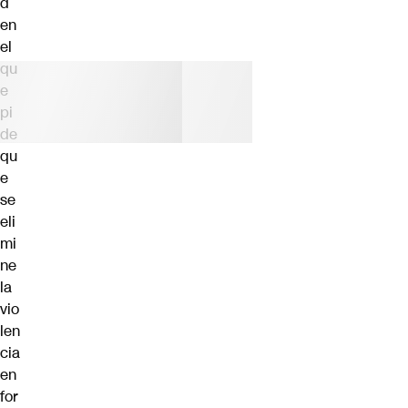
d
en
el
qu
e
pi
de
qu
e
se
eli
mi
ne
la
vio
len
cia
en
for