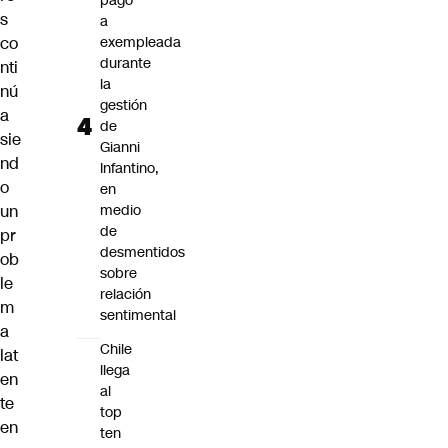
pago
s
a
co
exempleada
durante
nti
la
nú
gestión
a
de
sie
Gianni
nd
Infantino,
o
en
un
medio
de
pr
desmentidos
ob
sobre
le
relación
m
sentimental
a
Chile
lat
llega
en
al
te
top
en
ten