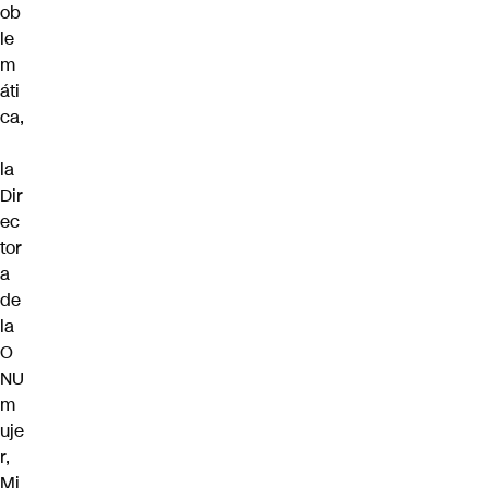
ob
le
m
áti
ca,
la
Dir
ec
tor
a
de
la
O
NU
m
uje
r,
Mi