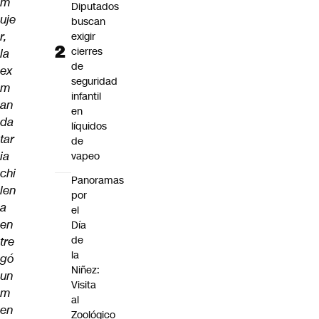
m
Diputados
uje
buscan
r,
exigir
cierres
la
de
ex
seguridad
m
infantil
an
en
da
líquidos
tar
de
ia
vapeo
chi
Panoramas
len
por
a
el
en
Día
de
tre
la
gó
Niñez:
un
Visita
m
al
en
Zoológico