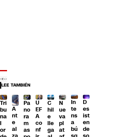
LEE TAMBIÉN
D
In
U
Tri
Pa
C
N
A
es
te
EF
bu
no
hil
ue
nt
ist
ns
A
na
ra
e
va
e
en
a
co
l
m
lle
pl
al
de
bú
nf
or
as
ga
at
za
so
sq
ir
de
po
al
af