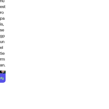
nu
est
ro
pa
ís,
se
gp
un
el
Se
rm
an.