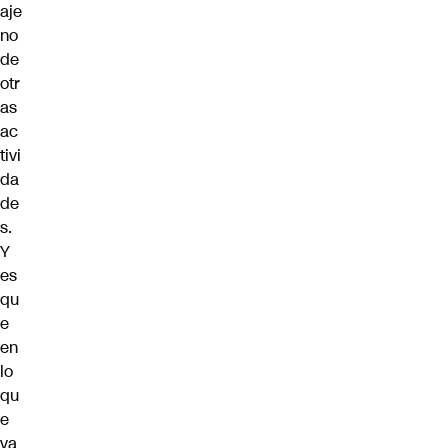
aje
no
de
otr
as
ac
tivi
da
de
s.
Y
es
qu
e
en
lo
qu
e
va