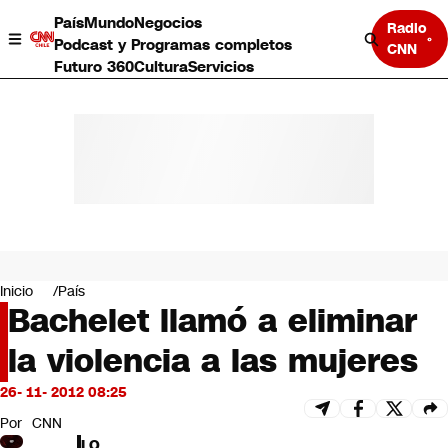
País
Mundo
Negocios
Radio
Podcast y Programas completos
CNN
Futuro 360
Cultura
Servicios
País
Mundo
Negocios
Inicio
País
Bachelet llamó a eliminar
Deportes
Programas completos
la violencia a las mujeres
Cultura
Servicios
26- 11- 2012 08:25
Bits
CNN Data
Por
CNN
CNN tiempo
LO