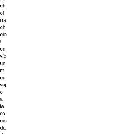
ch
el
Ba
ch
ele
t,
en
vío
un
m
en
saj
e
a
la
so
cie
da