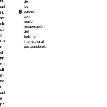
nu
de
est
los
países
ra
con
so
mayor
cie
recuperación
da
del
d.
turismo
Co
internacional
n
postpandemia
el
fin
de
eli
mi
na
r
est
a
pr