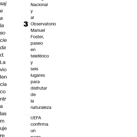
saj
Nacional
e
y
al
a
Observatorio
la
Manuel
so
Foster,
cie
paseo
da
en
d.
teleférico
La
y
seis
vio
lugares
len
para
cia
disfrutar
co
de
ntr
la
a
naturaleza
las
UEFA
m
confirma
uje
un
re