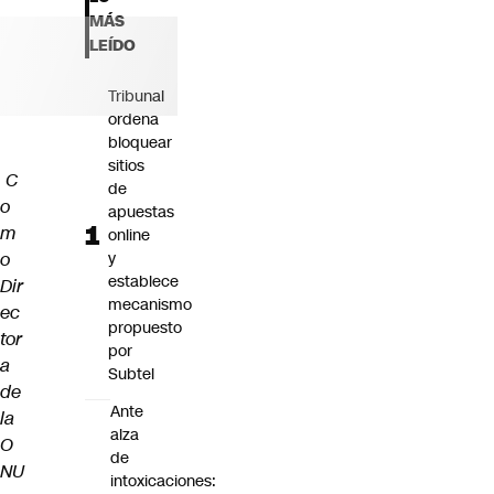
Futuro 360
MÁS
Opinión
LEÍDO
Tribunal
ordena
bloquear
sitios
C
de
o
apuestas
m
online
o
y
establece
Dir
mecanismo
ec
propuesto
tor
por
a
Subtel
de
Ante
la
alza
O
de
NU
intoxicaciones: