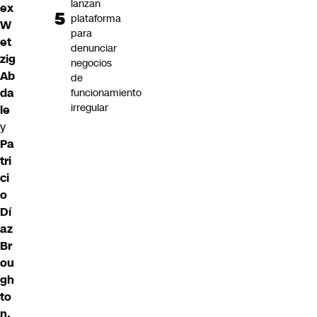
lanzan
ex
plataforma
W
para
et
denunciar
zig
negocios
Ab
de
da
funcionamiento
irregular
le
y
Pa
tri
ci
o
Dí
az
Br
ou
gh
to
n.