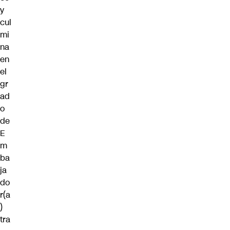
y
cul
mi
na
en
el
gr
ad
o
de
E
m
ba
ja
do
r(a
)
tra