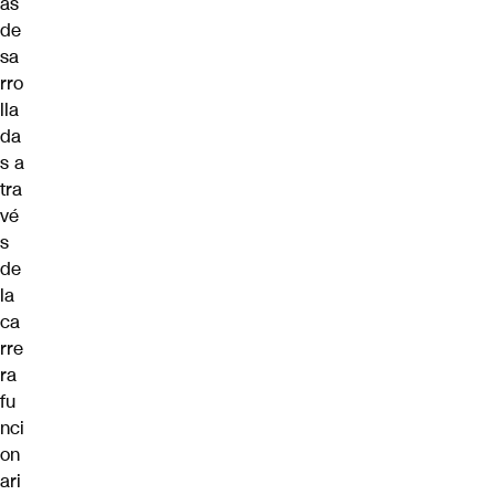
as
de
sa
rro
lla
da
s a
tra
vé
s
de
la
ca
rre
ra
fu
nci
on
ari