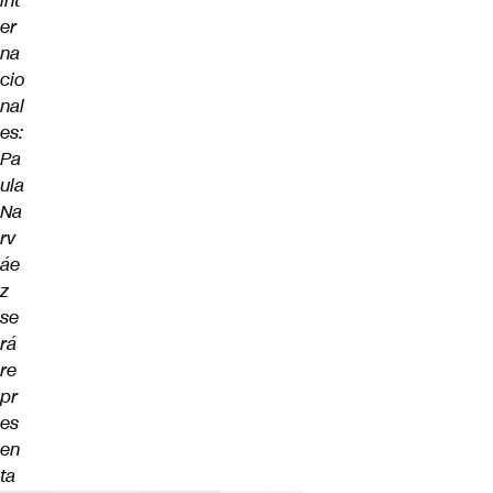
int
er
na
cio
nal
es:
Pa
ula
Na
rv
áe
z
se
rá
re
pr
es
en
ta