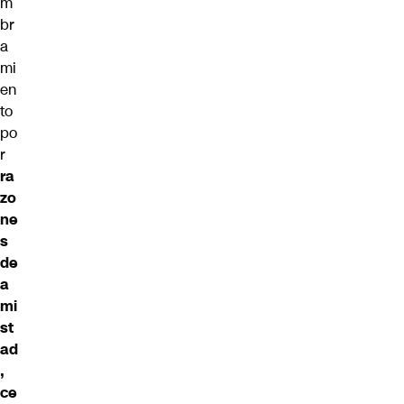
m
br
a
mi
en
to
po
r
ra
zo
ne
s
de
a
mi
st
ad
,
ce