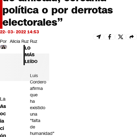
Futuro 360
política o por derrotas
Opinión
electorales”
22- 03- 2022 14:53
Por
Alicia Ruz Ruz
LO
MÁS
LEÍDO
Luis
Cordero
afirma
que
La
ha
As
existido
oc
una
"falta
ia
de
ci
humanidad"
ón