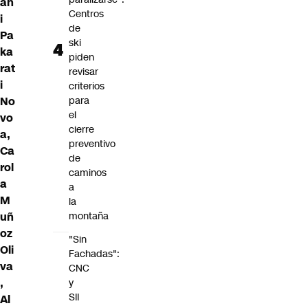
ah
Centros
i
de
Pa
ski
ka
piden
rat
revisar
i
criterios
para
No
el
vo
cierre
a,
preventivo
Ca
de
rol
caminos
a
a
M
la
montaña
uñ
oz
"Sin
Oli
Fachadas":
va
CNC
,
y
SII
Al