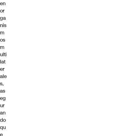
en
or
ga
nis
m
os
m
ulti
lat
er
ale
s,
as
eg
ur
an
do
qu
e