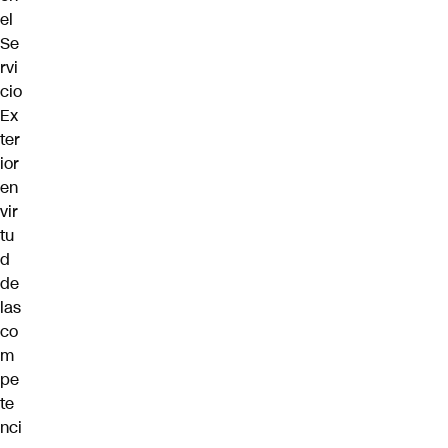
el
Se
rvi
cio
Ex
ter
ior
en
vir
tu
d
de
las
co
m
pe
te
nci