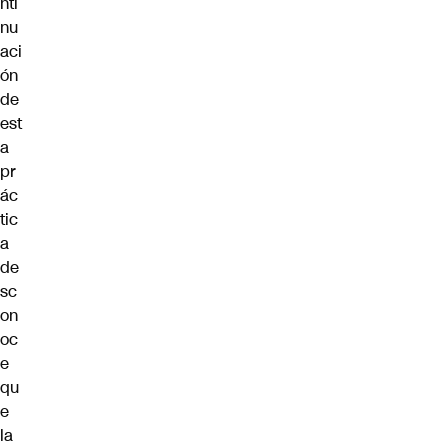
nti
nu
aci
ón
de
est
a
pr
ác
tic
a
de
sc
on
oc
e
qu
e
la