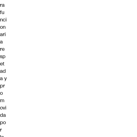
ra
fu
nci
on
ari
a
re
sp
et
ad
a y
pr
o
m
ovi
da
po
r