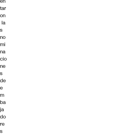
en
tar
on
la
s
no
mi
na
cio
ne
s
de
e
m
ba
ja
do
re
s