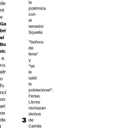
la
de
polémica
nt
con
e
el
Ga
senador
bri
Squella
el
"Señora
Bo
de
ric
feria"
a
y
cu
"se
atr
le
salió
o
lo
fu
poblacional":
nci
Ferias
on
Libres
ari
rechazan
os
dichos
de
de
Camila
l