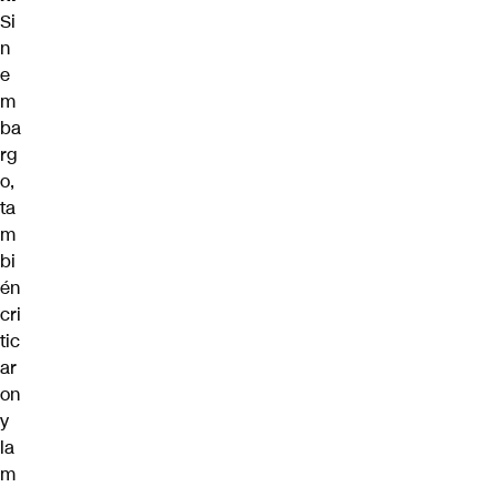
Si
n
e
m
ba
rg
o,
ta
m
bi
én
cri
tic
ar
on
y
la
m