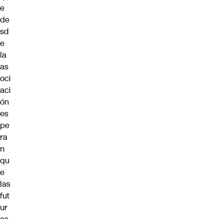
e
de
sd
e
la
as
oci
aci
ón
es
pe
ra
n
qu
e
las
fut
ur