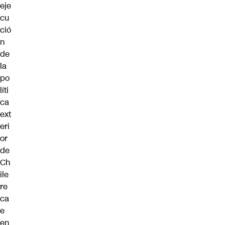
eje
cu
ció
n
de
la
po
líti
ca
ext
eri
or
de
Ch
ile
re
ca
e
en