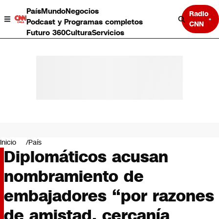
País
Mundo
Negocios
Radio
Podcast y Programas completos
CNN
Futuro 360
Cultura
Servicios
País
Mundo
Negocios
Inicio
País
Diplomáticos acusan
Deportes
Programas completos
nombramiento de
Cultura
Servicios
embajadores “por razones
Bits
CNN Data
de amistad, cercanía
CNN tiempo