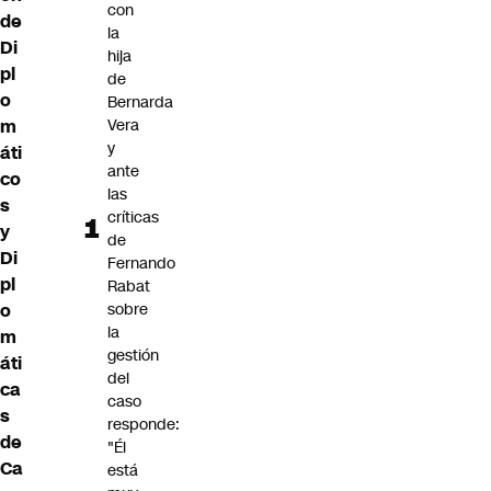
con
de
la
Di
hija
pl
de
o
Bernarda
Vera
m
y
áti
ante
co
las
s
críticas
y
de
Di
Fernando
pl
Rabat
sobre
o
la
m
gestión
áti
del
ca
caso
s
responde:
de
"Él
Ca
está