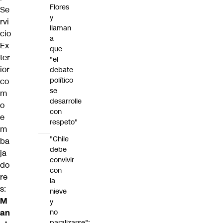
Flores
Se
y
rvi
llaman
cio
a
Ex
que
ter
"el
ior
debate
político
co
se
m
desarrolle
o
con
e
respeto"
m
"Chile
ba
debe
ja
convivir
do
con
re
la
s:
nieve
M
y
no
an
paralizarse":