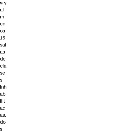
s
y
al
m
en
os
15
sal
as
de
cla
se
s
inh
ab
ilit
ad
as,
do
s