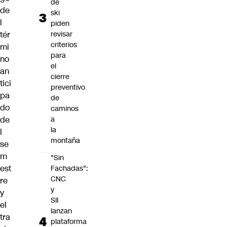
de
de
ski
l
piden
tér
revisar
criterios
mi
para
no
el
an
cierre
tici
preventivo
pa
de
do
caminos
de
a
la
l
montaña
se
m
"Sin
est
Fachadas":
CNC
re
y
y
SII
el
lanzan
tra
plataforma