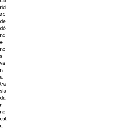
cla
rid
ad
de
dó
nd
e
no
s
va
n
a
tra
sla
da
r,
no
est
a