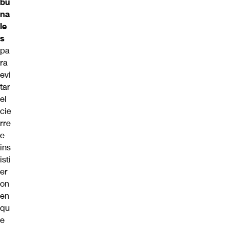
bu
na
le
s
pa
ra
evi
tar
el
cie
rre
e
ins
isti
er
on
en
qu
e