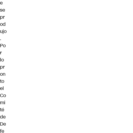
e
se
pr
od
ujo
.
Po
r
lo
pr
on
to
el
Co
mi
té
de
De
fe