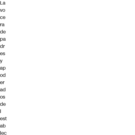
La
vo
ce
ra
de
pa
dr
es
y
ap
od
er
ad
os
de
l
est
ab
lec