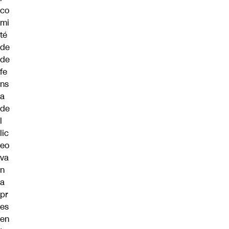
co
mi
té
de
de
fe
ns
a
de
l
lic
eo
va
n
a
pr
es
en