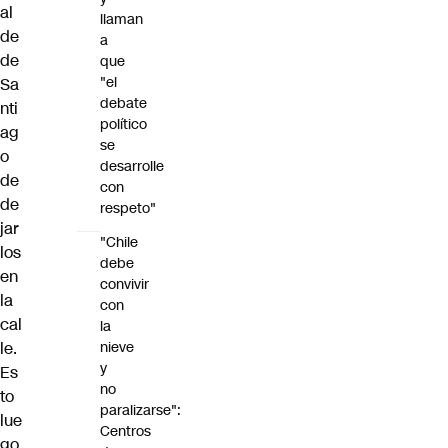
al
llaman
de
a
de
que
"el
Sa
debate
nti
político
ag
se
o
desarrolle
de
con
de
respeto"
jar
"Chile
los
debe
en
convivir
la
con
cal
la
le.
nieve
y
Es
no
to
paralizarse":
lue
Centros
go