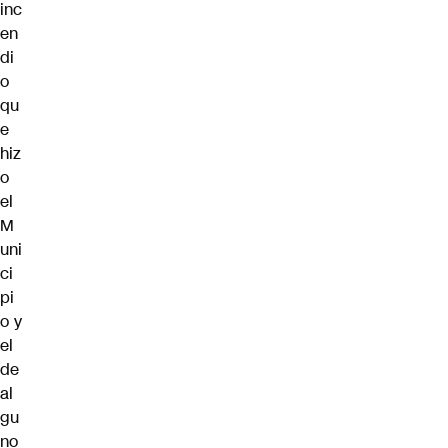
inc
en
di
o
qu
e
hiz
o
el
M
uni
ci
pi
o y
el
de
al
gu
no