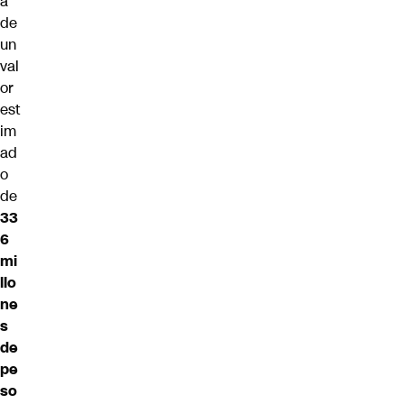
a
de
un
val
or
est
im
ad
o
de
33
6
mi
llo
ne
s
de
pe
so