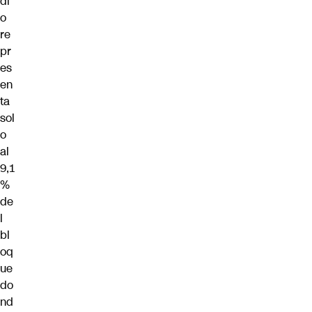
di
o
re
pr
es
en
ta
sol
o
al
9,1
%
de
l
bl
oq
ue
do
nd