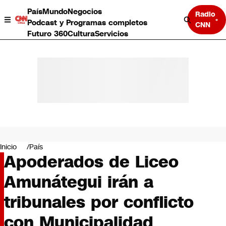
País
Mundo
Negocios
Radio
Podcast y Programas completos
CNN
Futuro 360
Cultura
Servicios
País
Mundo
Negocios
Inicio
País
Apoderados de Liceo
Deportes
Programas completos
Amunátegui irán a
Cultura
Servicios
tribunales por conflicto
Bits
CNN Data
con Municipalidad
CNN tiempo