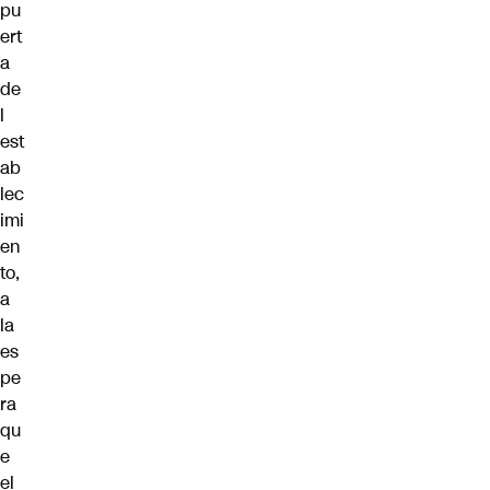
pu
ert
a
de
l
est
ab
lec
imi
en
to,
a
la
es
pe
ra
qu
e
el