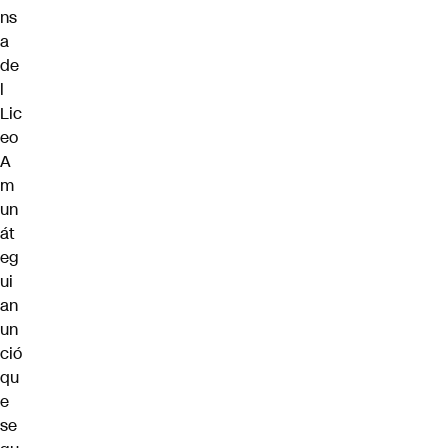
ns
a
de
l
Lic
eo
A
m
un
át
eg
ui
an
un
ció
qu
e
se