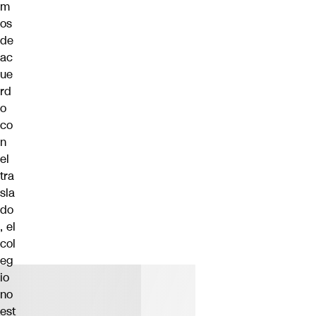
m
os
de
ac
ue
rd
o
co
n
el
tra
sla
do
, el
col
eg
io
no
est