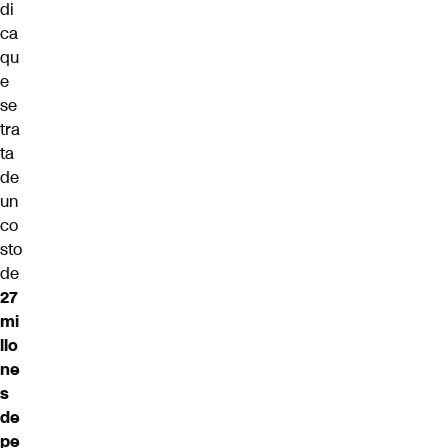
di
ca
qu
e
se
tra
ta
de
un
co
sto
de
27
mi
llo
ne
s
de
pe