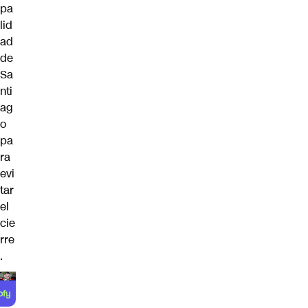
pa
lid
ad
de
Sa
nti
ag
o
pa
ra
evi
tar
el
cie
rre
.