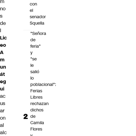
m
con
no
el
s
senador
de
Squella
l
"Señora
Lic
de
eo
feria"
A
y
"se
m
le
un
salió
át
lo
eg
poblacional":
ui
Ferias
ac
Libres
us
rechazan
dichos
ar
de
on
Camila
al
Flores
alc
y