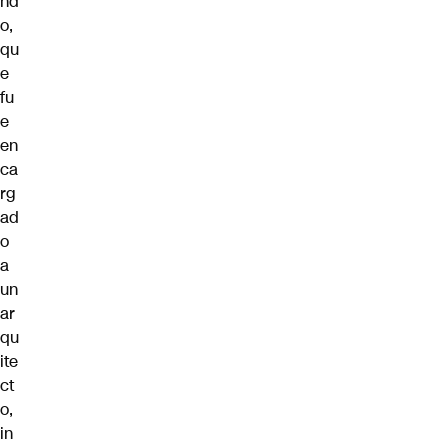
nd
o,
qu
e
fu
e
en
ca
rg
ad
o
a
un
ar
qu
ite
ct
o,
in