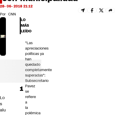
Futuro 360
28- 06- 2018 21:12
Opinión
Por
CNN
LO
MÁS
LEÍDO
"Las
apreciaciones
políticas ya
han
quedado
completamente
superadas":
Subsecretario
Pavez
se
refiere
Lo
a
s
la
alu
polémica