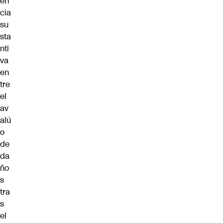
en
cia
su
sta
nti
va
en
tre
el
av
alú
o
de
da
ño
s
tra
s
el