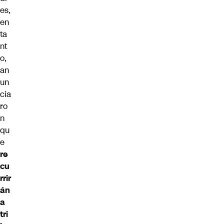
es,
en
ta
nt
o,
an
un
cia
ro
n
qu
e
re
cu
rrir
án
a
tri