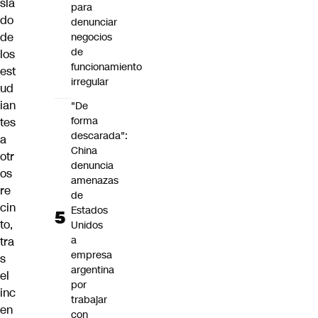
sla
para
do
denunciar
de
negocios
de
los
funcionamiento
est
irregular
ud
ian
"De
forma
tes
descarada":
a
China
otr
denuncia
os
amenazas
re
de
cin
Estados
to,
Unidos
a
tra
empresa
s
argentina
el
por
inc
trabajar
en
con