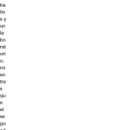
ba
ño
s y
un
la
bo
rat
ori
o,
mi
en
tra
s
qu
e
el
se
gu