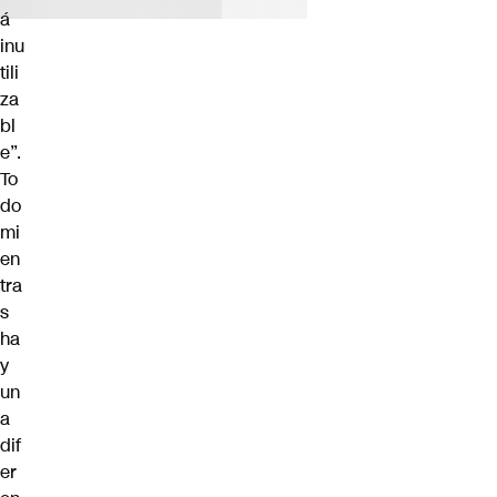
á
inu
tili
za
bl
e”.
To
do
mi
en
tra
s
ha
y
un
a
dif
er