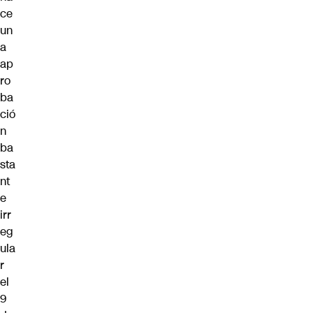
ce
un
a
ap
ro
ba
ció
n
ba
sta
nt
e
irr
eg
ula
r
el
9