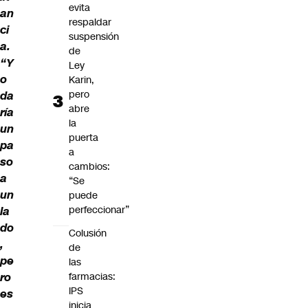
evita
an
respaldar
ci
suspensión
a.
de
“Y
Ley
o
Karin,
pero
da
abre
ría
la
un
puerta
pa
a
so
cambios:
a
“Se
un
puede
perfeccionar”
la
do
Colusión
,
de
pe
las
ro
farmacias:
IPS
es
inicia