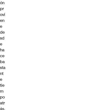
ón
pr
ovi
en
e
de
sd
e
ha
ce
ba
sta
nt
e
tie
m
po
atr
ás,