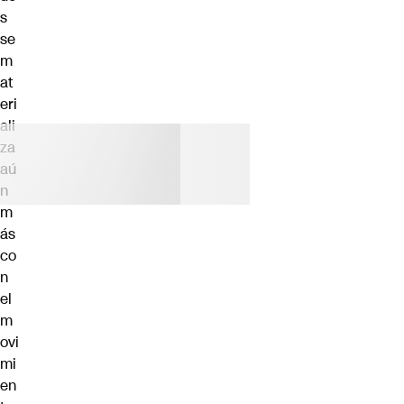
s
se
m
at
eri
ali
za
aú
n
m
ás
co
n
el
m
ovi
mi
en