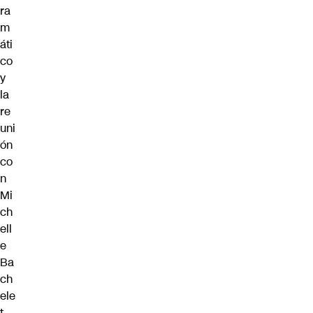
ra
m
áti
co
y
la
re
uni
ón
co
n
Mi
ch
ell
e
Ba
ch
ele
t