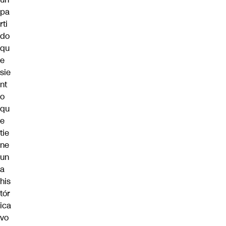
pa
rti
do
qu
e
sie
nt
o
qu
e
tie
ne
un
a
his
tór
ica
vo