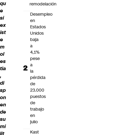
qu
remodelación
e
Desempleo
si
en
ex
Estados
ist
Unidos
e
baja
a
m
4,1%
ol
pese
es
a
tia
la
,
pérdida
di
de
sp
23.000
puestos
on
de
en
trabajo
de
en
su
julio
mi
Kast
lit