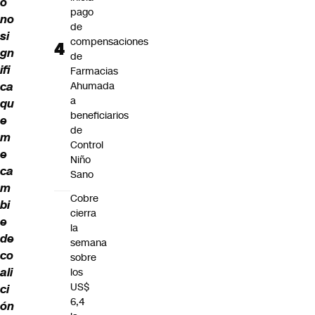
o
pago
no
de
si
compensaciones
gn
de
ifi
Farmacias
ca
Ahumada
a
qu
beneficiarios
e
de
m
Control
e
Niño
ca
Sano
m
Cobre
bi
cierra
e
la
de
semana
co
sobre
ali
los
US$
ci
6,4
ón