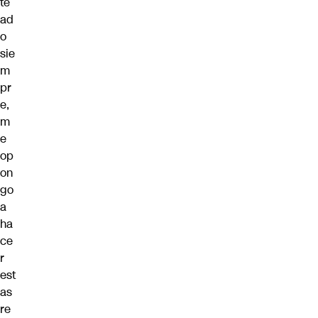
te
ad
o
sie
m
pr
e,
m
e
op
on
go
a
ha
ce
r
est
as
re