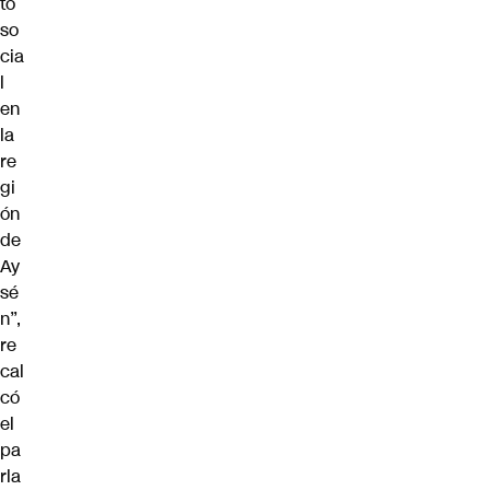
to
so
cia
l
en
la
re
gi
ón
de
Ay
sé
n”,
re
cal
có
el
pa
rla