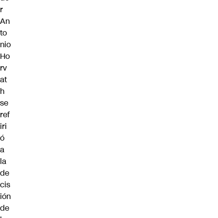
r
An
to
nio
Ho
rv
at
h
se
ref
iri
ó
a
la
de
cis
ión
de