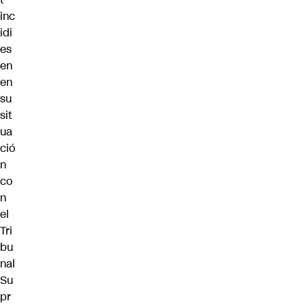
inc
idi
es
en
en
su
sit
ua
ció
n
co
n
el
Tri
bu
nal
Su
pr