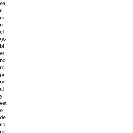
ea
s
co
n
el
go
bi
er
no
re
gi
on
al
y
est
o
de
sp
ué