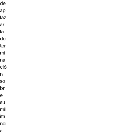
de
ap
laz
ar
la
de
ter
mi
na
ció
n
so
br
e
su
mil
ita
nci
a