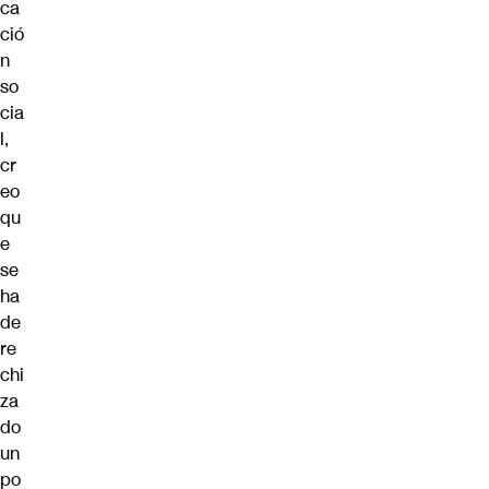
ca
ció
n
so
cia
l,
cr
eo
qu
e
se
ha
de
re
chi
za
do
un
po