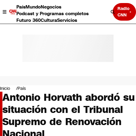
País
Mundo
Negocios
Radio
Podcast y Programas completos
CNN
Futuro 360
Cultura
Servicios
País
Mundo
Negocios
Inicio
País
Antonio Horvath abordó su
Deportes
Programas completos
situación con el Tribunal
Cultura
Servicios
Supremo de Renovación
Bits
CNN Data
Nacional
CNN tiempo