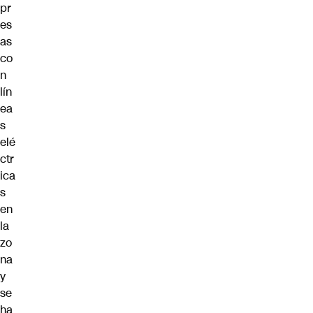
pr
es
as
co
n
lín
ea
s
elé
ctr
ica
s
en
la
zo
na
y
se
ha