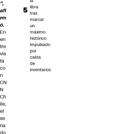
la
”,
libra
afi
tras
rm
marcar
ó.
un
En
máximo
histórico
en
impulsado
tre
por
vis
caída
ta
de
co
inventarios
n
CN
N
Ch
ile,
el
se
na
do