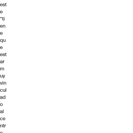
est
e
“ti
en
e
qu
e
est
ar
m
uy
vin
cul
ad
o
al
ce
ntr
o