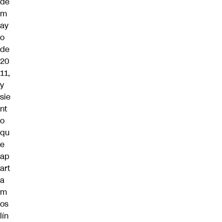
de
m
ay
o
de
20
11,
y
sie
nt
o
qu
e
ap
art
a
m
os
lín