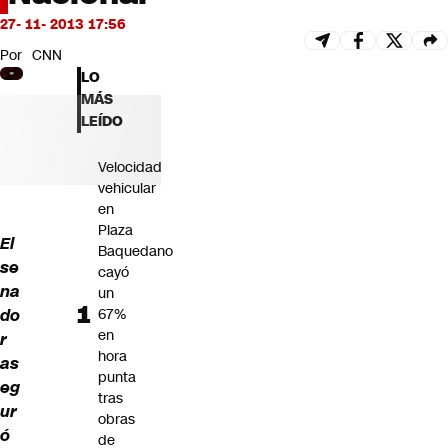
Futuro 360
27- 11- 2013 17:56
Opinión
Por
CNN
LO
MÁS
LEÍDO
Velocidad
vehicular
en
Plaza
El
Baquedano
se
cayó
na
un
do
67%
en
r
hora
as
punta
eg
tras
ur
obras
ó
de