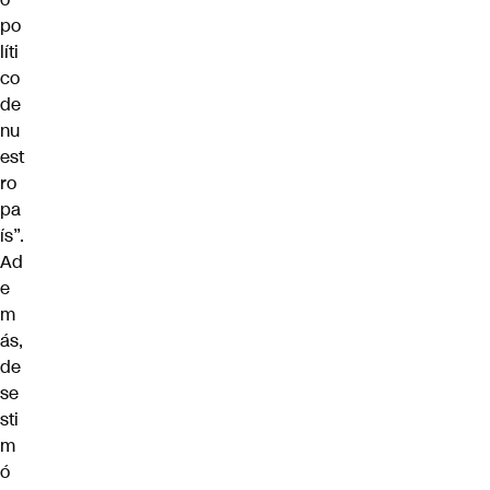
po
líti
co
de
nu
est
ro
pa
ís”.
Ad
e
m
ás,
de
se
sti
m
ó