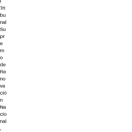
l
Tri
bu
nal
Su
pr
e
m
o
de
Re
no
va
ció
n
Na
cio
nal
,