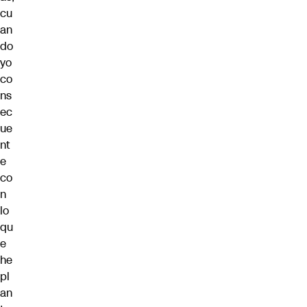
cu
an
do
yo
co
ns
ec
ue
nt
e
co
n
lo
qu
e
he
pl
an