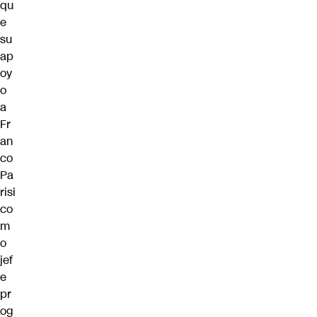
qu
e
su
ap
oy
o
a
Fr
an
co
Pa
risi
co
m
o
jef
e
pr
og