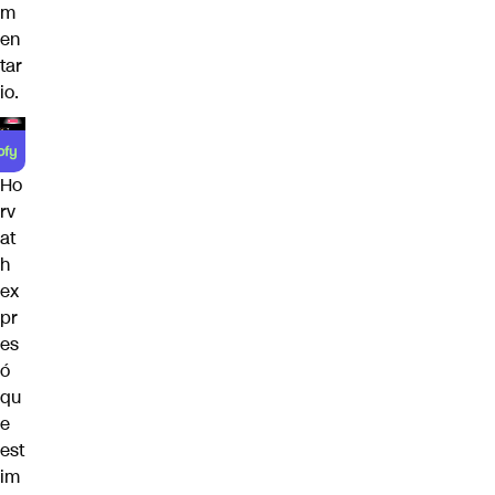
m
en
tar
io.
Ho
rv
at
h
ex
pr
es
ó
qu
e
est
im