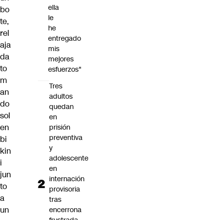
ella
bo
le
te,
he
rel
entregado
aja
mis
da
mejores
to
esfuerzos"
m
Tres
an
adultos
do
quedan
sol
en
en
prisión
preventiva
bi
y
kin
adolescente
i
en
jun
internación
to
provisoria
a
tras
un
encerrona