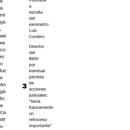
frustrada
a
a
a
escolta
mi
del
ga
exministro
,
Luis
así
Cordero
es
Director
co
del
m
INDH
o
por
luc
eventual
pérdida
e
de
An
acciones
gé
judiciales:
lic
"Sería
a
francamente
Ca
un
str
retroceso
importante"
o