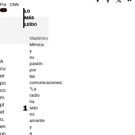
Por
CNN
Futuro 360
LO
Opinión
MÁS
LEÍDO
Vladimiro
Mimica
y
su
A
pasión
cu
por
er
las
po
comunicaciones:
"La
co
radio
m
ha
pl
sido
et
mi
o,
amante
en
y
un
a