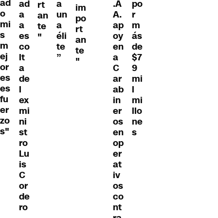
ad
ad
a
.A
po
rt
im
o
a
un
A.
r
an
po
mi
a
a
ap
m
te
rt
s
es
éli
oy
ás
"
an
m
co
te
en
de
te
ej
lt
”
a
$7
"
or
a
C
9
es
de
ar
mi
es
l
ab
l
fu
ex
in
mi
er
mi
er
llo
zo
ni
os
ne
s"
st
en
s
ro
op
Lu
er
is
at
C
iv
or
os
de
co
ro
nt