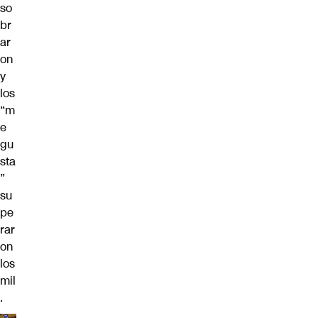
so
br
ar
on
y
los
“m
e
gu
sta
”
su
pe
rar
on
los
mil
.