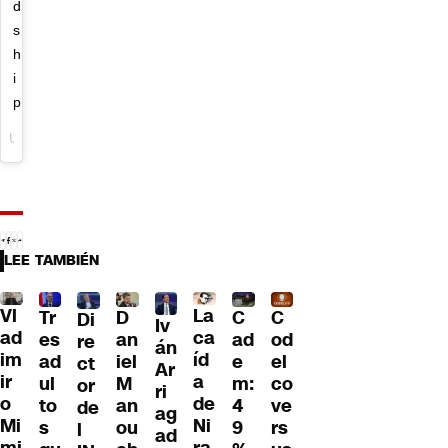
d
s
h
i
p
Una publicación compartida de Angelica Castro (@angelicacastro_) el
LEE TAMBIÉN
Vl
La
Tr
D
C
C
Di
Iv
ad
ca
es
an
ad
od
re
án
im
íd
ad
iel
e
el
ct
Ar
ir
a
ul
M
m:
co
or
ri
o
de
to
an
4
ve
de
ag
Mi
Ni
s
ou
9
rs
l
ad
mi
ra