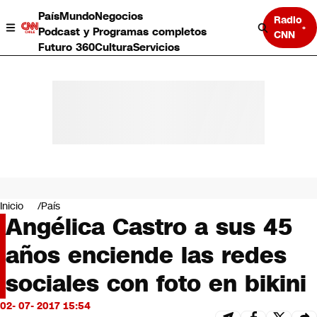
País
Mundo
Negocios
Radio
Podcast y Programas completos
CNN
Futuro 360
Cultura
Servicios
País
Mundo
Negocios
Inicio
País
Angélica Castro a sus 45
Deportes
Programas completos
años enciende las redes
Cultura
Servicios
sociales con foto en bikini
Bits
CNN Data
02- 07- 2017 15:54
CNN tiempo