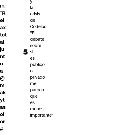
y
m.
la
“
R
crisis
el
de
Codelco:
ax
"El
tot
debate
al
sobre
ju
si
nt
es
o
público
a
o
privado
@
me
m
parece
ak
que
yt
es
as
menos
ol
importante"
er
#