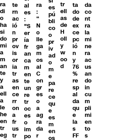
si
ra
tr
te
ra
ta
da
al
es
di
ell
rn
:
do
co
es
pú
o
as
ac
“
de
nt
:
bli
ha
de
ió
N
ex
ra
"S
co
si
H
n
o
ce
la
er
o
do
oll
pr
lle
pc
mi
ía
pr
mi
y
ov
ga
ió
ne
fr
iv
a
w
is
m
n
ra
an
ad
m
oo
or
os
y
ac
ca
o
an
d
ia
al
76
us
m
m
te
tr
C
%
an
en
e
y
as
on
re
do
te
pa
a
en
gr
sp
in
un
re
ell
ce
es
al
cu
re
ce
a
rr
o
da
m
tr
qu
le
on
a
qu
pli
oc
e
he
a
ag
e
mi
es
es
en
fr
ra
la
en
o
m
tr
us
da
s
to
im
en
eg
tr
r
FF
s
po
os