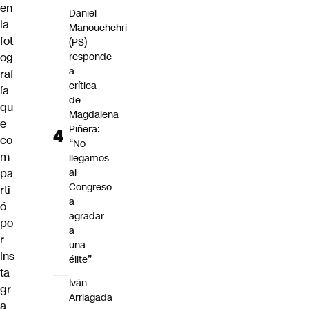
en
Daniel
la
Manouchehri
fot
(PS)
og
responde
a
raf
crítica
ía
de
qu
Magdalena
e
Piñera:
co
“No
m
llegamos
pa
al
Congreso
rti
a
ó
agradar
po
a
r
una
Ins
élite”
ta
Iván
gr
Arriagada
a