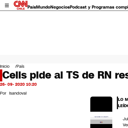
País
Mundo
Negocios
Podcast y Programas comp
País
Mundo
Inicio
País
Negocios
Celis pide al TS de RN re
Deportes
Programas completos
26- 09- 2020 10:20
Cultura
Por
lsandoval
Servicios
LO 
Bits
LEÍD
CNN Data
CNN tiempo
Ju
Futuro 360
Ve
Opinión