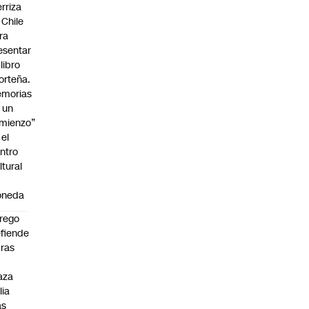
erriza
 Chile
ra
esentar
 libro
orteña.
morias
 un
mienzo”
 el
ntro
ltural
oneda
rego
fiende
ras
n
aza
lia
as