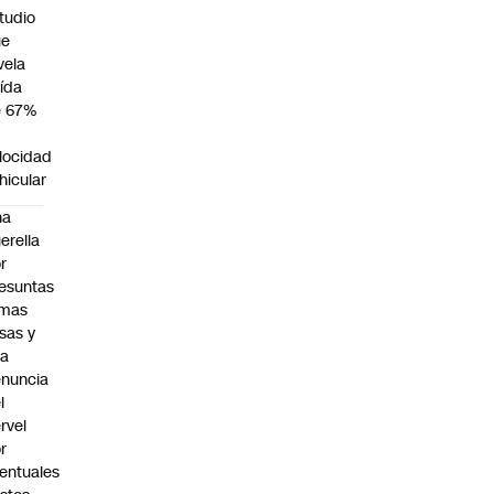
tudio
ue
vela
ída
e 67%
n
locidad
hicular
na
erella
r
esuntas
rmas
lsas y
na
nuncia
l
rvel
r
entuales