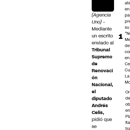
at
en
(Agencia
pa
pr
Uno)
–
su
Mediante
“N
un escrito
Me
enviado al
de
Tribunal
co
Supremo
en
de
Ce
Cu
Renovaci
La
ón
M
Nacional,
el
Or
diputado
de
ob
Andrés
e
Celis,
Pl
pidió que
Ita
se
tr