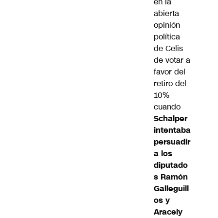
en la
abierta
opinión
política
de Celis
de votar a
favor del
retiro del
10%
cuando
Schalper
intentaba
persuadir
a los
diputado
s Ramón
Galleguill
os y
Aracely