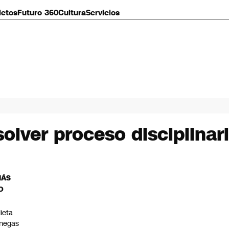
letos
Futuro 360
Cultura
Servicios
solver proceso disciplinar
MÁS
O
lieta
negas