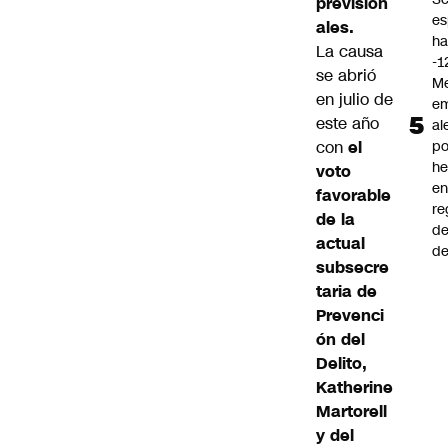
prevision
es
ales.
ha
La causa
-1
se abrió
Me
en julio de
em
este año
al
con
el
po
he
voto
en
favorable
re
de la
de
actual
de
subsecre
taria de
Prevenci
ón del
Delito,
Katherine
Martorell
y del