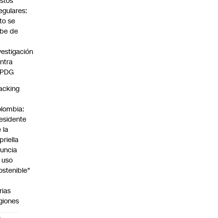
stos
regulares:
to se
be de
vestigación
ntra
 PDG
acking
n
lombia:
esidente
 la
priella
uncia
 uso
ostenible"
n
rias
giones
e