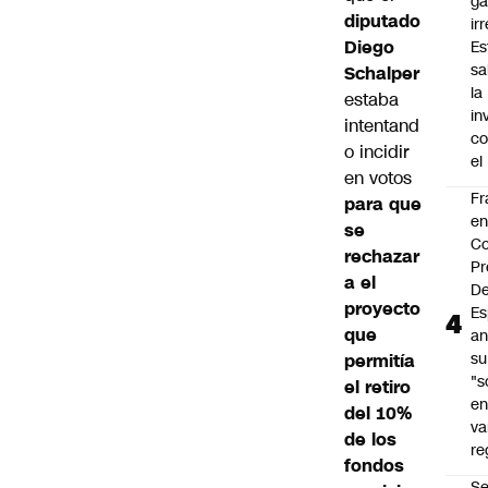
ga
diputado
ir
Diego
Es
sa
Schalper
la
estaba
in
intentand
co
o incidir
el
en votos
Fr
para que
e
se
Co
rechazar
Pr
a el
De
proyecto
Es
que
an
su
permitía
"s
el retiro
e
del 10%
va
de los
re
fondos
S