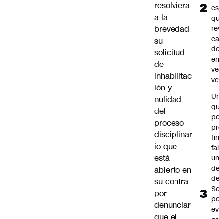
resolviera
es
a la
q
brevedad
re
ca
su
d
solicitud
e
de
ve
inhabilitac
ve
ión y
U
nulidad
qu
del
po
proceso
pr
disciplinar
fi
io que
fa
está
u
de
abierto en
de
su contra
Se
por
po
denunciar
ev
que el