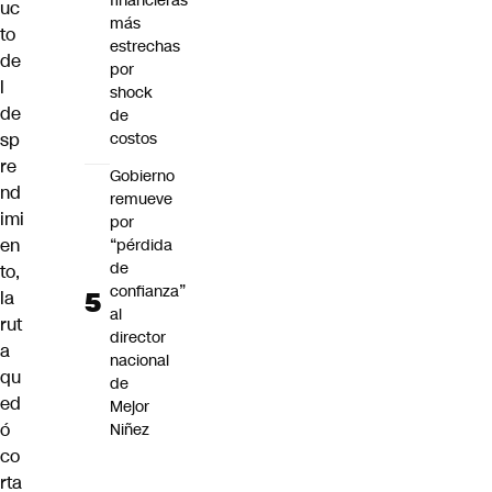
financieras
uc
más
to
estrechas
de
por
l
shock
de
de
costos
sp
re
Gobierno
nd
remueve
imi
por
en
“pérdida
de
to,
confianza”
la
al
rut
director
a
nacional
qu
de
ed
Mejor
ó
Niñez
co
rta