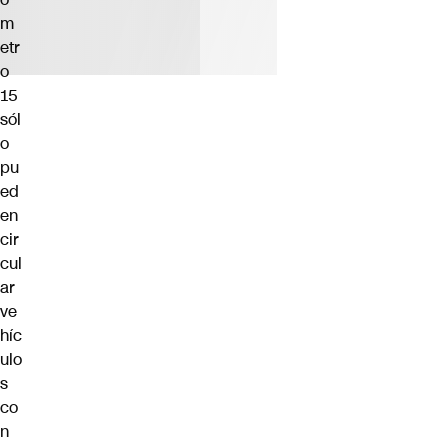
m
etr
o
15
sól
o
pu
ed
en
cir
cul
ar
ve
híc
ulo
s
co
n