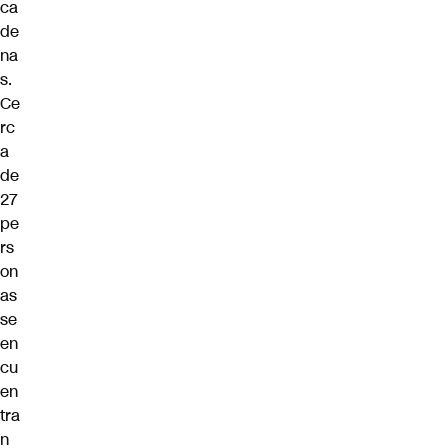
ca
de
na
s.
Ce
rc
a
de
27
pe
rs
on
as
se
en
cu
en
tra
n