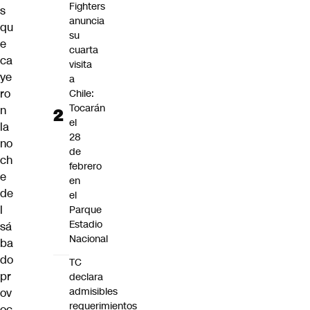
Fighters
s
anuncia
qu
su
e
cuarta
ca
visita
ye
a
ro
Chile:
Tocarán
n
el
la
28
no
de
ch
febrero
e
en
de
el
l
Parque
Estadio
sá
Nacional
ba
do
TC
pr
declara
admisibles
ov
requerimientos
oc