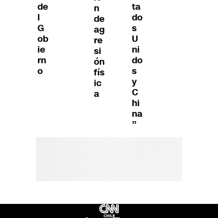
de
ta
n
l
do
de
G
s
ag
ob
U
re
ie
ni
si
rn
do
ón
o
s
fís
y
ic
C
a
hi
na
”