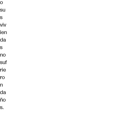
o
su
s
viv
ien
da
s
no
suf
rie
ro
n
da
ño
s.