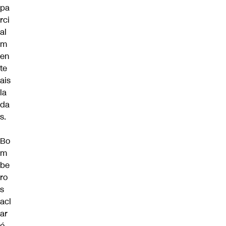
pa
rci
al
m
en
te
ais
la
da
s.
Bo
m
be
ro
s
acl
ar
ó