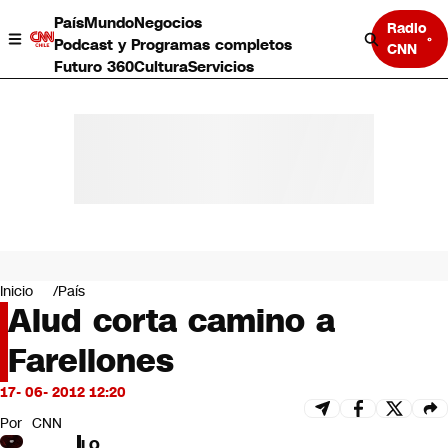
País
Mundo
Negocios
Radio
Podcast y Programas completos
CNN
Futuro 360
Cultura
Servicios
País
Mundo
Negocios
Inicio
País
Alud corta camino a
Deportes
Programas completos
Farellones
Cultura
Servicios
17- 06- 2012 12:20
Bits
CNN Data
Por
CNN
CNN tiempo
LO