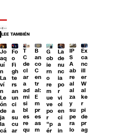
LEE TAMBIÉN
T
B
IP
Ex
Jo
G
La
Fo
C
an
S
ca
aq
ob
de
o
de
co
A
nc
uí
ie
nu
Fi
cl
C
ab
ill
n
rn
nc
gh
ar
en
re
er
La
o
ia
te
a
tr
al
W
ví
re
po
rs
ad
al:
al
al
n
m
r
an
mi
E
za
ke
Le
ue
vi
un
si
m
y
r
ón
ve
ol
ci
bl
pr
su
pi
de
po
en
a
es
es
pe
de
ja
r
ci
su
re
as
ra
pr
la
“p
a
cu
qu
m
lo
ag
cá
ér
in
ar