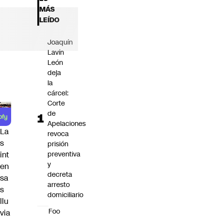
Futuro 360
MÁS
Opinión
LEÍDO
Joaquín
Lavín
León
deja
la
cárcel:
Corte
de
Apelaciones
La
revoca
s
prisión
preventiva
int
y
en
decreta
sa
arresto
s
domiciliario
llu
Foo
via