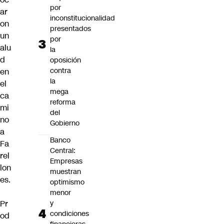
por
ar
inconstitucionalidad
on
presentados
un
por
alu
la
d
oposición
contra
en
la
el
mega
ca
reforma
mi
del
no
Gobierno
a
Banco
Fa
Central:
rel
Empresas
lon
muestran
es.
optimismo
menor
y
Pr
condiciones
od