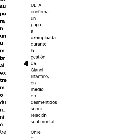
UEFA
su
confirma
pe
un
ra
pago
n
a
un
exempleada
u
durante
m
la
gestión
br
de
al
Gianni
ex
Infantino,
tre
en
m
medio
o
de
du
desmentidos
sobre
ra
relación
nt
sentimental
e
tre
Chile