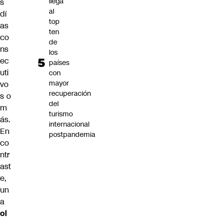
llega
s
al
dí
top
as
ten
co
de
ns
los
ec
países
uti
con
mayor
vo
recuperación
s o
del
m
turismo
ás.
internacional
En
postpandemia
co
ntr
ast
e,
un
a
ol