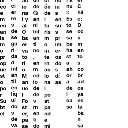
ón
bl
ac
ci
nc
ci
C
nu
de
ec
io
ón
ia
er
hil
l:
Gi
e
na
de
s
re
e:
Es
an
m
l y
l
en
s
D
to
ni
ec
al
tu
su
de
oc
se
Inf
an
O
ris
s
se
u
sa
an
is
bs
m
pr
gu
m
be
ti
m
er
o
im
ri
en
ha
no
o
va
in
er
da
to
st
,
pr
to
te
os
d
s
a
en
op
ri
rn
do
inf
co
ah
m
ue
o
ac
s
an
br
or
ed
st
M
io
dí
til
ad
a
io
o
an
na
as
en
os
de
de
po
ue
l
líq
ya
l
de
r
l
po
ui
es
ca
s
Su
Fo
st
do
ta
so
m
bt
st
pa
s
ba
en
el
er,
nd
de
n
ti
pa
e
va
sa
do
se
mi