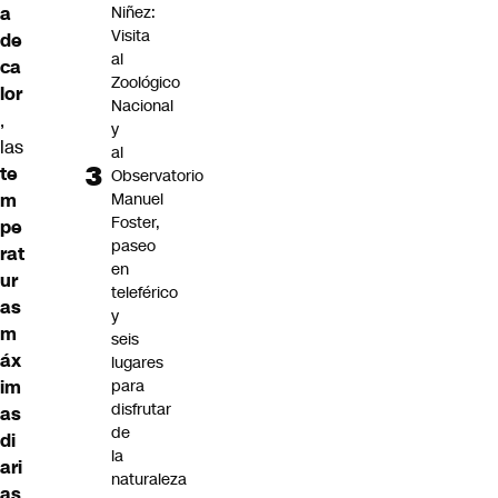
a
Niñez:
Visita
de
al
ca
Zoológico
lor
Nacional
,
y
las
al
te
Observatorio
m
Manuel
Foster,
pe
paseo
rat
en
ur
teleférico
as
y
m
seis
áx
lugares
im
para
disfrutar
as
de
di
la
ari
naturaleza
as