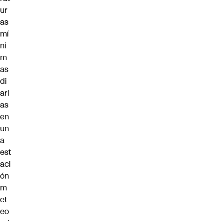
ur
as
mí
ni
m
as
di
ari
as
en
un
a
est
aci
ón
m
et
eo