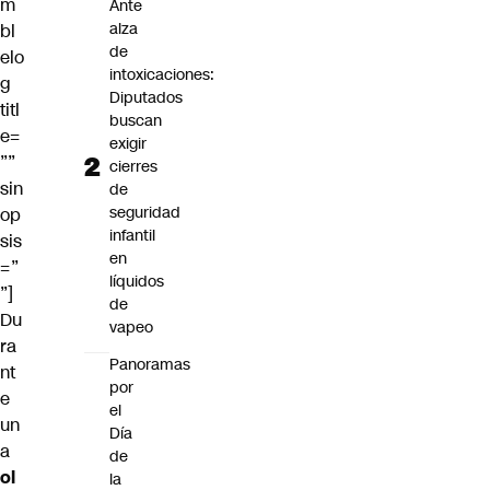
m
Ante
alza
bl
de
elo
intoxicaciones:
g
Diputados
titl
buscan
e=
exigir
””
cierres
sin
de
seguridad
op
infantil
sis
en
=”
líquidos
”]
de
Du
vapeo
ra
Panoramas
nt
por
e
el
un
Día
a
de
ol
la