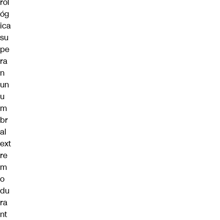
rol
óg
ica
su
pe
ra
n
un
u
m
br
al
ext
re
m
o
du
ra
nt