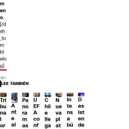
m
en
o
.
[/d
sh
_tu
m
bl
elo
g]
LEE TAMBIÉN
D
In
U
Tri
Pa
C
N
A
es
te
EF
bu
no
hil
ue
nt
ist
ns
A
na
ra
e
va
e
en
a
co
l
m
lle
pl
al
de
bú
nf
or
as
ga
at