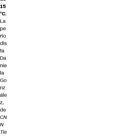
15
°C
.
La
pe
rio
dis
ta
Da
nie
la
Go
nz
ále
z,
de
CN
N
Tie