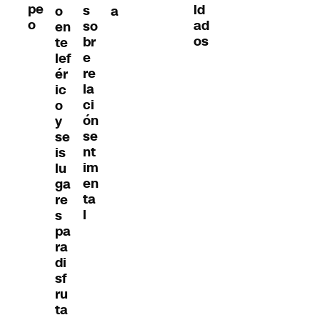
pe
ld
s
o
a
o
ad
so
en
os
br
te
e
lef
re
ér
la
ic
ci
o
ón
y
se
se
nt
is
im
lu
en
ga
ta
re
l
s
pa
ra
di
sf
ru
ta