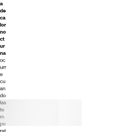
a
de
ca
lor
no
ct
ur
na
oc
urr
e
cu
an
do
las
te
m
pe
rat