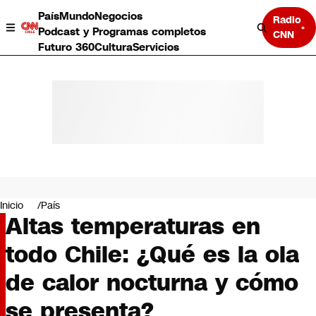
País
Mundo
Negocios
Radio
Podcast y Programas completos
CNN
Futuro 360
Cultura
Servicios
País
Mundo
Negocios
Inicio
País
Altas temperaturas en
Deportes
Programas completos
todo Chile: ¿Qué es la ola
Cultura
Servicios
de calor nocturna y cómo
Bits
CNN Data
se presenta?
CNN tiempo