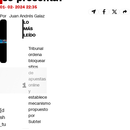
Futuro 360
01- 02- 2024 22:35
Opinión
Por
Juan Andrés Galaz
LO
MÁS
LEÍDO
Tribunal
ordena
bloquear
sitios
de
apuestas
online
y
establece
mecanismo
propuesto
[d
por
sh
Subtel
_tu