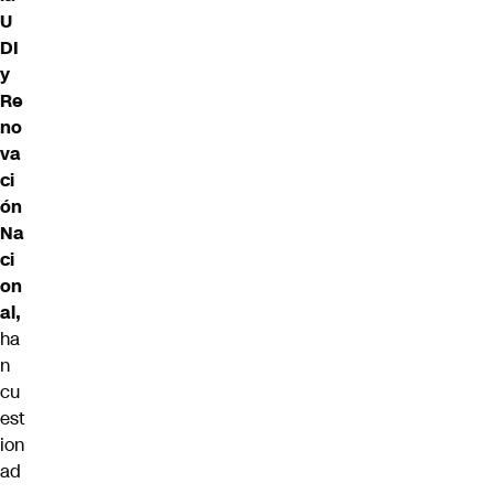
U
DI
y
Re
no
va
ci
ón
Na
ci
on
al,
ha
n
cu
est
ion
ad