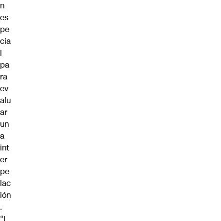
n
es
pe
cia
l
pa
ra
ev
alu
ar
un
a
int
er
pe
lac
ión
.
“L