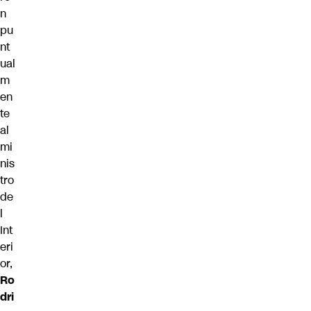
n
pu
nt
ual
m
en
te
al
mi
nis
tro
de
l
Int
eri
or,
Ro
dri