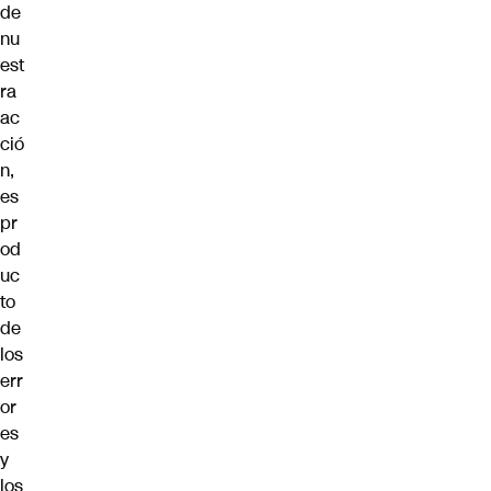
de
nu
est
ra
ac
ció
n,
es
pr
od
uc
to
de
los
err
or
es
y
los