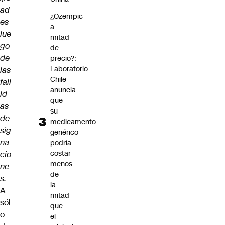
ad
¿Ozempic
es
a
lue
mitad
go
de
de
precio?:
Laboratorio
las
Chile
fall
anuncia
id
que
as
su
de
medicamento
sig
genérico
na
podría
costar
cio
menos
ne
de
s.
la
A
mitad
sól
que
o
el