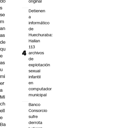
do
original
s
Detienen
se
a
m
informático
an
de
as
Huechuraba:
Hallan
de
113
qu
archivos
e
de
as
explotación
u
sexual
mi
infantil
er
en
computador
a
municipal
Mi
ch
Banco
ell
Consorcio
sufre
e
derrota
Ba