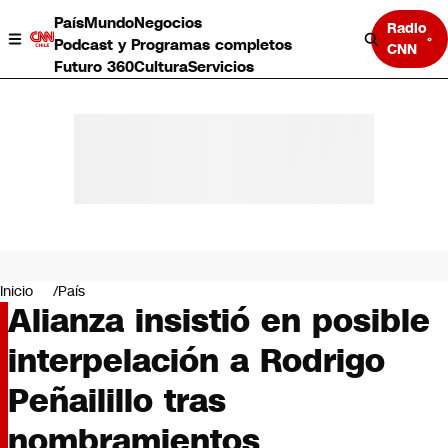
País
Mundo
Negocios
Radio
Podcast y Programas completos
CNN
Futuro 360
Cultura
Servicios
País
Mundo
Negocios
Inicio
País
Alianza insistió en posible
Deportes
Programas completos
interpelación a Rodrigo
Cultura
Servicios
Peñailillo tras
Bits
CNN Data
nombramientos
CNN tiempo