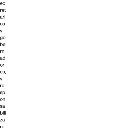
ec
ret
ari
os
y
go
be
rn
ad
or
es,
y
re
sp
on
sa
bili
za
ro