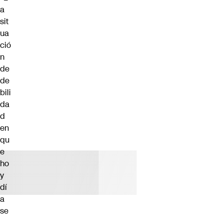
a
sit
ua
ció
n
de
de
bili
da
d
en
qu
e
ho
y
dí
a
se