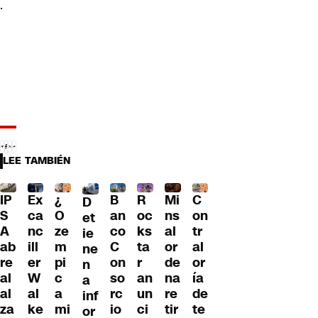
.
LEE TAMBIÉN
IP
Ex
¿
B
R
Mi
C
D
S
ca
O
an
oc
ns
on
et
A
nc
ze
co
ks
al
tr
ie
ab
ill
m
C
ta
or
al
ne
re
er
pi
on
r
de
or
n
al
W
c
so
an
na
ía
a
al
al
a
rc
un
re
de
inf
za
ke
mi
io
ci
tir
te
or