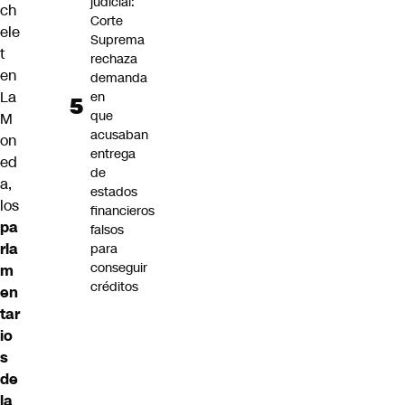
judicial:
ch
Corte
ele
Suprema
t
rechaza
en
demanda
La
en
que
M
acusaban
on
entrega
ed
de
a,
estados
los
financieros
pa
falsos
rla
para
conseguir
m
créditos
en
tar
io
s
de
la