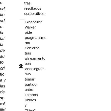
n
tras
cri
resultados
corporativos
tic
ad
Excanciller
o
Walker
la
pide
pragmatismo
fal
del
ta
Gobierno
de
tras
au
alineamiento
to
con
crí
Washington:
tic
“No
tomar
a y
partido
las
entre
de
Estados
sp
Unidos
rol
y
ijid
China”