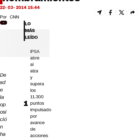
Futuro 360
22- 03- 2014 15:44
Opinión
Por
CNN
LO
MÁS
LEÍDO
IPSA
abre
al
alza
De
y
sd
supera
e
los
la
11.300
puntos
op
impulsado
osi
por
ció
avance
n
de
ha
acciones