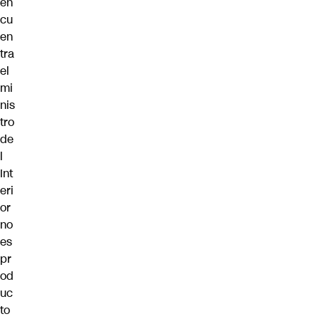
en
cu
en
tra
el
mi
nis
tro
de
l
Int
eri
or
no
es
pr
od
uc
to