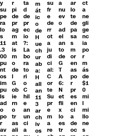
y
r
ta
su
a
ar
ct
m
su
pi
d
fr
nu
lo
a
át
pe
de
de
e
ev
te
ne
ic
ra
pr
pr
de
o
de
gli
o
lo
ag
ec
rr
ad
pa
ge
de
s
m
io
ot
el
sa
nc
H
11
at
?:
a
an
s
ia
ue
.3
is
La
ju
to
m
po
ch
00
m
bo
di
de
or
r
ur
pu
o
ra
ci
G
en
m
ab
nt
de
to
al:
T
as
ás
a:
os
l
ri
C
A
po
de
H
im
G
o
or
6:
r
$1
all
pu
ob
C
te
N
pr
0
an
ls
ie
hil
Su
et
es
mi
11
ad
rn
e
pr
fli
en
l
3
o
o
an
e
x
ci
mi
ar
po
tr
un
m
lo
a
llo
ch
r
as
ci
a
es
de
ne
iv
av
ali
a
re
tr
oc
s
os