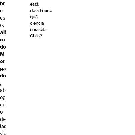
br
está
e
decidiendo
qué
es
ciencia
o,
necesita
Alf
Chile?
re
do
M
or
ga
do
,
ab
og
ad
o
de
las
víc