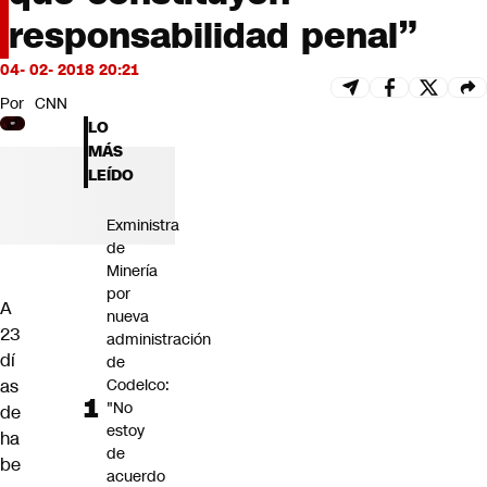
Futuro 360
responsabilidad penal”
Opinión
04- 02- 2018 20:21
Por
CNN
LO
MÁS
LEÍDO
Exministra
de
Minería
por
A
nueva
23
administración
dí
de
as
Codelco:
"No
de
estoy
ha
de
be
acuerdo