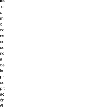
as
c
o
m
o
co
ns
ec
ue
nci
a
de
la
pr
eci
pit
aci
ón,
él