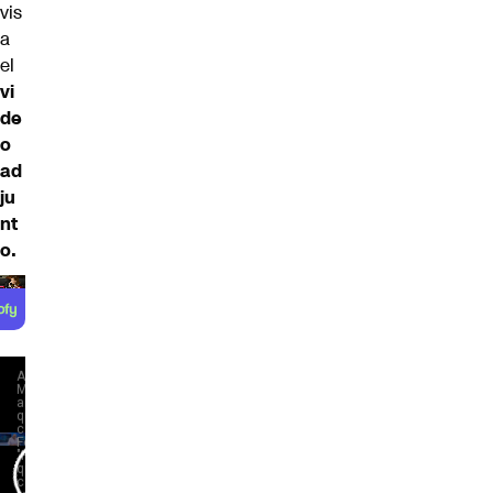
vis
a
el
vi
de
o
ad
ju
nt
o.