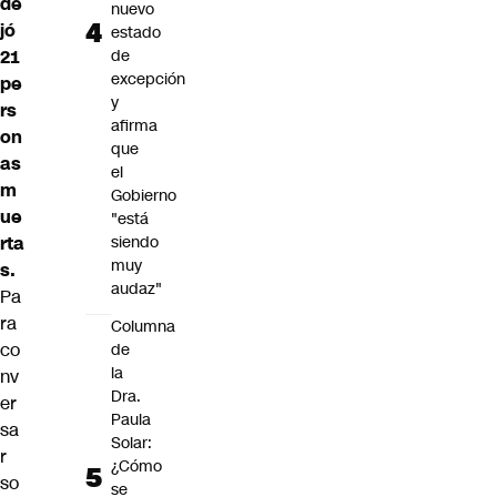
de
nuevo
jó
estado
21
de
excepción
pe
y
rs
afirma
on
que
as
el
m
Gobierno
ue
"está
rta
siendo
muy
s.
audaz"
Pa
ra
Columna
co
de
la
nv
Dra.
er
Paula
sa
Solar:
r
¿Cómo
so
se