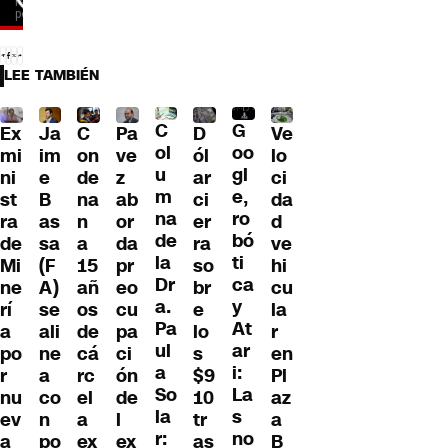
LEE TAMBIÉN
C
G
Ex
Ja
C
Pa
D
Ve
ol
oo
mi
im
on
ve
ól
lo
u
gl
ni
e
de
z
ar
ci
m
e,
st
B
na
ab
ci
da
na
ro
ra
as
n
or
er
d
de
bó
de
sa
a
da
ra
ve
la
ti
Mi
(F
15
pr
so
hi
Dr
ca
ne
A)
añ
eo
br
cu
a.
y
rí
se
os
cu
e
la
Pa
At
a
ali
de
pa
lo
r
ul
ar
po
ne
cá
ci
s
en
a
i:
r
a
rc
ón
$9
Pl
So
La
nu
co
el
de
10
az
la
s
ev
n
a
l
tr
a
r:
no
a
po
ex
ex
as
B