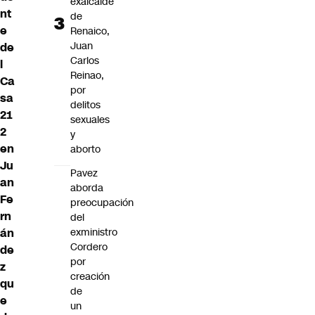
exalcalde
nt
de
e
Renaico,
Juan
de
Carlos
l
Reinao,
Ca
por
sa
delitos
21
sexuales
2
y
en
aborto
Ju
Pavez
an
aborda
Fe
preocupación
rn
del
án
exministro
Cordero
de
por
z
creación
qu
de
e
un