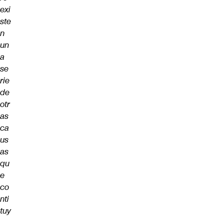
exi
ste
n
un
a
se
rie
de
otr
as
ca
us
as
qu
e
co
nti
tuy