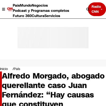
País
Mundo
Negocios
Radio
Podcast y Programas completos
CNN
Futuro 360
Cultura
Servicios
País
Mundo
Negocios
Inicio
País
Alfredo Morgado, abogado
Deportes
Programas completos
querellante caso Juan
Cultura
Servicios
Fernández: “Hay causas
Bits
CNN Data
que constituyen
CNN tiempo