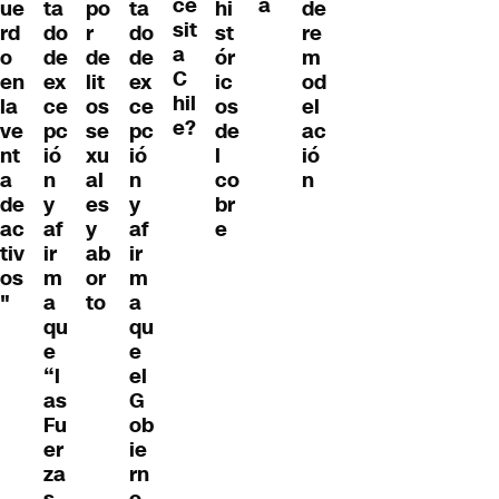
ce
a
ue
ta
po
ta
hi
de
sit
rd
do
r
do
st
re
a
o
de
de
de
ór
m
C
en
ex
lit
ex
ic
od
hil
la
ce
os
ce
os
el
e?
ve
pc
se
pc
de
ac
nt
ió
xu
ió
l
ió
a
n
al
n
co
n
de
y
es
y
br
ac
af
y
af
e
tiv
ir
ab
ir
os
m
or
m
"
a
to
a
qu
qu
e
e
“l
el
as
G
Fu
ob
er
ie
za
rn
s
o