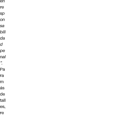
en
re
sp
on
sa
bili
da
d
pe
nal
”.
Pa
ra
m
ás
de
tall
es,
re