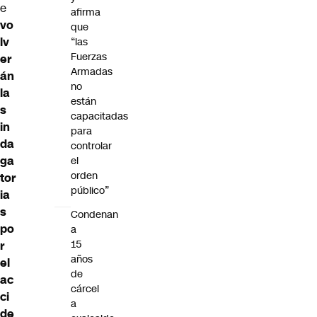
e
afirma
vo
que
lv
“las
Fuerzas
er
Armadas
án
no
la
están
s
capacitadas
in
para
da
controlar
ga
el
orden
tor
público”
ia
s
Condenan
po
a
15
r
años
el
de
ac
cárcel
ci
a
de