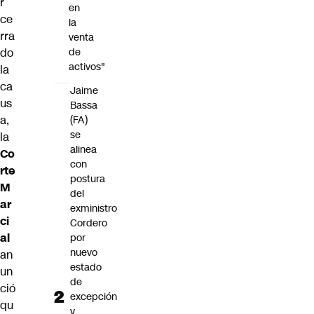
r
en
ce
la
rra
venta
do
de
activos"
la
ca
Jaime
us
Bassa
a,
(FA)
se
la
alinea
Co
con
rte
postura
M
del
ar
exministro
ci
Cordero
al
por
nuevo
an
estado
un
de
ció
excepción
qu
y