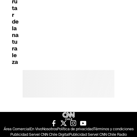
ru
ta
r
de
la
na
tu
ra
le
za
Área Comercial
En Vivo
Nosotros
Política de privacidad
Términos y condiciones
Publicidad Servel CNN Chile Digital
Publicidad Servel CNN Chile Radio