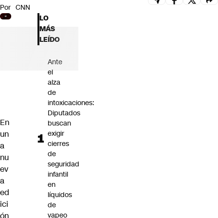
Por
CNN
Futuro 360
LO
Opinión
MÁS
LEÍDO
Ante
el
alza
de
intoxicaciones:
Diputados
En
buscan
un
exigir
cierres
a
de
nu
seguridad
ev
infantil
a
en
ed
líquidos
ici
de
ón
vapeo