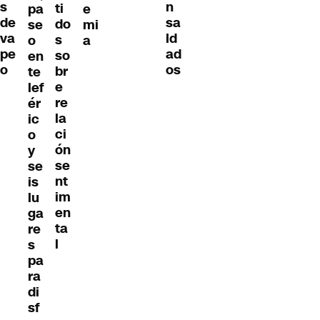
s
n
ti
pa
e
de
sa
do
se
mi
va
ld
s
o
a
pe
ad
so
en
o
os
br
te
e
lef
re
ér
la
ic
ci
o
ón
y
se
se
nt
is
im
lu
en
ga
ta
re
l
s
pa
ra
di
sf