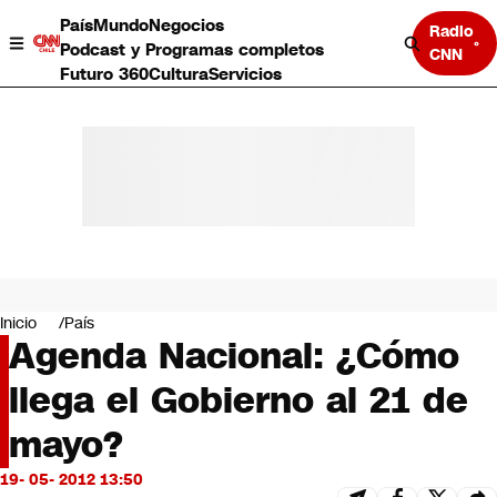
País
Mundo
Negocios
Radio
Podcast y Programas completos
CNN
Futuro 360
Cultura
Servicios
País
Mundo
Negocios
Inicio
País
Agenda Nacional: ¿Cómo
Deportes
Programas completos
llega el Gobierno al 21 de
Cultura
Servicios
mayo?
Bits
CNN Data
19- 05- 2012 13:50
CNN tiempo