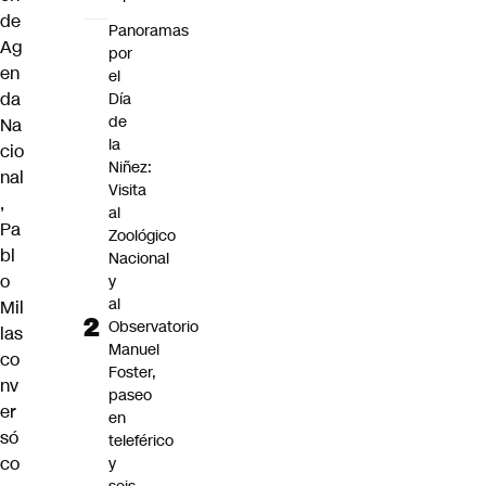
de
Panoramas
Ag
por
en
el
da
Día
de
Na
la
cio
Niñez:
nal
Visita
,
al
Pa
Zoológico
bl
Nacional
o
y
al
Mil
Observatorio
las
Manuel
co
Foster,
nv
paseo
er
en
só
teleférico
co
y