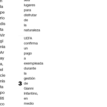
seis
n
lugares
la
para
pe
disfrutar
rio
de
dis
la
ta
naturaleza
Vir
UEFA
gi
confirma
nia
un
Ar
pago
ay
a
exempleada
a,
durante
el
la
cie
gestión
nis
de
ta
Gianni
po
Infantino,
líti
en
medio
co