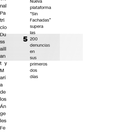
Nueva
nal
plataforma
Pa
“Sin
tri
Fachadas”
supera
cio
las
Du
200
ss
denuncias
aill
en
an
sus
t y
primeros
M
dos
días
arí
a
de
los
Án
ge
les
Fe