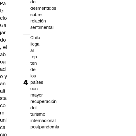
de
Pa
desmentidos
tri
sobre
cio
relación
Ga
sentimental
jar
Chile
do
llega
, el
al
ab
top
og
ten
ad
de
o y
los
países
an
con
ali
mayor
sta
recuperación
co
del
m
turismo
uni
internacional
ca
postpandemia
cio