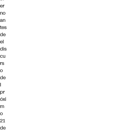
er
no
an
tes
de
el
dis
cu
rs
o
de
l
pr
óxi
m
o
21
de