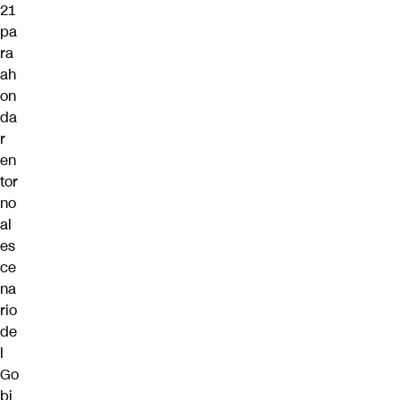
21
pa
ra
ah
on
da
r
en
tor
no
al
es
ce
na
rio
de
l
Go
bi