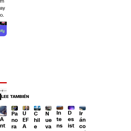
m
ay
o.
LEE TAMBIÉN
D
In
U
Ir
Pa
C
N
A
es
te
EF
án
no
hil
ue
nt
ist
ns
A
co
ra
e
va