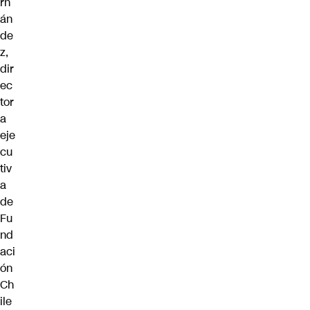
rn
án
de
z,
dir
ec
tor
a
eje
cu
tiv
a
de
Fu
nd
aci
ón
Ch
ile