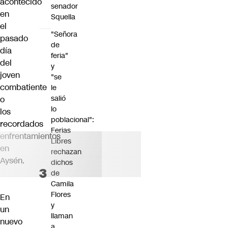
acontecido
senador
en
Squella
el
"Señora
pasado
de
día
feria"
del
y
joven
"se
combatiente
le
salió
o
lo
los
poblacional":
recordados
Ferias
enfrentamientos
Libres
en
rechazan
Aysén.
dichos
de
Camila
Flores
En
y
un
llaman
nuevo
a