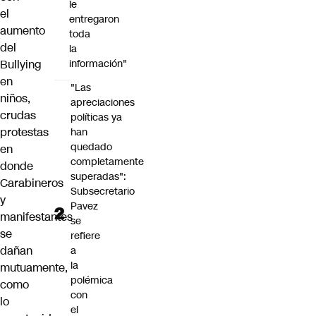
le
el
entregaron
aumento
toda
del
la
Bullying
información"
en
"Las
niños,
apreciaciones
crudas
políticas ya
protestas
han
quedado
en
completamente
donde
superadas":
Carabineros
Subsecretario
y
Pavez
manifestantes
se
se
refiere
dañan
a
la
mutuamente,
polémica
como
con
lo
el