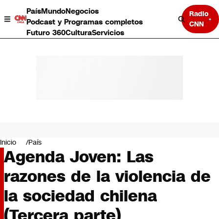
País
Mundo
Negocios
Radio
Podcast y Programas completos
CNN
Futuro 360
Cultura
Servicios
País
Mundo
Negocios
Inicio
País
Agenda Joven: Las
Deportes
Programas completos
razones de la violencia de
Cultura
Servicios
la sociedad chilena
Bits
CNN Data
(Tercera parte)
CNN tiempo