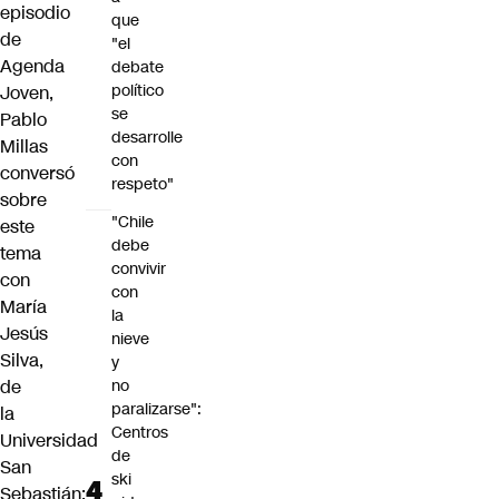
episodio
que
de
"el
Agenda
debate
político
Joven,
se
Pablo
desarrolle
Millas
con
conversó
respeto"
sobre
"Chile
este
debe
tema
convivir
con
con
María
la
Jesús
nieve
Silva,
y
de
no
paralizarse":
la
Centros
Universidad
de
San
ski
Sebastián;