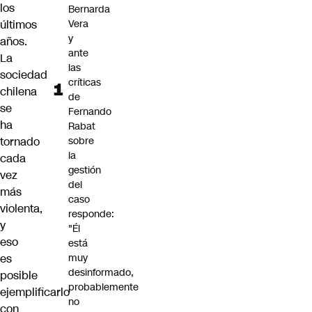
los
Bernarda
últimos
Vera
y
años.
ante
La
las
sociedad
críticas
chilena
de
se
Fernando
ha
Rabat
tornado
sobre
la
cada
gestión
vez
del
más
caso
violenta,
responde:
y
"Él
eso
está
es
muy
desinformado,
posible
probablemente
ejemplificarlo
no
con