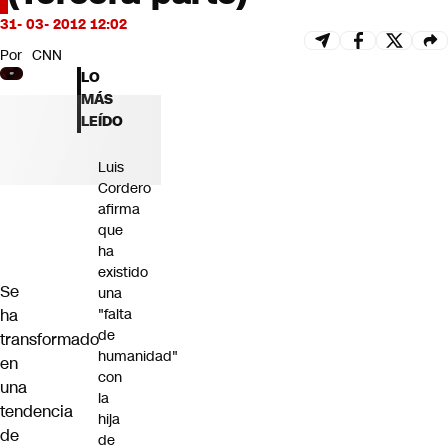
Futuro 360
31- 03- 2012 12:02
Opinión
Por
CNN
LO
MÁS
LEÍDO
Luis
Cordero
afirma
que
ha
existido
Se
una
ha
"falta
de
transformado
humanidad"
en
con
una
la
tendencia
hija
de
de