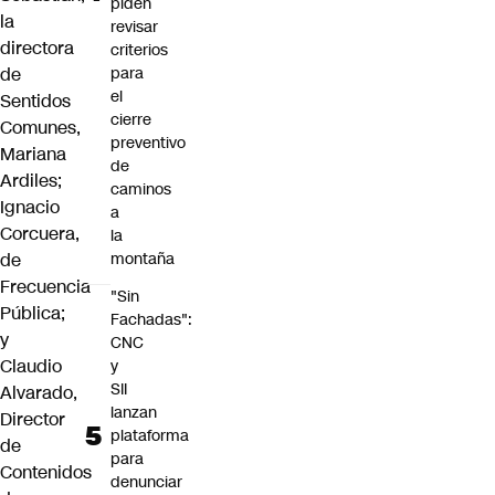
piden
la
revisar
directora
criterios
de
para
el
Sentidos
cierre
Comunes,
preventivo
Mariana
de
Ardiles;
caminos
Ignacio
a
Corcuera,
la
de
montaña
Frecuencia
"Sin
Pública;
Fachadas":
y
CNC
Claudio
y
SII
Alvarado,
lanzan
Director
plataforma
de
para
Contenidos
denunciar