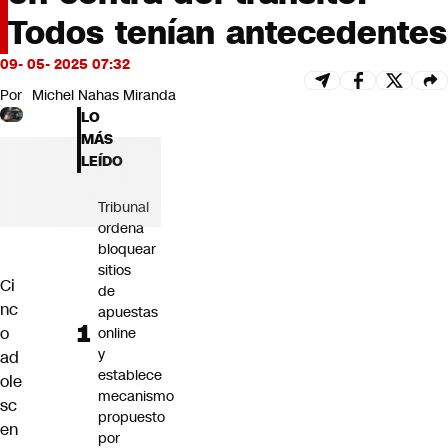
Futuro 360
Todos tenían antecedentes
Opinión
09- 05- 2025 07:32
Por
Michel Nahas Miranda
LO
MÁS
LEÍDO
Tribunal
ordena
bloquear
sitios
Ci
de
nc
apuestas
o
online
y
ad
establece
ole
mecanismo
sc
propuesto
en
por