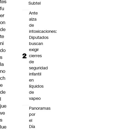
tes
Subtel
fu
Ante
er
alza
on
de
de
intoxicaciones:
te
Diputados
ni
buscan
exigir
do
cierres
s
de
la
seguridad
no
infantil
ch
en
e
líquidos
de
de
vapeo
l
jue
Panoramas
ve
por
s
el
Día
lue