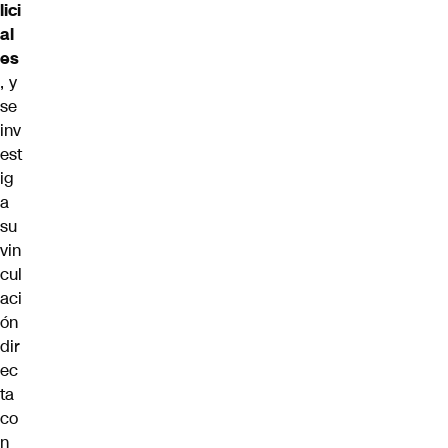
lici
al
es
, y
se
inv
est
ig
a
su
vin
cul
aci
ón
dir
ec
ta
co
n