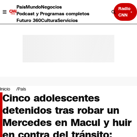
País
Mundo
Negocios
Radio
Podcast y Programas completos
CNN
Futuro 360
Cultura
Servicios
País
Mundo
Negocios
Inicio
País
Cinco adolescentes
Deportes
Programas completos
detenidos tras robar un
Cultura
Servicios
Mercedes en Macul y huir
Bits
CNN Data
en contra del tránsito:
CNN tiempo