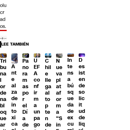
olu
cr
ad
os.
LEE TAMBIÉN
D
In
U
Tri
Pa
C
N
A
es
te
EF
bu
no
hil
ue
nt
ist
ns
A
na
ra
e
va
e
en
a
co
l
m
lle
pl
al
de
bú
nf
or
as
ga
at
za
so
sq
ir
de
po
al
af
de
lic
ue
m
na
r
to
or
in
it
da
a
bl
el
p
m
to
ud
de
un
oq
Dí
te
a
xi
de
ex
pa
ue
a
n
“S
ca
liq
cu
go
ar
de
de
in