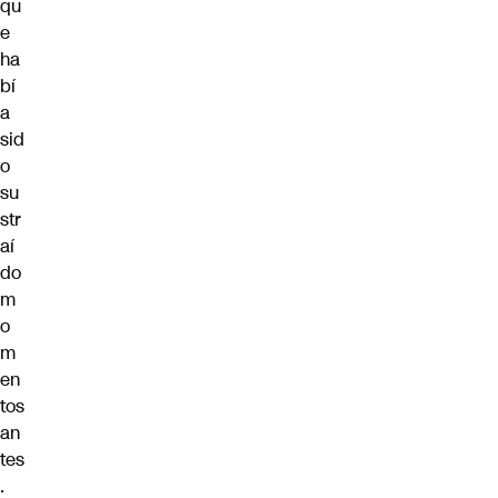
qu
e
ha
bí
a
sid
o
su
str
aí
do
m
o
m
en
tos
an
tes
.