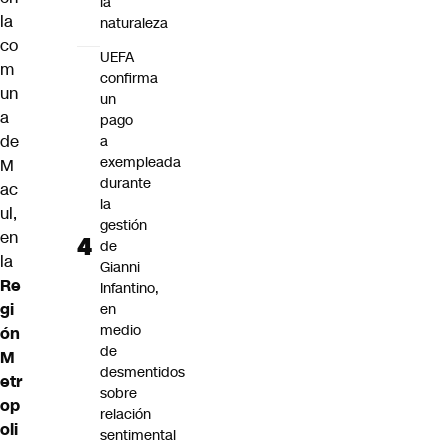
la
la
naturaleza
co
UEFA
m
confirma
un
un
a
pago
de
a
exempleada
M
durante
ac
la
ul
,
gestión
en
de
la
Gianni
Re
Infantino,
gi
en
medio
ón
de
M
desmentidos
etr
sobre
op
relación
oli
sentimental