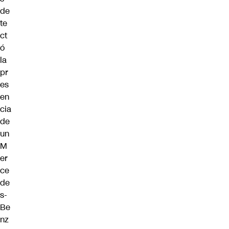
de
te
ct
ó
la
pr
es
en
cia
de
un
M
er
ce
de
s-
Be
nz