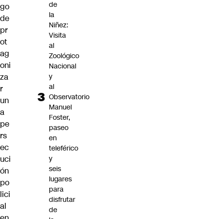
de
go
la
de
Niñez:
pr
Visita
ot
al
ag
Zoológico
oni
Nacional
y
za
al
r
Observatorio
un
Manuel
a
Foster,
pe
paseo
rs
en
ec
teleférico
y
uci
seis
ón
lugares
po
para
lici
disfrutar
al
de
en