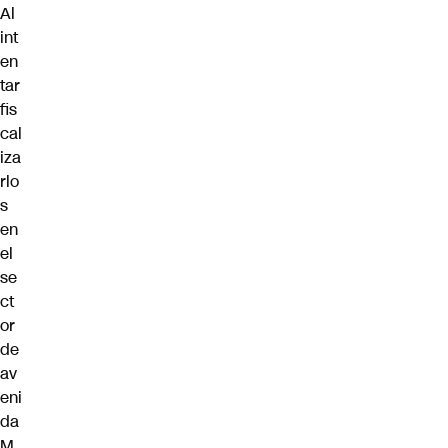
Al
int
en
tar
fis
cal
iza
rlo
s
en
el
se
ct
or
de
av
eni
da
M