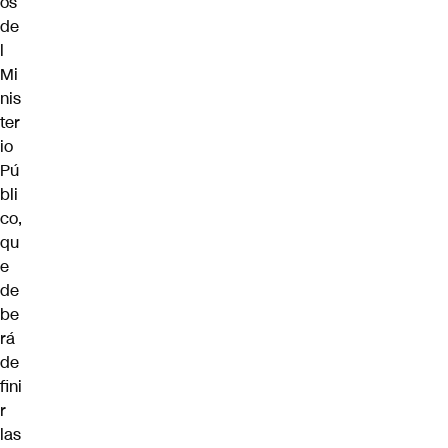
os
de
l
Mi
nis
ter
io
Pú
bli
co,
qu
e
de
be
rá
de
fini
r
las