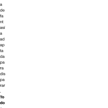
a
de
fa
nt
así
a
ad
ap
ta
da
pa
ra
dis
pa
rar
.
To
do