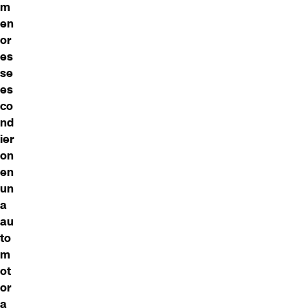
m
en
or
es
se
es
co
nd
ier
on
en
un
a
au
to
m
ot
or
a