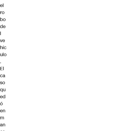
el
ro
bo
de
l
ve
híc
ulo
.
El
ca
so
qu
ed
ó
en
m
an