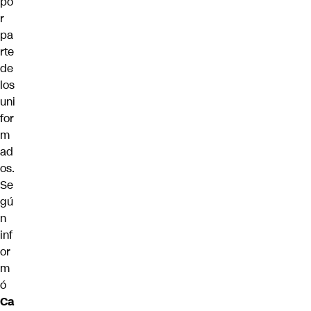
po
r
pa
rte
de
los
uni
for
m
ad
os.
Se
gú
n
inf
or
m
ó
Ca