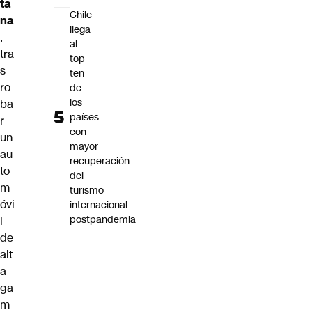
ta
Chile
na
llega
,
al
tra
top
s
ten
ro
de
los
ba
países
r
con
un
mayor
au
recuperación
to
del
m
turismo
óvi
internacional
postpandemia
l
de
alt
a
ga
m