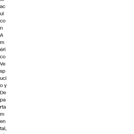
ac
ul
co
n
A
m
éri
co
Ve
sp
uci
o y
De
pa
rta
m
en
tal,