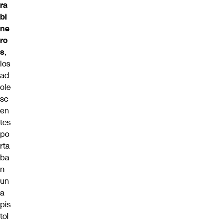
ra
bi
ne
ro
s
,
los
ad
ole
sc
en
tes
po
rta
ba
n
un
a
pis
tol