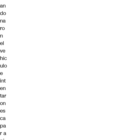
an
do
na
ro
n
el
ve
híc
ulo
e
int
en
tar
on
es
ca
pa
r a