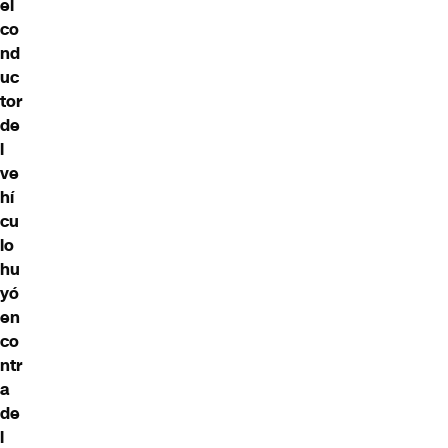
el
co
nd
uc
tor
de
l
ve
hí
cu
lo
hu
yó
en
co
ntr
a
de
l