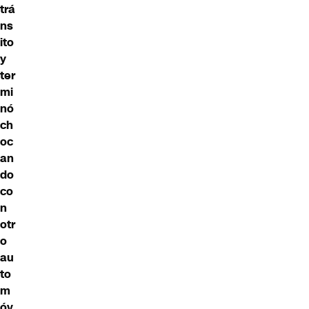
trá
ns
ito
y
ter
mi
nó
ch
oc
an
do
co
n
otr
o
au
to
m
óv