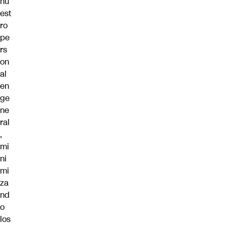
nu
est
ro
pe
rs
on
al
en
ge
ne
ral
,
mi
ni
mi
za
nd
o
los