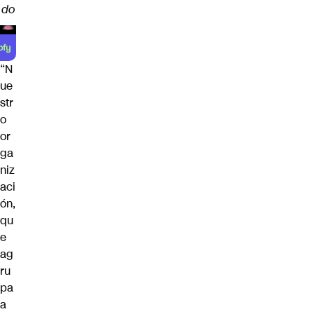
do
“N
ue
str
o
or
ga
niz
aci
ón,
qu
e
ag
ru
pa
a