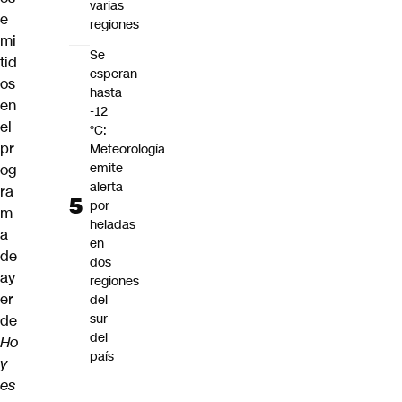
varias
e
regiones
mi
Se
tid
esperan
os
hasta
en
-12
el
°C:
pr
Meteorología
emite
og
alerta
ra
por
m
heladas
a
en
de
dos
ay
regiones
er
del
sur
de
del
Ho
país
y
es