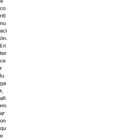
a
co
nti
nu
aci
ón.
En
ter
ce
r
lu
ga
r,
afi
rm
ar
on
qu
e