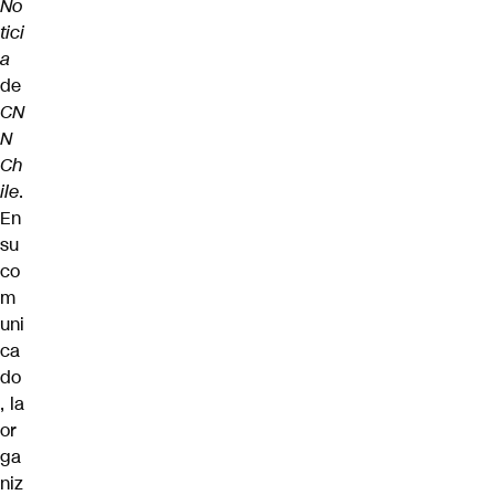
No
tici
a
de
CN
N
Ch
ile
.
En
su
co
m
uni
ca
do
, la
or
ga
niz