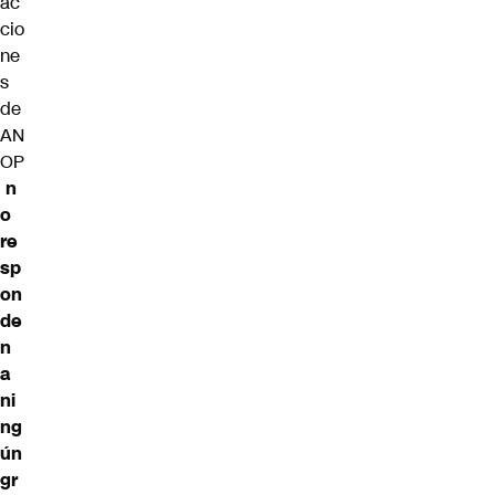
ac
cio
ne
s
de
AN
OP
n
o
re
sp
on
de
n
a
ni
ng
ún
gr