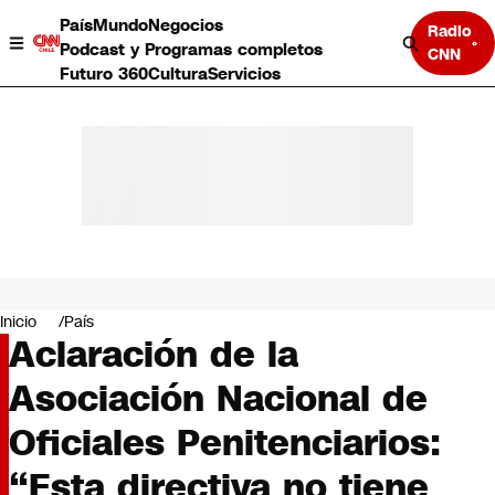
País
Mundo
Negocios
Radio
Podcast y Programas completos
CNN
Futuro 360
Cultura
Servicios
País
Mundo
Negocios
Inicio
País
Aclaración de la
Deportes
Programas completos
Asociación Nacional de
Cultura
Servicios
Oficiales Penitenciarios:
Bits
CNN Data
“Esta directiva no tiene
CNN tiempo