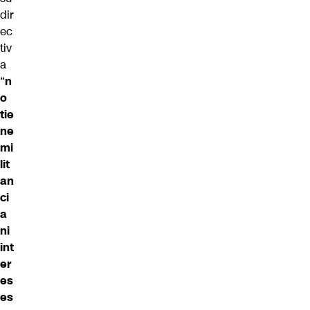
dir
ec
tiv
a
“
n
o
tie
ne
mi
lit
an
ci
a
ni
int
er
es
es