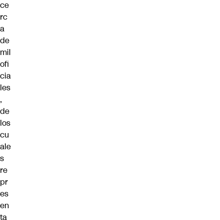
ce
rc
a
de
mil
ofi
cia
les
,
de
los
cu
ale
s
re
pr
es
en
ta