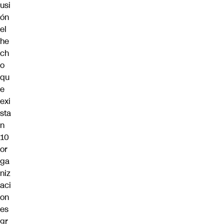
usi
ón
el
he
ch
o
qu
e
exi
sta
n
10
or
ga
niz
aci
on
es
gr