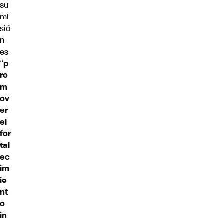
su
mi
sió
n
es
“
p
ro
m
ov
er
el
for
tal
ec
im
ie
nt
o
in