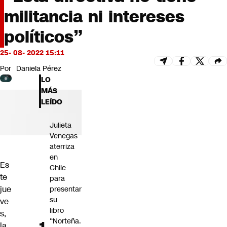
Futuro 360
militancia ni intereses
Opinión
políticos”
25- 08- 2022 15:11
Por
Daniela Pérez
LO
MÁS
LEÍDO
Julieta
Venegas
aterriza
en
Es
Chile
te
para
jue
presentar
su
ve
libro
s,
“Norteña.
la