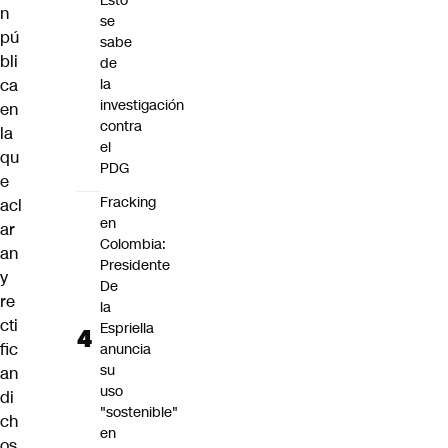
Esto
n
se
pú
sabe
bli
de
la
ca
investigación
en
contra
la
el
qu
PDG
e
Fracking
acl
en
ar
Colombia:
an
Presidente
y
De
re
la
cti
Espriella
fic
anuncia
su
an
uso
di
"sostenible"
ch
en
os