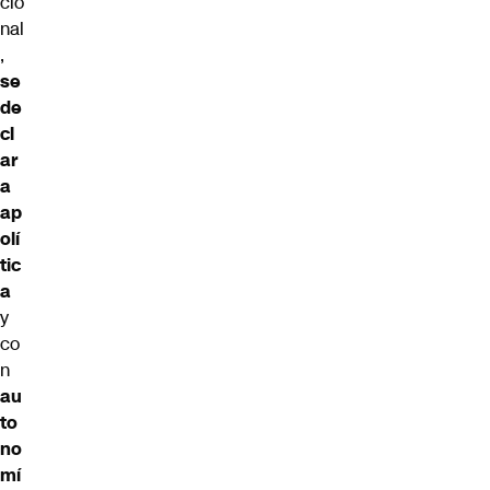
cio
nal
,
se
de
cl
ar
a
ap
olí
tic
a
y
co
n
au
to
no
mí