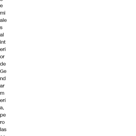
e
mi
ale
s
al
int
eri
or
de
Ge
nd
ar
m
erí
a,
pe
ro
las