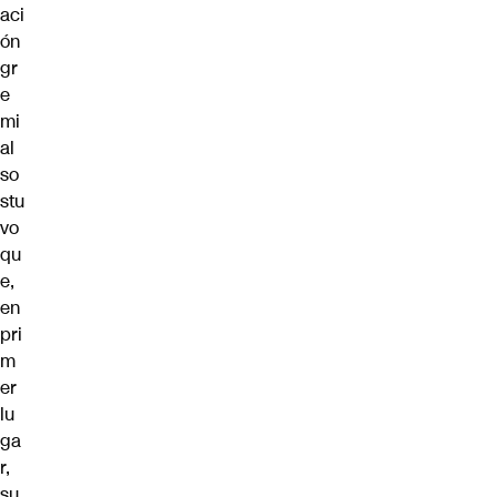
aci
ón
gr
e
mi
al
so
stu
vo
qu
e,
en
pri
m
er
lu
ga
r,
su