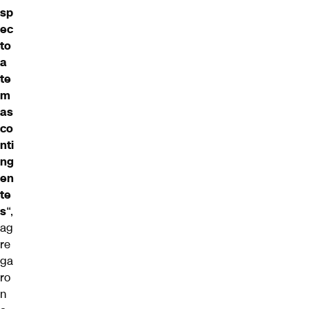
sp
ec
to
a
te
m
as
co
nti
ng
en
te
s
“,
ag
re
ga
ro
n