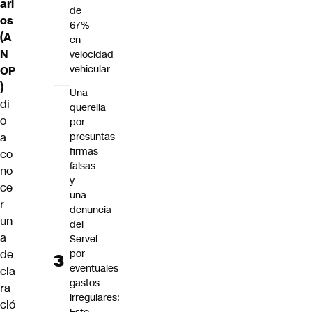
ari
de
os
67%
(A
en
N
velocidad
vehicular
OP
)
Una
di
querella
o
por
presuntas
a
firmas
co
falsas
no
y
ce
una
r
denuncia
un
del
a
Servel
por
de
eventuales
cla
gastos
ra
irregulares:
ció