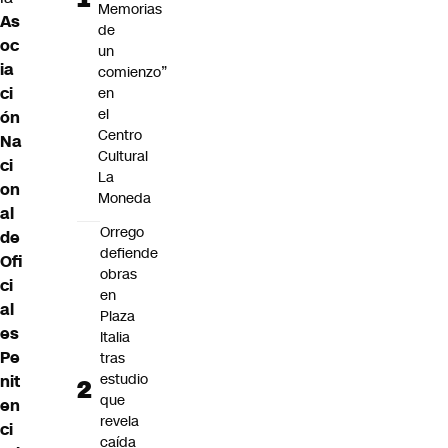
Memorias
As
de
oc
un
ia
comienzo”
ci
en
el
ón
Centro
Na
Cultural
ci
La
on
Moneda
al
Orrego
de
defiende
Ofi
obras
ci
en
al
Plaza
es
Italia
Pe
tras
estudio
nit
que
en
revela
ci
caída