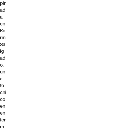
pir
ad
a
en
Ka
rin
Sa
lg
ad
o,
un
a
té
cni
co
en
en
fer
m