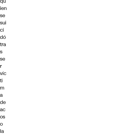
qu
ien
se
sui
ci
dó
tra
s
se
r
víc
ti
m
a
de
ac
os
o
la