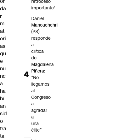
or
retroceso
importante"
da
r
Daniel
m
Manouchehri
at
(PS)
eri
responde
a
as
crítica
qu
de
e
Magdalena
nu
Piñera:
nc
“No
a
llegamos
ha
al
Congreso
bí
a
an
agradar
sid
a
o
una
tra
élite”
ta