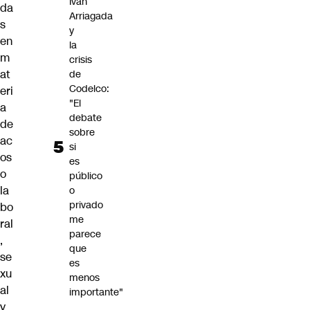
Iván
da
Arriagada
s
y
en
la
m
crisis
at
de
Codelco:
eri
"El
a
debate
de
sobre
ac
si
os
es
o
público
la
o
privado
bo
me
ral
parece
,
que
se
es
xu
menos
al
importante"
y