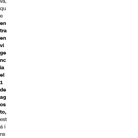
va,
qu
e
en
tra
en
vi
ge
nc
ia
el
1
de
ag
os
to,
est
á i
ns