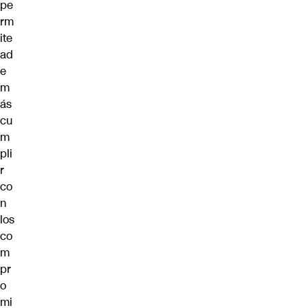
pe
rm
ite
ad
e
m
ás
cu
m
pli
r
co
n
los
co
m
pr
o
mi