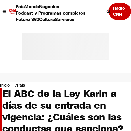
País
Mundo
Negocios
Radio
Podcast y Programas completos
CNN
Futuro 360
Cultura
Servicios
País
Mundo
Negocios
Inicio
País
El ABC de la Ley Karin a
Deportes
Programas completos
días de su entrada en
Cultura
Servicios
vigencia: ¿Cuáles son las
Bits
CNN Data
conductas que sanciona?
CNN tiempo