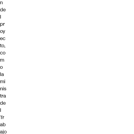
n
de
l
pr
oy
ec
to,
co
m
o
la
mi
nis
tra
de
l
Tr
ab
ajo