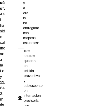
ué
y
s”.
a
ella
As
le
í
he
ha
entregado
sid
mis
o
mejores
cal
esfuerzos"
ific
Tres
ad
adultos
a
quedan
la
en
Le
prisión
preventiva
y
y
21.
adolescente
64
en
3,
internación
m
provisoria
ás
tras