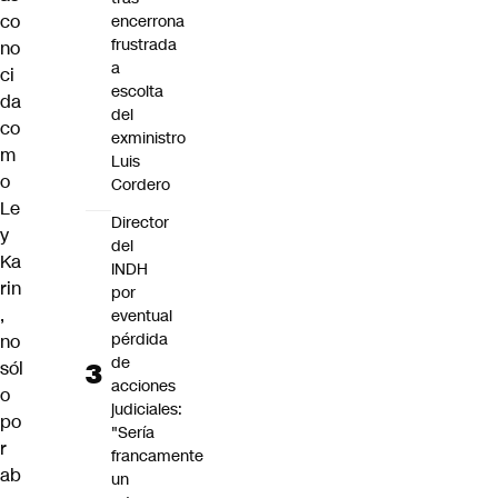
co
encerrona
frustrada
no
a
ci
escolta
da
del
co
exministro
m
Luis
o
Cordero
Le
Director
y
del
Ka
INDH
rin
por
,
eventual
pérdida
no
de
sól
acciones
o
judiciales:
po
"Sería
r
francamente
ab
un