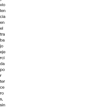
vio
len
cia
en
el
tra
ba
jo
eje
rci
da
po
r
ter
ce
ro
s,
sin