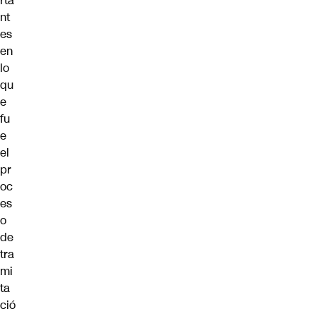
rta
nt
es
en
lo
qu
e
fu
e
el
pr
oc
es
o
de
tra
mi
ta
ció