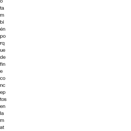
o
ta
m
bi
én
po
rq
ue
de
fin
e
co
nc
ep
tos
en
la
m
at