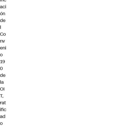
aci
ón
de
l
Co
nv
eni
o
19
0
de
la
OI
T,
rat
ific
ad
o