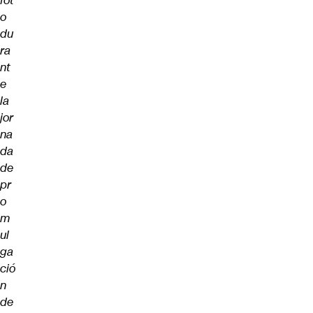
fot
o
du
ra
nt
e
la
jor
na
da
de
pr
o
m
ul
ga
ció
n
de