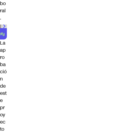
bo
ral
.
00:00
/
01:00
La
ap
ro
ba
ció
n
de
est
e
pr
oy
ec
to