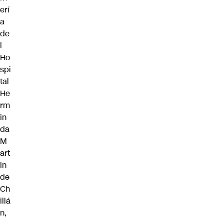
erí
a
de
l
Ho
spi
tal
He
rm
in
da
M
art
in
de
Ch
illá
n,