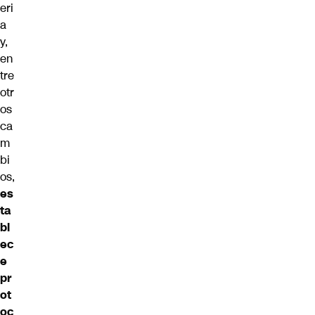
eri
a
y,
en
tre
otr
os
ca
m
bi
os,
es
ta
bl
ec
e
pr
ot
oc