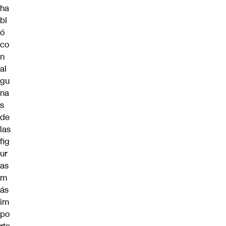
ha
bl
ó
co
n
al
gu
na
s
de
las
fig
ur
as
m
ás
im
po