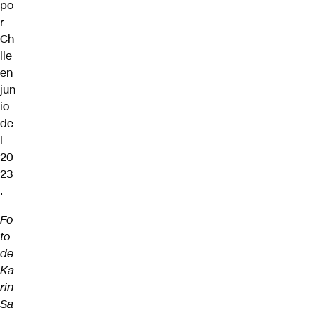
po
r
Ch
ile
en
jun
io
de
l
20
23
.
Fo
to
de
Ka
rin
Sa