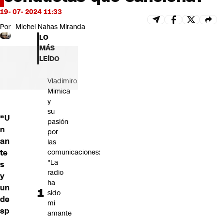
Futuro 360
19- 07- 2024 11:33
Opinión
Por
Michel Nahas Miranda
LO
MÁS
LEÍDO
Vladimiro
Mimica
y
su
“U
pasión
n
por
an
las
te
comunicaciones:
"La
s
radio
y
ha
un
sido
de
mi
sp
amante