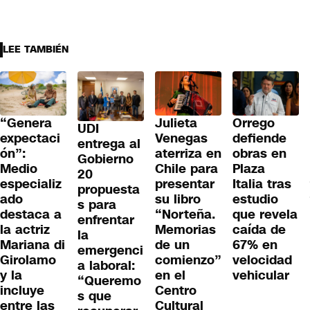
LEE TAMBIÉN
“Genera
Julieta
Orrego
UDI
expectaci
Venegas
defiende
entrega al
ón”:
aterriza en
obras en
Gobierno
Medio
Chile para
Plaza
20
especializ
presentar
Italia tras
propuesta
ado
su libro
estudio
s para
destaca a
“Norteña.
que revela
enfrentar
la actriz
Memorias
caída de
la
Mariana di
de un
67% en
emergenci
Girolamo
comienzo”
velocidad
a laboral:
y la
en el
vehicular
“Queremo
incluye
Centro
s que
entre las
Cultural