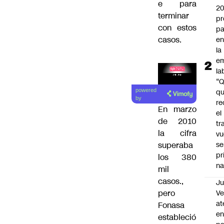
e para
2
terminar
pr
con estos
pa
casos.
en
la
em
la
“
q
powered
by
re
En marzo
el
de 2010
tr
la cifra
vu
se
superaba
pr
los 380
na
mil
casos.,
Ju
pero
V
at
Fonasa
en
estableció