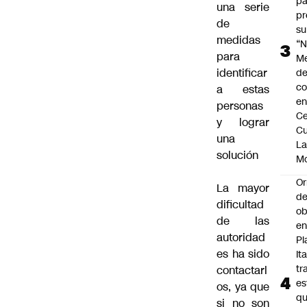
pa
una serie
pr
de
su
medidas
“N
para
M
identificar
de
co
a estas
en
personas
Ce
y lograr
Cu
una
L
solución
M
Or
La mayor
de
dificultad
ob
de las
e
autoridad
Pl
es ha sido
Ita
tr
contactarl
es
os, ya que
q
si no son