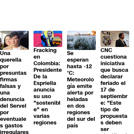
Fracking
CNC
Una
Se
en
cuestiona
querella
esperan
Colombia:
iniciativa
por
hasta -12
Presidente
que busca
presuntas
°C:
De la
declarar
firmas
Meteorolo
Espriella
feriado el
falsas y
gía emite
anuncia
17 de
una
alerta por
su uso
septiembr
denuncia
heladas
"sostenibl
e: "Este
del Servel
en dos
e" en
tipo de
por
regiones
varias
propuesta
eventuale
del sur del
regiones
s deben
s gastos
país
ser
irregulares