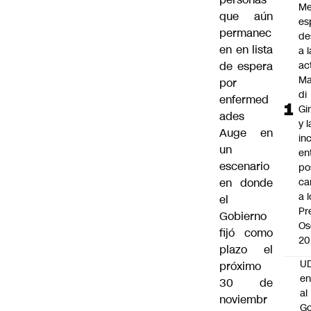
Me
que aún
es
permanec
de
en en lista
a l
de espera
ac
Ma
por
di
enfermed
Gi
ades
y l
Auge en
in
un
en
escenario
po
en donde
ca
a 
el
Pr
Gobierno
Os
fijó como
20
plazo el
UD
próximo
en
30 de
al
noviembr
Go