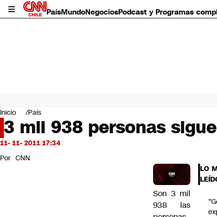
País
Mundo
Negocios
Podcast y Programas comp
País
Mundo
Inicio
País
Negocios
3 mil 938 personas sigue
Deportes
Programas completos
11- 11- 2011 17:34
Cultura
Por
CNN
Servicios
LO 
Bits
LEÍD
CNN Data
Son 3 mil
CNN tiempo
“G
938 las
Futuro 360
ex
Opinión
personas