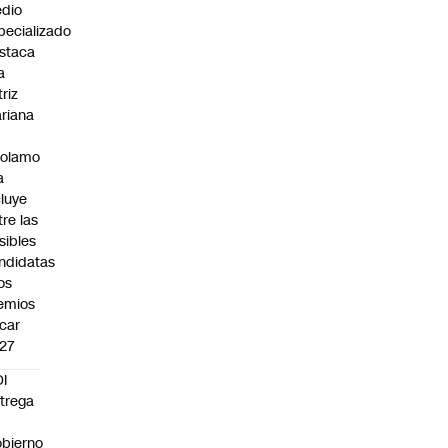
dio
pecializado
staca
a
triz
riana
rolamo
a
cluye
tre las
sibles
ndidatas
los
emios
car
27
I
trega
bierno