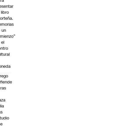
ra
esentar
 libro
orteña.
emorias
 un
mienzo”
 el
ntro
ltural
a
oneda
rego
fiende
ras
n
aza
lia
as
tudio
ue