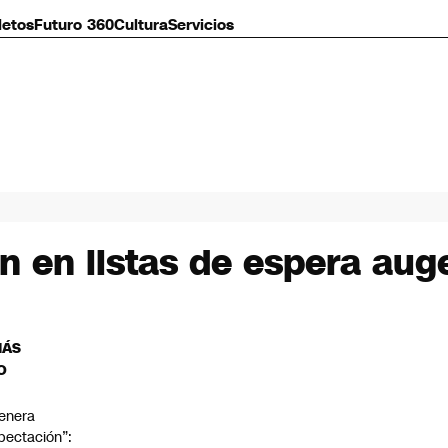
letos
Futuro 360
Cultura
Servicios
n en listas de espera aug
MÁS
O
enera
pectación”: