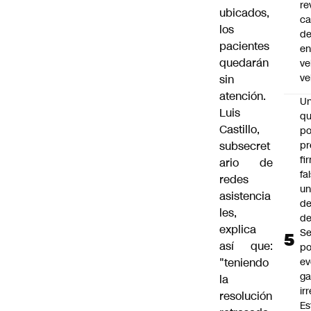
re
ubicados,
ca
los
d
pacientes
e
quedarán
ve
ve
sin
atención.
U
Luis
qu
Castillo,
po
pr
subsecret
fi
ario de
fa
redes
u
asistencia
de
les,
de
explica
Se
así que:
po
ev
"teniendo
ga
la
ir
resolución
Es