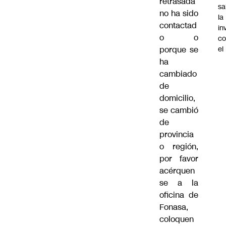
retrasada
sa
no ha sido
la
contactad
in
o o
co
el
porque se
ha
cambiado
de
domicilio,
se cambió
de
provincia
o región,
por favor
acérquen
se a la
oficina de
Fonasa,
coloquen