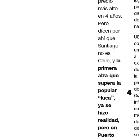
lu
precio
pa
más alto
di
en 4 años.
de
Pero
na
dicen por
U
ahí que
co
Santiago
un
no es
a
Chile, y
la
e
primera
du
alza que
la
supera la
ge
d
popular
Gi
“luca”,
In
ya se
e
hizo
m
realidad,
d
pero en
de
Puerto
so