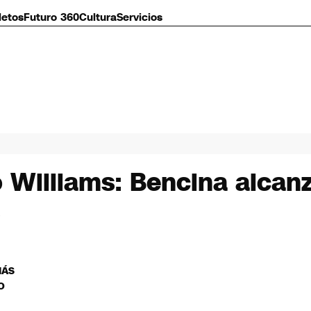
letos
Futuro 360
Cultura
Servicios
o Williams: Bencina alcan
MÁS
O