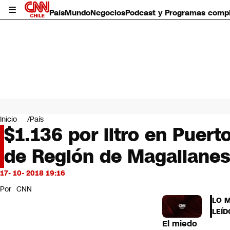
País
Mundo
Negocios
Podcast y Programas comp
País
Mundo
Inicio
País
Negocios
$1.136 por litro en Puert
Deportes
de Región de Magallanes
Programas completos
Cultura
Servicios
17- 10- 2018 19:16
Bits
Por
CNN
CNN Data
LO 
CNN tiempo
LEÍD
Futuro 360
El miedo
Opinión