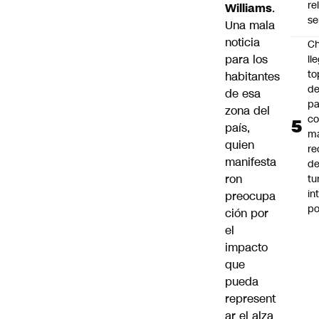
re
Williams
.
se
Una mala
noticia
Ch
para los
ll
to
habitantes
de
de esa
pa
zona del
c
país,
m
quien
re
manifesta
de
ron
tu
in
preocupa
p
ción por
el
impacto
que
pueda
represent
ar el alza