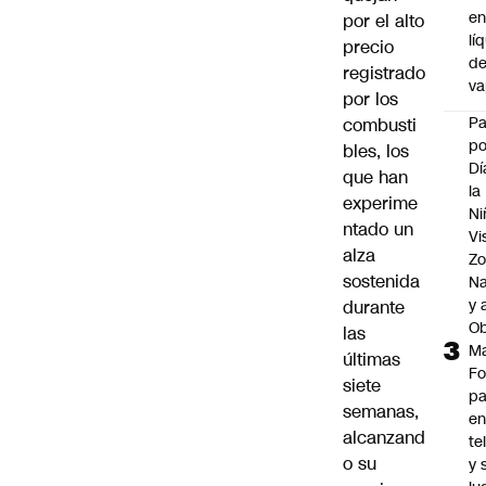
e
por el alto
lí
precio
d
registrado
v
por los
P
combusti
po
bles, los
Dí
que han
la
experime
Ni
ntado un
Vi
alza
Zo
sostenida
Na
y 
durante
Ob
las
M
últimas
Fo
siete
p
semanas,
e
alcanzand
te
o su
y 