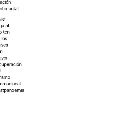
lación
ntimental
ile
ega al
p ten
 los
íses
on
ayor
cuperación
l
rismo
ternacional
ostpandemia