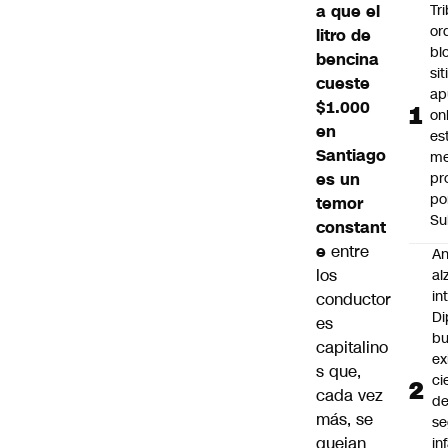
a que el
Tr
or
litro de
bl
bencina
si
cueste
ap
$1.000
on
en
es
Santiago
me
es un
pr
po
temor
Su
constant
e
entre
An
los
al
in
conductor
Di
es
b
capitalino
ex
s que,
ci
cada vez
d
más, se
se
quejan
in