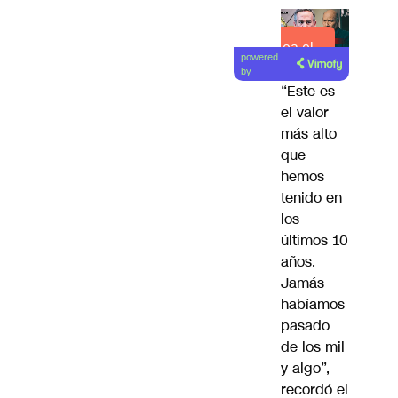
Lea el
powered
artículo
by
“Este es
el valor
más alto
que
hemos
tenido en
los
últimos 10
años.
Jamás
habíamos
pasado
de los mil
y algo”,
recordó el